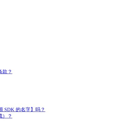
条款？
闭源 SDK 的名字】吗？
成）？