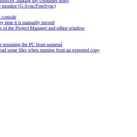
esources, making my computer noisy
ate monitor (G-Sync/FreeSync)
m console
ry time it is manually moved
er of the Project Manager and editor window
fter resuming the PC from suspend
 load some files when running from an exported copy