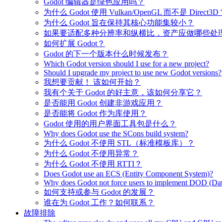
Godot 编辑器是绿色应用吗？
为什么 Godot 使用 Vulkan/OpenGL 而不是 Direct3D
为什么 Godot 旨在保持其核心功能集较小？
如果要适配多种分辨率和纵横比，资产应做哪些处
如何扩展 Godot？
Godot 的下一个版本什么时候发布？
Which Godot version should I use for a new project?
Should I upgrade my project to use new Godot versions?
我想要贡献！ 该如何开始？
我有个关于 Godot 的好主意，该如何分享它？
是否能用 Godot 创建非游戏应用？
是否能将 Godot 作为库使用？
Godot 使用的用户界面工具包是什么？
Why does Godot use the SCons build system?
为什么 Godot 不使用 STL（标准模板库）？
为什么 Godot 不使用异常？
为什么 Godot 不使用 RTTI？
Does Godot use an ECS (Entity Component System)?
Why does Godot not force users to implement DOD (Dat
如何支持或参与 Godot 的发展？
谁在为 Godot 工作？如何联系？
故障排除