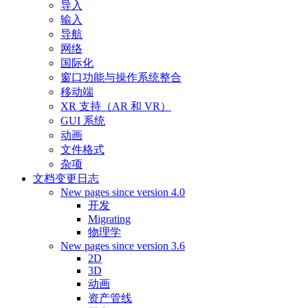
导入
输入
导航
网络
国际化
窗口功能与操作系统整合
移动端
XR 支持（AR 和 VR）
GUI 系统
动画
文件格式
杂项
文档变更日志
New pages since version 4.0
开发
Migrating
物理学
New pages since version 3.6
2D
3D
动画
资产管线