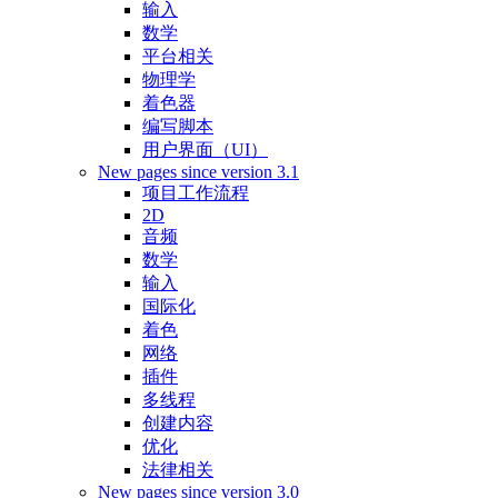
输入
数学
平台相关
物理学
着色器
编写脚本
用户界面（UI）
New pages since version 3.1
项目工作流程
2D
音频
数学
输入
国际化
着色
网络
插件
多线程
创建内容
优化
法律相关
New pages since version 3.0