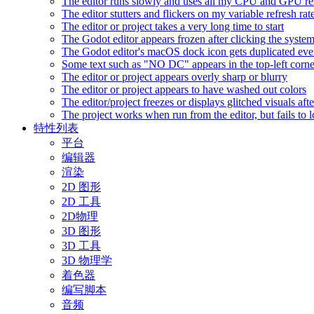
The editor runs slowly and uses all my CPU and GPU r
The editor stutters and flickers on my variable refresh r
The editor or project takes a very long time to start
The Godot editor appears frozen after clicking the syste
The Godot editor's macOS dock icon gets duplicated eve
Some text such as "NO DC" appears in the top-left corn
The editor or project appears overly sharp or blurry
The editor or project appears to have washed out colors
The editor/project freezes or displays glitched visuals a
The project works when run from the editor, but fails to
特性列表
平台
编辑器
渲染
2D 图形
2D 工具
2D物理
3D 图形
3D 工具
3D 物理学
着色器
编写脚本
音频