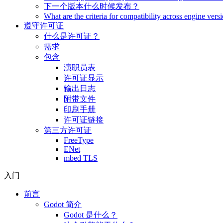
下一个版本什么时候发布？
What are the criteria for compatibility across engine vers
遵守许可证
什么是许可证？
需求
包含
演职员表
许可证显示
输出日志
附带文件
印刷手册
许可证链接
第三方许可证
FreeType
ENet
mbed TLS
入门
前言
Godot 简介
Godot 是什么？