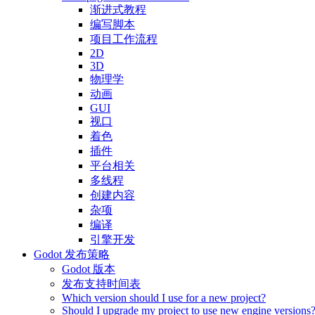
渐进式教程
编写脚本
项目工作流程
2D
3D
物理学
动画
GUI
视口
着色
插件
平台相关
多线程
创建内容
杂项
编译
引擎开发
Godot 发布策略
Godot 版本
发布支持时间表
Which version should I use for a new project?
Should I upgrade my project to use new engine versions