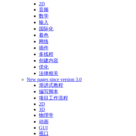
2D
音频
数学
输入
国际化
着色
网络
插件
多线程
创建内容
优化
法律相关
New pages since version 3.0
渐进式教程
编写脚本
项目工作流程
2D
3D
物理学
动画
GUI
视口