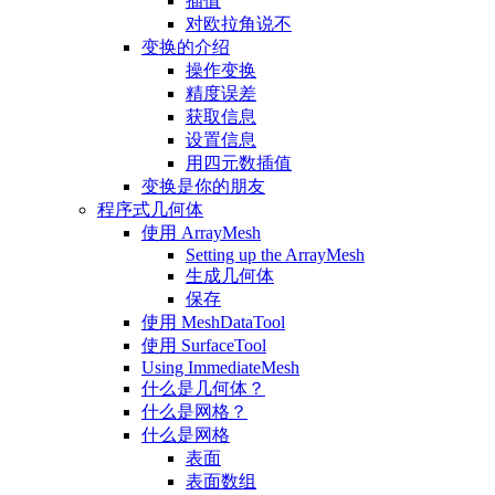
插值
对欧拉角说不
变换的介绍
操作变换
精度误差
获取信息
设置信息
用四元数插值
变换是你的朋友
程序式几何体
使用 ArrayMesh
Setting up the ArrayMesh
生成几何体
保存
使用 MeshDataTool
使用 SurfaceTool
Using ImmediateMesh
什么是几何体？
什么是网格？
什么是网格
表面
表面数组