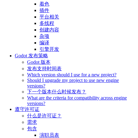
着色
插件
平台相关
多线程
创建内容
杂项
编译
引擎开发
Godot 发布策略
Godot 版本
发布支持时间表
Which version should I use for a new project?
Should I upgrade my project to use new engine
versions?
下一个版本什么时候发布？
What are the criteria for compatibility across engine
versions?
遵守许可证
什么是许可证？
需求
包含
演职员表