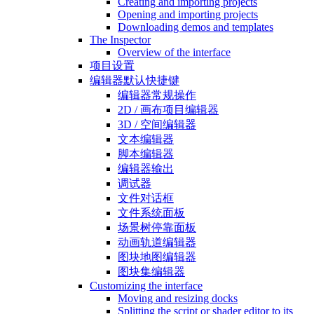
Creating and importing projects
Opening and importing projects
Downloading demos and templates
The Inspector
Overview of the interface
项目设置
编辑器默认快捷键
编辑器常规操作
2D / 画布项目编辑器
3D / 空间编辑器
文本编辑器
脚本编辑器
编辑器输出
调试器
文件对话框
文件系统面板
场景树停靠面板
动画轨道编辑器
图块地图编辑器
图块集编辑器
Customizing the interface
Moving and resizing docks
Splitting the script or shader editor to its