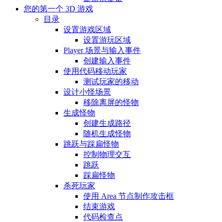
您的第一个 3D 游戏
目录
设置游戏区域
设置游玩区域
Player 场景与输入事件
创建输入事件
使用代码移动玩家
测试玩家的移动
设计小怪场景
移除离屏的怪物
生成怪物
创建生成路径
随机生成怪物
跳跃与踩扁怪物
控制物理交互
跳跃
踩扁怪物
杀死玩家
使用 Area 节点制作攻击框
结束游戏
代码检查点