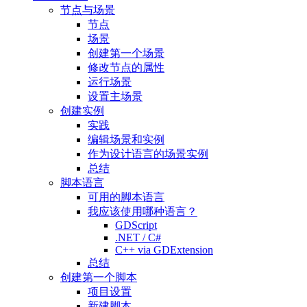
节点与场景
节点
场景
创建第一个场景
修改节点的属性
运行场景
设置主场景
创建实例
实践
编辑场景和实例
作为设计语言的场景实例
总结
脚本语言
可用的脚本语言
我应该使用哪种语言？
GDScript
.NET / C#
C++ via GDExtension
总结
创建第一个脚本
项目设置
新建脚本