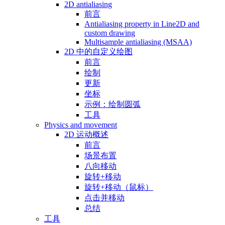
2D antialiasing
前言
Antialiasing property in Line2D and
custom drawing
Multisample antialiasing (MSAA)
2D 中的自定义绘图
前言
绘制
更新
坐标
示例：绘制圆弧
工具
Physics and movement
2D 运动概述
前言
场景布置
八向移动
旋转+移动
旋转+移动（鼠标）
点击并移动
总结
工具