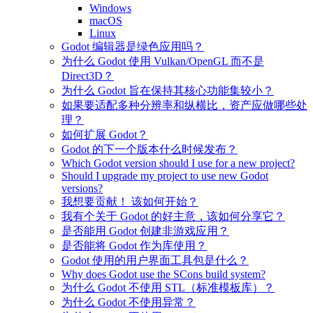
Windows
macOS
Linux
Godot 编辑器是绿色应用吗？
为什么 Godot 使用 Vulkan/OpenGL 而不是
Direct3D？
为什么 Godot 旨在保持其核心功能集较小？
如果要适配多种分辨率和纵横比，资产应做哪些处
理？
如何扩展 Godot？
Godot 的下一个版本什么时候发布？
Which Godot version should I use for a new project?
Should I upgrade my project to use new Godot
versions?
我想要贡献！ 该如何开始？
我有个关于 Godot 的好主意，该如何分享它？
是否能用 Godot 创建非游戏应用？
是否能将 Godot 作为库使用？
Godot 使用的用户界面工具包是什么？
Why does Godot use the SCons build system?
为什么 Godot 不使用 STL（标准模板库）？
为什么 Godot 不使用异常？