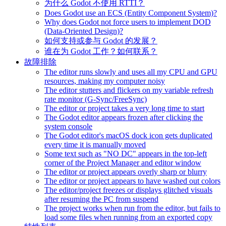
为什么 Godot 不使用 RTTI？
Does Godot use an ECS (Entity Component System)?
Why does Godot not force users to implement DOD
(Data-Oriented Design)?
如何支持或参与 Godot 的发展？
谁在为 Godot 工作？如何联系？
故障排除
The editor runs slowly and uses all my CPU and GPU
resources, making my computer noisy
The editor stutters and flickers on my variable refresh
rate monitor (G-Sync/FreeSync)
The editor or project takes a very long time to start
The Godot editor appears frozen after clicking the
system console
The Godot editor's macOS dock icon gets duplicated
every time it is manually moved
Some text such as "NO DC" appears in the top-left
corner of the Project Manager and editor window
The editor or project appears overly sharp or blurry
The editor or project appears to have washed out colors
The editor/project freezes or displays glitched visuals
after resuming the PC from suspend
The project works when run from the editor, but fails to
load some files when running from an exported copy