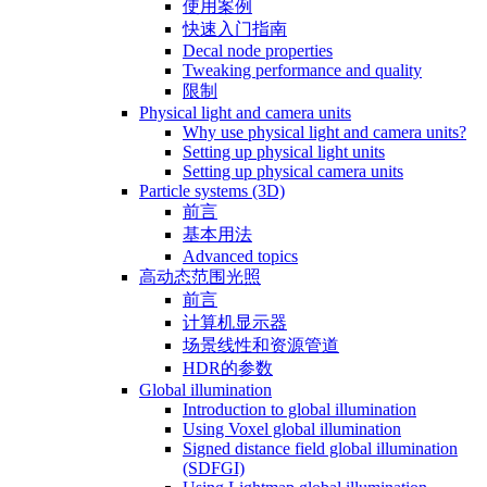
使用案例
快速入门指南
Decal node properties
Tweaking performance and quality
限制
Physical light and camera units
Why use physical light and camera units?
Setting up physical light units
Setting up physical camera units
Particle systems (3D)
前言
基本用法
Advanced topics
高动态范围光照
前言
计算机显示器
场景线性和资源管道
HDR的参数
Global illumination
Introduction to global illumination
Using Voxel global illumination
Signed distance field global illumination
(SDFGI)