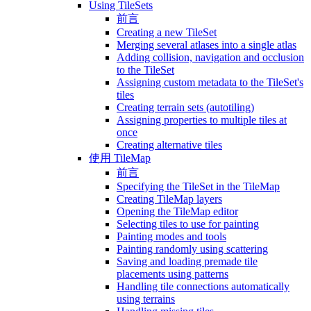
Using TileSets
前言
Creating a new TileSet
Merging several atlases into a single atlas
Adding collision, navigation and occlusion
to the TileSet
Assigning custom metadata to the TileSet's
tiles
Creating terrain sets (autotiling)
Assigning properties to multiple tiles at
once
Creating alternative tiles
使用 TileMap
前言
Specifying the TileSet in the TileMap
Creating TileMap layers
Opening the TileMap editor
Selecting tiles to use for painting
Painting modes and tools
Painting randomly using scattering
Saving and loading premade tile
placements using patterns
Handling tile connections automatically
using terrains