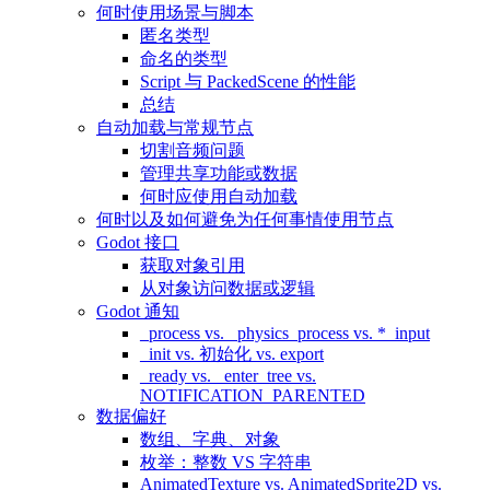
何时使用场景与脚本
匿名类型
命名的类型
Script 与 PackedScene 的性能
总结
自动加载与常规节点
切割音频问题
管理共享功能或数据
何时应使用自动加载
何时以及如何避免为任何事情使用节点
Godot 接口
获取对象引用
从对象访问数据或逻辑
Godot 通知
_process vs. _physics_process vs. *_input
_init vs. 初始化 vs. export
_ready vs. _enter_tree vs.
NOTIFICATION_PARENTED
数据偏好
数组、字典、对象
枚举：整数 VS 字符串
AnimatedTexture vs. AnimatedSprite2D vs.