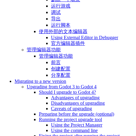
运行游戏
调试
导出
运行脚本
使用外部的文本编辑器
Using External Editor in Debugger
官方编辑器插件
管理编辑器功能
管理编辑器功能
前言
创建配置
分享配置
Migrating to a new version
Upgrading from Godot 3 to Godot 4
Should I upgrade to Godot 4?
Advantages of upgrading
Disadvantages of upgrading
Caveats of upgrading
Preparing before the upgrade (optional)
Running the project upgrade tool
Using the Project Manager
Using the command line
Fixing the project after running the project