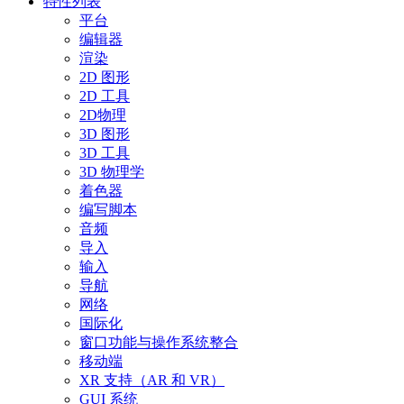
特性列表
平台
编辑器
渲染
2D 图形
2D 工具
2D物理
3D 图形
3D 工具
3D 物理学
着色器
编写脚本
音频
导入
输入
导航
网络
国际化
窗口功能与操作系统整合
移动端
XR 支持（AR 和 VR）
GUI 系统