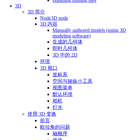
Handling missing tiles
3D
3D 简介
Node3D node
3D 内容
Manually authored models (using 3D
modeling software)
生成的几何体
即时几何体
3D 中的 2D
环境
3D 视口
坐标系
空间与操纵小工具
视图菜单
默认环境
相机
灯光
使用 3D 变换
前言
欧拉角的问题
轴顺序