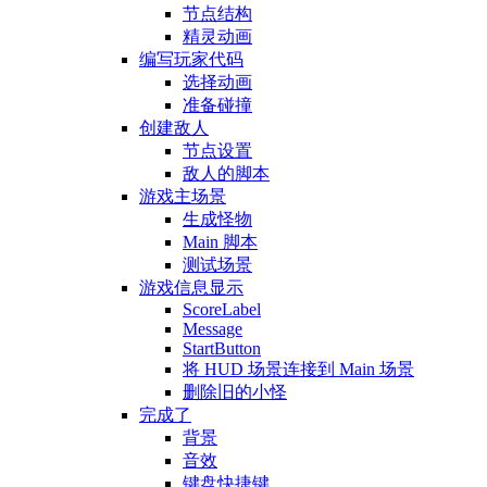
节点结构
精灵动画
编写玩家代码
选择动画
准备碰撞
创建敌人
节点设置
敌人的脚本
游戏主场景
生成怪物
Main 脚本
测试场景
游戏信息显示
ScoreLabel
Message
StartButton
将 HUD 场景连接到 Main 场景
删除旧的小怪
完成了
背景
音效
键盘快捷键