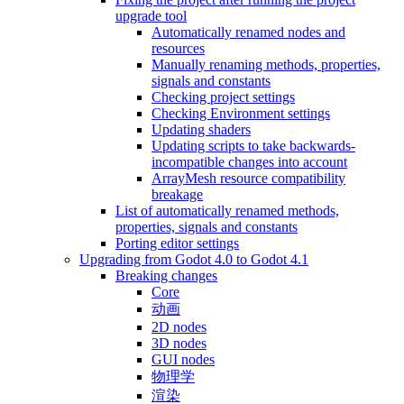
upgrade tool
Automatically renamed nodes and
resources
Manually renaming methods, properties,
signals and constants
Checking project settings
Checking Environment settings
Updating shaders
Updating scripts to take backwards-
incompatible changes into account
ArrayMesh resource compatibility
breakage
List of automatically renamed methods,
properties, signals and constants
Porting editor settings
Upgrading from Godot 4.0 to Godot 4.1
Breaking changes
Core
动画
2D nodes
3D nodes
GUI nodes
物理学
渲染