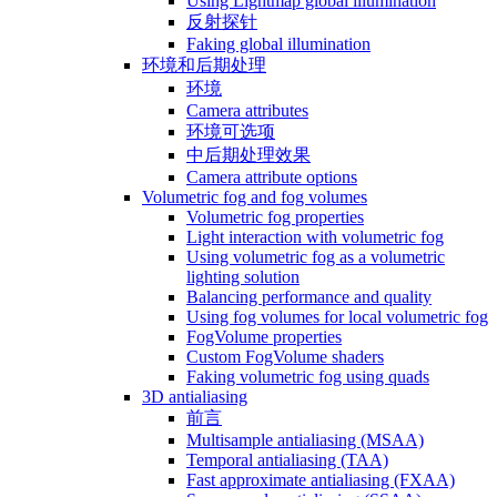
Using Lightmap global illumination
反射探针
Faking global illumination
环境和后期处理
环境
Camera attributes
环境可选项
中后期处理效果
Camera attribute options
Volumetric fog and fog volumes
Volumetric fog properties
Light interaction with volumetric fog
Using volumetric fog as a volumetric
lighting solution
Balancing performance and quality
Using fog volumes for local volumetric fog
FogVolume properties
Custom FogVolume shaders
Faking volumetric fog using quads
3D antialiasing
前言
Multisample antialiasing (MSAA)
Temporal antialiasing (TAA)
Fast approximate antialiasing (FXAA)