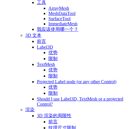
工具
ArrayMesh
MeshDataTool
SurfaceTool
ImmediateMesh
我应该使用哪一个？
3D 文本
前言
Label3D
优势
限制
TextMesh
优势
限制
Projected Label node (or any other Control)
优势
限制
Should I use Label3D, TextMesh or a projected
Control?
渲染
3D 渲染的局限性
前言
纹理尺寸限制