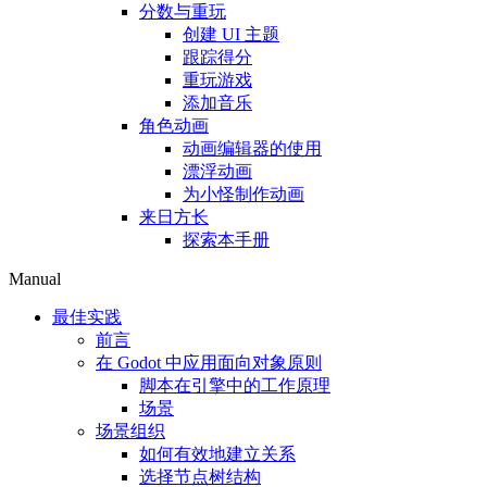
分数与重玩
创建 UI 主题
跟踪得分
重玩游戏
添加音乐
角色动画
动画编辑器的使用
漂浮动画
为小怪制作动画
来日方长
探索本手册
Manual
最佳实践
前言
在 Godot 中应用面向对象原则
脚本在引擎中的工作原理
场景
场景组织
如何有效地建立关系
选择节点树结构