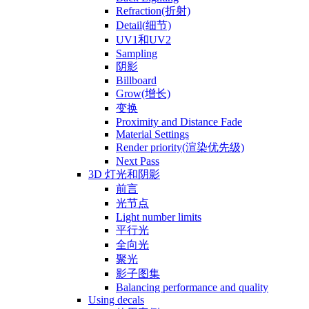
Refraction(折射)
Detail(细节)
UV1和UV2
Sampling
阴影
Billboard
Grow(增长)
变换
Proximity and Distance Fade
Material Settings
Render priority(渲染优先级)
Next Pass
3D 灯光和阴影
前言
光节点
Light number limits
平行光
全向光
聚光
影子图集
Balancing performance and quality
Using decals