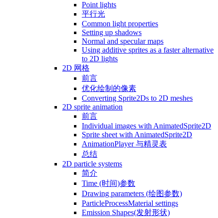
Point lights
平行光
Common light properties
Setting up shadows
Normal and specular maps
Using additive sprites as a faster alternative
to 2D lights
2D 网格
前言
优化绘制的像素
Converting Sprite2Ds to 2D meshes
2D sprite animation
前言
Individual images with AnimatedSprite2D
Sprite sheet with AnimatedSprite2D
AnimationPlayer 与精灵表
总结
2D particle systems
简介
Time (时间)参数
Drawing parameters (绘图参数)
ParticleProcessMaterial settings
Emission Shapes(发射形状)