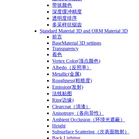
带状颜色
深度缓冲精度
透明度排序
多采样抗锯齿
Standard Material 3D and ORM Material 3D
前言
BaseMaterial 3D settings
Transparency
着色
Vertex Color(顶点颜色)
Albedo（反照率）
Metallic(金属)
Roughness(粗糙度)
Emission(发射)
法线贴图
Rim(边缘)
Clearcoat（清漆）
Anisotropy（各向异性）
Ambient Occlusion（环境光遮蔽）
Height
Subsurface Scattering（次表面散射）
Back Lighting