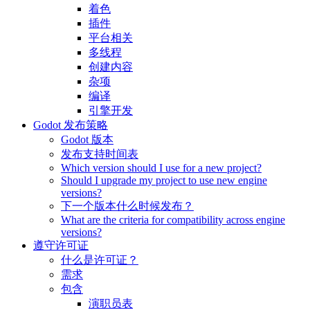
着色
插件
平台相关
多线程
创建内容
杂项
编译
引擎开发
Godot 发布策略
Godot 版本
发布支持时间表
Which version should I use for a new project?
Should I upgrade my project to use new engine
versions?
下一个版本什么时候发布？
What are the criteria for compatibility across engine
versions?
遵守许可证
什么是许可证？
需求
包含
演职员表