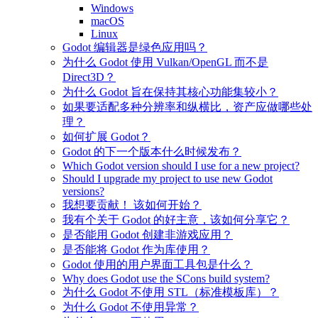
Windows
macOS
Linux
Godot 编辑器是绿色应用吗？
为什么 Godot 使用 Vulkan/OpenGL 而不是
Direct3D？
为什么 Godot 旨在保持其核心功能集较小？
如果要适配多种分辨率和纵横比，资产应做哪些处
理？
如何扩展 Godot？
Godot 的下一个版本什么时候发布？
Which Godot version should I use for a new project?
Should I upgrade my project to use new Godot
versions?
我想要贡献！ 该如何开始？
我有个关于 Godot 的好主意，该如何分享它？
是否能用 Godot 创建非游戏应用？
是否能将 Godot 作为库使用？
Godot 使用的用户界面工具包是什么？
Why does Godot use the SCons build system?
为什么 Godot 不使用 STL（标准模板库）？
为什么 Godot 不使用异常？