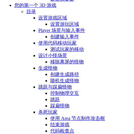
您的第一个 3D 游戏
目录
设置游戏区域
设置游玩区域
Player 场景与输入事件
创建输入事件
使用代码移动玩家
测试玩家的移动
设计小怪场景
移除离屏的怪物
生成怪物
创建生成路径
随机生成怪物
跳跃与踩扁怪物
控制物理交互
跳跃
踩扁怪物
杀死玩家
使用 Area 节点制作攻击框
结束游戏
代码检查点