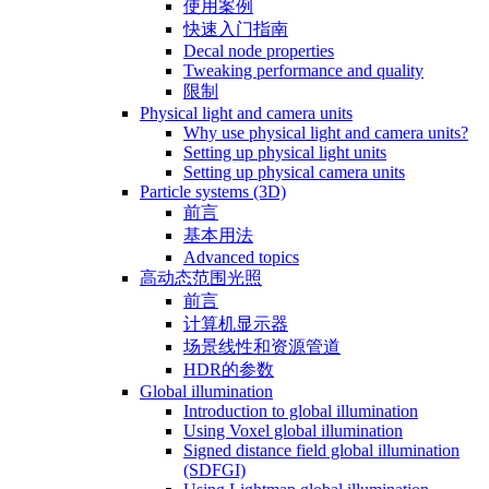
使用案例
快速入门指南
Decal node properties
Tweaking performance and quality
限制
Physical light and camera units
Why use physical light and camera units?
Setting up physical light units
Setting up physical camera units
Particle systems (3D)
前言
基本用法
Advanced topics
高动态范围光照
前言
计算机显示器
场景线性和资源管道
HDR的参数
Global illumination
Introduction to global illumination
Using Voxel global illumination
Signed distance field global illumination
(SDFGI)