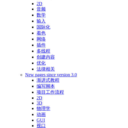
2D
音频
数学
输入
国际化
着色
网络
插件
多线程
创建内容
优化
法律相关
New pages since version 3.0
渐进式教程
编写脚本
项目工作流程
2D
3D
物理学
动画
GUI
视口