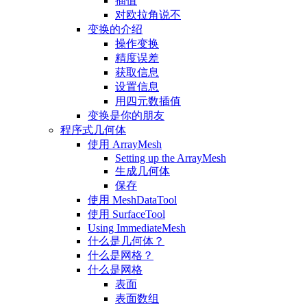
插值
对欧拉角说不
变换的介绍
操作变换
精度误差
获取信息
设置信息
用四元数插值
变换是你的朋友
程序式几何体
使用 ArrayMesh
Setting up the ArrayMesh
生成几何体
保存
使用 MeshDataTool
使用 SurfaceTool
Using ImmediateMesh
什么是几何体？
什么是网格？
什么是网格
表面
表面数组