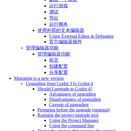
运行游戏
调试
导出
运行脚本
使用外部的文本编辑器
Using External Editor in Debugger
官方编辑器插件
管理编辑器功能
管理编辑器功能
前言
创建配置
分享配置
Migrating to a new version
Upgrading from Godot 3 to Godot 4
Should I upgrade to Godot 4?
Advantages of upgrading
Disadvantages of upgrading
Caveats of upgrading
Preparing before the upgrade (optional)
Running the project upgrade tool
Using the Project Manager
Using the command line
Fixing the project after running the project