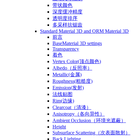
带状颜色
深度缓冲精度
透明度排序
多采样抗锯齿
Standard Material 3D and ORM Material 3D
前言
BaseMaterial 3D settings
Transparency
着色
Vertex Color(顶点颜色)
Albedo（反照率）
Metallic(金属)
Roughness(粗糙度)
Emission(发射)
法线贴图
Rim(边缘)
Clearcoat（清漆）
Anisotropy（各向异性）
Ambient Occlusion（环境光遮蔽）
Height
Subsurface Scattering（次表面散射）
Back Lighting