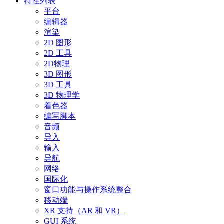
特性列表
平台
编辑器
渲染
2D 图形
2D 工具
2D物理
3D 图形
3D 工具
3D 物理学
着色器
编写脚本
音频
导入
输入
导航
网络
国际化
窗口功能与操作系统整合
移动端
XR 支持（AR 和 VR）
GUI 系统