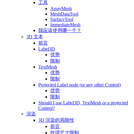
工具
ArrayMesh
MeshDataTool
SurfaceTool
ImmediateMesh
我应该使用哪一个？
3D 文本
前言
Label3D
优势
限制
TextMesh
优势
限制
Projected Label node (or any other Control)
优势
限制
Should I use Label3D, TextMesh or a projected
Control?
渲染
3D 渲染的局限性
前言
纹理尺寸限制