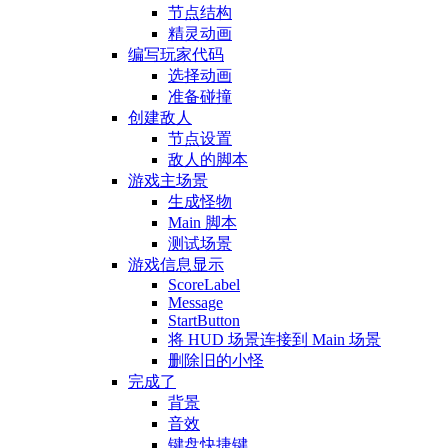
节点结构
精灵动画
编写玩家代码
选择动画
准备碰撞
创建敌人
节点设置
敌人的脚本
游戏主场景
生成怪物
Main 脚本
测试场景
游戏信息显示
ScoreLabel
Message
StartButton
将 HUD 场景连接到 Main 场景
删除旧的小怪
完成了
背景
音效
键盘快捷键