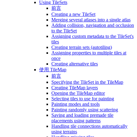
Using TileSets
前言
Creating a new TileSet
Merging several atlases into a single atlas
Adding collision, navigation and occlusion
to the TileSet
Assigning custom metadata to the TileSet's
tiles
Creating terrain sets (autotiling)
Assigning properties to multiple tiles at
once
Creating alternative tiles
使用 TileMap
前言
Specifying the TileSet in the TileMap
Creating TileMap layers
Opening the TileMap editor
Selecting tiles to use for painting
Painting modes and tools
Painting randomly using scattering
Saving and loading premade tile
placements using patterns
Handling tile connections automatically
using terrains