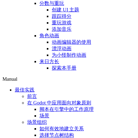
分数与重玩
创建 UI 主题
跟踪得分
重玩游戏
添加音乐
角色动画
动画编辑器的使用
漂浮动画
为小怪制作动画
来日方长
探索本手册
Manual
最佳实践
前言
在 Godot 中应用面向对象原则
脚本在引擎中的工作原理
场景
场景组织
如何有效地建立关系
选择节点树结构