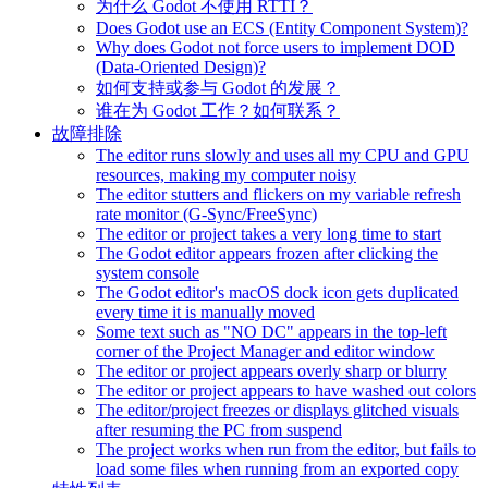
为什么 Godot 不使用 RTTI？
Does Godot use an ECS (Entity Component System)?
Why does Godot not force users to implement DOD
(Data-Oriented Design)?
如何支持或参与 Godot 的发展？
谁在为 Godot 工作？如何联系？
故障排除
The editor runs slowly and uses all my CPU and GPU
resources, making my computer noisy
The editor stutters and flickers on my variable refresh
rate monitor (G-Sync/FreeSync)
The editor or project takes a very long time to start
The Godot editor appears frozen after clicking the
system console
The Godot editor's macOS dock icon gets duplicated
every time it is manually moved
Some text such as "NO DC" appears in the top-left
corner of the Project Manager and editor window
The editor or project appears overly sharp or blurry
The editor or project appears to have washed out colors
The editor/project freezes or displays glitched visuals
after resuming the PC from suspend
The project works when run from the editor, but fails to
load some files when running from an exported copy