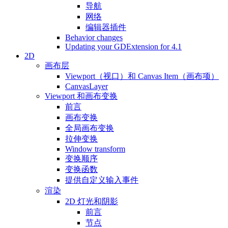
导航
网络
编辑器插件
Behavior changes
Updating your GDExtension for 4.1
2D
画布层
Viewport（视口）和 Canvas Item（画布项）
CanvasLayer
Viewport 和画布变换
前言
画布变换
全局画布变换
拉伸变换
Window transform
变换顺序
变换函数
提供自定义输入事件
渲染
2D 灯光和阴影
前言
节点