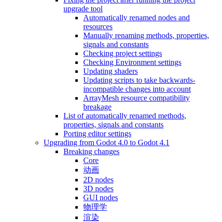
upgrade tool
Automatically renamed nodes and
resources
Manually renaming methods, properties,
signals and constants
Checking project settings
Checking Environment settings
Updating shaders
Updating scripts to take backwards-
incompatible changes into account
ArrayMesh resource compatibility
breakage
List of automatically renamed methods,
properties, signals and constants
Porting editor settings
Upgrading from Godot 4.0 to Godot 4.1
Breaking changes
Core
动画
2D nodes
3D nodes
GUI nodes
物理学
渲染