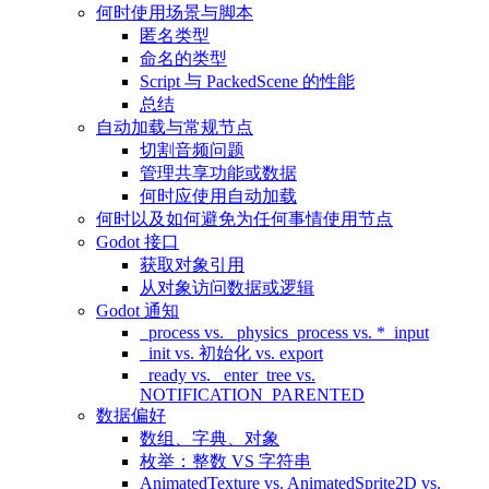
何时使用场景与脚本
匿名类型
命名的类型
Script 与 PackedScene 的性能
总结
自动加载与常规节点
切割音频问题
管理共享功能或数据
何时应使用自动加载
何时以及如何避免为任何事情使用节点
Godot 接口
获取对象引用
从对象访问数据或逻辑
Godot 通知
_process vs. _physics_process vs. *_input
_init vs. 初始化 vs. export
_ready vs. _enter_tree vs.
NOTIFICATION_PARENTED
数据偏好
数组、字典、对象
枚举：整数 VS 字符串
AnimatedTexture vs. AnimatedSprite2D vs.