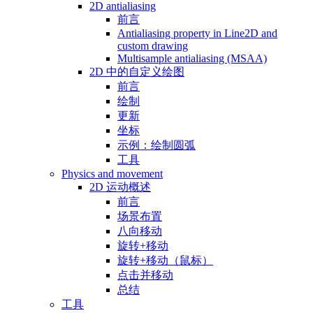
2D antialiasing
前言
Antialiasing property in Line2D and
custom drawing
Multisample antialiasing (MSAA)
2D 中的自定义绘图
前言
绘制
更新
坐标
示例：绘制圆弧
工具
Physics and movement
2D 运动概述
前言
场景布置
八向移动
旋转+移动
旋转+移动（鼠标）
点击并移动
总结
工具