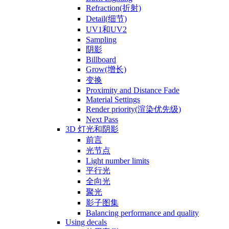
Refraction(折射)
Detail(细节)
UV1和UV2
Sampling
阴影
Billboard
Grow(增长)
变换
Proximity and Distance Fade
Material Settings
Render priority(渲染优先级)
Next Pass
3D 灯光和阴影
前言
光节点
Light number limits
平行光
全向光
聚光
影子图集
Balancing performance and quality
Using decals