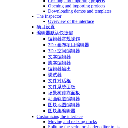
Creating and importing projects
Opening and importing projects
Downloading demos and templates
The Inspector
Overview of the interface
项目设置
编辑器默认快捷键
编辑器常规操作
2D / 画布项目编辑器
3D / 空间编辑器
文本编辑器
脚本编辑器
编辑器输出
调试器
文件对话框
文件系统面板
场景树停靠面板
动画轨道编辑器
图块地图编辑器
图块集编辑器
Customizing the interface
Moving and resizing docks
Splitting the script or shader editor to its