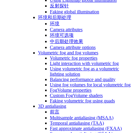
Using Lightmap global illumination
反射探针
Faking global illumination
环境和后期处理
环境
Camera attributes
环境可选项
中后期处理效果
Camera attribute options
Volumetric fog and fog volumes
Volumetric fog properties
Light interaction with volumetric fog
Using volumetric fog as a volumetric
lighting solution
Balancing performance and quality
Using fog volumes for local volumetric fog
FogVolume properties
Custom FogVolume shaders
Faking volumetric fog using quads
3D antialiasing
前言
Multisample antialiasing (MSAA)
Temporal antialiasing (TAA)
Fast approximate antialiasing (FXAA)