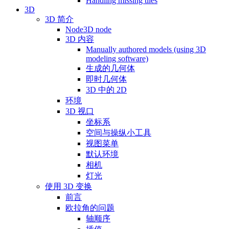
Handling missing tiles
3D
3D 简介
Node3D node
3D 内容
Manually authored models (using 3D
modeling software)
生成的几何体
即时几何体
3D 中的 2D
环境
3D 视口
坐标系
空间与操纵小工具
视图菜单
默认环境
相机
灯光
使用 3D 变换
前言
欧拉角的问题
轴顺序