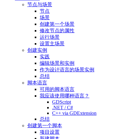
节点与场景
节点
场景
创建第一个场景
修改节点的属性
运行场景
设置主场景
创建实例
实践
编辑场景和实例
作为设计语言的场景实例
总结
脚本语言
可用的脚本语言
我应该使用哪种语言？
GDScript
.NET / C#
C++ via GDExtension
总结
创建第一个脚本
项目设置
新建脚本