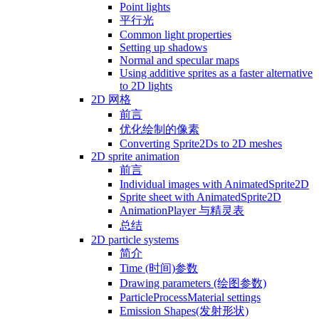
Point lights
平行光
Common light properties
Setting up shadows
Normal and specular maps
Using additive sprites as a faster alternative
to 2D lights
2D 网格
前言
优化绘制的像素
Converting Sprite2Ds to 2D meshes
2D sprite animation
前言
Individual images with AnimatedSprite2D
Sprite sheet with AnimatedSprite2D
AnimationPlayer 与精灵表
总结
2D particle systems
简介
Time (时间)参数
Drawing parameters (绘图参数)
ParticleProcessMaterial settings
Emission Shapes(发射形状)