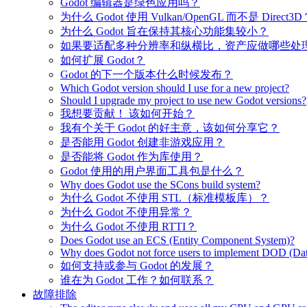
Godot 编辑器是绿色应用吗？
为什么 Godot 使用 Vulkan/OpenGL 而不是 Direct3D
为什么 Godot 旨在保持其核心功能集较小？
如果要适配多种分辨率和纵横比，资产应做哪些处
如何扩展 Godot？
Godot 的下一个版本什么时候发布？
Which Godot version should I use for a new project?
Should I upgrade my project to use new Godot versions?
我想要贡献！ 该如何开始？
我有个关于 Godot 的好主意，该如何分享它？
是否能用 Godot 创建非游戏应用？
是否能将 Godot 作为库使用？
Godot 使用的用户界面工具包是什么？
Why does Godot use the SCons build system?
为什么 Godot 不使用 STL（标准模板库）？
为什么 Godot 不使用异常？
为什么 Godot 不使用 RTTI？
Does Godot use an ECS (Entity Component System)?
Why does Godot not force users to implement DOD (Dat
如何支持或参与 Godot 的发展？
谁在为 Godot 工作？如何联系？
故障排除