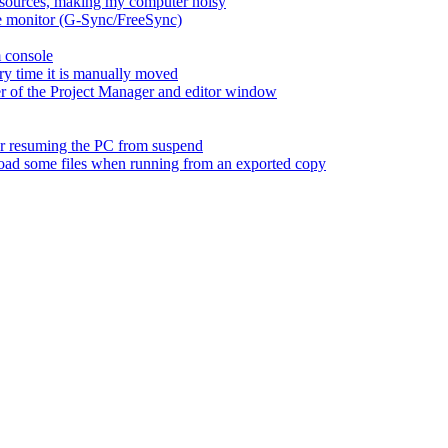
esources, making my computer noisy
ate monitor (G-Sync/FreeSync)
m console
ry time it is manually moved
er of the Project Manager and editor window
fter resuming the PC from suspend
 load some files when running from an exported copy