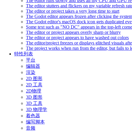
The editor runs slowly and uses all my CPU and GPU r
The editor stutters and flickers on my variable refresh r
The editor or project takes a very long time to start
The Godot editor appears frozen after clicking the syste
The Godot editor's macOS dock icon gets duplicated eve
Some text such as "NO DC" appears in the top-left corn
The editor or project appears overly sharp or blurry
The editor or project appears to have washed out colors
The editor/project freezes or displays glitched visuals a
The project works when run from the editor, but fails to
特性列表
平台
编辑器
渲染
2D 图形
2D 工具
2D物理
3D 图形
3D 工具
3D 物理学
着色器
编写脚本
音频