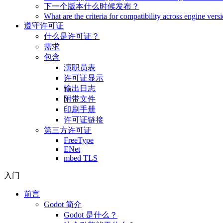
下一个版本什么时候发布？
What are the criteria for compatibility across engine vers
遵守许可证
什么是许可证？
需求
包含
演职员表
许可证显示
输出日志
附带文件
印刷手册
许可证链接
第三方许可证
FreeType
ENet
mbed TLS
入门
前言
Godot 简介
Godot 是什么？