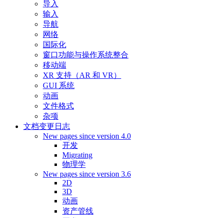
导入
输入
导航
网络
国际化
窗口功能与操作系统整合
移动端
XR 支持（AR 和 VR）
GUI 系统
动画
文件格式
杂项
文档变更日志
New pages since version 4.0
开发
Migrating
物理学
New pages since version 3.6
2D
3D
动画
资产管线