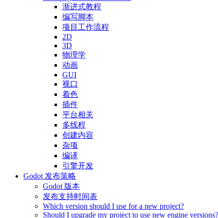
渐进式教程
编写脚本
项目工作流程
2D
3D
物理学
动画
GUI
视口
着色
插件
平台相关
多线程
创建内容
杂项
编译
引擎开发
Godot 发布策略
Godot 版本
发布支持时间表
Which version should I use for a new project?
Should I upgrade my project to use new engine versions