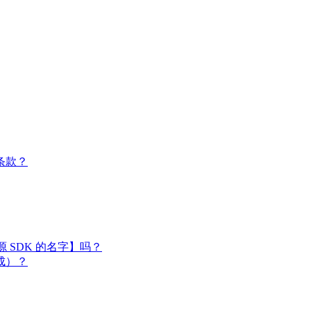
条款？
闭源 SDK 的名字】吗？
成）？