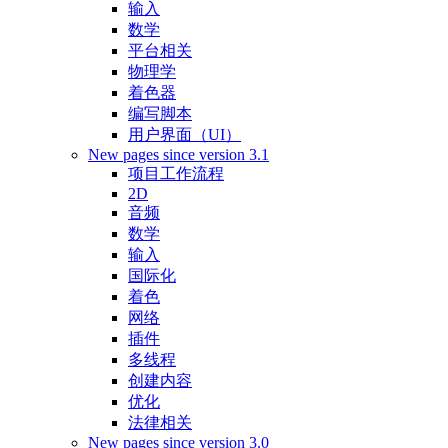
输入
数学
平台相关
物理学
着色器
编写脚本
用户界面（UI）
New pages since version 3.1
项目工作流程
2D
音频
数学
输入
国际化
着色
网络
插件
多线程
创建内容
优化
法律相关
New pages since version 3.0