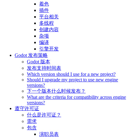
着色
插件
平台相关
多线程
创建内容
杂项
编译
引擎开发
Godot 发布策略
Godot 版本
发布支持时间表
Which version should I use for a new project?
Should I upgrade my project to use new engine
versions?
下一个版本什么时候发布？
What are the criteria for compatibility across engine
versions?
遵守许可证
什么是许可证？
需求
包含
演职员表