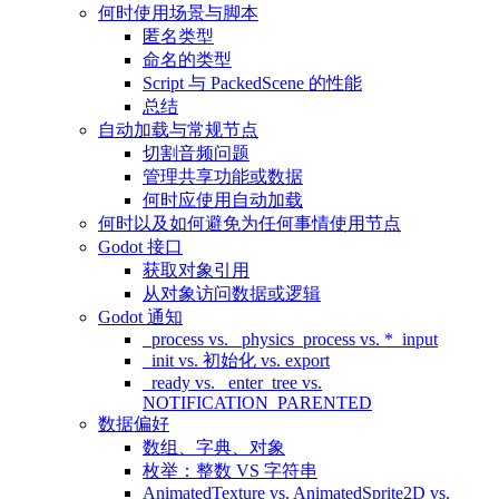
何时使用场景与脚本
匿名类型
命名的类型
Script 与 PackedScene 的性能
总结
自动加载与常规节点
切割音频问题
管理共享功能或数据
何时应使用自动加载
何时以及如何避免为任何事情使用节点
Godot 接口
获取对象引用
从对象访问数据或逻辑
Godot 通知
_process vs. _physics_process vs. *_input
_init vs. 初始化 vs. export
_ready vs. _enter_tree vs.
NOTIFICATION_PARENTED
数据偏好
数组、字典、对象
枚举：整数 VS 字符串
AnimatedTexture vs. AnimatedSprite2D vs.