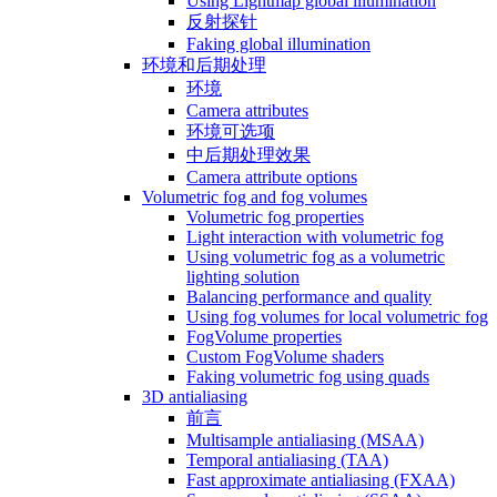
Using Lightmap global illumination
反射探针
Faking global illumination
环境和后期处理
环境
Camera attributes
环境可选项
中后期处理效果
Camera attribute options
Volumetric fog and fog volumes
Volumetric fog properties
Light interaction with volumetric fog
Using volumetric fog as a volumetric
lighting solution
Balancing performance and quality
Using fog volumes for local volumetric fog
FogVolume properties
Custom FogVolume shaders
Faking volumetric fog using quads
3D antialiasing
前言
Multisample antialiasing (MSAA)
Temporal antialiasing (TAA)
Fast approximate antialiasing (FXAA)