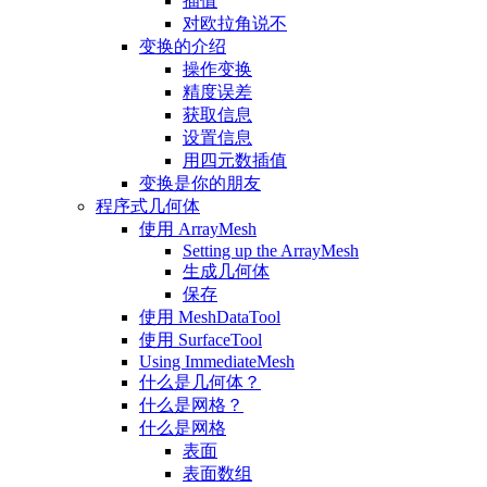
插值
对欧拉角说不
变换的介绍
操作变换
精度误差
获取信息
设置信息
用四元数插值
变换是你的朋友
程序式几何体
使用 ArrayMesh
Setting up the ArrayMesh
生成几何体
保存
使用 MeshDataTool
使用 SurfaceTool
Using ImmediateMesh
什么是几何体？
什么是网格？
什么是网格
表面
表面数组