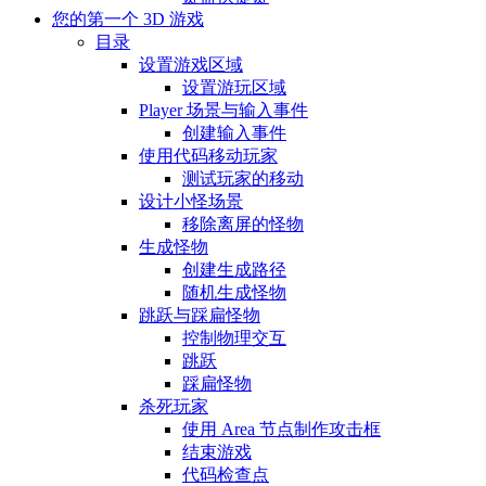
您的第一个 3D 游戏
目录
设置游戏区域
设置游玩区域
Player 场景与输入事件
创建输入事件
使用代码移动玩家
测试玩家的移动
设计小怪场景
移除离屏的怪物
生成怪物
创建生成路径
随机生成怪物
跳跃与踩扁怪物
控制物理交互
跳跃
踩扁怪物
杀死玩家
使用 Area 节点制作攻击框
结束游戏
代码检查点