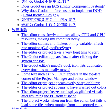
为什么 Godot 不使用 RTTI？
Does Godot use an ECS (Entity Component System)?
Why does Godot not force users to implement DOD
(Data-Oriented Design)?
如何支持或参与 Godot 的发展？
谁在为 Godot 工作？如何联系？
故障排除
The editor runs slowly and uses all my CPU and GPU
resources, making my computer noisy
The editor stutters and flickers on my variable refresh
rate monitor (G-Sync/FreeSync)
The editor or project takes a very long time to start
The Godot editor appears frozen after clicking the
system console
The Godot editor's macOS dock icon gets duplicated
every time it is manually moved
Some text such as "NO DC" appears in the top-left
corner of the Project Manager and editor window
The editor or project appears overly sharp or blurry
The editor or project appears to have washed out colors
The editor/project freezes or displays glitched visuals
after resuming the PC from suspend
The project works when run from the editor, but fails to
load some files when running from an exported copy