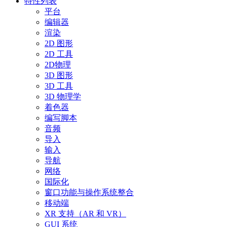
特性列表
平台
编辑器
渲染
2D 图形
2D 工具
2D物理
3D 图形
3D 工具
3D 物理学
着色器
编写脚本
音频
导入
输入
导航
网络
国际化
窗口功能与操作系统整合
移动端
XR 支持（AR 和 VR）
GUI 系统