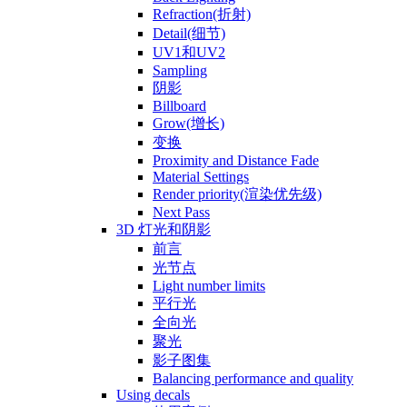
Refraction(折射)
Detail(细节)
UV1和UV2
Sampling
阴影
Billboard
Grow(增长)
变换
Proximity and Distance Fade
Material Settings
Render priority(渲染优先级)
Next Pass
3D 灯光和阴影
前言
光节点
Light number limits
平行光
全向光
聚光
影子图集
Balancing performance and quality
Using decals