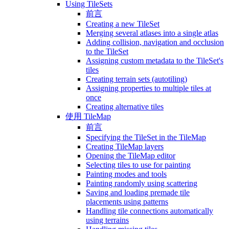
Using TileSets
前言
Creating a new TileSet
Merging several atlases into a single atlas
Adding collision, navigation and occlusion
to the TileSet
Assigning custom metadata to the TileSet's
tiles
Creating terrain sets (autotiling)
Assigning properties to multiple tiles at
once
Creating alternative tiles
使用 TileMap
前言
Specifying the TileSet in the TileMap
Creating TileMap layers
Opening the TileMap editor
Selecting tiles to use for painting
Painting modes and tools
Painting randomly using scattering
Saving and loading premade tile
placements using patterns
Handling tile connections automatically
using terrains