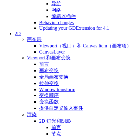
导航
网络
编辑器插件
Behavior changes
Updating your GDExtension for 4.1
2D
画布层
Viewport（视口）和 Canvas Item（画布项）
CanvasLayer
Viewport 和画布变换
前言
画布变换
全局画布变换
拉伸变换
Window transform
变换顺序
变换函数
提供自定义输入事件
渲染
2D 灯光和阴影
前言
节点