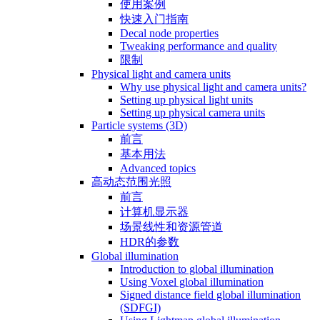
使用案例
快速入门指南
Decal node properties
Tweaking performance and quality
限制
Physical light and camera units
Why use physical light and camera units?
Setting up physical light units
Setting up physical camera units
Particle systems (3D)
前言
基本用法
Advanced topics
高动态范围光照
前言
计算机显示器
场景线性和资源管道
HDR的参数
Global illumination
Introduction to global illumination
Using Voxel global illumination
Signed distance field global illumination
(SDFGI)