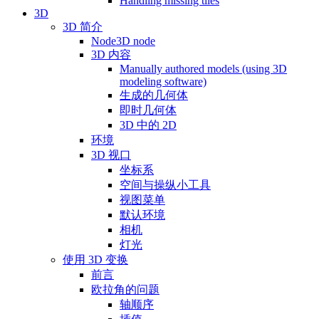
Handling missing tiles
3D
3D 简介
Node3D node
3D 内容
Manually authored models (using 3D
modeling software)
生成的几何体
即时几何体
3D 中的 2D
环境
3D 视口
坐标系
空间与操纵小工具
视图菜单
默认环境
相机
灯光
使用 3D 变换
前言
欧拉角的问题
轴顺序