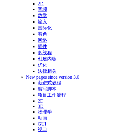
2D
音频
数学
输入
国际化
着色
网络
插件
多线程
创建内容
优化
法律相关
New pages since version 3.0
渐进式教程
编写脚本
项目工作流程
2D
3D
物理学
动画
GUI
视口