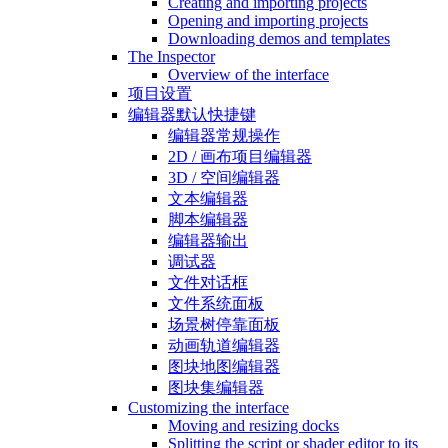
Creating and importing projects
Opening and importing projects
Downloading demos and templates
The Inspector
Overview of the interface
项目设置
编辑器默认快捷键
编辑器常规操作
2D / 画布项目编辑器
3D / 空间编辑器
文本编辑器
脚本编辑器
编辑器输出
调试器
文件对话框
文件系统面板
场景树停靠面板
动画轨道编辑器
图块地图编辑器
图块集编辑器
Customizing the interface
Moving and resizing docks
Splitting the script or shader editor to its