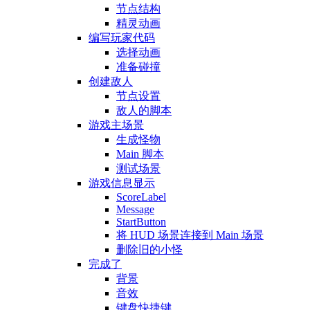
节点结构
精灵动画
编写玩家代码
选择动画
准备碰撞
创建敌人
节点设置
敌人的脚本
游戏主场景
生成怪物
Main 脚本
测试场景
游戏信息显示
ScoreLabel
Message
StartButton
将 HUD 场景连接到 Main 场景
删除旧的小怪
完成了
背景
音效
键盘快捷键