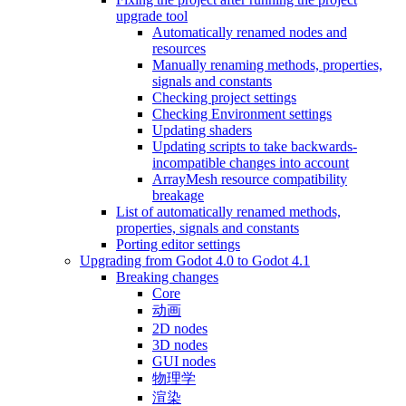
upgrade tool
Automatically renamed nodes and
resources
Manually renaming methods, properties,
signals and constants
Checking project settings
Checking Environment settings
Updating shaders
Updating scripts to take backwards-
incompatible changes into account
ArrayMesh resource compatibility
breakage
List of automatically renamed methods,
properties, signals and constants
Porting editor settings
Upgrading from Godot 4.0 to Godot 4.1
Breaking changes
Core
动画
2D nodes
3D nodes
GUI nodes
物理学
渲染