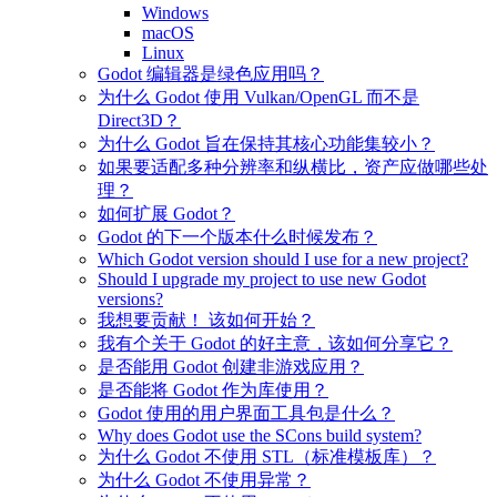
Windows
macOS
Linux
Godot 编辑器是绿色应用吗？
为什么 Godot 使用 Vulkan/OpenGL 而不是
Direct3D？
为什么 Godot 旨在保持其核心功能集较小？
如果要适配多种分辨率和纵横比，资产应做哪些处
理？
如何扩展 Godot？
Godot 的下一个版本什么时候发布？
Which Godot version should I use for a new project?
Should I upgrade my project to use new Godot
versions?
我想要贡献！ 该如何开始？
我有个关于 Godot 的好主意，该如何分享它？
是否能用 Godot 创建非游戏应用？
是否能将 Godot 作为库使用？
Godot 使用的用户界面工具包是什么？
Why does Godot use the SCons build system?
为什么 Godot 不使用 STL（标准模板库）？
为什么 Godot 不使用异常？