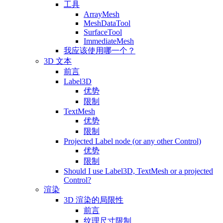
工具
ArrayMesh
MeshDataTool
SurfaceTool
ImmediateMesh
我应该使用哪一个？
3D 文本
前言
Label3D
优势
限制
TextMesh
优势
限制
Projected Label node (or any other Control)
优势
限制
Should I use Label3D, TextMesh or a projected
Control?
渲染
3D 渲染的局限性
前言
纹理尺寸限制