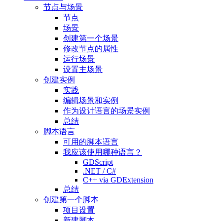
节点与场景
节点
场景
创建第一个场景
修改节点的属性
运行场景
设置主场景
创建实例
实践
编辑场景和实例
作为设计语言的场景实例
总结
脚本语言
可用的脚本语言
我应该使用哪种语言？
GDScript
.NET / C#
C++ via GDExtension
总结
创建第一个脚本
项目设置
新建脚本