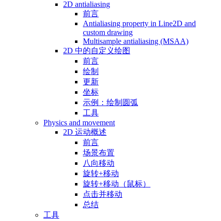
2D antialiasing
前言
Antialiasing property in Line2D and
custom drawing
Multisample antialiasing (MSAA)
2D 中的自定义绘图
前言
绘制
更新
坐标
示例：绘制圆弧
工具
Physics and movement
2D 运动概述
前言
场景布置
八向移动
旋转+移动
旋转+移动（鼠标）
点击并移动
总结
工具