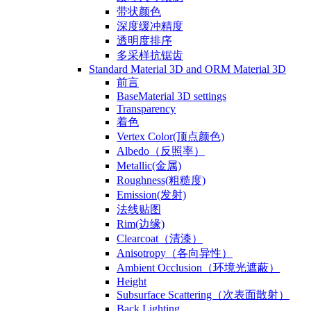
带状颜色
深度缓冲精度
透明度排序
多采样抗锯齿
Standard Material 3D and ORM Material 3D
前言
BaseMaterial 3D settings
Transparency
着色
Vertex Color(顶点颜色)
Albedo（反照率）
Metallic(金属)
Roughness(粗糙度)
Emission(发射)
法线贴图
Rim(边缘)
Clearcoat（清漆）
Anisotropy（各向异性）
Ambient Occlusion（环境光遮蔽）
Height
Subsurface Scattering（次表面散射）
Back Lighting