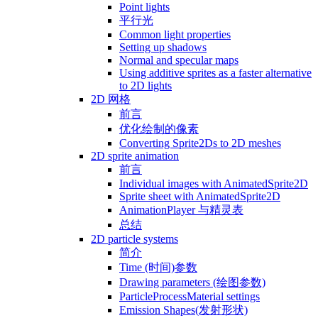
Point lights
平行光
Common light properties
Setting up shadows
Normal and specular maps
Using additive sprites as a faster alternative
to 2D lights
2D 网格
前言
优化绘制的像素
Converting Sprite2Ds to 2D meshes
2D sprite animation
前言
Individual images with AnimatedSprite2D
Sprite sheet with AnimatedSprite2D
AnimationPlayer 与精灵表
总结
2D particle systems
简介
Time (时间)参数
Drawing parameters (绘图参数)
ParticleProcessMaterial settings
Emission Shapes(发射形状)