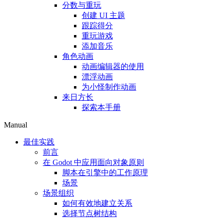
分数与重玩
创建 UI 主题
跟踪得分
重玩游戏
添加音乐
角色动画
动画编辑器的使用
漂浮动画
为小怪制作动画
来日方长
探索本手册
Manual
最佳实践
前言
在 Godot 中应用面向对象原则
脚本在引擎中的工作原理
场景
场景组织
如何有效地建立关系
选择节点树结构