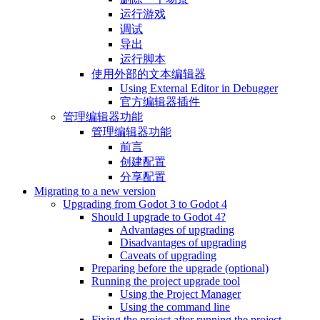
运行游戏
调试
导出
运行脚本
使用外部的文本编辑器
Using External Editor in Debugger
官方编辑器插件
管理编辑器功能
管理编辑器功能
前言
创建配置
分享配置
Migrating to a new version
Upgrading from Godot 3 to Godot 4
Should I upgrade to Godot 4?
Advantages of upgrading
Disadvantages of upgrading
Caveats of upgrading
Preparing before the upgrade (optional)
Running the project upgrade tool
Using the Project Manager
Using the command line
Fixing the project after running the project