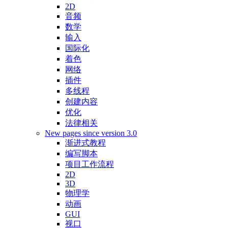
2D
音频
数学
输入
国际化
着色
网络
插件
多线程
创建内容
优化
法律相关
New pages since version 3.0
渐进式教程
编写脚本
项目工作流程
2D
3D
物理学
动画
GUI
视口