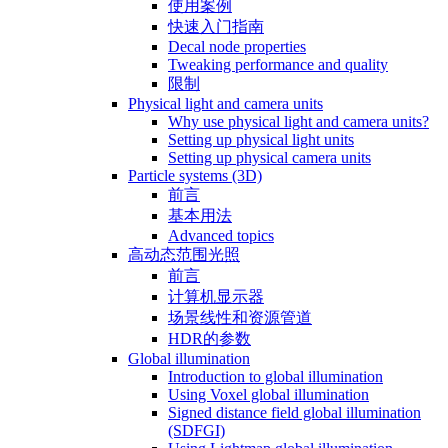
使用案例
快速入门指南
Decal node properties
Tweaking performance and quality
限制
Physical light and camera units
Why use physical light and camera units?
Setting up physical light units
Setting up physical camera units
Particle systems (3D)
前言
基本用法
Advanced topics
高动态范围光照
前言
计算机显示器
场景线性和资源管道
HDR的参数
Global illumination
Introduction to global illumination
Using Voxel global illumination
Signed distance field global illumination
(SDFGI)