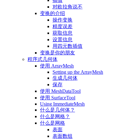
插值
对欧拉角说不
变换的介绍
操作变换
精度误差
获取信息
设置信息
用四元数插值
变换是你的朋友
程序式几何体
使用 ArrayMesh
Setting up the ArrayMesh
生成几何体
保存
使用 MeshDataTool
使用 SurfaceTool
Using ImmediateMesh
什么是几何体？
什么是网格？
什么是网格
表面
表面数组