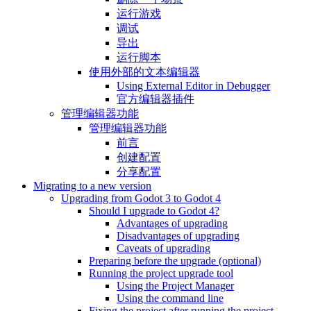
运行游戏
调试
导出
运行脚本
使用外部的文本编辑器
Using External Editor in Debugger
官方编辑器插件
管理编辑器功能
管理编辑器功能
前言
创建配置
分享配置
Migrating to a new version
Upgrading from Godot 3 to Godot 4
Should I upgrade to Godot 4?
Advantages of upgrading
Disadvantages of upgrading
Caveats of upgrading
Preparing before the upgrade (optional)
Running the project upgrade tool
Using the Project Manager
Using the command line
Fixing the project after running the project