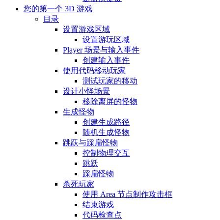
您的第一个 3D 游戏
目录
设置游戏区域
设置游玩区域
Player 场景与输入事件
创建输入事件
使用代码移动玩家
测试玩家的移动
设计小怪场景
移除离屏的怪物
生成怪物
创建生成路径
随机生成怪物
跳跃与踩扁怪物
控制物理交互
跳跃
踩扁怪物
杀死玩家
使用 Area 节点制作攻击框
结束游戏
代码检查点