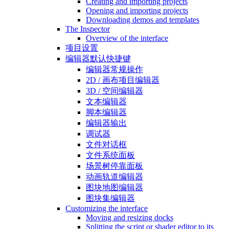
Creating and importing projects
Opening and importing projects
Downloading demos and templates
The Inspector
Overview of the interface
项目设置
编辑器默认快捷键
编辑器常规操作
2D / 画布项目编辑器
3D / 空间编辑器
文本编辑器
脚本编辑器
编辑器输出
调试器
文件对话框
文件系统面板
场景树停靠面板
动画轨道编辑器
图块地图编辑器
图块集编辑器
Customizing the interface
Moving and resizing docks
Splitting the script or shader editor to its