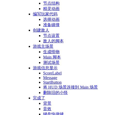
节点结构
精灵动画
编写玩家代码
选择动画
准备碰撞
创建敌人
节点设置
敌人的脚本
游戏主场景
生成怪物
Main 脚本
测试场景
游戏信息显示
ScoreLabel
Message
StartButton
将 HUD 场景连接到 Main 场景
删除旧的小怪
完成了
背景
音效
键盘快捷键