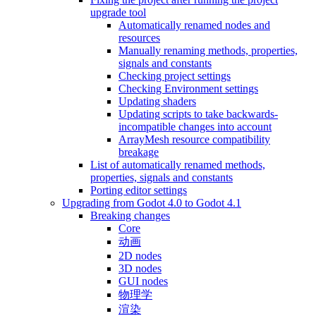
upgrade tool
Automatically renamed nodes and
resources
Manually renaming methods, properties,
signals and constants
Checking project settings
Checking Environment settings
Updating shaders
Updating scripts to take backwards-
incompatible changes into account
ArrayMesh resource compatibility
breakage
List of automatically renamed methods,
properties, signals and constants
Porting editor settings
Upgrading from Godot 4.0 to Godot 4.1
Breaking changes
Core
动画
2D nodes
3D nodes
GUI nodes
物理学
渲染