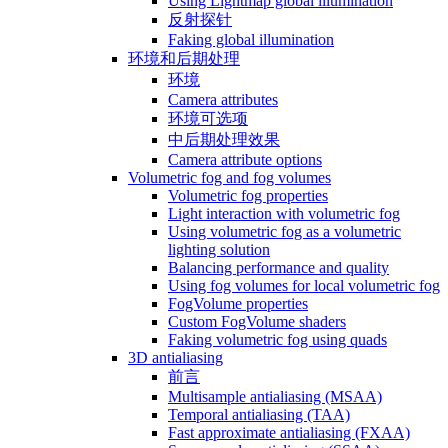
Using Lightmap global illumination
反射探针
Faking global illumination
环境和后期处理
环境
Camera attributes
环境可选项
中后期处理效果
Camera attribute options
Volumetric fog and fog volumes
Volumetric fog properties
Light interaction with volumetric fog
Using volumetric fog as a volumetric
lighting solution
Balancing performance and quality
Using fog volumes for local volumetric fog
FogVolume properties
Custom FogVolume shaders
Faking volumetric fog using quads
3D antialiasing
前言
Multisample antialiasing (MSAA)
Temporal antialiasing (TAA)
Fast approximate antialiasing (FXAA)