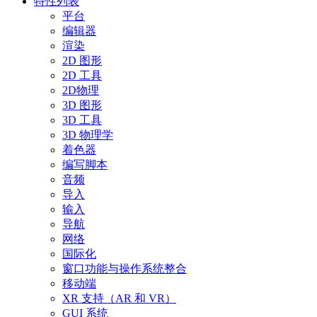
特性列表
平台
编辑器
渲染
2D 图形
2D 工具
2D物理
3D 图形
3D 工具
3D 物理学
着色器
编写脚本
音频
导入
输入
导航
网络
国际化
窗口功能与操作系统整合
移动端
XR 支持（AR 和 VR）
GUI 系统