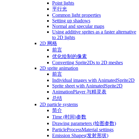
Point lights
平行光
Common light properties
Setting up shadows
Normal and specular maps
Using additive sprites as a faster alternative
to 2D lights
2D 网格
前言
优化绘制的像素
Converting Sprite2Ds to 2D meshes
2D sprite animation
前言
Individual images with AnimatedSprite2D
Sprite sheet with AnimatedSprite2D
AnimationPlayer 与精灵表
总结
2D particle systems
简介
Time (时间)参数
Drawing parameters (绘图参数)
ParticleProcessMaterial settings
Emission Shapes(发射形状)