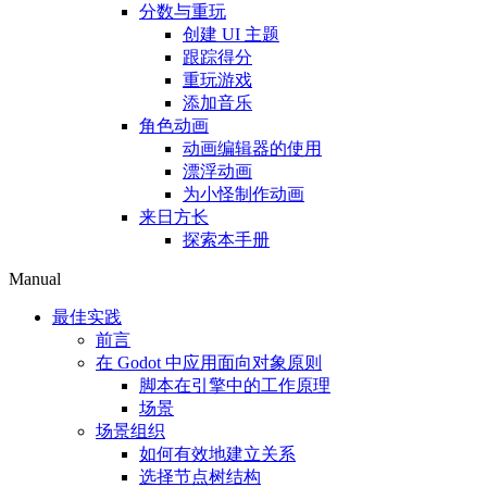
分数与重玩
创建 UI 主题
跟踪得分
重玩游戏
添加音乐
角色动画
动画编辑器的使用
漂浮动画
为小怪制作动画
来日方长
探索本手册
Manual
最佳实践
前言
在 Godot 中应用面向对象原则
脚本在引擎中的工作原理
场景
场景组织
如何有效地建立关系
选择节点树结构