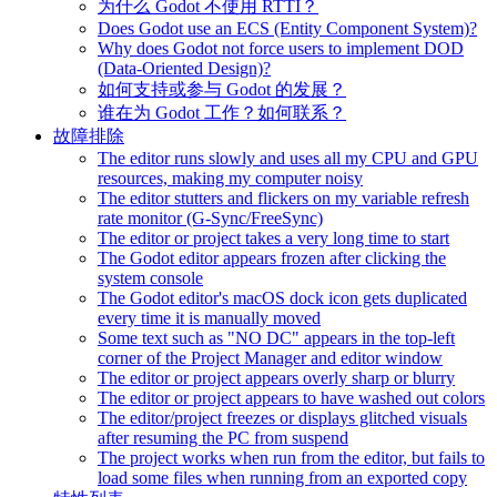
为什么 Godot 不使用 RTTI？
Does Godot use an ECS (Entity Component System)?
Why does Godot not force users to implement DOD
(Data-Oriented Design)?
如何支持或参与 Godot 的发展？
谁在为 Godot 工作？如何联系？
故障排除
The editor runs slowly and uses all my CPU and GPU
resources, making my computer noisy
The editor stutters and flickers on my variable refresh
rate monitor (G-Sync/FreeSync)
The editor or project takes a very long time to start
The Godot editor appears frozen after clicking the
system console
The Godot editor's macOS dock icon gets duplicated
every time it is manually moved
Some text such as "NO DC" appears in the top-left
corner of the Project Manager and editor window
The editor or project appears overly sharp or blurry
The editor or project appears to have washed out colors
The editor/project freezes or displays glitched visuals
after resuming the PC from suspend
The project works when run from the editor, but fails to
load some files when running from an exported copy