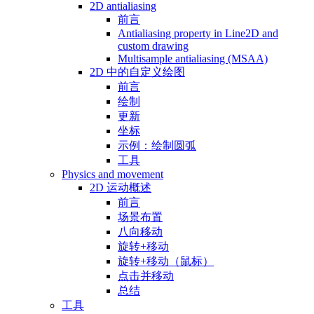
2D antialiasing
前言
Antialiasing property in Line2D and
custom drawing
Multisample antialiasing (MSAA)
2D 中的自定义绘图
前言
绘制
更新
坐标
示例：绘制圆弧
工具
Physics and movement
2D 运动概述
前言
场景布置
八向移动
旋转+移动
旋转+移动（鼠标）
点击并移动
总结
工具