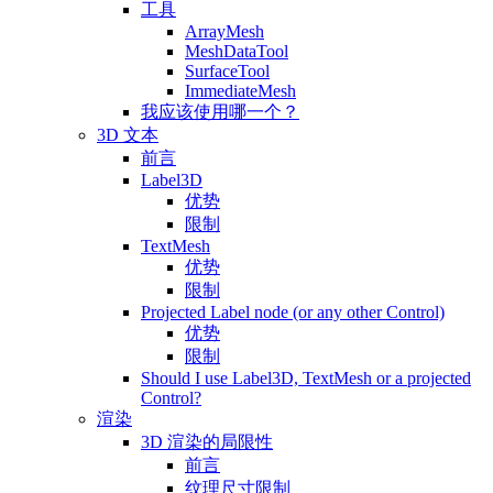
工具
ArrayMesh
MeshDataTool
SurfaceTool
ImmediateMesh
我应该使用哪一个？
3D 文本
前言
Label3D
优势
限制
TextMesh
优势
限制
Projected Label node (or any other Control)
优势
限制
Should I use Label3D, TextMesh or a projected
Control?
渲染
3D 渲染的局限性
前言
纹理尺寸限制