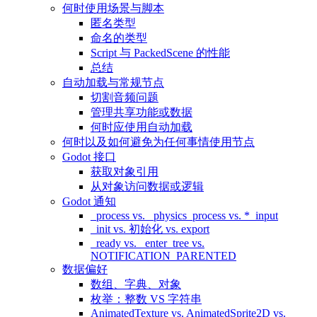
何时使用场景与脚本
匿名类型
命名的类型
Script 与 PackedScene 的性能
总结
自动加载与常规节点
切割音频问题
管理共享功能或数据
何时应使用自动加载
何时以及如何避免为任何事情使用节点
Godot 接口
获取对象引用
从对象访问数据或逻辑
Godot 通知
_process vs. _physics_process vs. *_input
_init vs. 初始化 vs. export
_ready vs. _enter_tree vs.
NOTIFICATION_PARENTED
数据偏好
数组、字典、对象
枚举：整数 VS 字符串
AnimatedTexture vs. AnimatedSprite2D vs.