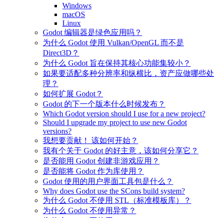
Windows
macOS
Linux
Godot 编辑器是绿色应用吗？
为什么 Godot 使用 Vulkan/OpenGL 而不是
Direct3D？
为什么 Godot 旨在保持其核心功能集较小？
如果要适配多种分辨率和纵横比，资产应做哪些处
理？
如何扩展 Godot？
Godot 的下一个版本什么时候发布？
Which Godot version should I use for a new project?
Should I upgrade my project to use new Godot
versions?
我想要贡献！ 该如何开始？
我有个关于 Godot 的好主意，该如何分享它？
是否能用 Godot 创建非游戏应用？
是否能将 Godot 作为库使用？
Godot 使用的用户界面工具包是什么？
Why does Godot use the SCons build system?
为什么 Godot 不使用 STL（标准模板库）？
为什么 Godot 不使用异常？