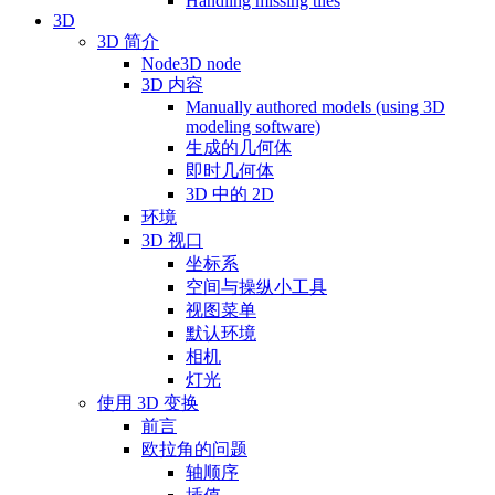
Handling missing tiles
3D
3D 简介
Node3D node
3D 内容
Manually authored models (using 3D
modeling software)
生成的几何体
即时几何体
3D 中的 2D
环境
3D 视口
坐标系
空间与操纵小工具
视图菜单
默认环境
相机
灯光
使用 3D 变换
前言
欧拉角的问题
轴顺序