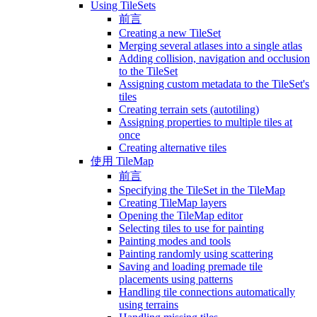
Using TileSets
前言
Creating a new TileSet
Merging several atlases into a single atlas
Adding collision, navigation and occlusion
to the TileSet
Assigning custom metadata to the TileSet's
tiles
Creating terrain sets (autotiling)
Assigning properties to multiple tiles at
once
Creating alternative tiles
使用 TileMap
前言
Specifying the TileSet in the TileMap
Creating TileMap layers
Opening the TileMap editor
Selecting tiles to use for painting
Painting modes and tools
Painting randomly using scattering
Saving and loading premade tile
placements using patterns
Handling tile connections automatically
using terrains