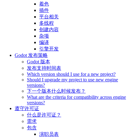
着色
插件
平台相关
多线程
创建内容
杂项
编译
引擎开发
Godot 发布策略
Godot 版本
发布支持时间表
Which version should I use for a new project?
Should I upgrade my project to use new engine
versions?
下一个版本什么时候发布？
What are the criteria for compatibility across engine
versions?
遵守许可证
什么是许可证？
需求
包含
演职员表