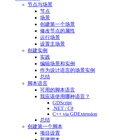
节点与场景
节点
场景
创建第一个场景
修改节点的属性
运行场景
设置主场景
创建实例
实践
编辑场景和实例
作为设计语言的场景实例
总结
脚本语言
可用的脚本语言
我应该使用哪种语言？
GDScript
.NET / C#
C++ via GDExtension
总结
创建第一个脚本
项目设置
新建脚本