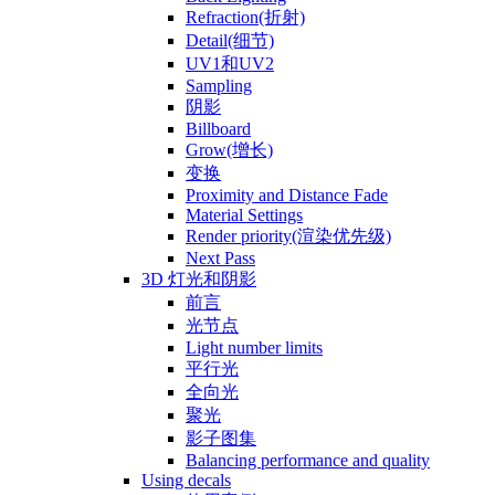
Refraction(折射)
Detail(细节)
UV1和UV2
Sampling
阴影
Billboard
Grow(增长)
变换
Proximity and Distance Fade
Material Settings
Render priority(渲染优先级)
Next Pass
3D 灯光和阴影
前言
光节点
Light number limits
平行光
全向光
聚光
影子图集
Balancing performance and quality
Using decals