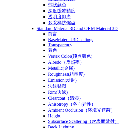
带状颜色
深度缓冲精度
透明度排序
多采样抗锯齿
Standard Material 3D and ORM Material 3D
前言
BaseMaterial 3D settings
Transparency
着色
Vertex Color(顶点颜色)
Albedo（反照率）
Metallic(金属)
Roughness(粗糙度)
Emission(发射)
法线贴图
Rim(边缘)
Clearcoat（清漆）
Anisotropy（各向异性）
Ambient Occlusion（环境光遮蔽）
Height
Subsurface Scattering（次表面散射）
Back Lighting