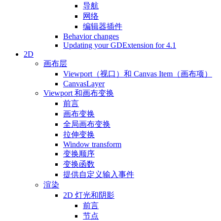
导航
网络
编辑器插件
Behavior changes
Updating your GDExtension for 4.1
2D
画布层
Viewport（视口）和 Canvas Item（画布项）
CanvasLayer
Viewport 和画布变换
前言
画布变换
全局画布变换
拉伸变换
Window transform
变换顺序
变换函数
提供自定义输入事件
渲染
2D 灯光和阴影
前言
节点