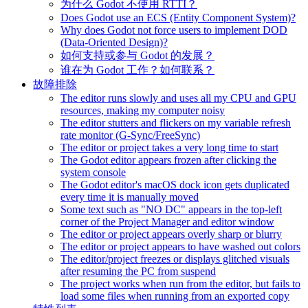
为什么 Godot 不使用 RTTI？
Does Godot use an ECS (Entity Component System)?
Why does Godot not force users to implement DOD
(Data-Oriented Design)?
如何支持或参与 Godot 的发展？
谁在为 Godot 工作？如何联系？
故障排除
The editor runs slowly and uses all my CPU and GPU
resources, making my computer noisy
The editor stutters and flickers on my variable refresh
rate monitor (G-Sync/FreeSync)
The editor or project takes a very long time to start
The Godot editor appears frozen after clicking the
system console
The Godot editor's macOS dock icon gets duplicated
every time it is manually moved
Some text such as "NO DC" appears in the top-left
corner of the Project Manager and editor window
The editor or project appears overly sharp or blurry
The editor or project appears to have washed out colors
The editor/project freezes or displays glitched visuals
after resuming the PC from suspend
The project works when run from the editor, but fails to
load some files when running from an exported copy