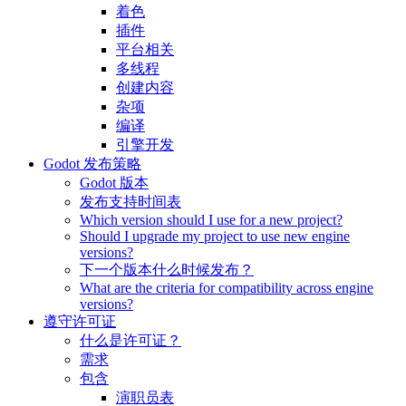
着色
插件
平台相关
多线程
创建内容
杂项
编译
引擎开发
Godot 发布策略
Godot 版本
发布支持时间表
Which version should I use for a new project?
Should I upgrade my project to use new engine
versions?
下一个版本什么时候发布？
What are the criteria for compatibility across engine
versions?
遵守许可证
什么是许可证？
需求
包含
演职员表