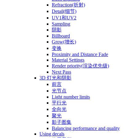
Refraction(折射)
Detail(细节)
UV1和UV2
Sampling
阴影
Billboard
Grow(增长)
变换
Proximity and Distance Fade
Material Settings
Render priority(渲染优先级)
Next Pass
3D 灯光和阴影
前言
光节点
Light number limits
平行光
全向光
聚光
影子图集
Balancing performance and quality
Using decals