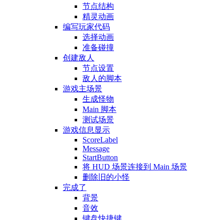
节点结构
精灵动画
编写玩家代码
选择动画
准备碰撞
创建敌人
节点设置
敌人的脚本
游戏主场景
生成怪物
Main 脚本
测试场景
游戏信息显示
ScoreLabel
Message
StartButton
将 HUD 场景连接到 Main 场景
删除旧的小怪
完成了
背景
音效
键盘快捷键