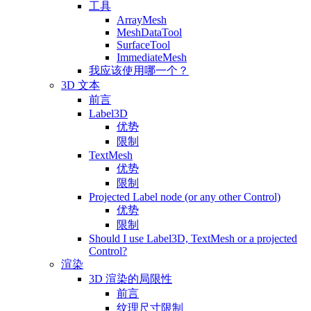
工具
ArrayMesh
MeshDataTool
SurfaceTool
ImmediateMesh
我应该使用哪一个？
3D 文本
前言
Label3D
优势
限制
TextMesh
优势
限制
Projected Label node (or any other Control)
优势
限制
Should I use Label3D, TextMesh or a projected
Control?
渲染
3D 渲染的局限性
前言
纹理尺寸限制