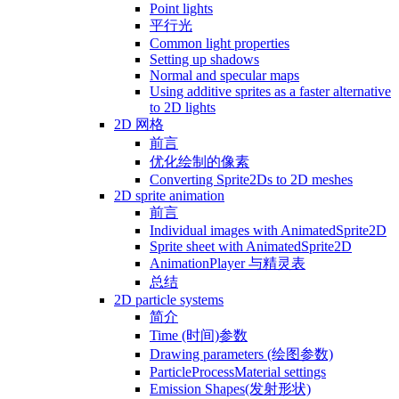
Point lights
平行光
Common light properties
Setting up shadows
Normal and specular maps
Using additive sprites as a faster alternative
to 2D lights
2D 网格
前言
优化绘制的像素
Converting Sprite2Ds to 2D meshes
2D sprite animation
前言
Individual images with AnimatedSprite2D
Sprite sheet with AnimatedSprite2D
AnimationPlayer 与精灵表
总结
2D particle systems
简介
Time (时间)参数
Drawing parameters (绘图参数)
ParticleProcessMaterial settings
Emission Shapes(发射形状)