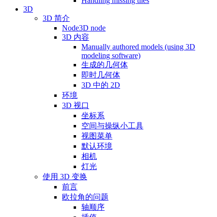
Handling missing tiles
3D
3D 简介
Node3D node
3D 内容
Manually authored models (using 3D
modeling software)
生成的几何体
即时几何体
3D 中的 2D
环境
3D 视口
坐标系
空间与操纵小工具
视图菜单
默认环境
相机
灯光
使用 3D 变换
前言
欧拉角的问题
轴顺序