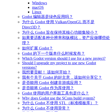
Windows
macOS
Linux
Godot 编辑器是绿色应用吗？
为什么 Godot 使用 Vulkan/OpenGL 而不是
Direct3D？
为什么 Godot 旨在保持其核心功能集较小？
如果要适配多种分辨率和纵横比，资产应做哪些处
理？
如何扩展 Godot？
Godot 的下一个版本什么时候发布？
Which Godot version should I use for a new project?
Should I upgrade my project to use new Godot
versions?
我想要贡献！ 该如何开始？
我有个关于 Godot 的好主意，该如何分享它？
是否能用 Godot 创建非游戏应用？
是否能将 Godot 作为库使用？
Godot 使用的用户界面工具包是什么？
Why does Godot use the SCons build system?
为什么 Godot 不使用 STL（标准模板库）？
为什么 Godot 不使用异常？