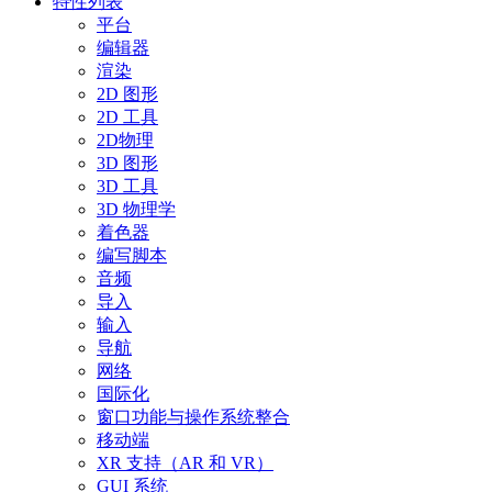
特性列表
平台
编辑器
渲染
2D 图形
2D 工具
2D物理
3D 图形
3D 工具
3D 物理学
着色器
编写脚本
音频
导入
输入
导航
网络
国际化
窗口功能与操作系统整合
移动端
XR 支持（AR 和 VR）
GUI 系统