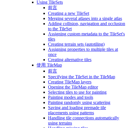
Using TileSets
前言
Creating a new TileSet
Merging several atlases into a single atlas
Adding collision, navigation and occlusion
to the TileSet
Assigning custom metadata to the TileSet's
tiles
Creating terrain sets (autotiling)
Assigning properties to multiple tiles at
once
Creating alternative tiles
使用 TileMap
前言
Specifying the TileSet in the TileMap
Creating TileMap layers
Opening the TileMap editor
Selecting tiles to use for painting
Painting modes and tools
Painting randomly using scattering
Saving and loading premade tile
placements using patterns
Handling tile connections automatically
using terrains