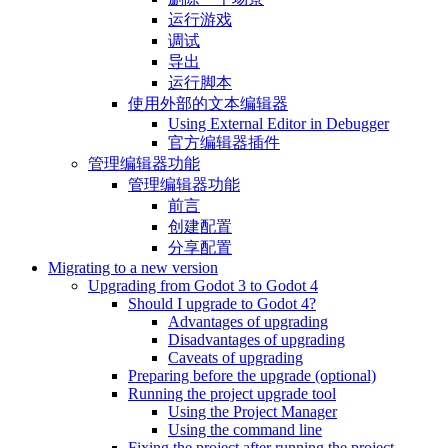
运行游戏
调试
导出
运行脚本
使用外部的文本编辑器
Using External Editor in Debugger
官方编辑器插件
管理编辑器功能
管理编辑器功能
前言
创建配置
分享配置
Migrating to a new version
Upgrading from Godot 3 to Godot 4
Should I upgrade to Godot 4?
Advantages of upgrading
Disadvantages of upgrading
Caveats of upgrading
Preparing before the upgrade (optional)
Running the project upgrade tool
Using the Project Manager
Using the command line
Fixing the project after running the project