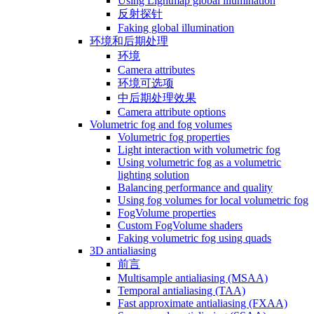
Using Lightmap global illumination
反射探针
Faking global illumination
环境和后期处理
环境
Camera attributes
环境可选项
中后期处理效果
Camera attribute options
Volumetric fog and fog volumes
Volumetric fog properties
Light interaction with volumetric fog
Using volumetric fog as a volumetric
lighting solution
Balancing performance and quality
Using fog volumes for local volumetric fog
FogVolume properties
Custom FogVolume shaders
Faking volumetric fog using quads
3D antialiasing
前言
Multisample antialiasing (MSAA)
Temporal antialiasing (TAA)
Fast approximate antialiasing (FXAA)