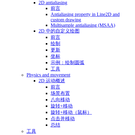
2D antialiasing
前言
Antialiasing property in Line2D and
custom drawing
Multisample antialiasing (MSAA)
2D 中的自定义绘图
前言
绘制
更新
坐标
示例：绘制圆弧
工具
Physics and movement
2D 运动概述
前言
场景布置
八向移动
旋转+移动
旋转+移动（鼠标）
点击并移动
总结
工具