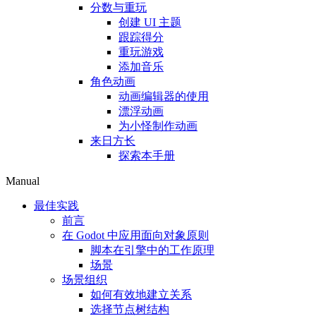
分数与重玩
创建 UI 主题
跟踪得分
重玩游戏
添加音乐
角色动画
动画编辑器的使用
漂浮动画
为小怪制作动画
来日方长
探索本手册
Manual
最佳实践
前言
在 Godot 中应用面向对象原则
脚本在引擎中的工作原理
场景
场景组织
如何有效地建立关系
选择节点树结构