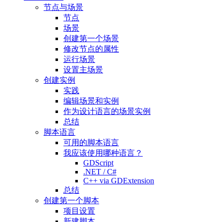
节点与场景
节点
场景
创建第一个场景
修改节点的属性
运行场景
设置主场景
创建实例
实践
编辑场景和实例
作为设计语言的场景实例
总结
脚本语言
可用的脚本语言
我应该使用哪种语言？
GDScript
.NET / C#
C++ via GDExtension
总结
创建第一个脚本
项目设置
新建脚本