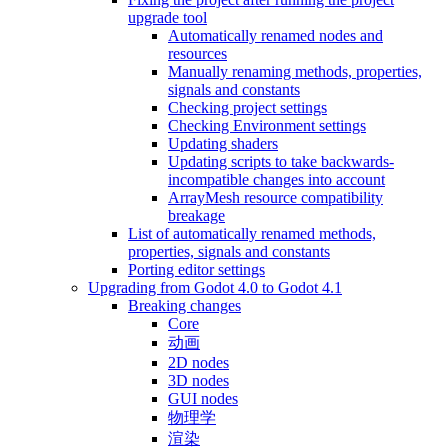
upgrade tool
Automatically renamed nodes and
resources
Manually renaming methods, properties,
signals and constants
Checking project settings
Checking Environment settings
Updating shaders
Updating scripts to take backwards-
incompatible changes into account
ArrayMesh resource compatibility
breakage
List of automatically renamed methods,
properties, signals and constants
Porting editor settings
Upgrading from Godot 4.0 to Godot 4.1
Breaking changes
Core
动画
2D nodes
3D nodes
GUI nodes
物理学
渲染