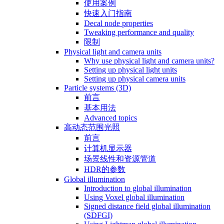
使用案例
快速入门指南
Decal node properties
Tweaking performance and quality
限制
Physical light and camera units
Why use physical light and camera units?
Setting up physical light units
Setting up physical camera units
Particle systems (3D)
前言
基本用法
Advanced topics
高动态范围光照
前言
计算机显示器
场景线性和资源管道
HDR的参数
Global illumination
Introduction to global illumination
Using Voxel global illumination
Signed distance field global illumination
(SDFGI)