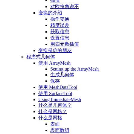
插值
对欧拉角说不
变换的介绍
操作变换
精度误差
获取信息
设置信息
用四元数插值
变换是你的朋友
程序式几何体
使用 ArrayMesh
Setting up the ArrayMesh
生成几何体
保存
使用 MeshDataTool
使用 SurfaceTool
Using ImmediateMesh
什么是几何体？
什么是网格？
什么是网格
表面
表面数组