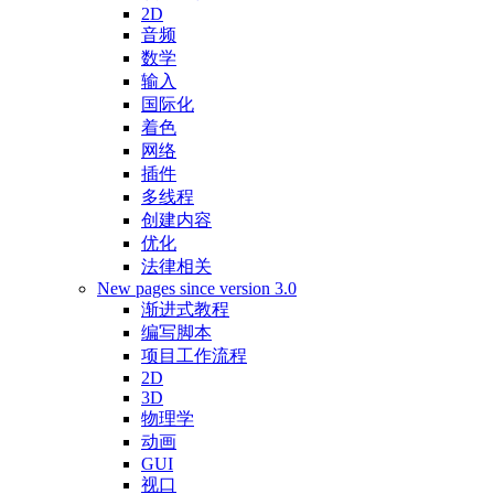
2D
音频
数学
输入
国际化
着色
网络
插件
多线程
创建内容
优化
法律相关
New pages since version 3.0
渐进式教程
编写脚本
项目工作流程
2D
3D
物理学
动画
GUI
视口