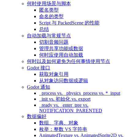
何时使用场景与脚本
匿名类型
命名的类型
Script 与 PackedScene 的性能
总结
自动加载与常规节点
切割音频问题
管理共享功能或数据
何时应使用自动加载
何时以及如何避免为任何事情使用节点
Godot 接口
获取对象引用
从对象访问数据或逻辑
Godot 通知
_process vs. _physics_process vs. *_input
_init vs. 初始化 vs. export
_ready vs. _enter_tree vs.
NOTIFICATION_PARENTED
数据偏好
数组、字典、对象
枚举：整数 VS 字符串
AnimatedTexture vs. AnimatedSprite2D vs.