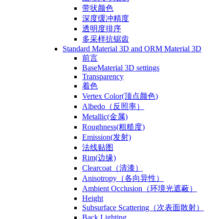
带状颜色
深度缓冲精度
透明度排序
多采样抗锯齿
Standard Material 3D and ORM Material 3D
前言
BaseMaterial 3D settings
Transparency
着色
Vertex Color(顶点颜色)
Albedo（反照率）
Metallic(金属)
Roughness(粗糙度)
Emission(发射)
法线贴图
Rim(边缘)
Clearcoat（清漆）
Anisotropy（各向异性）
Ambient Occlusion（环境光遮蔽）
Height
Subsurface Scattering（次表面散射）
Back Lighting