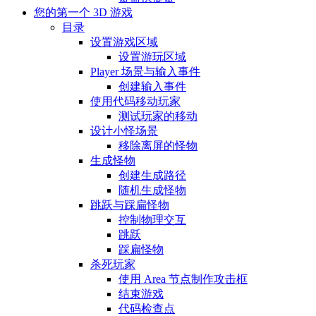
您的第一个 3D 游戏
目录
设置游戏区域
设置游玩区域
Player 场景与输入事件
创建输入事件
使用代码移动玩家
测试玩家的移动
设计小怪场景
移除离屏的怪物
生成怪物
创建生成路径
随机生成怪物
跳跃与踩扁怪物
控制物理交互
跳跃
踩扁怪物
杀死玩家
使用 Area 节点制作攻击框
结束游戏
代码检查点