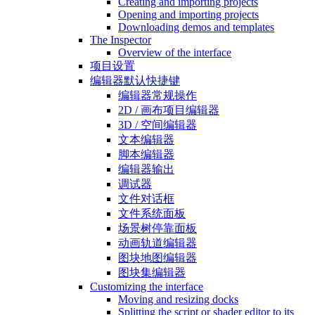
Creating and importing projects
Opening and importing projects
Downloading demos and templates
The Inspector
Overview of the interface
项目设置
编辑器默认快捷键
编辑器常规操作
2D / 画布项目编辑器
3D / 空间编辑器
文本编辑器
脚本编辑器
编辑器输出
调试器
文件对话框
文件系统面板
场景树停靠面板
动画轨道编辑器
图块地图编辑器
图块集编辑器
Customizing the interface
Moving and resizing docks
Splitting the script or shader editor to its