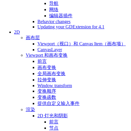
导航
网络
编辑器插件
Behavior changes
Updating your GDExtension for 4.1
2D
画布层
Viewport（视口）和 Canvas Item（画布项）
CanvasLayer
Viewport 和画布变换
前言
画布变换
全局画布变换
拉伸变换
Window transform
变换顺序
变换函数
提供自定义输入事件
渲染
2D 灯光和阴影
前言
节点