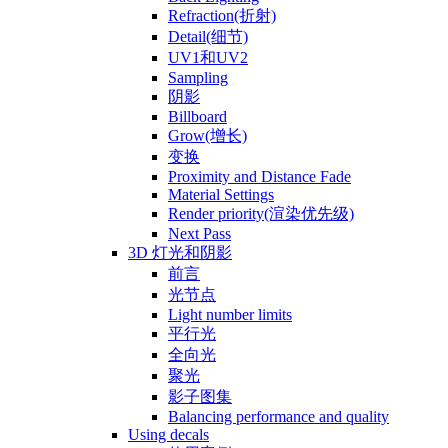
Refraction(折射)
Detail(细节)
UV1和UV2
Sampling
阴影
Billboard
Grow(增长)
变换
Proximity and Distance Fade
Material Settings
Render priority(渲染优先级)
Next Pass
3D 灯光和阴影
前言
光节点
Light number limits
平行光
全向光
聚光
影子图集
Balancing performance and quality
Using decals