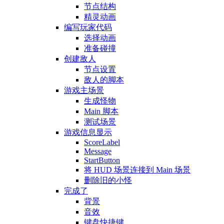
节点结构
精灵动画
编写玩家代码
选择动画
准备碰撞
创建敌人
节点设置
敌人的脚本
游戏主场景
生成怪物
Main 脚本
测试场景
游戏信息显示
ScoreLabel
Message
StartButton
将 HUD 场景连接到 Main 场景
删除旧的小怪
完成了
背景
音效
键盘快捷键