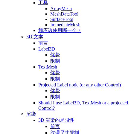
工具
ArrayMesh
MeshDataTool
SurfaceTool
ImmediateMesh
我应该使用哪一个？
3D 文本
前言
Label3D
优势
限制
TextMesh
优势
限制
Projected Label node (or any other Control)
优势
限制
Should I use Label3D, TextMesh or a projected
Control?
渲染
3D 渲染的局限性
前言
纹理尺寸限制