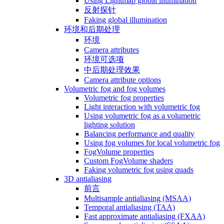
Using Lightmap global illumination
反射探针
Faking global illumination
环境和后期处理
环境
Camera attributes
环境可选项
中后期处理效果
Camera attribute options
Volumetric fog and fog volumes
Volumetric fog properties
Light interaction with volumetric fog
Using volumetric fog as a volumetric
lighting solution
Balancing performance and quality
Using fog volumes for local volumetric fog
FogVolume properties
Custom FogVolume shaders
Faking volumetric fog using quads
3D antialiasing
前言
Multisample antialiasing (MSAA)
Temporal antialiasing (TAA)
Fast approximate antialiasing (FXAA)