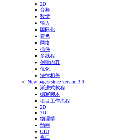
2D
音频
数学
输入
国际化
着色
网络
插件
多线程
创建内容
优化
法律相关
New pages since version 3.0
渐进式教程
编写脚本
项目工作流程
2D
3D
物理学
动画
GUI
视口