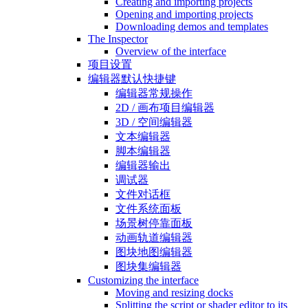
Creating and importing projects
Opening and importing projects
Downloading demos and templates
The Inspector
Overview of the interface
项目设置
编辑器默认快捷键
编辑器常规操作
2D / 画布项目编辑器
3D / 空间编辑器
文本编辑器
脚本编辑器
编辑器输出
调试器
文件对话框
文件系统面板
场景树停靠面板
动画轨道编辑器
图块地图编辑器
图块集编辑器
Customizing the interface
Moving and resizing docks
Splitting the script or shader editor to its