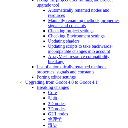
upgrade tool
Automatically renamed nodes and
resources
Manually renaming methods, properties,
signals and constants
Checking project settings
Checking Environment settings
Updating shaders
Updating scripts to take backwards-
incompatible changes into account
ArrayMesh resource compatibility
breakage
List of automatically renamed methods,
properties, signals and constants
Porting editor settings
Upgrading from Godot 4.0 to Godot 4.1
Breaking changes
Core
动画
2D nodes
3D nodes
GUI nodes
物理学
渲染