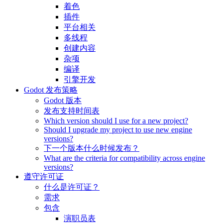
着色
插件
平台相关
多线程
创建内容
杂项
编译
引擎开发
Godot 发布策略
Godot 版本
发布支持时间表
Which version should I use for a new project?
Should I upgrade my project to use new engine
versions?
下一个版本什么时候发布？
What are the criteria for compatibility across engine
versions?
遵守许可证
什么是许可证？
需求
包含
演职员表