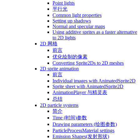
Point lights
平行光
Common light properties
Setting up shadows
Normal and specular maps
Using additive sprites as a faster alternative
to 2D lights
2D 网格
前言
优化绘制的像素
Converting Sprite2Ds to 2D meshes
2D sprite animation
前言
Individual images with AnimatedSprite2D
Sprite sheet with AnimatedSprite2D
AnimationPlayer 与精灵表
总结
2D particle systems
简介
Time (时间)参数
Drawing parameters (绘图参数)
ParticleProcessMaterial settings
Emission Shapes(发射形状)