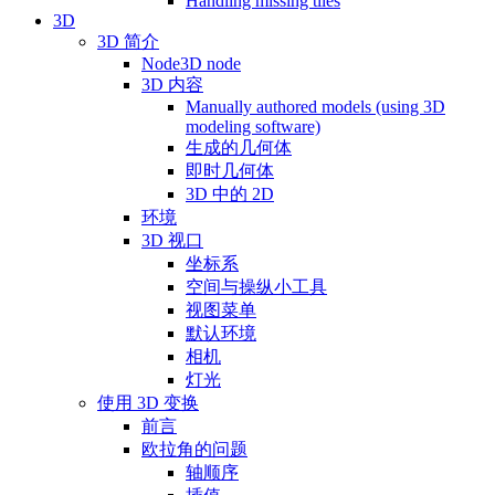
Handling missing tiles
3D
3D 简介
Node3D node
3D 内容
Manually authored models (using 3D
modeling software)
生成的几何体
即时几何体
3D 中的 2D
环境
3D 视口
坐标系
空间与操纵小工具
视图菜单
默认环境
相机
灯光
使用 3D 变换
前言
欧拉角的问题
轴顺序