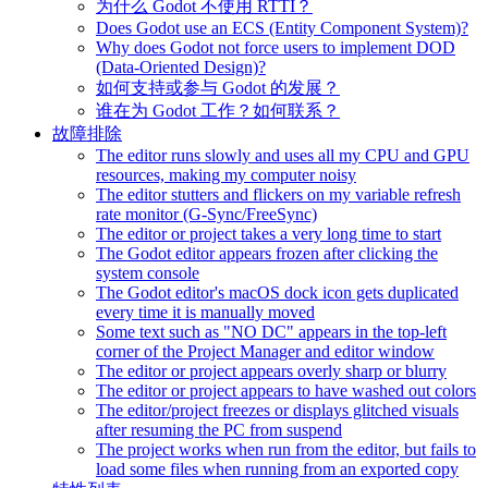
为什么 Godot 不使用 RTTI？
Does Godot use an ECS (Entity Component System)?
Why does Godot not force users to implement DOD
(Data-Oriented Design)?
如何支持或参与 Godot 的发展？
谁在为 Godot 工作？如何联系？
故障排除
The editor runs slowly and uses all my CPU and GPU
resources, making my computer noisy
The editor stutters and flickers on my variable refresh
rate monitor (G-Sync/FreeSync)
The editor or project takes a very long time to start
The Godot editor appears frozen after clicking the
system console
The Godot editor's macOS dock icon gets duplicated
every time it is manually moved
Some text such as "NO DC" appears in the top-left
corner of the Project Manager and editor window
The editor or project appears overly sharp or blurry
The editor or project appears to have washed out colors
The editor/project freezes or displays glitched visuals
after resuming the PC from suspend
The project works when run from the editor, but fails to
load some files when running from an exported copy