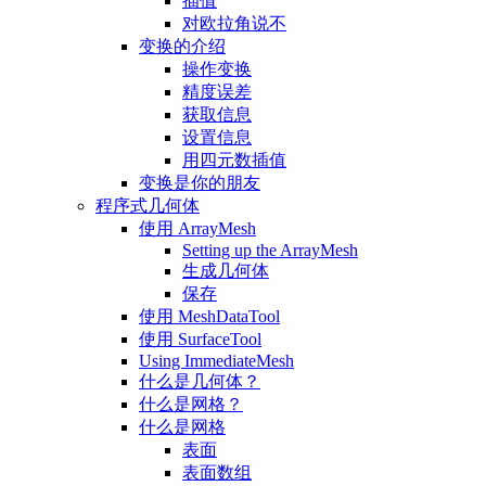
插值
对欧拉角说不
变换的介绍
操作变换
精度误差
获取信息
设置信息
用四元数插值
变换是你的朋友
程序式几何体
使用 ArrayMesh
Setting up the ArrayMesh
生成几何体
保存
使用 MeshDataTool
使用 SurfaceTool
Using ImmediateMesh
什么是几何体？
什么是网格？
什么是网格
表面
表面数组