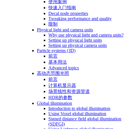
使用案例
快速入门指南
Decal node properties
Tweaking performance and quality
限制
Physical light and camera units
Why use physical light and camera units?
Setting up physical light units
Setting up physical camera units
Particle systems (3D)
前言
基本用法
Advanced topics
高动态范围光照
前言
计算机显示器
场景线性和资源管道
HDR的参数
Global illumination
Introduction to global illumination
Using Voxel global illumination
Signed distance field global illumination
(SDFGI)