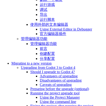
运行游戏
调试
导出
运行脚本
使用外部的文本编辑器
Using External Editor in Debugger
官方编辑器插件
管理编辑器功能
管理编辑器功能
前言
创建配置
分享配置
Migrating to a new version
Upgrading from Godot 3 to Godot 4
Should I upgrade to Godot 4?
Advantages of upgrading
Disadvantages of upgrading
Caveats of upgrading
Preparing before the upgrade (optional)
Running the project upgrade tool
Using the Project Manager
Using the command line
Fixing the project after running the project