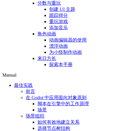
分数与重玩
创建 UI 主题
跟踪得分
重玩游戏
添加音乐
角色动画
动画编辑器的使用
漂浮动画
为小怪制作动画
来日方长
探索本手册
Manual
最佳实践
前言
在 Godot 中应用面向对象原则
脚本在引擎中的工作原理
场景
场景组织
如何有效地建立关系
选择节点树结构