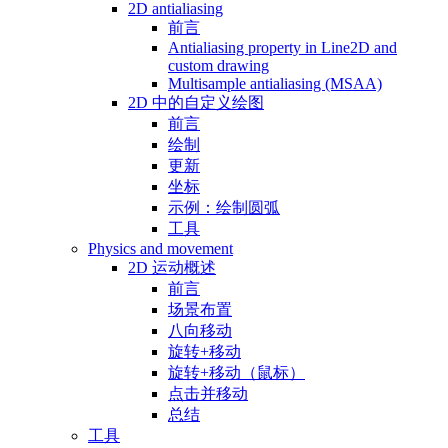
2D antialiasing
前言
Antialiasing property in Line2D and
custom drawing
Multisample antialiasing (MSAA)
2D 中的自定义绘图
前言
绘制
更新
坐标
示例：绘制圆弧
工具
Physics and movement
2D 运动概述
前言
场景布置
八向移动
旋转+移动
旋转+移动（鼠标）
点击并移动
总结
工具