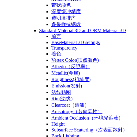
带状颜色
深度缓冲精度
透明度排序
多采样抗锯齿
Standard Material 3D and ORM Material 3D
前言
BaseMaterial 3D settings
Transparency
着色
Vertex Color(顶点颜色)
Albedo（反照率）
Metallic(金属)
Roughness(粗糙度)
Emission(发射)
法线贴图
Rim(边缘)
Clearcoat（清漆）
Anisotropy（各向异性）
Ambient Occlusion（环境光遮蔽）
Height
Subsurface Scattering（次表面散射）
Back Lighting