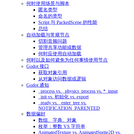
何时使用场景与脚本
匿名类型
命名的类型
Script 与 PackedScene 的性能
总结
自动加载与常规节点
切割音频问题
管理共享功能或数据
何时应使用自动加载
何时以及如何避免为任何事情使用节点
Godot 接口
获取对象引用
从对象访问数据或逻辑
Godot 通知
_process vs. _physics_process vs. *_input
_init vs. 初始化 vs. export
_ready vs. _enter_tree vs.
NOTIFICATION_PARENTED
数据偏好
数组、字典、对象
枚举：整数 VS 字符串
AnimatedTexture vs. AnimatedSprite2D vs.