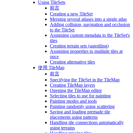
Using TileSets
前言
Creating a new TileSet
Merging several atlases into a single atlas
Adding collision, navigation and occlusion
to the TileSet
Assigning custom metadata to the TileSet's
tiles
Creating terrain sets (autotiling)
Assigning properties to multiple tiles at
once
Creating alternative tiles
使用 TileMap
前言
Specifying the TileSet in the TileMap
Creating TileMap layers
Opening the TileMap editor
Selecting tiles to use for painting
Painting modes and tools
Painting randomly using scattering
Saving and loading premade tile
placements using patterns
Handling tile connections automatically
using terrains