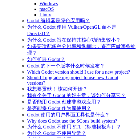
Windows
macOS
Linux
Godot 编辑器是绿色应用吗？
为什么 Godot 使用 Vulkan/OpenGL 而不是
Direct3D？
为什么 Godot 旨在保持其核心功能集较小？
如果要适配多种分辨率和纵横比，资产应做哪些处
理？
如何扩展 Godot？
Godot 的下一个版本什么时候发布？
Which Godot version should I use for a new project?
Should I upgrade my project to use new Godot
versions?
我想要贡献！ 该如何开始？
我有个关于 Godot 的好主意，该如何分享它？
是否能用 Godot 创建非游戏应用？
是否能将 Godot 作为库使用？
Godot 使用的用户界面工具包是什么？
Why does Godot use the SCons build system?
为什么 Godot 不使用 STL（标准模板库）？
为什么 Godot 不使用异常？