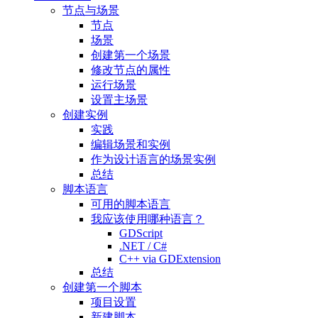
节点与场景
节点
场景
创建第一个场景
修改节点的属性
运行场景
设置主场景
创建实例
实践
编辑场景和实例
作为设计语言的场景实例
总结
脚本语言
可用的脚本语言
我应该使用哪种语言？
GDScript
.NET / C#
C++ via GDExtension
总结
创建第一个脚本
项目设置
新建脚本