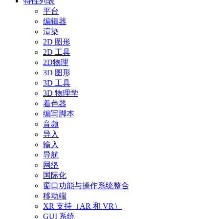
特性列表
平台
编辑器
渲染
2D 图形
2D 工具
2D物理
3D 图形
3D 工具
3D 物理学
着色器
编写脚本
音频
导入
输入
导航
网络
国际化
窗口功能与操作系统整合
移动端
XR 支持（AR 和 VR）
GUI 系统