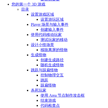
您的第一个 3D 游戏
目录
设置游戏区域
设置游玩区域
Player 场景与输入事件
创建输入事件
使用代码移动玩家
测试玩家的移动
设计小怪场景
移除离屏的怪物
生成怪物
创建生成路径
随机生成怪物
跳跃与踩扁怪物
控制物理交互
跳跃
踩扁怪物
杀死玩家
使用 Area 节点制作攻击框
结束游戏
代码检查点