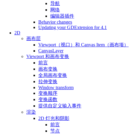
导航
网络
编辑器插件
Behavior changes
Updating your GDExtension for 4.1
2D
画布层
Viewport（视口）和 Canvas Item（画布项）
CanvasLayer
Viewport 和画布变换
前言
画布变换
全局画布变换
拉伸变换
Window transform
变换顺序
变换函数
提供自定义输入事件
渲染
2D 灯光和阴影
前言
节点