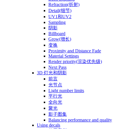
Refraction(折射)
Detail(细节)
UV1和UV2
Sampling
阴影
Billboard
Grow(增长)
变换
Proximity and Distance Fade
Material Settings
Render priority(渲染优先级)
Next Pass
3D 灯光和阴影
前言
光节点
Light number limits
平行光
全向光
聚光
影子图集
Balancing performance and quality
Using decals