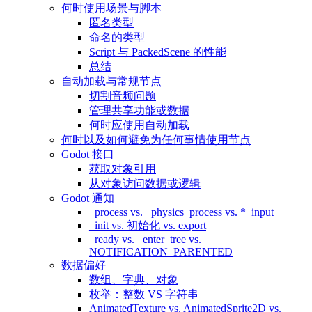
何时使用场景与脚本
匿名类型
命名的类型
Script 与 PackedScene 的性能
总结
自动加载与常规节点
切割音频问题
管理共享功能或数据
何时应使用自动加载
何时以及如何避免为任何事情使用节点
Godot 接口
获取对象引用
从对象访问数据或逻辑
Godot 通知
_process vs. _physics_process vs. *_input
_init vs. 初始化 vs. export
_ready vs. _enter_tree vs.
NOTIFICATION_PARENTED
数据偏好
数组、字典、对象
枚举：整数 VS 字符串
AnimatedTexture vs. AnimatedSprite2D vs.