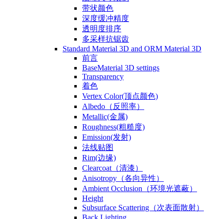
带状颜色
深度缓冲精度
透明度排序
多采样抗锯齿
Standard Material 3D and ORM Material 3D
前言
BaseMaterial 3D settings
Transparency
着色
Vertex Color(顶点颜色)
Albedo（反照率）
Metallic(金属)
Roughness(粗糙度)
Emission(发射)
法线贴图
Rim(边缘)
Clearcoat（清漆）
Anisotropy（各向异性）
Ambient Occlusion（环境光遮蔽）
Height
Subsurface Scattering（次表面散射）
Back Lighting