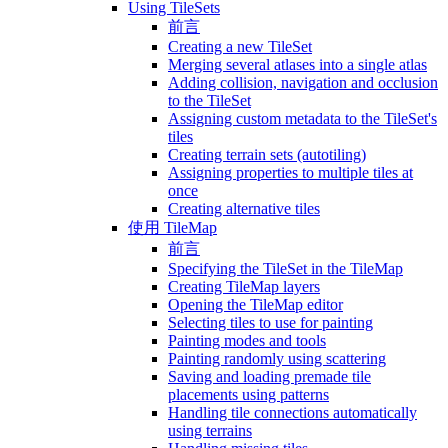
Using TileSets
前言
Creating a new TileSet
Merging several atlases into a single atlas
Adding collision, navigation and occlusion
to the TileSet
Assigning custom metadata to the TileSet's
tiles
Creating terrain sets (autotiling)
Assigning properties to multiple tiles at
once
Creating alternative tiles
使用 TileMap
前言
Specifying the TileSet in the TileMap
Creating TileMap layers
Opening the TileMap editor
Selecting tiles to use for painting
Painting modes and tools
Painting randomly using scattering
Saving and loading premade tile
placements using patterns
Handling tile connections automatically
using terrains