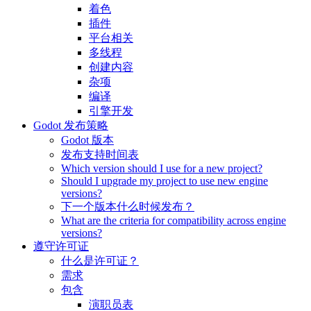
着色
插件
平台相关
多线程
创建内容
杂项
编译
引擎开发
Godot 发布策略
Godot 版本
发布支持时间表
Which version should I use for a new project?
Should I upgrade my project to use new engine
versions?
下一个版本什么时候发布？
What are the criteria for compatibility across engine
versions?
遵守许可证
什么是许可证？
需求
包含
演职员表