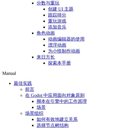
分数与重玩
创建 UI 主题
跟踪得分
重玩游戏
添加音乐
角色动画
动画编辑器的使用
漂浮动画
为小怪制作动画
来日方长
探索本手册
Manual
最佳实践
前言
在 Godot 中应用面向对象原则
脚本在引擎中的工作原理
场景
场景组织
如何有效地建立关系
选择节点树结构