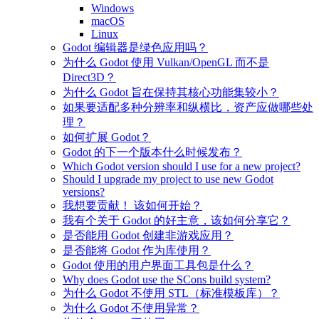
Windows
macOS
Linux
Godot 编辑器是绿色应用吗？
为什么 Godot 使用 Vulkan/OpenGL 而不是
Direct3D？
为什么 Godot 旨在保持其核心功能集较小？
如果要适配多种分辨率和纵横比，资产应做哪些处
理？
如何扩展 Godot？
Godot 的下一个版本什么时候发布？
Which Godot version should I use for a new project?
Should I upgrade my project to use new Godot
versions?
我想要贡献！ 该如何开始？
我有个关于 Godot 的好主意，该如何分享它？
是否能用 Godot 创建非游戏应用？
是否能将 Godot 作为库使用？
Godot 使用的用户界面工具包是什么？
Why does Godot use the SCons build system?
为什么 Godot 不使用 STL（标准模板库）？
为什么 Godot 不使用异常？