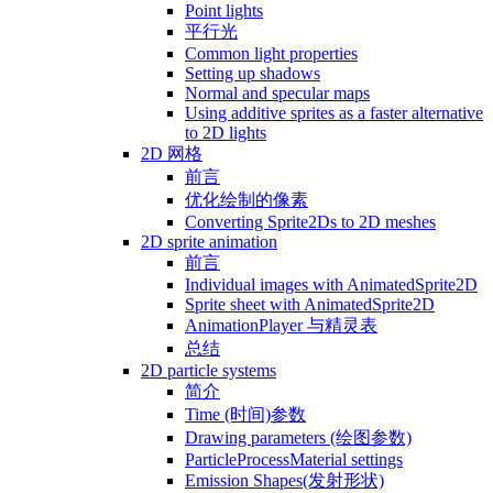
Point lights
平行光
Common light properties
Setting up shadows
Normal and specular maps
Using additive sprites as a faster alternative
to 2D lights
2D 网格
前言
优化绘制的像素
Converting Sprite2Ds to 2D meshes
2D sprite animation
前言
Individual images with AnimatedSprite2D
Sprite sheet with AnimatedSprite2D
AnimationPlayer 与精灵表
总结
2D particle systems
简介
Time (时间)参数
Drawing parameters (绘图参数)
ParticleProcessMaterial settings
Emission Shapes(发射形状)