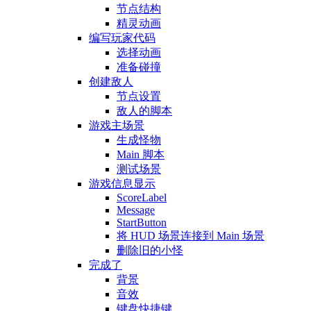
节点结构
精灵动画
编写玩家代码
选择动画
准备碰撞
创建敌人
节点设置
敌人的脚本
游戏主场景
生成怪物
Main 脚本
测试场景
游戏信息显示
ScoreLabel
Message
StartButton
将 HUD 场景连接到 Main 场景
删除旧的小怪
完成了
背景
音效
键盘快捷键