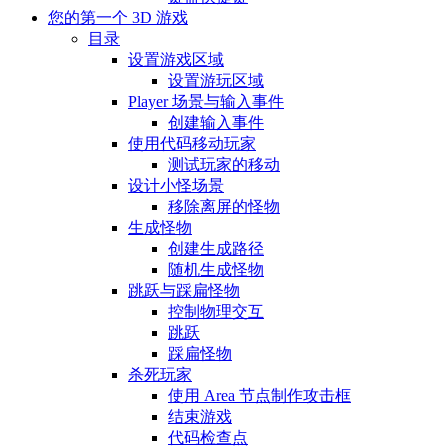
您的第一个 3D 游戏
目录
设置游戏区域
设置游玩区域
Player 场景与输入事件
创建输入事件
使用代码移动玩家
测试玩家的移动
设计小怪场景
移除离屏的怪物
生成怪物
创建生成路径
随机生成怪物
跳跃与踩扁怪物
控制物理交互
跳跃
踩扁怪物
杀死玩家
使用 Area 节点制作攻击框
结束游戏
代码检查点