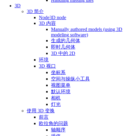
Handling missing tiles
3D
3D 简介
Node3D node
3D 内容
Manually authored models (using 3D
modeling software)
生成的几何体
即时几何体
3D 中的 2D
环境
3D 视口
坐标系
空间与操纵小工具
视图菜单
默认环境
相机
灯光
使用 3D 变换
前言
欧拉角的问题
轴顺序