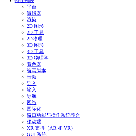
特性列表
平台
编辑器
渲染
2D 图形
2D 工具
2D物理
3D 图形
3D 工具
3D 物理学
着色器
编写脚本
音频
导入
输入
导航
网络
国际化
窗口功能与操作系统整合
移动端
XR 支持（AR 和 VR）
GUI 系统