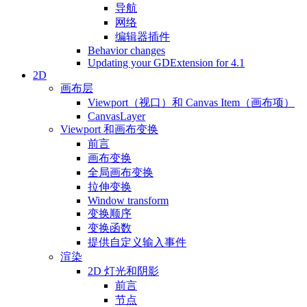
导航
网络
编辑器插件
Behavior changes
Updating your GDExtension for 4.1
2D
画布层
Viewport（视口）和 Canvas Item（画布项）
CanvasLayer
Viewport 和画布变换
前言
画布变换
全局画布变换
拉伸变换
Window transform
变换顺序
变换函数
提供自定义输入事件
渲染
2D 灯光和阴影
前言
节点