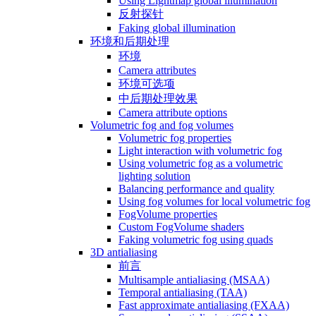
Using Lightmap global illumination
反射探针
Faking global illumination
环境和后期处理
环境
Camera attributes
环境可选项
中后期处理效果
Camera attribute options
Volumetric fog and fog volumes
Volumetric fog properties
Light interaction with volumetric fog
Using volumetric fog as a volumetric
lighting solution
Balancing performance and quality
Using fog volumes for local volumetric fog
FogVolume properties
Custom FogVolume shaders
Faking volumetric fog using quads
3D antialiasing
前言
Multisample antialiasing (MSAA)
Temporal antialiasing (TAA)
Fast approximate antialiasing (FXAA)