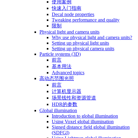
使用案例
快速入门指南
Decal node properties
Tweaking performance and quality
限制
Physical light and camera units
Why use physical light and camera units?
Setting up physical light units
Setting up physical camera units
Particle systems (3D)
前言
基本用法
Advanced topics
高动态范围光照
前言
计算机显示器
场景线性和资源管道
HDR的参数
Global illumination
Introduction to global illumination
Using Voxel global illumination
Signed distance field global illumination
(SDFGI)