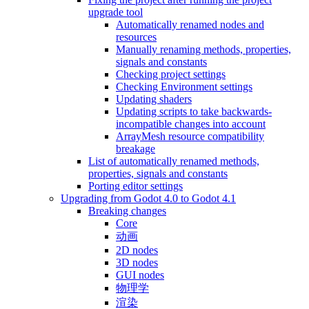
upgrade tool
Automatically renamed nodes and
resources
Manually renaming methods, properties,
signals and constants
Checking project settings
Checking Environment settings
Updating shaders
Updating scripts to take backwards-
incompatible changes into account
ArrayMesh resource compatibility
breakage
List of automatically renamed methods,
properties, signals and constants
Porting editor settings
Upgrading from Godot 4.0 to Godot 4.1
Breaking changes
Core
动画
2D nodes
3D nodes
GUI nodes
物理学
渲染