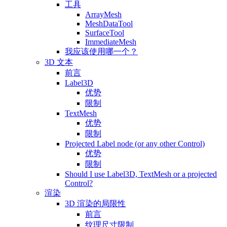
工具
ArrayMesh
MeshDataTool
SurfaceTool
ImmediateMesh
我应该使用哪一个？
3D 文本
前言
Label3D
优势
限制
TextMesh
优势
限制
Projected Label node (or any other Control)
优势
限制
Should I use Label3D, TextMesh or a projected
Control?
渲染
3D 渲染的局限性
前言
纹理尺寸限制