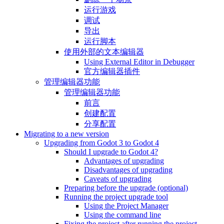
运行游戏
调试
导出
运行脚本
使用外部的文本编辑器
Using External Editor in Debugger
官方编辑器插件
管理编辑器功能
管理编辑器功能
前言
创建配置
分享配置
Migrating to a new version
Upgrading from Godot 3 to Godot 4
Should I upgrade to Godot 4?
Advantages of upgrading
Disadvantages of upgrading
Caveats of upgrading
Preparing before the upgrade (optional)
Running the project upgrade tool
Using the Project Manager
Using the command line
Fixing the project after running the project