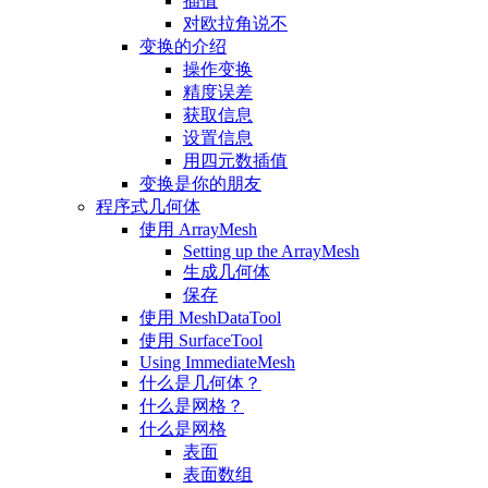
插值
对欧拉角说不
变换的介绍
操作变换
精度误差
获取信息
设置信息
用四元数插值
变换是你的朋友
程序式几何体
使用 ArrayMesh
Setting up the ArrayMesh
生成几何体
保存
使用 MeshDataTool
使用 SurfaceTool
Using ImmediateMesh
什么是几何体？
什么是网格？
什么是网格
表面
表面数组