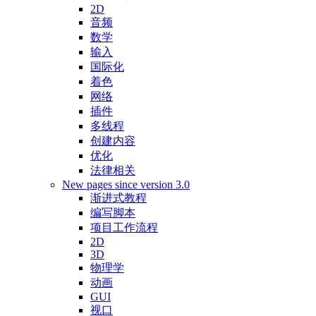
2D
音频
数学
输入
国际化
着色
网络
插件
多线程
创建内容
优化
法律相关
New pages since version 3.0
渐进式教程
编写脚本
项目工作流程
2D
3D
物理学
动画
GUI
视口