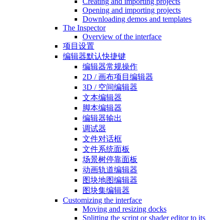
Creating and importing projects
Opening and importing projects
Downloading demos and templates
The Inspector
Overview of the interface
项目设置
编辑器默认快捷键
编辑器常规操作
2D / 画布项目编辑器
3D / 空间编辑器
文本编辑器
脚本编辑器
编辑器输出
调试器
文件对话框
文件系统面板
场景树停靠面板
动画轨道编辑器
图块地图编辑器
图块集编辑器
Customizing the interface
Moving and resizing docks
Splitting the script or shader editor to its