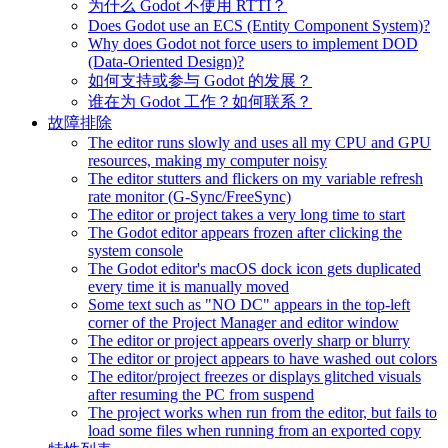
为什么 Godot 不使用 RTTI？
Does Godot use an ECS (Entity Component System)?
Why does Godot not force users to implement DOD
(Data-Oriented Design)?
如何支持或参与 Godot 的发展？
谁在为 Godot 工作？如何联系？
故障排除
The editor runs slowly and uses all my CPU and GPU
resources, making my computer noisy
The editor stutters and flickers on my variable refresh
rate monitor (G-Sync/FreeSync)
The editor or project takes a very long time to start
The Godot editor appears frozen after clicking the
system console
The Godot editor's macOS dock icon gets duplicated
every time it is manually moved
Some text such as "NO DC" appears in the top-left
corner of the Project Manager and editor window
The editor or project appears overly sharp or blurry
The editor or project appears to have washed out colors
The editor/project freezes or displays glitched visuals
after resuming the PC from suspend
The project works when run from the editor, but fails to
load some files when running from an exported copy