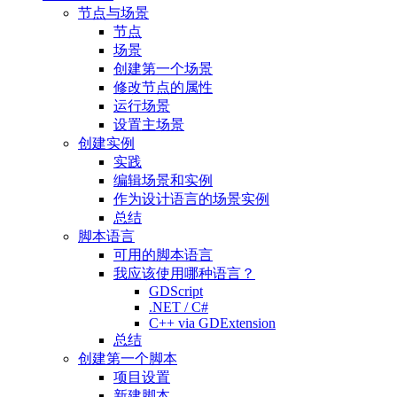
节点与场景
节点
场景
创建第一个场景
修改节点的属性
运行场景
设置主场景
创建实例
实践
编辑场景和实例
作为设计语言的场景实例
总结
脚本语言
可用的脚本语言
我应该使用哪种语言？
GDScript
.NET / C#
C++ via GDExtension
总结
创建第一个脚本
项目设置
新建脚本