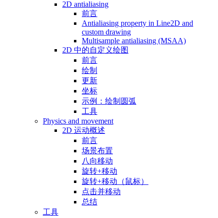
2D antialiasing
前言
Antialiasing property in Line2D and
custom drawing
Multisample antialiasing (MSAA)
2D 中的自定义绘图
前言
绘制
更新
坐标
示例：绘制圆弧
工具
Physics and movement
2D 运动概述
前言
场景布置
八向移动
旋转+移动
旋转+移动（鼠标）
点击并移动
总结
工具