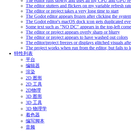
The editor runs slowly and uses all my CPU and GPU r
The editor stutters and flickers on my variable refresh r
The editor or project takes a very long time to start
The Godot editor appears frozen after clicking the syste
The Godot editor's macOS dock icon gets duplicated eve
Some text such as "NO DC" appears in the top-left corn
The editor or project appears overly sharp or blurry
The editor or project appears to have washed out colors
The editor/project freezes or displays glitched visuals a
The project works when run from the editor, but fails to
特性列表
平台
编辑器
渲染
2D 图形
2D 工具
2D物理
3D 图形
3D 工具
3D 物理学
着色器
编写脚本
音频