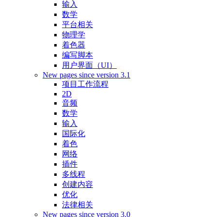
输入
数学
平台相关
物理学
着色器
编写脚本
用户界面（UI）
New pages since version 3.1
项目工作流程
2D
音频
数学
输入
国际化
着色
网络
插件
多线程
创建内容
优化
法律相关
New pages since version 3.0