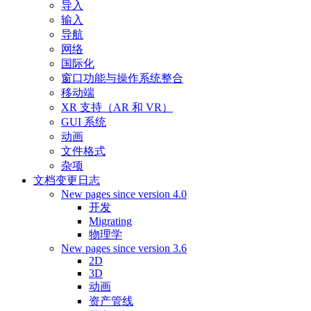
导入
输入
导航
网络
国际化
窗口功能与操作系统整合
移动端
XR 支持（AR 和 VR）
GUI 系统
动画
文件格式
杂项
文档变更日志
New pages since version 4.0
开发
Migrating
物理学
New pages since version 3.6
2D
3D
动画
资产管线