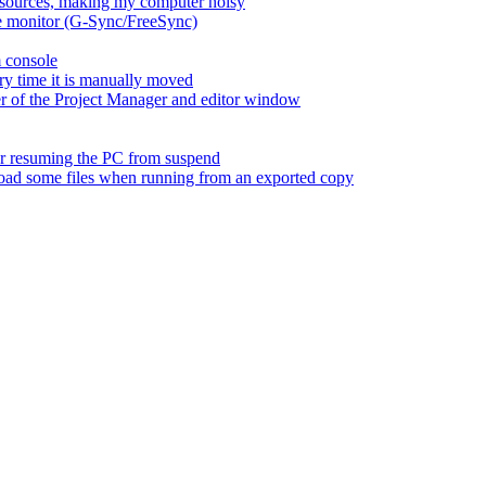
esources, making my computer noisy
ate monitor (G-Sync/FreeSync)
m console
ry time it is manually moved
er of the Project Manager and editor window
fter resuming the PC from suspend
 load some files when running from an exported copy