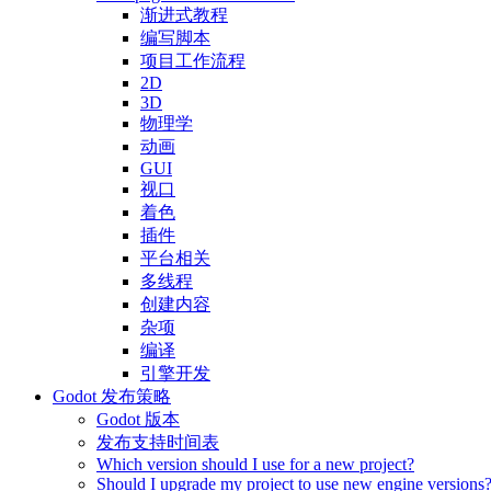
渐进式教程
编写脚本
项目工作流程
2D
3D
物理学
动画
GUI
视口
着色
插件
平台相关
多线程
创建内容
杂项
编译
引擎开发
Godot 发布策略
Godot 版本
发布支持时间表
Which version should I use for a new project?
Should I upgrade my project to use new engine versions