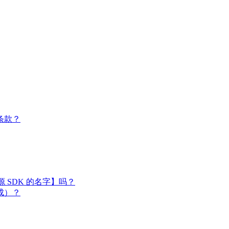
条款？
闭源 SDK 的名字】吗？
成）？