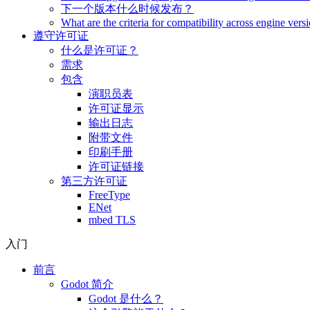
下一个版本什么时候发布？
What are the criteria for compatibility across engine vers
遵守许可证
什么是许可证？
需求
包含
演职员表
许可证显示
输出日志
附带文件
印刷手册
许可证链接
第三方许可证
FreeType
ENet
mbed TLS
入门
前言
Godot 简介
Godot 是什么？