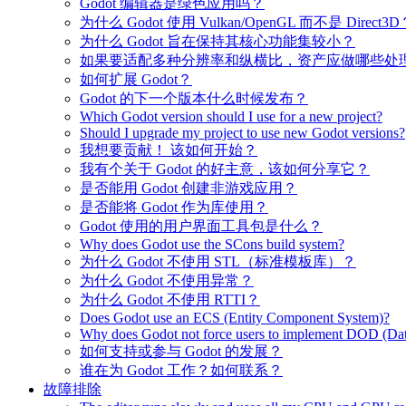
Godot 编辑器是绿色应用吗？
为什么 Godot 使用 Vulkan/OpenGL 而不是 Direct3D
为什么 Godot 旨在保持其核心功能集较小？
如果要适配多种分辨率和纵横比，资产应做哪些处
如何扩展 Godot？
Godot 的下一个版本什么时候发布？
Which Godot version should I use for a new project?
Should I upgrade my project to use new Godot versions?
我想要贡献！ 该如何开始？
我有个关于 Godot 的好主意，该如何分享它？
是否能用 Godot 创建非游戏应用？
是否能将 Godot 作为库使用？
Godot 使用的用户界面工具包是什么？
Why does Godot use the SCons build system?
为什么 Godot 不使用 STL（标准模板库）？
为什么 Godot 不使用异常？
为什么 Godot 不使用 RTTI？
Does Godot use an ECS (Entity Component System)?
Why does Godot not force users to implement DOD (Dat
如何支持或参与 Godot 的发展？
谁在为 Godot 工作？如何联系？
故障排除