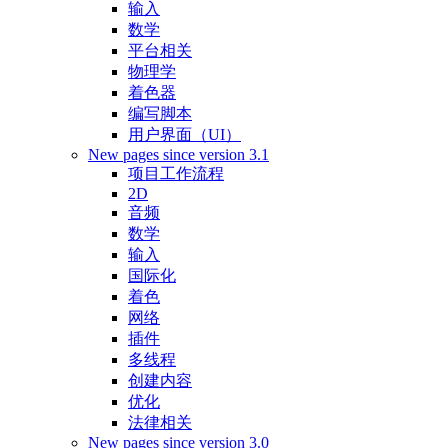
输入
数学
平台相关
物理学
着色器
编写脚本
用户界面（UI）
New pages since version 3.1
项目工作流程
2D
音频
数学
输入
国际化
着色
网络
插件
多线程
创建内容
优化
法律相关
New pages since version 3.0