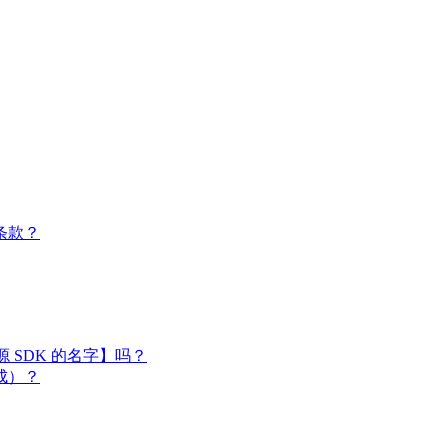
条款？
闭源 SDK 的名字】吗？
成）？