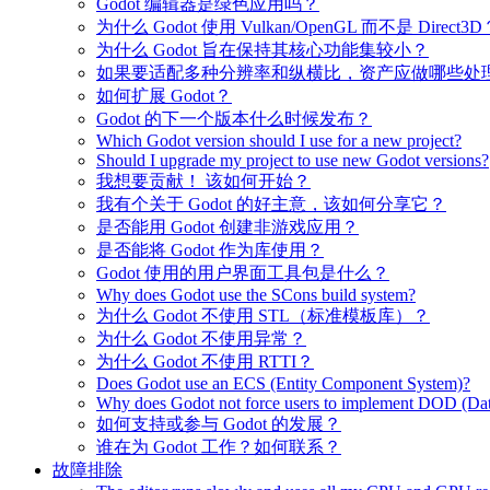
Godot 编辑器是绿色应用吗？
为什么 Godot 使用 Vulkan/OpenGL 而不是 Direct3D
为什么 Godot 旨在保持其核心功能集较小？
如果要适配多种分辨率和纵横比，资产应做哪些处
如何扩展 Godot？
Godot 的下一个版本什么时候发布？
Which Godot version should I use for a new project?
Should I upgrade my project to use new Godot versions?
我想要贡献！ 该如何开始？
我有个关于 Godot 的好主意，该如何分享它？
是否能用 Godot 创建非游戏应用？
是否能将 Godot 作为库使用？
Godot 使用的用户界面工具包是什么？
Why does Godot use the SCons build system?
为什么 Godot 不使用 STL（标准模板库）？
为什么 Godot 不使用异常？
为什么 Godot 不使用 RTTI？
Does Godot use an ECS (Entity Component System)?
Why does Godot not force users to implement DOD (Dat
如何支持或参与 Godot 的发展？
谁在为 Godot 工作？如何联系？
故障排除