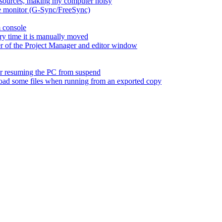
esources, making my computer noisy
ate monitor (G-Sync/FreeSync)
m console
ry time it is manually moved
er of the Project Manager and editor window
fter resuming the PC from suspend
 load some files when running from an exported copy