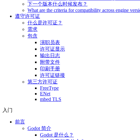
下一个版本什么时候发布？
What are the criteria for compatibility across engine vers
遵守许可证
什么是许可证？
需求
包含
演职员表
许可证显示
输出日志
附带文件
印刷手册
许可证链接
第三方许可证
FreeType
ENet
mbed TLS
入门
前言
Godot 简介
Godot 是什么？