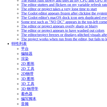
The editor runs slowly and uses all my CPU and GPU r
The editor stutters and flickers on my variable refresh r
The editor or project takes a very long time to start
The Godot editor appears frozen after clicking the syste
The Godot editor's macOS dock icon gets duplicated eve
Some text such as "NO DC" appears in the top-left corn
The editor or project appears overly sharp or blurry
The editor or project appears to have washed out colors
The editor/project freezes or displays glitched visuals a
The project works when run from the editor, but fails to
特性列表
平台
编辑器
渲染
2D 图形
2D 工具
2D物理
3D 图形
3D 工具
3D 物理学
着色器
编写脚本
音频