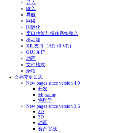
导入
输入
导航
网络
国际化
窗口功能与操作系统整合
移动端
XR 支持（AR 和 VR）
GUI 系统
动画
文件格式
杂项
文档变更日志
New pages since version 4.0
开发
Migrating
物理学
New pages since version 3.6
2D
3D
动画
资产管线