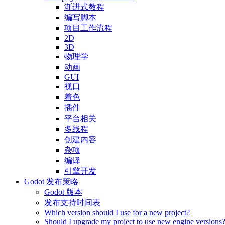
渐进式教程
编写脚本
项目工作流程
2D
3D
物理学
动画
GUI
视口
着色
插件
平台相关
多线程
创建内容
杂项
编译
引擎开发
Godot 发布策略
Godot 版本
发布支持时间表
Which version should I use for a new project?
Should I upgrade my project to use new engine versions