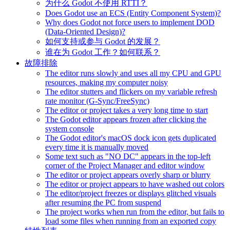
为什么 Godot 不使用 RTTI？
Does Godot use an ECS (Entity Component System)?
Why does Godot not force users to implement DOD
(Data-Oriented Design)?
如何支持或参与 Godot 的发展？
谁在为 Godot 工作？如何联系？
故障排除
The editor runs slowly and uses all my CPU and GPU
resources, making my computer noisy
The editor stutters and flickers on my variable refresh
rate monitor (G-Sync/FreeSync)
The editor or project takes a very long time to start
The Godot editor appears frozen after clicking the
system console
The Godot editor's macOS dock icon gets duplicated
every time it is manually moved
Some text such as "NO DC" appears in the top-left
corner of the Project Manager and editor window
The editor or project appears overly sharp or blurry
The editor or project appears to have washed out colors
The editor/project freezes or displays glitched visuals
after resuming the PC from suspend
The project works when run from the editor, but fails to
load some files when running from an exported copy