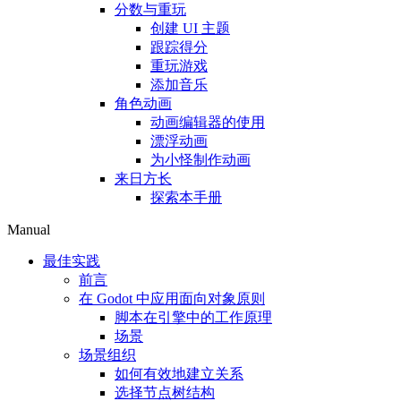
分数与重玩
创建 UI 主题
跟踪得分
重玩游戏
添加音乐
角色动画
动画编辑器的使用
漂浮动画
为小怪制作动画
来日方长
探索本手册
Manual
最佳实践
前言
在 Godot 中应用面向对象原则
脚本在引擎中的工作原理
场景
场景组织
如何有效地建立关系
选择节点树结构