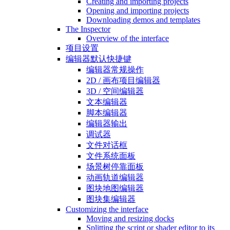
Creating and importing projects
Opening and importing projects
Downloading demos and templates
The Inspector
Overview of the interface
项目设置
编辑器默认快捷键
编辑器常规操作
2D / 画布项目编辑器
3D / 空间编辑器
文本编辑器
脚本编辑器
编辑器输出
调试器
文件对话框
文件系统面板
场景树停靠面板
动画轨道编辑器
图块地图编辑器
图块集编辑器
Customizing the interface
Moving and resizing docks
Splitting the script or shader editor to its