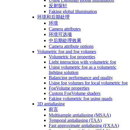
Using Lightmap global illumination
反射探针
Faking global illumination
环境和后期处理
环境
Camera attributes
环境可选项
中后期处理效果
Camera attribute options
Volumetric fog and fog volumes
Volumetric fog properties
Light interaction with volumetric fog
Using volumetric fog as a volumetric
lighting solution
Balancing performance and quality
Using fog volumes for local volumetric fog
FogVolume properties
Custom FogVolume shaders
Faking volumetric fog using quads
3D antialiasing
前言
Multisample antialiasing (MSAA)
Temporal antialiasing (TAA)
Fast approximate antialiasing (FXAA)