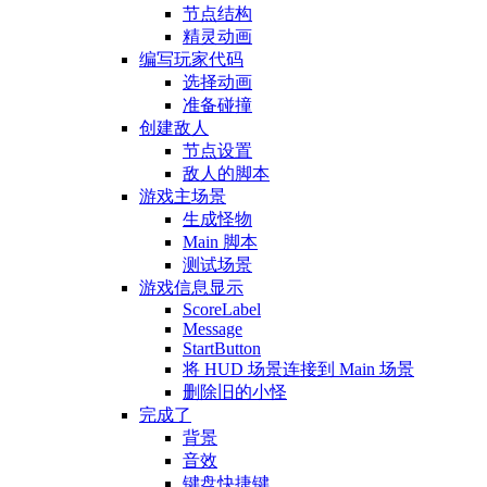
节点结构
精灵动画
编写玩家代码
选择动画
准备碰撞
创建敌人
节点设置
敌人的脚本
游戏主场景
生成怪物
Main 脚本
测试场景
游戏信息显示
ScoreLabel
Message
StartButton
将 HUD 场景连接到 Main 场景
删除旧的小怪
完成了
背景
音效
键盘快捷键