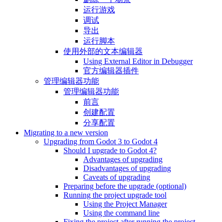
运行游戏
调试
导出
运行脚本
使用外部的文本编辑器
Using External Editor in Debugger
官方编辑器插件
管理编辑器功能
管理编辑器功能
前言
创建配置
分享配置
Migrating to a new version
Upgrading from Godot 3 to Godot 4
Should I upgrade to Godot 4?
Advantages of upgrading
Disadvantages of upgrading
Caveats of upgrading
Preparing before the upgrade (optional)
Running the project upgrade tool
Using the Project Manager
Using the command line
Fixing the project after running the project