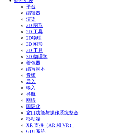
特性列表
平台
编辑器
渲染
2D 图形
2D 工具
2D物理
3D 图形
3D 工具
3D 物理学
着色器
编写脚本
音频
导入
输入
导航
网络
国际化
窗口功能与操作系统整合
移动端
XR 支持（AR 和 VR）
GUI 系统