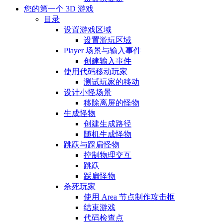
您的第一个 3D 游戏
目录
设置游戏区域
设置游玩区域
Player 场景与输入事件
创建输入事件
使用代码移动玩家
测试玩家的移动
设计小怪场景
移除离屏的怪物
生成怪物
创建生成路径
随机生成怪物
跳跃与踩扁怪物
控制物理交互
跳跃
踩扁怪物
杀死玩家
使用 Area 节点制作攻击框
结束游戏
代码检查点