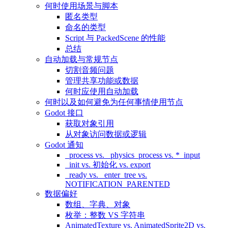
何时使用场景与脚本
匿名类型
命名的类型
Script 与 PackedScene 的性能
总结
自动加载与常规节点
切割音频问题
管理共享功能或数据
何时应使用自动加载
何时以及如何避免为任何事情使用节点
Godot 接口
获取对象引用
从对象访问数据或逻辑
Godot 通知
_process vs. _physics_process vs. *_input
_init vs. 初始化 vs. export
_ready vs. _enter_tree vs.
NOTIFICATION_PARENTED
数据偏好
数组、字典、对象
枚举：整数 VS 字符串
AnimatedTexture vs. AnimatedSprite2D vs.