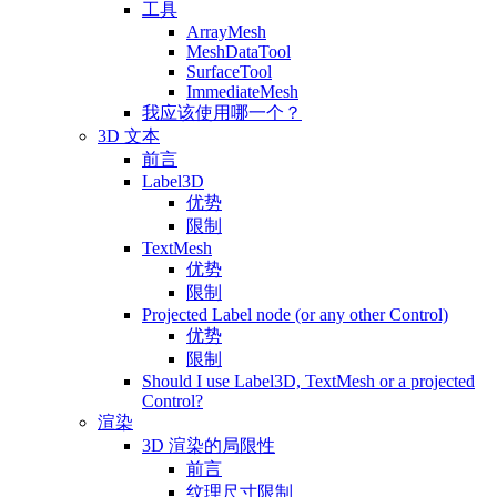
工具
ArrayMesh
MeshDataTool
SurfaceTool
ImmediateMesh
我应该使用哪一个？
3D 文本
前言
Label3D
优势
限制
TextMesh
优势
限制
Projected Label node (or any other Control)
优势
限制
Should I use Label3D, TextMesh or a projected
Control?
渲染
3D 渲染的局限性
前言
纹理尺寸限制