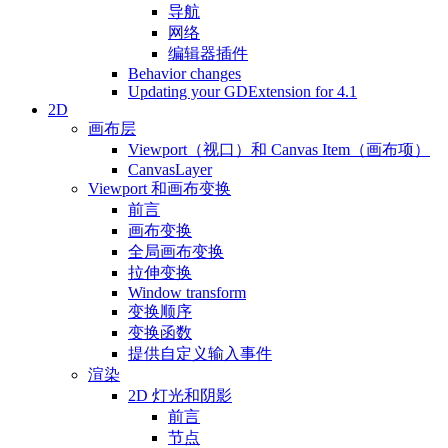
导航
网络
编辑器插件
Behavior changes
Updating your GDExtension for 4.1
2D
画布层
Viewport（视口）和 Canvas Item（画布项）
CanvasLayer
Viewport 和画布变换
前言
画布变换
全局画布变换
拉伸变换
Window transform
变换顺序
变换函数
提供自定义输入事件
渲染
2D 灯光和阴影
前言
节点