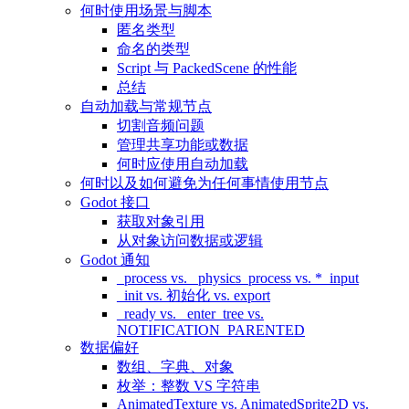
何时使用场景与脚本
匿名类型
命名的类型
Script 与 PackedScene 的性能
总结
自动加载与常规节点
切割音频问题
管理共享功能或数据
何时应使用自动加载
何时以及如何避免为任何事情使用节点
Godot 接口
获取对象引用
从对象访问数据或逻辑
Godot 通知
_process vs. _physics_process vs. *_input
_init vs. 初始化 vs. export
_ready vs. _enter_tree vs.
NOTIFICATION_PARENTED
数据偏好
数组、字典、对象
枚举：整数 VS 字符串
AnimatedTexture vs. AnimatedSprite2D vs.