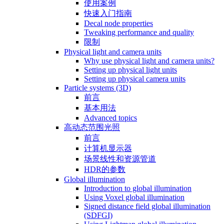
使用案例
快速入门指南
Decal node properties
Tweaking performance and quality
限制
Physical light and camera units
Why use physical light and camera units?
Setting up physical light units
Setting up physical camera units
Particle systems (3D)
前言
基本用法
Advanced topics
高动态范围光照
前言
计算机显示器
场景线性和资源管道
HDR的参数
Global illumination
Introduction to global illumination
Using Voxel global illumination
Signed distance field global illumination
(SDFGI)