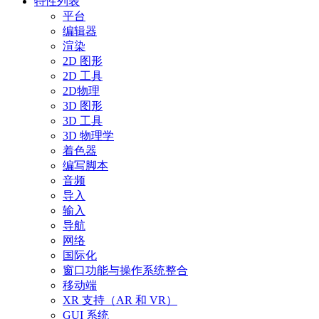
特性列表
平台
编辑器
渲染
2D 图形
2D 工具
2D物理
3D 图形
3D 工具
3D 物理学
着色器
编写脚本
音频
导入
输入
导航
网络
国际化
窗口功能与操作系统整合
移动端
XR 支持（AR 和 VR）
GUI 系统