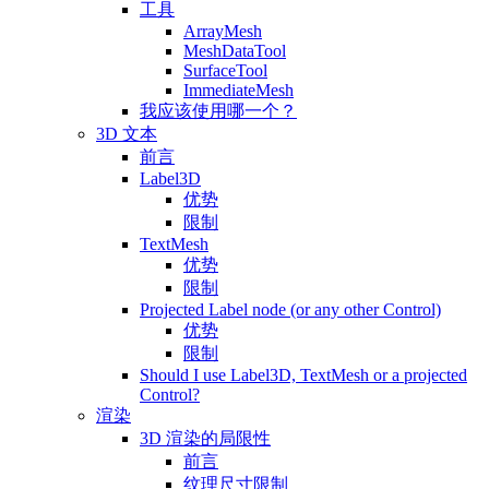
工具
ArrayMesh
MeshDataTool
SurfaceTool
ImmediateMesh
我应该使用哪一个？
3D 文本
前言
Label3D
优势
限制
TextMesh
优势
限制
Projected Label node (or any other Control)
优势
限制
Should I use Label3D, TextMesh or a projected
Control?
渲染
3D 渲染的局限性
前言
纹理尺寸限制