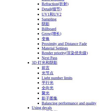
Refraction(折射)
Detail(细节)
UV1和UV2
Sampling
阴影
Billboard
Grow(增长)
变换
Proximity and Distance Fade
Material Settings
Render priority(渲染优先级)
Next Pass
3D 灯光和阴影
前言
光节点
Light number limits
平行光
全向光
聚光
影子图集
Balancing performance and quality
Using decals