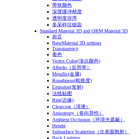
带状颜色
深度缓冲精度
透明度排序
多采样抗锯齿
Standard Material 3D and ORM Material 3D
前言
BaseMaterial 3D settings
Transparency
着色
Vertex Color(顶点颜色)
Albedo（反照率）
Metallic(金属)
Roughness(粗糙度)
Emission(发射)
法线贴图
Rim(边缘)
Clearcoat（清漆）
Anisotropy（各向异性）
Ambient Occlusion（环境光遮蔽）
Height
Subsurface Scattering（次表面散射）
Back Lighting