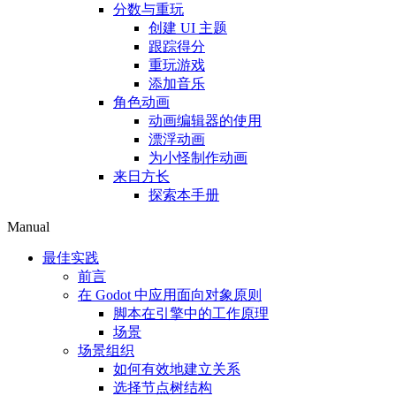
分数与重玩
创建 UI 主题
跟踪得分
重玩游戏
添加音乐
角色动画
动画编辑器的使用
漂浮动画
为小怪制作动画
来日方长
探索本手册
Manual
最佳实践
前言
在 Godot 中应用面向对象原则
脚本在引擎中的工作原理
场景
场景组织
如何有效地建立关系
选择节点树结构