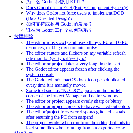
为什么 Godot 不使用 RTTI？
Does Godot use an ECS (Entity Component System)?
Why does Godot not force users to implement DOD
(Data-Oriented Design)?
如何支持或参与 Godot 的发展？
谁在为 Godot 工作？如何联系？
故障排除
The editor runs slowly and uses all my CPU and GPU
resources, making my computer noisy
The editor stutters and flickers on my variable refresh
rate monitor (G-Sync/FreeSync)
The editor or project takes a very long time to start
The Godot editor appears frozen after clicking the
system console
The Godot editor's macOS dock icon gets duplicated
every time it is manually moved
Some text such as "NO DC" appears in the top-left
corner of the Project Manager and editor window
The editor or project appears overly sharp or blurry
The editor or project appears to have washed out colors
The editor/project freezes or displays glitched visuals
after resuming the PC from suspend
The project works when run from the editor, but fails to
load some files when running from an exported copy