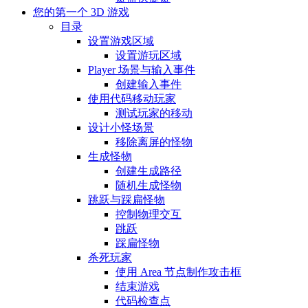
您的第一个 3D 游戏
目录
设置游戏区域
设置游玩区域
Player 场景与输入事件
创建输入事件
使用代码移动玩家
测试玩家的移动
设计小怪场景
移除离屏的怪物
生成怪物
创建生成路径
随机生成怪物
跳跃与踩扁怪物
控制物理交互
跳跃
踩扁怪物
杀死玩家
使用 Area 节点制作攻击框
结束游戏
代码检查点