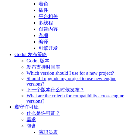
着色
插件
平台相关
多线程
创建内容
杂项
编译
引擎开发
Godot 发布策略
Godot 版本
发布支持时间表
Which version should I use for a new project?
Should I upgrade my project to use new engine
versions?
下一个版本什么时候发布？
What are the criteria for compatibility across engine
versions?
遵守许可证
什么是许可证？
需求
包含
演职员表