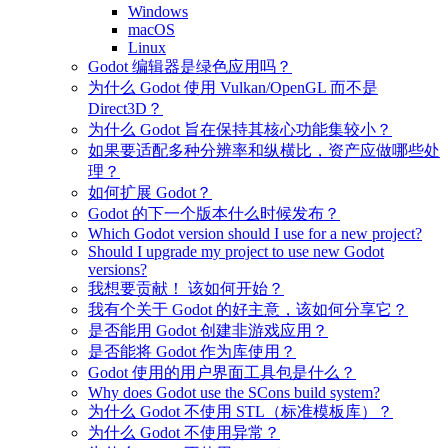
Windows
macOS
Linux
Godot 编辑器是绿色应用吗？
为什么 Godot 使用 Vulkan/OpenGL 而不是
Direct3D？
为什么 Godot 旨在保持其核心功能集较小？
如果要适配多种分辨率和纵横比，资产应做哪些处
理？
如何扩展 Godot？
Godot 的下一个版本什么时候发布？
Which Godot version should I use for a new project?
Should I upgrade my project to use new Godot
versions?
我想要贡献！ 该如何开始？
我有个关于 Godot 的好主意，该如何分享它？
是否能用 Godot 创建非游戏应用？
是否能将 Godot 作为库使用？
Godot 使用的用户界面工具包是什么？
Why does Godot use the SCons build system?
为什么 Godot 不使用 STL（标准模板库）？
为什么 Godot 不使用异常？