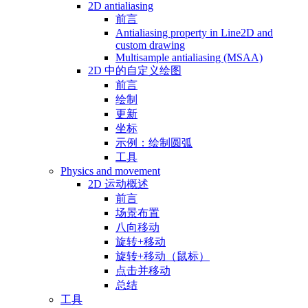
2D antialiasing
前言
Antialiasing property in Line2D and
custom drawing
Multisample antialiasing (MSAA)
2D 中的自定义绘图
前言
绘制
更新
坐标
示例：绘制圆弧
工具
Physics and movement
2D 运动概述
前言
场景布置
八向移动
旋转+移动
旋转+移动（鼠标）
点击并移动
总结
工具