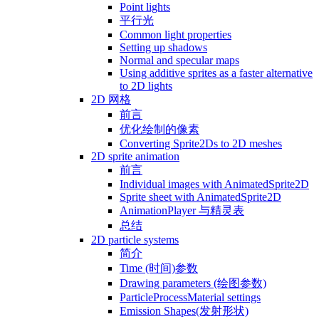
Point lights
平行光
Common light properties
Setting up shadows
Normal and specular maps
Using additive sprites as a faster alternative
to 2D lights
2D 网格
前言
优化绘制的像素
Converting Sprite2Ds to 2D meshes
2D sprite animation
前言
Individual images with AnimatedSprite2D
Sprite sheet with AnimatedSprite2D
AnimationPlayer 与精灵表
总结
2D particle systems
简介
Time (时间)参数
Drawing parameters (绘图参数)
ParticleProcessMaterial settings
Emission Shapes(发射形状)