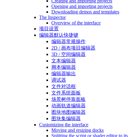
Creating and importing projects
Opening and importing projects
Downloading demos and templates
The Inspector
Overview of the interface
项目设置
编辑器默认快捷键
编辑器常规操作
2D / 画布项目编辑器
3D / 空间编辑器
文本编辑器
脚本编辑器
编辑器输出
调试器
文件对话框
文件系统面板
场景树停靠面板
动画轨道编辑器
图块地图编辑器
图块集编辑器
Customizing the interface
Moving and resizing docks
Splitting the script or shader editor to its