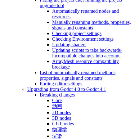
upgrade tool
Automatically renamed nodes and
resources
Manually renaming methods, properties,
signals and constants
Checking project settings
Checking Environment settings
Updating shaders
Updating scripts to take backwards-
incompatible changes into account
ArrayMesh resource compatibility
breakage
List of automatically renamed methods,
properties, signals and constants
Porting editor settings
Upgrading from Godot 4.0 to Godot 4.1
Breaking changes
Core
动画
2D nodes
3D nodes
GUI nodes
物理学
渲染