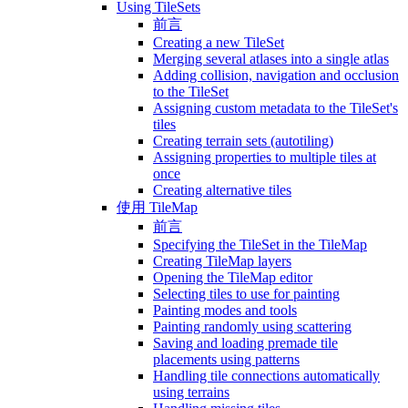
Using TileSets
前言
Creating a new TileSet
Merging several atlases into a single atlas
Adding collision, navigation and occlusion
to the TileSet
Assigning custom metadata to the TileSet's
tiles
Creating terrain sets (autotiling)
Assigning properties to multiple tiles at
once
Creating alternative tiles
使用 TileMap
前言
Specifying the TileSet in the TileMap
Creating TileMap layers
Opening the TileMap editor
Selecting tiles to use for painting
Painting modes and tools
Painting randomly using scattering
Saving and loading premade tile
placements using patterns
Handling tile connections automatically
using terrains