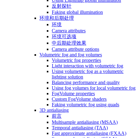
Using Lightmap global illumination
反射探针
Faking global illumination
环境和后期处理
环境
Camera attributes
环境可选项
中后期处理效果
Camera attribute options
Volumetric fog and fog volumes
Volumetric fog properties
Light interaction with volumetric fog
Using volumetric fog as a volumetric
lighting solution
Balancing performance and quality
Using fog volumes for local volumetric fog
FogVolume properties
Custom FogVolume shaders
Faking volumetric fog using quads
3D antialiasing
前言
Multisample antialiasing (MSAA)
Temporal antialiasing (TAA)
Fast approximate antialiasing (FXAA)