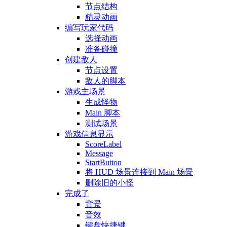
节点结构
精灵动画
编写玩家代码
选择动画
准备碰撞
创建敌人
节点设置
敌人的脚本
游戏主场景
生成怪物
Main 脚本
测试场景
游戏信息显示
ScoreLabel
Message
StartButton
将 HUD 场景连接到 Main 场景
删除旧的小怪
完成了
背景
音效
键盘快捷键