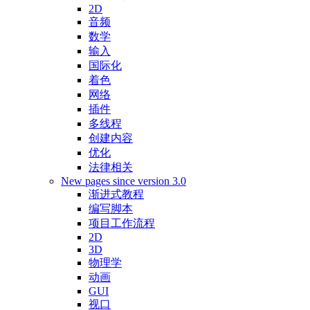
2D
音频
数学
输入
国际化
着色
网络
插件
多线程
创建内容
优化
法律相关
New pages since version 3.0
渐进式教程
编写脚本
项目工作流程
2D
3D
物理学
动画
GUI
视口