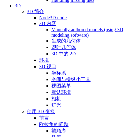
Handling missing tiles
3D
3D 简介
Node3D node
3D 内容
Manually authored models (using 3D
modeling software)
生成的几何体
即时几何体
3D 中的 2D
环境
3D 视口
坐标系
空间与操纵小工具
视图菜单
默认环境
相机
灯光
使用 3D 变换
前言
欧拉角的问题
轴顺序