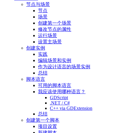
节点与场景
节点
场景
创建第一个场景
修改节点的属性
运行场景
设置主场景
创建实例
实践
编辑场景和实例
作为设计语言的场景实例
总结
脚本语言
可用的脚本语言
我应该使用哪种语言？
GDScript
.NET / C#
C++ via GDExtension
总结
创建第一个脚本
项目设置
新建脚本