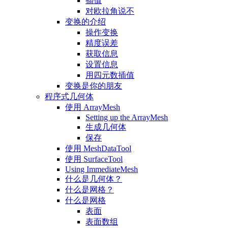
插值
对欧拉角说不
变换的介绍
操作变换
精度误差
获取信息
设置信息
用四元数插值
变换是你的朋友
程序式几何体
使用 ArrayMesh
Setting up the ArrayMesh
生成几何体
保存
使用 MeshDataTool
使用 SurfaceTool
Using ImmediateMesh
什么是几何体？
什么是网格？
什么是网格
表面
表面数组