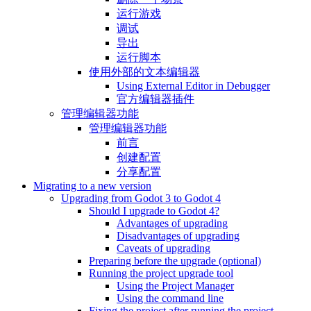
运行游戏
调试
导出
运行脚本
使用外部的文本编辑器
Using External Editor in Debugger
官方编辑器插件
管理编辑器功能
管理编辑器功能
前言
创建配置
分享配置
Migrating to a new version
Upgrading from Godot 3 to Godot 4
Should I upgrade to Godot 4?
Advantages of upgrading
Disadvantages of upgrading
Caveats of upgrading
Preparing before the upgrade (optional)
Running the project upgrade tool
Using the Project Manager
Using the command line
Fixing the project after running the project