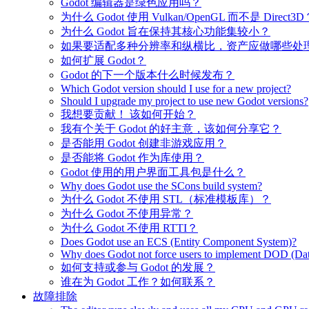
Godot 编辑器是绿色应用吗？
为什么 Godot 使用 Vulkan/OpenGL 而不是 Direct3D
为什么 Godot 旨在保持其核心功能集较小？
如果要适配多种分辨率和纵横比，资产应做哪些处
如何扩展 Godot？
Godot 的下一个版本什么时候发布？
Which Godot version should I use for a new project?
Should I upgrade my project to use new Godot versions?
我想要贡献！ 该如何开始？
我有个关于 Godot 的好主意，该如何分享它？
是否能用 Godot 创建非游戏应用？
是否能将 Godot 作为库使用？
Godot 使用的用户界面工具包是什么？
Why does Godot use the SCons build system?
为什么 Godot 不使用 STL（标准模板库）？
为什么 Godot 不使用异常？
为什么 Godot 不使用 RTTI？
Does Godot use an ECS (Entity Component System)?
Why does Godot not force users to implement DOD (Dat
如何支持或参与 Godot 的发展？
谁在为 Godot 工作？如何联系？
故障排除