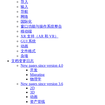
导入
输入
导航
网络
国际化
窗口功能与操作系统整合
移动端
XR 支持（AR 和 VR）
GUI 系统
动画
文件格式
杂项
文档变更日志
New pages since version 4.0
开发
Migrating
物理学
New pages since version 3.6
2D
3D
动画
资产管线