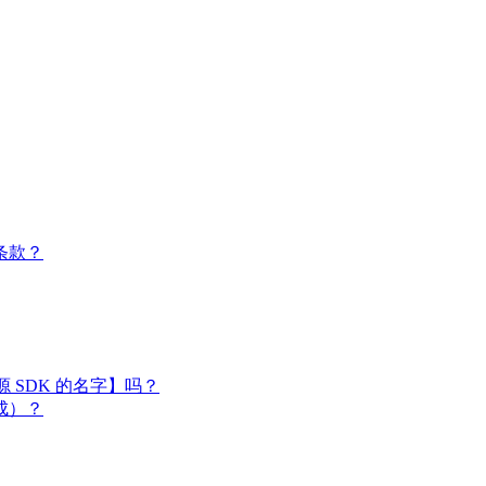
条款？
闭源 SDK 的名字】吗？
成）？