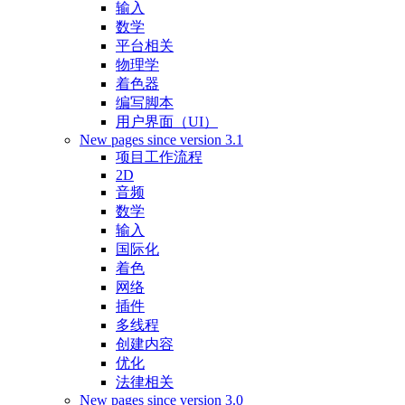
输入
数学
平台相关
物理学
着色器
编写脚本
用户界面（UI）
New pages since version 3.1
项目工作流程
2D
音频
数学
输入
国际化
着色
网络
插件
多线程
创建内容
优化
法律相关
New pages since version 3.0