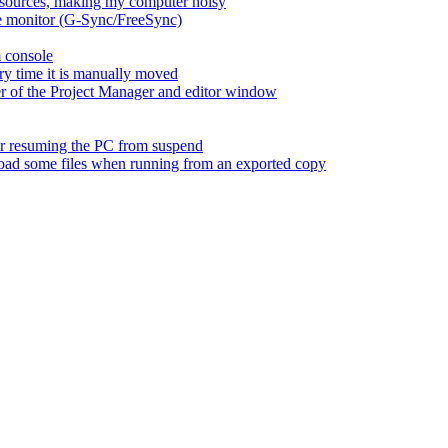
esources, making my computer noisy
ate monitor (G-Sync/FreeSync)
m console
ry time it is manually moved
er of the Project Manager and editor window
fter resuming the PC from suspend
 load some files when running from an exported copy