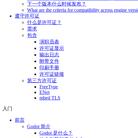
下一个版本什么时候发布？
What are the criteria for compatibility across engine vers
遵守许可证
什么是许可证？
需求
包含
演职员表
许可证显示
输出日志
附带文件
印刷手册
许可证链接
第三方许可证
FreeType
ENet
mbed TLS
入门
前言
Godot 简介
Godot 是什么？