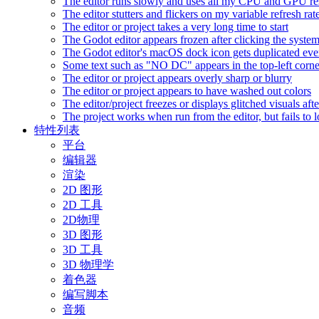
The editor runs slowly and uses all my CPU and GPU r
The editor stutters and flickers on my variable refresh r
The editor or project takes a very long time to start
The Godot editor appears frozen after clicking the syste
The Godot editor's macOS dock icon gets duplicated eve
Some text such as "NO DC" appears in the top-left corn
The editor or project appears overly sharp or blurry
The editor or project appears to have washed out colors
The editor/project freezes or displays glitched visuals a
The project works when run from the editor, but fails to
特性列表
平台
编辑器
渲染
2D 图形
2D 工具
2D物理
3D 图形
3D 工具
3D 物理学
着色器
编写脚本
音频