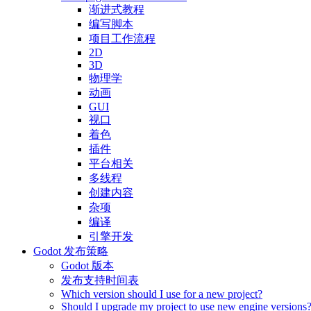
渐进式教程
编写脚本
项目工作流程
2D
3D
物理学
动画
GUI
视口
着色
插件
平台相关
多线程
创建内容
杂项
编译
引擎开发
Godot 发布策略
Godot 版本
发布支持时间表
Which version should I use for a new project?
Should I upgrade my project to use new engine versions