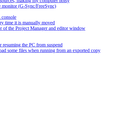
esources, making my computer noisy
ate monitor (G-Sync/FreeSync)
m console
ry time it is manually moved
er of the Project Manager and editor window
fter resuming the PC from suspend
 load some files when running from an exported copy