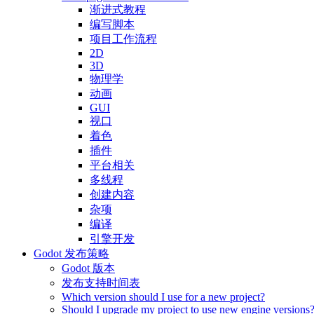
渐进式教程
编写脚本
项目工作流程
2D
3D
物理学
动画
GUI
视口
着色
插件
平台相关
多线程
创建内容
杂项
编译
引擎开发
Godot 发布策略
Godot 版本
发布支持时间表
Which version should I use for a new project?
Should I upgrade my project to use new engine versions