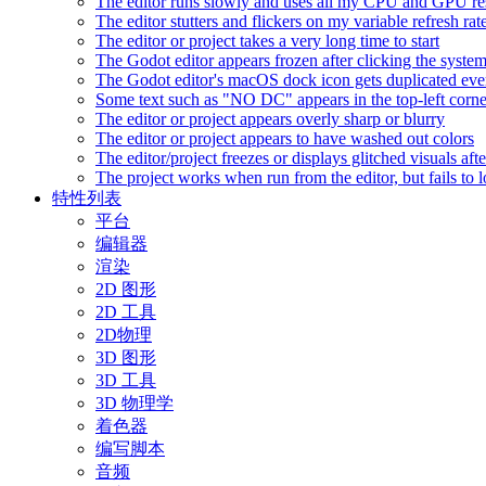
The editor runs slowly and uses all my CPU and GPU r
The editor stutters and flickers on my variable refresh r
The editor or project takes a very long time to start
The Godot editor appears frozen after clicking the syste
The Godot editor's macOS dock icon gets duplicated eve
Some text such as "NO DC" appears in the top-left corn
The editor or project appears overly sharp or blurry
The editor or project appears to have washed out colors
The editor/project freezes or displays glitched visuals a
The project works when run from the editor, but fails to
特性列表
平台
编辑器
渲染
2D 图形
2D 工具
2D物理
3D 图形
3D 工具
3D 物理学
着色器
编写脚本
音频