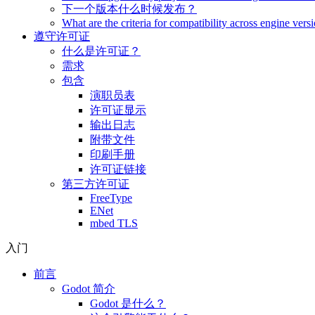
下一个版本什么时候发布？
What are the criteria for compatibility across engine vers
遵守许可证
什么是许可证？
需求
包含
演职员表
许可证显示
输出日志
附带文件
印刷手册
许可证链接
第三方许可证
FreeType
ENet
mbed TLS
入门
前言
Godot 简介
Godot 是什么？