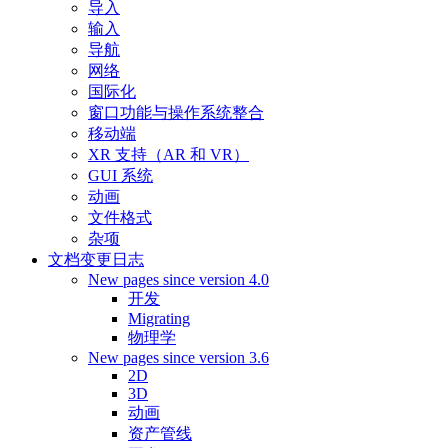
导入
输入
导航
网络
国际化
窗口功能与操作系统整合
移动端
XR 支持（AR 和 VR）
GUI 系统
动画
文件格式
杂项
文档变更日志
New pages since version 4.0
开发
Migrating
物理学
New pages since version 3.6
2D
3D
动画
资产管线