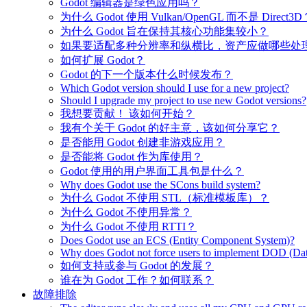
Godot 编辑器是绿色应用吗？
为什么 Godot 使用 Vulkan/OpenGL 而不是 Direct3D
为什么 Godot 旨在保持其核心功能集较小？
如果要适配多种分辨率和纵横比，资产应做哪些处
如何扩展 Godot？
Godot 的下一个版本什么时候发布？
Which Godot version should I use for a new project?
Should I upgrade my project to use new Godot versions?
我想要贡献！ 该如何开始？
我有个关于 Godot 的好主意，该如何分享它？
是否能用 Godot 创建非游戏应用？
是否能将 Godot 作为库使用？
Godot 使用的用户界面工具包是什么？
Why does Godot use the SCons build system?
为什么 Godot 不使用 STL（标准模板库）？
为什么 Godot 不使用异常？
为什么 Godot 不使用 RTTI？
Does Godot use an ECS (Entity Component System)?
Why does Godot not force users to implement DOD (Dat
如何支持或参与 Godot 的发展？
谁在为 Godot 工作？如何联系？
故障排除