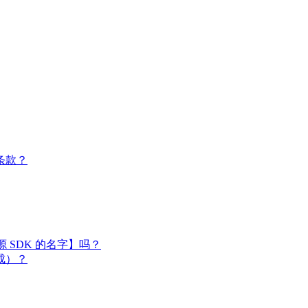
条款？
闭源 SDK 的名字】吗？
成）？