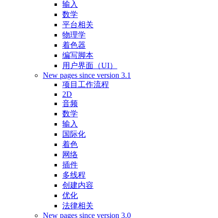
输入
数学
平台相关
物理学
着色器
编写脚本
用户界面（UI）
New pages since version 3.1
项目工作流程
2D
音频
数学
输入
国际化
着色
网络
插件
多线程
创建内容
优化
法律相关
New pages since version 3.0