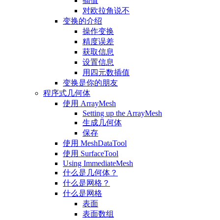
插值
对欧拉角说不
变换的介绍
操作变换
精度误差
获取信息
设置信息
用四元数插值
变换是你的朋友
程序式几何体
使用 ArrayMesh
Setting up the ArrayMesh
生成几何体
保存
使用 MeshDataTool
使用 SurfaceTool
Using ImmediateMesh
什么是几何体？
什么是网格？
什么是网格
表面
表面数组