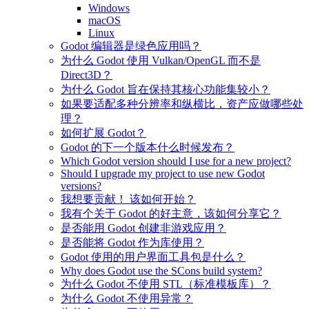
Windows
macOS
Linux
Godot 编辑器是绿色应用吗？
为什么 Godot 使用 Vulkan/OpenGL 而不是
Direct3D？
为什么 Godot 旨在保持其核心功能集较小？
如果要适配多种分辨率和纵横比，资产应做哪些处
理？
如何扩展 Godot？
Godot 的下一个版本什么时候发布？
Which Godot version should I use for a new project?
Should I upgrade my project to use new Godot
versions?
我想要贡献！ 该如何开始？
我有个关于 Godot 的好主意，该如何分享它？
是否能用 Godot 创建非游戏应用？
是否能将 Godot 作为库使用？
Godot 使用的用户界面工具包是什么？
Why does Godot use the SCons build system?
为什么 Godot 不使用 STL（标准模板库）？
为什么 Godot 不使用异常？