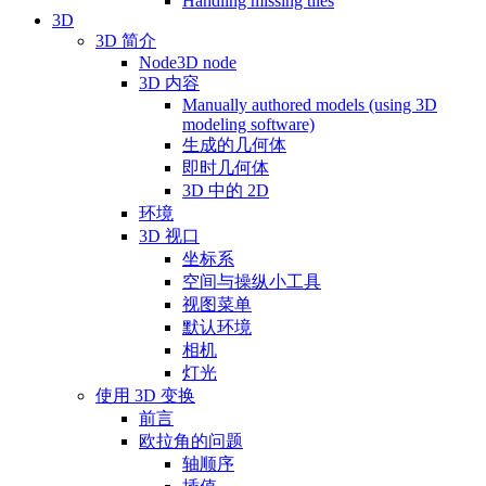
Handling missing tiles
3D
3D 简介
Node3D node
3D 内容
Manually authored models (using 3D
modeling software)
生成的几何体
即时几何体
3D 中的 2D
环境
3D 视口
坐标系
空间与操纵小工具
视图菜单
默认环境
相机
灯光
使用 3D 变换
前言
欧拉角的问题
轴顺序