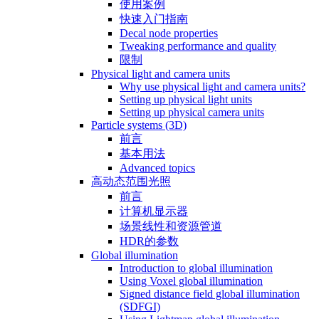
使用案例
快速入门指南
Decal node properties
Tweaking performance and quality
限制
Physical light and camera units
Why use physical light and camera units?
Setting up physical light units
Setting up physical camera units
Particle systems (3D)
前言
基本用法
Advanced topics
高动态范围光照
前言
计算机显示器
场景线性和资源管道
HDR的参数
Global illumination
Introduction to global illumination
Using Voxel global illumination
Signed distance field global illumination
(SDFGI)