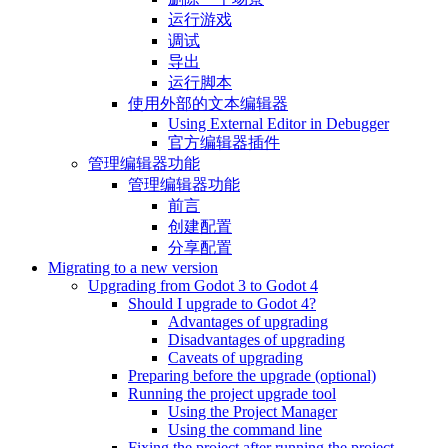
运行游戏
调试
导出
运行脚本
使用外部的文本编辑器
Using External Editor in Debugger
官方编辑器插件
管理编辑器功能
管理编辑器功能
前言
创建配置
分享配置
Migrating to a new version
Upgrading from Godot 3 to Godot 4
Should I upgrade to Godot 4?
Advantages of upgrading
Disadvantages of upgrading
Caveats of upgrading
Preparing before the upgrade (optional)
Running the project upgrade tool
Using the Project Manager
Using the command line
Fixing the project after running the project