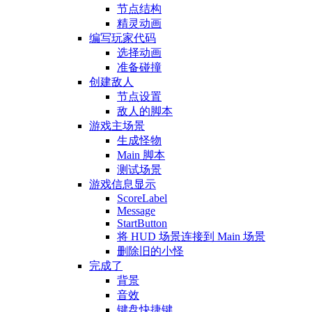
节点结构
精灵动画
编写玩家代码
选择动画
准备碰撞
创建敌人
节点设置
敌人的脚本
游戏主场景
生成怪物
Main 脚本
测试场景
游戏信息显示
ScoreLabel
Message
StartButton
将 HUD 场景连接到 Main 场景
删除旧的小怪
完成了
背景
音效
键盘快捷键