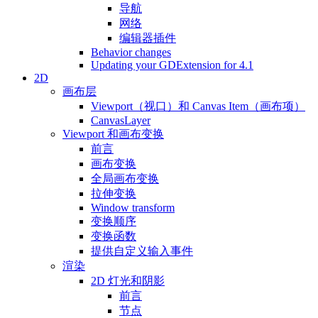
导航
网络
编辑器插件
Behavior changes
Updating your GDExtension for 4.1
2D
画布层
Viewport（视口）和 Canvas Item（画布项）
CanvasLayer
Viewport 和画布变换
前言
画布变换
全局画布变换
拉伸变换
Window transform
变换顺序
变换函数
提供自定义输入事件
渲染
2D 灯光和阴影
前言
节点