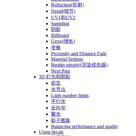
Refraction(折射)
Detail(细节)
UV1和UV2
Sampling
阴影
Billboard
Grow(增长)
变换
Proximity and Distance Fade
Material Settings
Render priority(渲染优先级)
Next Pass
3D 灯光和阴影
前言
光节点
Light number limits
平行光
全向光
聚光
影子图集
Balancing performance and quality
Using decals