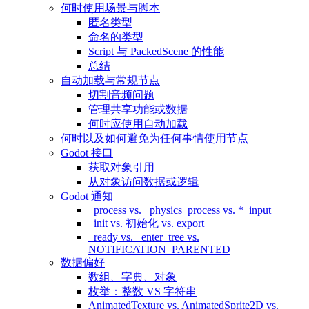
何时使用场景与脚本
匿名类型
命名的类型
Script 与 PackedScene 的性能
总结
自动加载与常规节点
切割音频问题
管理共享功能或数据
何时应使用自动加载
何时以及如何避免为任何事情使用节点
Godot 接口
获取对象引用
从对象访问数据或逻辑
Godot 通知
_process vs. _physics_process vs. *_input
_init vs. 初始化 vs. export
_ready vs. _enter_tree vs.
NOTIFICATION_PARENTED
数据偏好
数组、字典、对象
枚举：整数 VS 字符串
AnimatedTexture vs. AnimatedSprite2D vs.