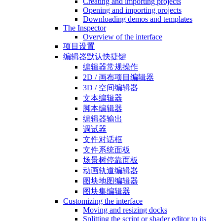
Creating and importing projects
Opening and importing projects
Downloading demos and templates
The Inspector
Overview of the interface
项目设置
编辑器默认快捷键
编辑器常规操作
2D / 画布项目编辑器
3D / 空间编辑器
文本编辑器
脚本编辑器
编辑器输出
调试器
文件对话框
文件系统面板
场景树停靠面板
动画轨道编辑器
图块地图编辑器
图块集编辑器
Customizing the interface
Moving and resizing docks
Splitting the script or shader editor to its