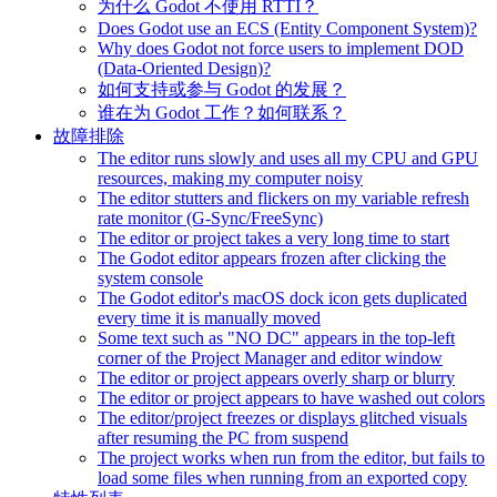
为什么 Godot 不使用 RTTI？
Does Godot use an ECS (Entity Component System)?
Why does Godot not force users to implement DOD
(Data-Oriented Design)?
如何支持或参与 Godot 的发展？
谁在为 Godot 工作？如何联系？
故障排除
The editor runs slowly and uses all my CPU and GPU
resources, making my computer noisy
The editor stutters and flickers on my variable refresh
rate monitor (G-Sync/FreeSync)
The editor or project takes a very long time to start
The Godot editor appears frozen after clicking the
system console
The Godot editor's macOS dock icon gets duplicated
every time it is manually moved
Some text such as "NO DC" appears in the top-left
corner of the Project Manager and editor window
The editor or project appears overly sharp or blurry
The editor or project appears to have washed out colors
The editor/project freezes or displays glitched visuals
after resuming the PC from suspend
The project works when run from the editor, but fails to
load some files when running from an exported copy