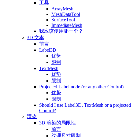
工具
ArrayMesh
MeshDataTool
SurfaceTool
ImmediateMesh
我应该使用哪一个？
3D 文本
前言
Label3D
优势
限制
TextMesh
优势
限制
Projected Label node (or any other Control)
优势
限制
Should I use Label3D, TextMesh or a projected
Control?
渲染
3D 渲染的局限性
前言
纹理尺寸限制