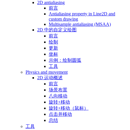
2D antialiasing
前言
Antialiasing property in Line2D and
custom drawing
Multisample antialiasing (MSAA)
2D 中的自定义绘图
前言
绘制
更新
坐标
示例：绘制圆弧
工具
Physics and movement
2D 运动概述
前言
场景布置
八向移动
旋转+移动
旋转+移动（鼠标）
点击并移动
总结
工具