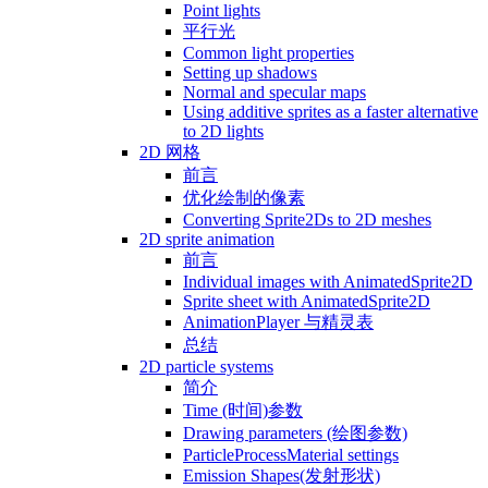
Point lights
平行光
Common light properties
Setting up shadows
Normal and specular maps
Using additive sprites as a faster alternative
to 2D lights
2D 网格
前言
优化绘制的像素
Converting Sprite2Ds to 2D meshes
2D sprite animation
前言
Individual images with AnimatedSprite2D
Sprite sheet with AnimatedSprite2D
AnimationPlayer 与精灵表
总结
2D particle systems
简介
Time (时间)参数
Drawing parameters (绘图参数)
ParticleProcessMaterial settings
Emission Shapes(发射形状)