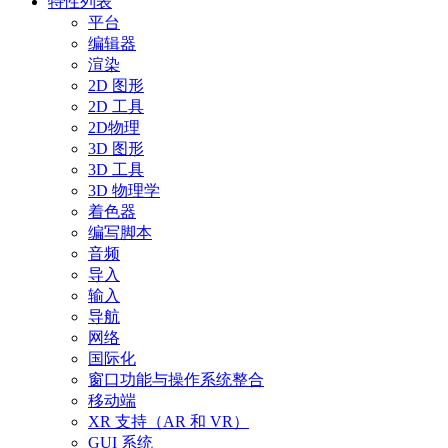
特性列表
平台
编辑器
渲染
2D 图形
2D 工具
2D物理
3D 图形
3D 工具
3D 物理学
着色器
编写脚本
音频
导入
输入
导航
网络
国际化
窗口功能与操作系统整合
移动端
XR 支持（AR 和 VR）
GUI 系统