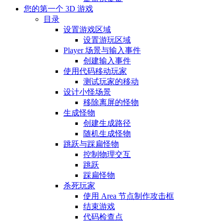
您的第一个 3D 游戏
目录
设置游戏区域
设置游玩区域
Player 场景与输入事件
创建输入事件
使用代码移动玩家
测试玩家的移动
设计小怪场景
移除离屏的怪物
生成怪物
创建生成路径
随机生成怪物
跳跃与踩扁怪物
控制物理交互
跳跃
踩扁怪物
杀死玩家
使用 Area 节点制作攻击框
结束游戏
代码检查点