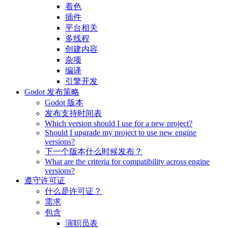
着色
插件
平台相关
多线程
创建内容
杂项
编译
引擎开发
Godot 发布策略
Godot 版本
发布支持时间表
Which version should I use for a new project?
Should I upgrade my project to use new engine
versions?
下一个版本什么时候发布？
What are the criteria for compatibility across engine
versions?
遵守许可证
什么是许可证？
需求
包含
演职员表