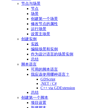
节点与场景
节点
场景
创建第一个场景
修改节点的属性
运行场景
设置主场景
创建实例
实践
编辑场景和实例
作为设计语言的场景实例
总结
脚本语言
可用的脚本语言
我应该使用哪种语言？
GDScript
.NET / C#
C++ via GDExtension
总结
创建第一个脚本
项目设置
新建脚本