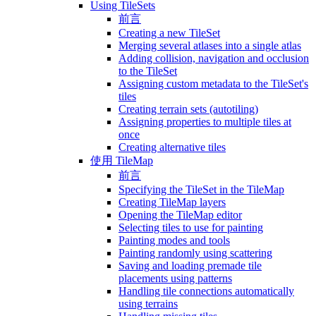
Using TileSets
前言
Creating a new TileSet
Merging several atlases into a single atlas
Adding collision, navigation and occlusion
to the TileSet
Assigning custom metadata to the TileSet's
tiles
Creating terrain sets (autotiling)
Assigning properties to multiple tiles at
once
Creating alternative tiles
使用 TileMap
前言
Specifying the TileSet in the TileMap
Creating TileMap layers
Opening the TileMap editor
Selecting tiles to use for painting
Painting modes and tools
Painting randomly using scattering
Saving and loading premade tile
placements using patterns
Handling tile connections automatically
using terrains