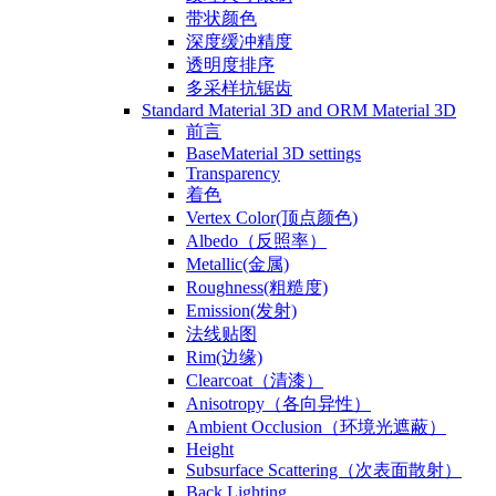
带状颜色
深度缓冲精度
透明度排序
多采样抗锯齿
Standard Material 3D and ORM Material 3D
前言
BaseMaterial 3D settings
Transparency
着色
Vertex Color(顶点颜色)
Albedo（反照率）
Metallic(金属)
Roughness(粗糙度)
Emission(发射)
法线贴图
Rim(边缘)
Clearcoat（清漆）
Anisotropy（各向异性）
Ambient Occlusion（环境光遮蔽）
Height
Subsurface Scattering（次表面散射）
Back Lighting