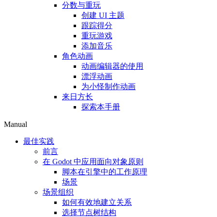
分数与重玩
创建 UI 主题
跟踪得分
重玩游戏
添加音乐
角色动画
动画编辑器的使用
漂浮动画
为小怪制作动画
来日方长
探索本手册
Manual
最佳实践
前言
在 Godot 中应用面向对象原则
脚本在引擎中的工作原理
场景
场景组织
如何有效地建立关系
选择节点树结构