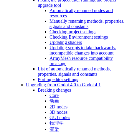
upgrade tool
Automatically renamed nodes and
resources
Manually renaming methods, properties,
signals and constants
Checking project settings
Checking Environment settings
Updating shaders
Updating scripts to take backwards-
incompatible changes into account
ArrayMesh resource compatibility
breakage
List of automatically renamed methods,
properties, signals and constants
Porting editor settings
Upgrading from Godot 4.0 to Godot 4.1
Breaking changes
Core
动画
2D nodes
3D nodes
GUI nodes
物理学
渲染