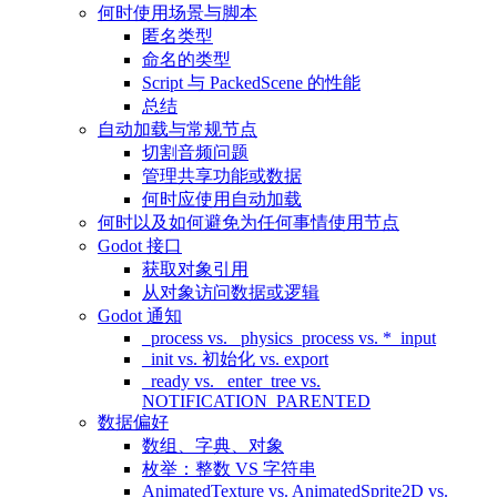
何时使用场景与脚本
匿名类型
命名的类型
Script 与 PackedScene 的性能
总结
自动加载与常规节点
切割音频问题
管理共享功能或数据
何时应使用自动加载
何时以及如何避免为任何事情使用节点
Godot 接口
获取对象引用
从对象访问数据或逻辑
Godot 通知
_process vs. _physics_process vs. *_input
_init vs. 初始化 vs. export
_ready vs. _enter_tree vs.
NOTIFICATION_PARENTED
数据偏好
数组、字典、对象
枚举：整数 VS 字符串
AnimatedTexture vs. AnimatedSprite2D vs.