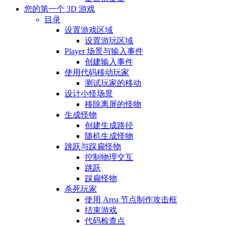
您的第一个 3D 游戏
目录
设置游戏区域
设置游玩区域
Player 场景与输入事件
创建输入事件
使用代码移动玩家
测试玩家的移动
设计小怪场景
移除离屏的怪物
生成怪物
创建生成路径
随机生成怪物
跳跃与踩扁怪物
控制物理交互
跳跃
踩扁怪物
杀死玩家
使用 Area 节点制作攻击框
结束游戏
代码检查点