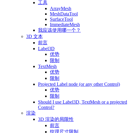
工具
ArrayMesh
MeshDataTool
SurfaceTool
ImmediateMesh
我应该使用哪一个？
3D 文本
前言
Label3D
优势
限制
TextMesh
优势
限制
Projected Label node (or any other Control)
优势
限制
Should I use Label3D, TextMesh or a projected
Control?
渲染
3D 渲染的局限性
前言
纹理尺寸限制