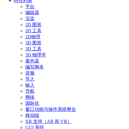
特性列表
平台
编辑器
渲染
2D 图形
2D 工具
2D物理
3D 图形
3D 工具
3D 物理学
着色器
编写脚本
音频
导入
输入
导航
网络
国际化
窗口功能与操作系统整合
移动端
XR 支持（AR 和 VR）
GUI 系统