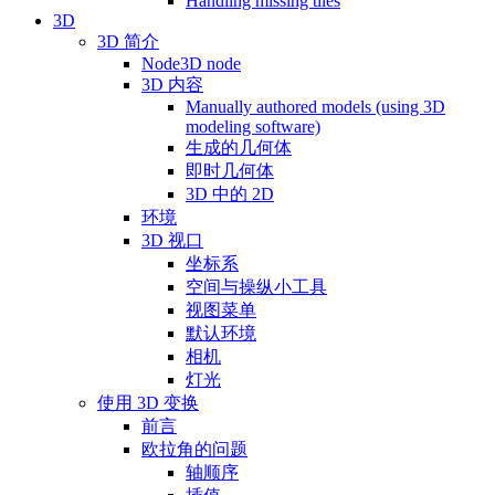
Handling missing tiles
3D
3D 简介
Node3D node
3D 内容
Manually authored models (using 3D
modeling software)
生成的几何体
即时几何体
3D 中的 2D
环境
3D 视口
坐标系
空间与操纵小工具
视图菜单
默认环境
相机
灯光
使用 3D 变换
前言
欧拉角的问题
轴顺序