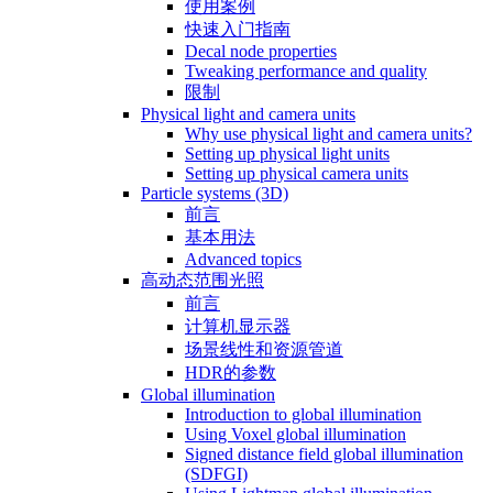
使用案例
快速入门指南
Decal node properties
Tweaking performance and quality
限制
Physical light and camera units
Why use physical light and camera units?
Setting up physical light units
Setting up physical camera units
Particle systems (3D)
前言
基本用法
Advanced topics
高动态范围光照
前言
计算机显示器
场景线性和资源管道
HDR的参数
Global illumination
Introduction to global illumination
Using Voxel global illumination
Signed distance field global illumination
(SDFGI)