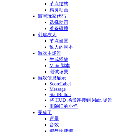
节点结构
精灵动画
编写玩家代码
选择动画
准备碰撞
创建敌人
节点设置
敌人的脚本
游戏主场景
生成怪物
Main 脚本
测试场景
游戏信息显示
ScoreLabel
Message
StartButton
将 HUD 场景连接到 Main 场景
删除旧的小怪
完成了
背景
音效
键盘快捷键