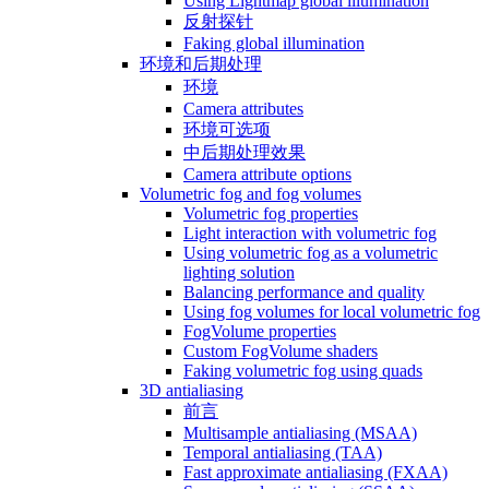
Using Lightmap global illumination
反射探针
Faking global illumination
环境和后期处理
环境
Camera attributes
环境可选项
中后期处理效果
Camera attribute options
Volumetric fog and fog volumes
Volumetric fog properties
Light interaction with volumetric fog
Using volumetric fog as a volumetric
lighting solution
Balancing performance and quality
Using fog volumes for local volumetric fog
FogVolume properties
Custom FogVolume shaders
Faking volumetric fog using quads
3D antialiasing
前言
Multisample antialiasing (MSAA)
Temporal antialiasing (TAA)
Fast approximate antialiasing (FXAA)