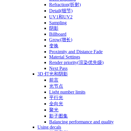
Refraction(折射)
Detail(细节)
UV1和UV2
Sampling
阴影
Billboard
Grow(增长)
变换
Proximity and Distance Fade
Material Settings
Render priority(渲染优先级)
Next Pass
3D 灯光和阴影
前言
光节点
Light number limits
平行光
全向光
聚光
影子图集
Balancing performance and quality
Using decals