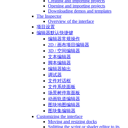
Creating and importing projects
Opening and importing projects
Downloading demos and templates
The Inspector
Overview of the interface
项目设置
编辑器默认快捷键
编辑器常规操作
2D / 画布项目编辑器
3D / 空间编辑器
文本编辑器
脚本编辑器
编辑器输出
调试器
文件对话框
文件系统面板
场景树停靠面板
动画轨道编辑器
图块地图编辑器
图块集编辑器
Customizing the interface
Moving and resizing docks
Splitting the script or shader editor to its