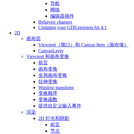
导航
网络
编辑器插件
Behavior changes
Updating your GDExtension for 4.1
2D
画布层
Viewport（视口）和 Canvas Item（画布项）
CanvasLayer
Viewport 和画布变换
前言
画布变换
全局画布变换
拉伸变换
Window transform
变换顺序
变换函数
提供自定义输入事件
渲染
2D 灯光和阴影
前言
节点