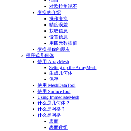
插值
对欧拉角说不
变换的介绍
操作变换
精度误差
获取信息
设置信息
用四元数插值
变换是你的朋友
程序式几何体
使用 ArrayMesh
Setting up the ArrayMesh
生成几何体
保存
使用 MeshDataTool
使用 SurfaceTool
Using ImmediateMesh
什么是几何体？
什么是网格？
什么是网格
表面
表面数组