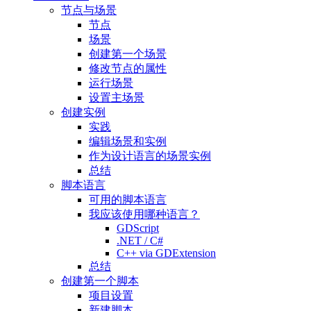
节点与场景
节点
场景
创建第一个场景
修改节点的属性
运行场景
设置主场景
创建实例
实践
编辑场景和实例
作为设计语言的场景实例
总结
脚本语言
可用的脚本语言
我应该使用哪种语言？
GDScript
.NET / C#
C++ via GDExtension
总结
创建第一个脚本
项目设置
新建脚本