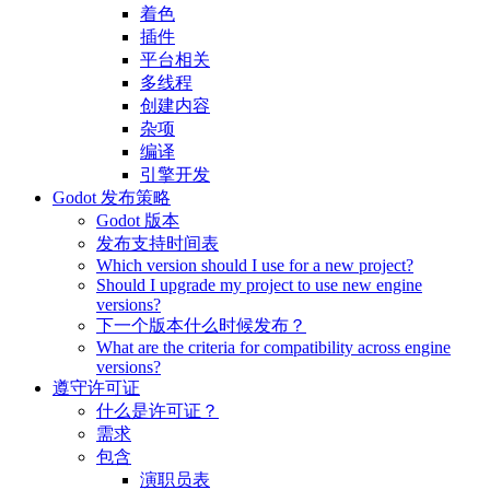
着色
插件
平台相关
多线程
创建内容
杂项
编译
引擎开发
Godot 发布策略
Godot 版本
发布支持时间表
Which version should I use for a new project?
Should I upgrade my project to use new engine
versions?
下一个版本什么时候发布？
What are the criteria for compatibility across engine
versions?
遵守许可证
什么是许可证？
需求
包含
演职员表