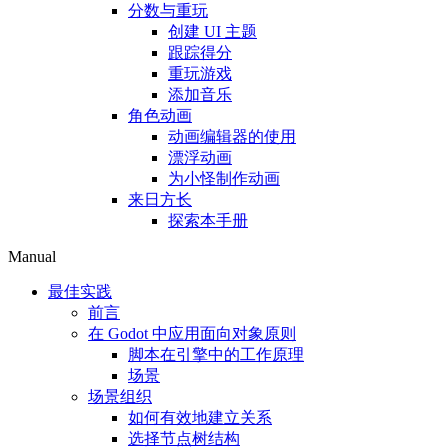
分数与重玩
创建 UI 主题
跟踪得分
重玩游戏
添加音乐
角色动画
动画编辑器的使用
漂浮动画
为小怪制作动画
来日方长
探索本手册
Manual
最佳实践
前言
在 Godot 中应用面向对象原则
脚本在引擎中的工作原理
场景
场景组织
如何有效地建立关系
选择节点树结构