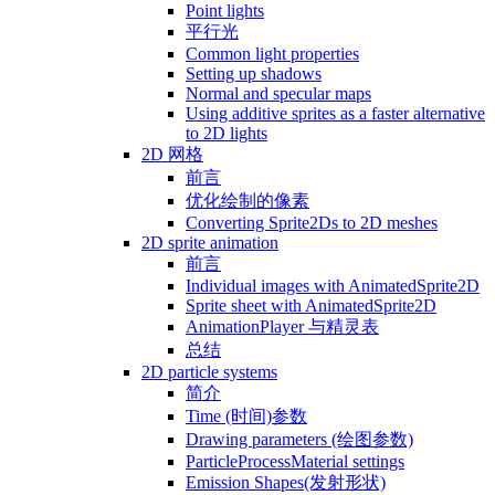
Point lights
平行光
Common light properties
Setting up shadows
Normal and specular maps
Using additive sprites as a faster alternative
to 2D lights
2D 网格
前言
优化绘制的像素
Converting Sprite2Ds to 2D meshes
2D sprite animation
前言
Individual images with AnimatedSprite2D
Sprite sheet with AnimatedSprite2D
AnimationPlayer 与精灵表
总结
2D particle systems
简介
Time (时间)参数
Drawing parameters (绘图参数)
ParticleProcessMaterial settings
Emission Shapes(发射形状)