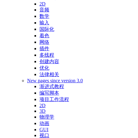
2D
音频
数学
输入
国际化
着色
网络
插件
多线程
创建内容
优化
法律相关
New pages since version 3.0
渐进式教程
编写脚本
项目工作流程
2D
3D
物理学
动画
GUI
视口