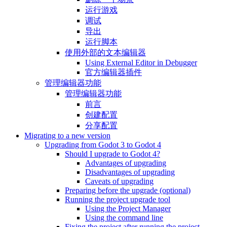
运行游戏
调试
导出
运行脚本
使用外部的文本编辑器
Using External Editor in Debugger
官方编辑器插件
管理编辑器功能
管理编辑器功能
前言
创建配置
分享配置
Migrating to a new version
Upgrading from Godot 3 to Godot 4
Should I upgrade to Godot 4?
Advantages of upgrading
Disadvantages of upgrading
Caveats of upgrading
Preparing before the upgrade (optional)
Running the project upgrade tool
Using the Project Manager
Using the command line
Fixing the project after running the project