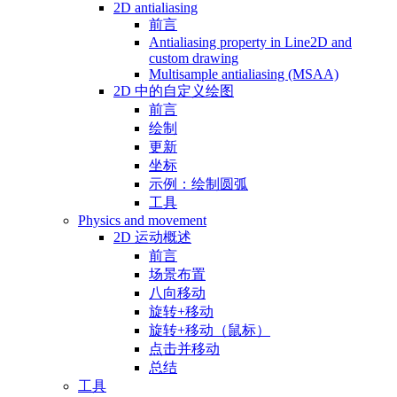
2D antialiasing
前言
Antialiasing property in Line2D and
custom drawing
Multisample antialiasing (MSAA)
2D 中的自定义绘图
前言
绘制
更新
坐标
示例：绘制圆弧
工具
Physics and movement
2D 运动概述
前言
场景布置
八向移动
旋转+移动
旋转+移动（鼠标）
点击并移动
总结
工具