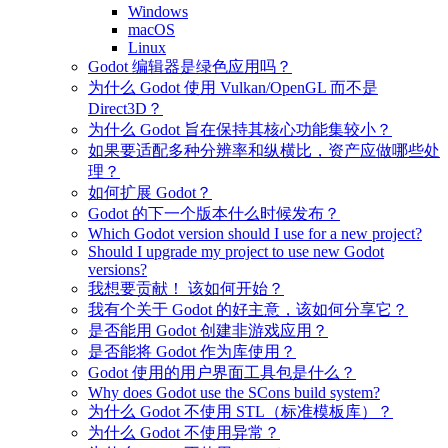
Windows
macOS
Linux
Godot 编辑器是绿色应用吗？
为什么 Godot 使用 Vulkan/OpenGL 而不是
Direct3D？
为什么 Godot 旨在保持其核心功能集较小？
如果要适配多种分辨率和纵横比，资产应做哪些处
理？
如何扩展 Godot？
Godot 的下一个版本什么时候发布？
Which Godot version should I use for a new project?
Should I upgrade my project to use new Godot
versions?
我想要贡献！ 该如何开始？
我有个关于 Godot 的好主意，该如何分享它？
是否能用 Godot 创建非游戏应用？
是否能将 Godot 作为库使用？
Godot 使用的用户界面工具包是什么？
Why does Godot use the SCons build system?
为什么 Godot 不使用 STL（标准模板库）？
为什么 Godot 不使用异常？