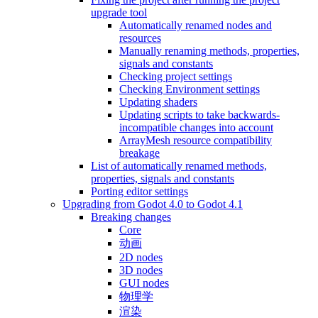
upgrade tool
Automatically renamed nodes and
resources
Manually renaming methods, properties,
signals and constants
Checking project settings
Checking Environment settings
Updating shaders
Updating scripts to take backwards-
incompatible changes into account
ArrayMesh resource compatibility
breakage
List of automatically renamed methods,
properties, signals and constants
Porting editor settings
Upgrading from Godot 4.0 to Godot 4.1
Breaking changes
Core
动画
2D nodes
3D nodes
GUI nodes
物理学
渲染