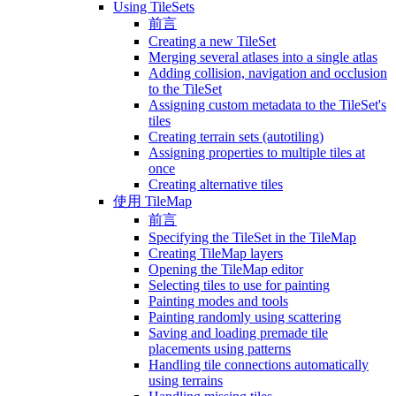
Using TileSets
前言
Creating a new TileSet
Merging several atlases into a single atlas
Adding collision, navigation and occlusion
to the TileSet
Assigning custom metadata to the TileSet's
tiles
Creating terrain sets (autotiling)
Assigning properties to multiple tiles at
once
Creating alternative tiles
使用 TileMap
前言
Specifying the TileSet in the TileMap
Creating TileMap layers
Opening the TileMap editor
Selecting tiles to use for painting
Painting modes and tools
Painting randomly using scattering
Saving and loading premade tile
placements using patterns
Handling tile connections automatically
using terrains