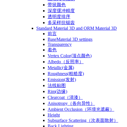
带状颜色
深度缓冲精度
透明度排序
多采样抗锯齿
Standard Material 3D and ORM Material 3D
前言
BaseMaterial 3D settings
Transparency
着色
Vertex Color(顶点颜色)
Albedo（反照率）
Metallic(金属)
Roughness(粗糙度)
Emission(发射)
法线贴图
Rim(边缘)
Clearcoat（清漆）
Anisotropy（各向异性）
Ambient Occlusion（环境光遮蔽）
Height
Subsurface Scattering（次表面散射）
Back Lighting