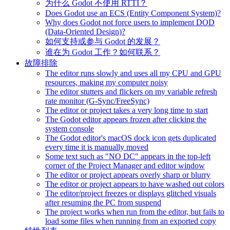
为什么 Godot 不使用 RTTI？
Does Godot use an ECS (Entity Component System)?
Why does Godot not force users to implement DOD
(Data-Oriented Design)?
如何支持或参与 Godot 的发展？
谁在为 Godot 工作？如何联系？
故障排除
The editor runs slowly and uses all my CPU and GPU
resources, making my computer noisy
The editor stutters and flickers on my variable refresh
rate monitor (G-Sync/FreeSync)
The editor or project takes a very long time to start
The Godot editor appears frozen after clicking the
system console
The Godot editor's macOS dock icon gets duplicated
every time it is manually moved
Some text such as "NO DC" appears in the top-left
corner of the Project Manager and editor window
The editor or project appears overly sharp or blurry
The editor or project appears to have washed out colors
The editor/project freezes or displays glitched visuals
after resuming the PC from suspend
The project works when run from the editor, but fails to
load some files when running from an exported copy