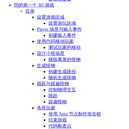
您的第一个 3D 游戏
目录
设置游戏区域
设置游玩区域
Player 场景与输入事件
创建输入事件
使用代码移动玩家
测试玩家的移动
设计小怪场景
移除离屏的怪物
生成怪物
创建生成路径
随机生成怪物
跳跃与踩扁怪物
控制物理交互
跳跃
踩扁怪物
杀死玩家
使用 Area 节点制作攻击框
结束游戏
代码检查点