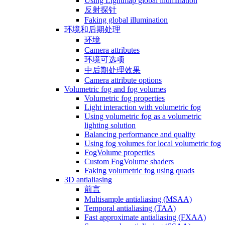
Using Lightmap global illumination
反射探针
Faking global illumination
环境和后期处理
环境
Camera attributes
环境可选项
中后期处理效果
Camera attribute options
Volumetric fog and fog volumes
Volumetric fog properties
Light interaction with volumetric fog
Using volumetric fog as a volumetric
lighting solution
Balancing performance and quality
Using fog volumes for local volumetric fog
FogVolume properties
Custom FogVolume shaders
Faking volumetric fog using quads
3D antialiasing
前言
Multisample antialiasing (MSAA)
Temporal antialiasing (TAA)
Fast approximate antialiasing (FXAA)