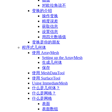
插值
对欧拉角说不
变换的介绍
操作变换
精度误差
获取信息
设置信息
用四元数插值
变换是你的朋友
程序式几何体
使用 ArrayMesh
Setting up the ArrayMesh
生成几何体
保存
使用 MeshDataTool
使用 SurfaceTool
Using ImmediateMesh
什么是几何体？
什么是网格？
什么是网格
表面
表面数组