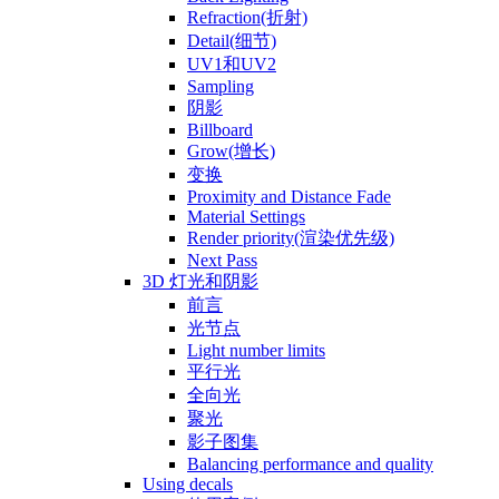
Refraction(折射)
Detail(细节)
UV1和UV2
Sampling
阴影
Billboard
Grow(增长)
变换
Proximity and Distance Fade
Material Settings
Render priority(渲染优先级)
Next Pass
3D 灯光和阴影
前言
光节点
Light number limits
平行光
全向光
聚光
影子图集
Balancing performance and quality
Using decals