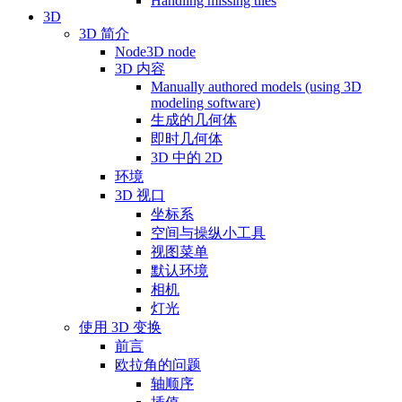
Handling missing tiles
3D
3D 简介
Node3D node
3D 内容
Manually authored models (using 3D
modeling software)
生成的几何体
即时几何体
3D 中的 2D
环境
3D 视口
坐标系
空间与操纵小工具
视图菜单
默认环境
相机
灯光
使用 3D 变换
前言
欧拉角的问题
轴顺序