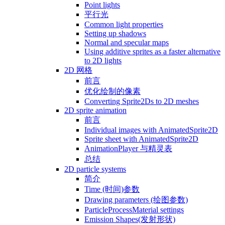
Point lights
平行光
Common light properties
Setting up shadows
Normal and specular maps
Using additive sprites as a faster alternative
to 2D lights
2D 网格
前言
优化绘制的像素
Converting Sprite2Ds to 2D meshes
2D sprite animation
前言
Individual images with AnimatedSprite2D
Sprite sheet with AnimatedSprite2D
AnimationPlayer 与精灵表
总结
2D particle systems
简介
Time (时间)参数
Drawing parameters (绘图参数)
ParticleProcessMaterial settings
Emission Shapes(发射形状)