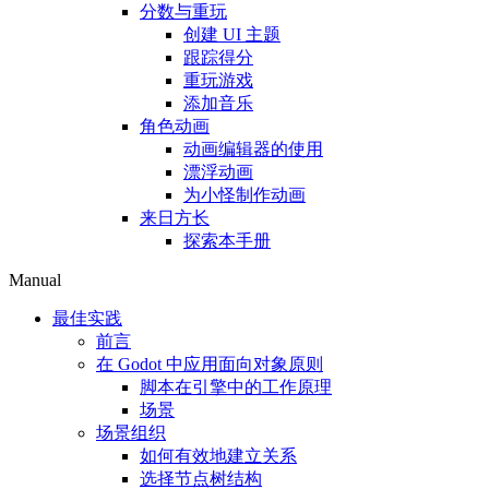
分数与重玩
创建 UI 主题
跟踪得分
重玩游戏
添加音乐
角色动画
动画编辑器的使用
漂浮动画
为小怪制作动画
来日方长
探索本手册
Manual
最佳实践
前言
在 Godot 中应用面向对象原则
脚本在引擎中的工作原理
场景
场景组织
如何有效地建立关系
选择节点树结构