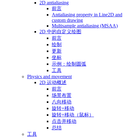
2D antialiasing
前言
Antialiasing property in Line2D and
custom drawing
Multisample antialiasing (MSAA)
2D 中的自定义绘图
前言
绘制
更新
坐标
示例：绘制圆弧
工具
Physics and movement
2D 运动概述
前言
场景布置
八向移动
旋转+移动
旋转+移动（鼠标）
点击并移动
总结
工具