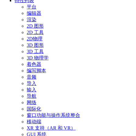
特性列表
平台
编辑器
渲染
2D 图形
2D 工具
2D物理
3D 图形
3D 工具
3D 物理学
着色器
编写脚本
音频
导入
输入
导航
网络
国际化
窗口功能与操作系统整合
移动端
XR 支持（AR 和 VR）
GUI 系统