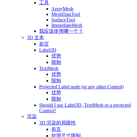
工具
ArrayMesh
MeshDataTool
SurfaceTool
ImmediateMesh
我应该使用哪一个？
3D 文本
前言
Label3D
优势
限制
TextMesh
优势
限制
Projected Label node (or any other Control)
优势
限制
Should I use Label3D, TextMesh or a projected
Control?
渲染
3D 渲染的局限性
前言
纹理尺寸限制