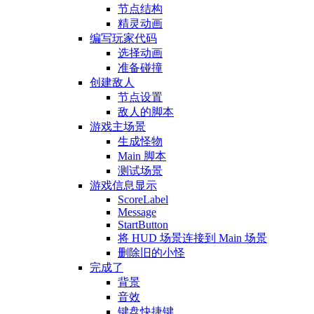
节点结构
精灵动画
编写玩家代码
选择动画
准备碰撞
创建敌人
节点设置
敌人的脚本
游戏主场景
生成怪物
Main 脚本
测试场景
游戏信息显示
ScoreLabel
Message
StartButton
将 HUD 场景连接到 Main 场景
删除旧的小怪
完成了
背景
音效
键盘快捷键