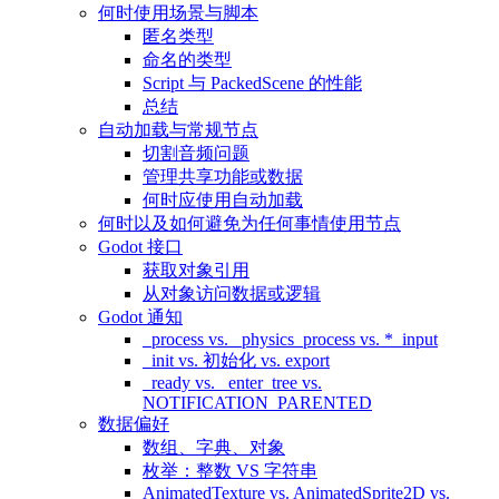
何时使用场景与脚本
匿名类型
命名的类型
Script 与 PackedScene 的性能
总结
自动加载与常规节点
切割音频问题
管理共享功能或数据
何时应使用自动加载
何时以及如何避免为任何事情使用节点
Godot 接口
获取对象引用
从对象访问数据或逻辑
Godot 通知
_process vs. _physics_process vs. *_input
_init vs. 初始化 vs. export
_ready vs. _enter_tree vs.
NOTIFICATION_PARENTED
数据偏好
数组、字典、对象
枚举：整数 VS 字符串
AnimatedTexture vs. AnimatedSprite2D vs.