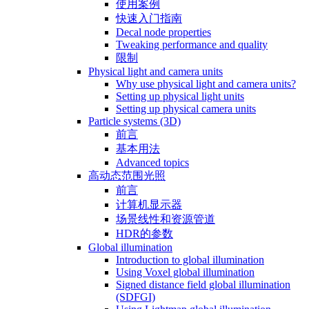
使用案例
快速入门指南
Decal node properties
Tweaking performance and quality
限制
Physical light and camera units
Why use physical light and camera units?
Setting up physical light units
Setting up physical camera units
Particle systems (3D)
前言
基本用法
Advanced topics
高动态范围光照
前言
计算机显示器
场景线性和资源管道
HDR的参数
Global illumination
Introduction to global illumination
Using Voxel global illumination
Signed distance field global illumination
(SDFGI)