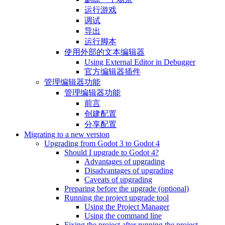
运行游戏
调试
导出
运行脚本
使用外部的文本编辑器
Using External Editor in Debugger
官方编辑器插件
管理编辑器功能
管理编辑器功能
前言
创建配置
分享配置
Migrating to a new version
Upgrading from Godot 3 to Godot 4
Should I upgrade to Godot 4?
Advantages of upgrading
Disadvantages of upgrading
Caveats of upgrading
Preparing before the upgrade (optional)
Running the project upgrade tool
Using the Project Manager
Using the command line
Fixing the project after running the project