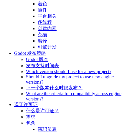
着色
插件
平台相关
多线程
创建内容
杂项
编译
引擎开发
Godot 发布策略
Godot 版本
发布支持时间表
Which version should I use for a new project?
Should I upgrade my project to use new engine
versions?
下一个版本什么时候发布？
What are the criteria for compatibility across engine
versions?
遵守许可证
什么是许可证？
需求
包含
演职员表