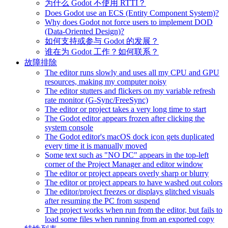
为什么 Godot 不使用 RTTI？
Does Godot use an ECS (Entity Component System)?
Why does Godot not force users to implement DOD
(Data-Oriented Design)?
如何支持或参与 Godot 的发展？
谁在为 Godot 工作？如何联系？
故障排除
The editor runs slowly and uses all my CPU and GPU
resources, making my computer noisy
The editor stutters and flickers on my variable refresh
rate monitor (G-Sync/FreeSync)
The editor or project takes a very long time to start
The Godot editor appears frozen after clicking the
system console
The Godot editor's macOS dock icon gets duplicated
every time it is manually moved
Some text such as "NO DC" appears in the top-left
corner of the Project Manager and editor window
The editor or project appears overly sharp or blurry
The editor or project appears to have washed out colors
The editor/project freezes or displays glitched visuals
after resuming the PC from suspend
The project works when run from the editor, but fails to
load some files when running from an exported copy