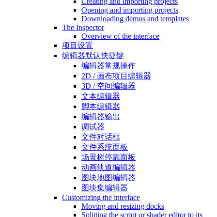
Creating and importing projects
Opening and importing projects
Downloading demos and templates
The Inspector
Overview of the interface
项目设置
编辑器默认快捷键
编辑器常规操作
2D / 画布项目编辑器
3D / 空间编辑器
文本编辑器
脚本编辑器
编辑器输出
调试器
文件对话框
文件系统面板
场景树停靠面板
动画轨道编辑器
图块地图编辑器
图块集编辑器
Customizing the interface
Moving and resizing docks
Splitting the script or shader editor to its