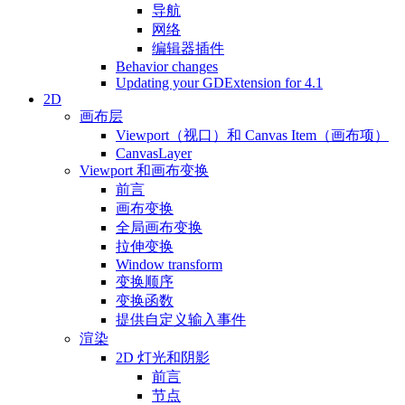
导航
网络
编辑器插件
Behavior changes
Updating your GDExtension for 4.1
2D
画布层
Viewport（视口）和 Canvas Item（画布项）
CanvasLayer
Viewport 和画布变换
前言
画布变换
全局画布变换
拉伸变换
Window transform
变换顺序
变换函数
提供自定义输入事件
渲染
2D 灯光和阴影
前言
节点