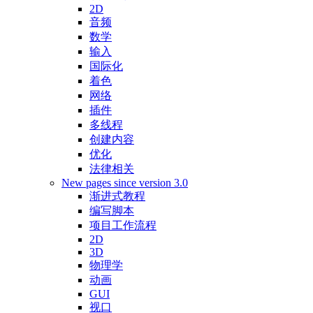
2D
音频
数学
输入
国际化
着色
网络
插件
多线程
创建内容
优化
法律相关
New pages since version 3.0
渐进式教程
编写脚本
项目工作流程
2D
3D
物理学
动画
GUI
视口