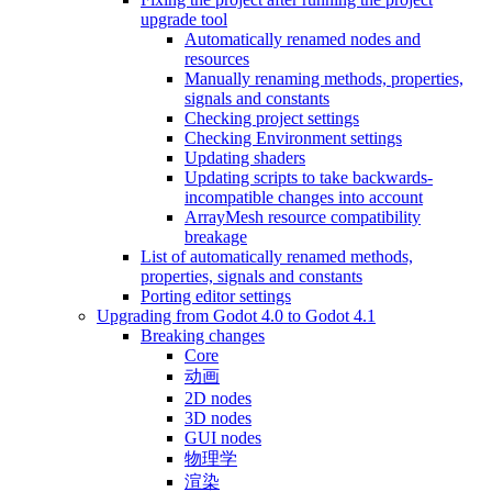
upgrade tool
Automatically renamed nodes and
resources
Manually renaming methods, properties,
signals and constants
Checking project settings
Checking Environment settings
Updating shaders
Updating scripts to take backwards-
incompatible changes into account
ArrayMesh resource compatibility
breakage
List of automatically renamed methods,
properties, signals and constants
Porting editor settings
Upgrading from Godot 4.0 to Godot 4.1
Breaking changes
Core
动画
2D nodes
3D nodes
GUI nodes
物理学
渲染