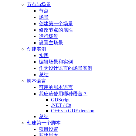
节点与场景
节点
场景
创建第一个场景
修改节点的属性
运行场景
设置主场景
创建实例
实践
编辑场景和实例
作为设计语言的场景实例
总结
脚本语言
可用的脚本语言
我应该使用哪种语言？
GDScript
.NET / C#
C++ via GDExtension
总结
创建第一个脚本
项目设置
新建脚本