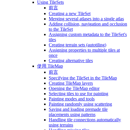
Using TileSets
前言
Creating a new TileSet
Merging several atlases into a single atlas
Adding collision, navigation and occlusion
to the TileSet
Assigning custom metadata to the TileSet's
tiles
Creating terrain sets (autotiling)
Assigning properties to multiple tiles at
once
Creating alternative tiles
使用 TileMap
前言
Specifying the TileSet in the TileMap
Creating TileMap layers
Opening the TileMap editor
Selecting tiles to use for painting
Painting modes and tools
Painting randomly using scattering
Saving and loading premade tile
placements using patterns
Handling tile connections automatically
using terrains