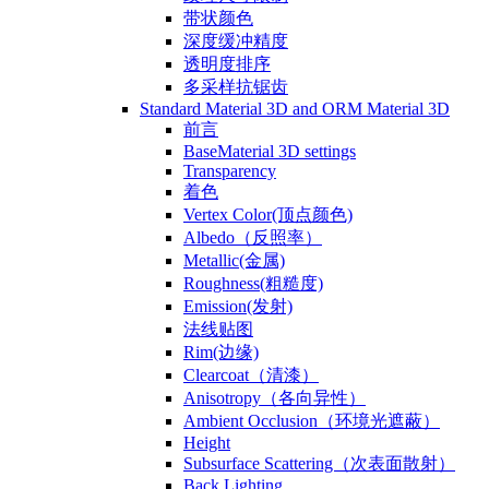
带状颜色
深度缓冲精度
透明度排序
多采样抗锯齿
Standard Material 3D and ORM Material 3D
前言
BaseMaterial 3D settings
Transparency
着色
Vertex Color(顶点颜色)
Albedo（反照率）
Metallic(金属)
Roughness(粗糙度)
Emission(发射)
法线贴图
Rim(边缘)
Clearcoat（清漆）
Anisotropy（各向异性）
Ambient Occlusion（环境光遮蔽）
Height
Subsurface Scattering（次表面散射）
Back Lighting