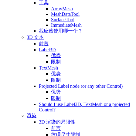
工具
ArrayMesh
MeshDataTool
SurfaceTool
ImmediateMesh
我应该使用哪一个？
3D 文本
前言
Label3D
优势
限制
TextMesh
优势
限制
Projected Label node (or any other Control)
优势
限制
Should I use Label3D, TextMesh or a projected
Control?
渲染
3D 渲染的局限性
前言
纹理尺寸限制