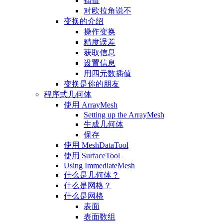
插值
对欧拉角说不
变换的介绍
操作变换
精度误差
获取信息
设置信息
用四元数插值
变换是你的朋友
程序式几何体
使用 ArrayMesh
Setting up the ArrayMesh
生成几何体
保存
使用 MeshDataTool
使用 SurfaceTool
Using ImmediateMesh
什么是几何体？
什么是网格？
什么是网格
表面
表面数组