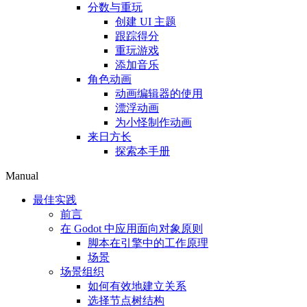
分数与重玩
创建 UI 主题
跟踪得分
重玩游戏
添加音乐
角色动画
动画编辑器的使用
漂浮动画
为小怪制作动画
来日方长
探索本手册
Manual
最佳实践
前言
在 Godot 中应用面向对象原则
脚本在引擎中的工作原理
场景
场景组织
如何有效地建立关系
选择节点树结构