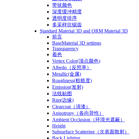
带状颜色
深度缓冲精度
透明度排序
多采样抗锯齿
Standard Material 3D and ORM Material 3D
前言
BaseMaterial 3D settings
Transparency
着色
Vertex Color(顶点颜色)
Albedo（反照率）
Metallic(金属)
Roughness(粗糙度)
Emission(发射)
法线贴图
Rim(边缘)
Clearcoat（清漆）
Anisotropy（各向异性）
Ambient Occlusion（环境光遮蔽）
Height
Subsurface Scattering（次表面散射）
Back Lighting