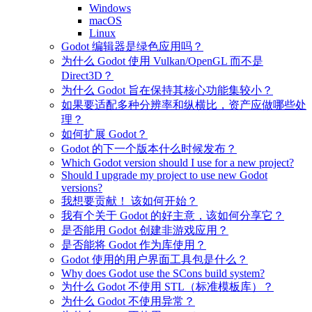
Windows
macOS
Linux
Godot 编辑器是绿色应用吗？
为什么 Godot 使用 Vulkan/OpenGL 而不是
Direct3D？
为什么 Godot 旨在保持其核心功能集较小？
如果要适配多种分辨率和纵横比，资产应做哪些处
理？
如何扩展 Godot？
Godot 的下一个版本什么时候发布？
Which Godot version should I use for a new project?
Should I upgrade my project to use new Godot
versions?
我想要贡献！ 该如何开始？
我有个关于 Godot 的好主意，该如何分享它？
是否能用 Godot 创建非游戏应用？
是否能将 Godot 作为库使用？
Godot 使用的用户界面工具包是什么？
Why does Godot use the SCons build system?
为什么 Godot 不使用 STL（标准模板库）？
为什么 Godot 不使用异常？