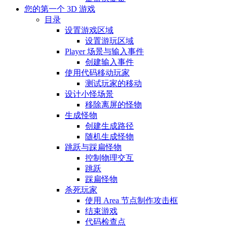
您的第一个 3D 游戏
目录
设置游戏区域
设置游玩区域
Player 场景与输入事件
创建输入事件
使用代码移动玩家
测试玩家的移动
设计小怪场景
移除离屏的怪物
生成怪物
创建生成路径
随机生成怪物
跳跃与踩扁怪物
控制物理交互
跳跃
踩扁怪物
杀死玩家
使用 Area 节点制作攻击框
结束游戏
代码检查点