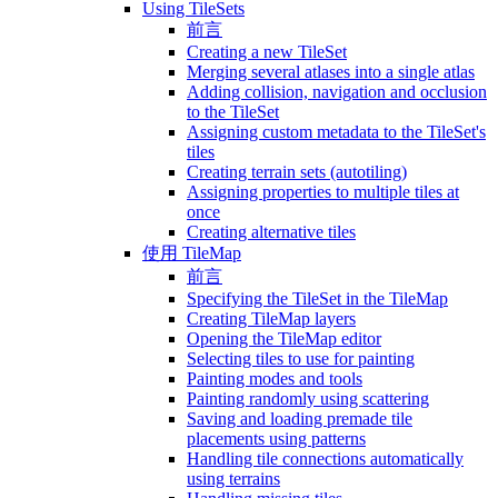
Using TileSets
前言
Creating a new TileSet
Merging several atlases into a single atlas
Adding collision, navigation and occlusion
to the TileSet
Assigning custom metadata to the TileSet's
tiles
Creating terrain sets (autotiling)
Assigning properties to multiple tiles at
once
Creating alternative tiles
使用 TileMap
前言
Specifying the TileSet in the TileMap
Creating TileMap layers
Opening the TileMap editor
Selecting tiles to use for painting
Painting modes and tools
Painting randomly using scattering
Saving and loading premade tile
placements using patterns
Handling tile connections automatically
using terrains