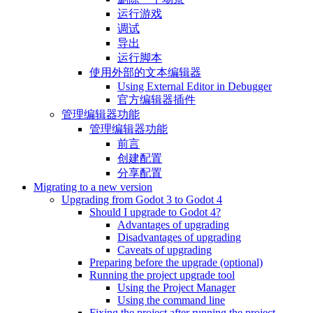
运行游戏
调试
导出
运行脚本
使用外部的文本编辑器
Using External Editor in Debugger
官方编辑器插件
管理编辑器功能
管理编辑器功能
前言
创建配置
分享配置
Migrating to a new version
Upgrading from Godot 3 to Godot 4
Should I upgrade to Godot 4?
Advantages of upgrading
Disadvantages of upgrading
Caveats of upgrading
Preparing before the upgrade (optional)
Running the project upgrade tool
Using the Project Manager
Using the command line
Fixing the project after running the project