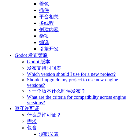
着色
插件
平台相关
多线程
创建内容
杂项
编译
引擎开发
Godot 发布策略
Godot 版本
发布支持时间表
Which version should I use for a new project?
Should I upgrade my project to use new engine
versions?
下一个版本什么时候发布？
What are the criteria for compatibility across engine
versions?
遵守许可证
什么是许可证？
需求
包含
演职员表