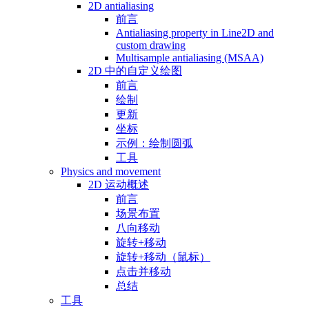
2D antialiasing
前言
Antialiasing property in Line2D and
custom drawing
Multisample antialiasing (MSAA)
2D 中的自定义绘图
前言
绘制
更新
坐标
示例：绘制圆弧
工具
Physics and movement
2D 运动概述
前言
场景布置
八向移动
旋转+移动
旋转+移动（鼠标）
点击并移动
总结
工具