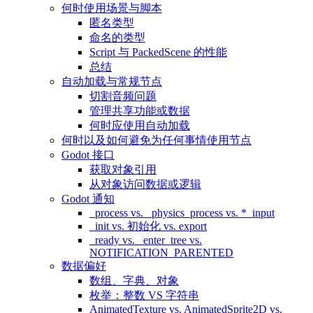
何时使用场景与脚本
匿名类型
命名的类型
Script 与 PackedScene 的性能
总结
自动加载与常规节点
切割音频问题
管理共享功能或数据
何时应使用自动加载
何时以及如何避免为任何事情使用节点
Godot 接口
获取对象引用
从对象访问数据或逻辑
Godot 通知
_process vs. _physics_process vs. *_input
_init vs. 初始化 vs. export
_ready vs. _enter_tree vs.
NOTIFICATION_PARENTED
数据偏好
数组、字典、对象
枚举：整数 VS 字符串
AnimatedTexture vs. AnimatedSprite2D vs.