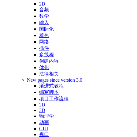
2D
音频
数学
输入
国际化
着色
网络
插件
多线程
创建内容
优化
法律相关
New pages since version 3.0
渐进式教程
编写脚本
项目工作流程
2D
3D
物理学
动画
GUI
视口