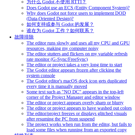
为什么 Godot 不使用 RTTI？
Does Godot use an ECS (Entity Component System)?
Why does Godot not force users to implement DOD
(Data-Oriented Design)?
如何支持或参与 Godot 的发展？
谁在为 Godot 工作？如何联系？
故障排除
The editor runs slowly and uses all my CPU and GPU
resources, making my computer noisy
The editor stutters and flickers on my variable refresh
rate monitor (G-Sync/FreeSync)
The editor or project takes a very long time to start
The Godot editor appears frozen after clicking the
system console
The Godot editor's macOS dock icon gets duplicated
every time it is manually moved
Some text such as "NO DC" appears in the top-left
corner of the Project Manager and editor window
The editor or project appears overly sharp or blurry
The editor or project appears to have washed out colors
The editor/project freezes or displays glitched visuals
after resuming the PC from suspend
The project works when run from the editor, but fails to
load some files when running from an exported copy