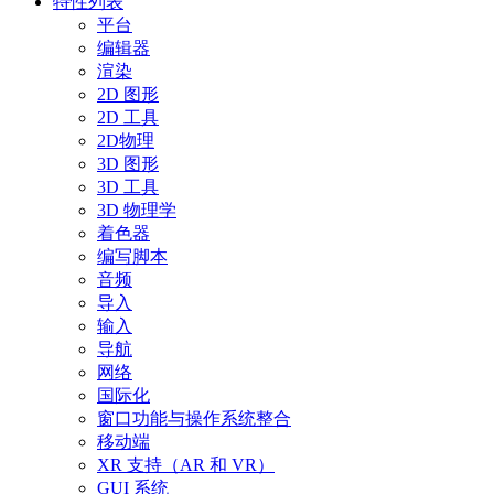
特性列表
平台
编辑器
渲染
2D 图形
2D 工具
2D物理
3D 图形
3D 工具
3D 物理学
着色器
编写脚本
音频
导入
输入
导航
网络
国际化
窗口功能与操作系统整合
移动端
XR 支持（AR 和 VR）
GUI 系统