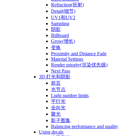
Refraction(折射)
Detail(细节)
UV1和UV2
Sampling
阴影
Billboard
Grow(增长)
变换
Proximity and Distance Fade
Material Settings
Render priority(渲染优先级)
Next Pass
3D 灯光和阴影
前言
光节点
Light number limits
平行光
全向光
聚光
影子图集
Balancing performance and quality
Using decals