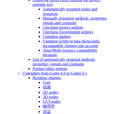
upgrade tool
Automatically renamed nodes and
resources
Manually renaming methods, properties,
signals and constants
Checking project settings
Checking Environment settings
Updating shaders
Updating scripts to take backwards-
incompatible changes into account
ArrayMesh resource compatibility
breakage
List of automatically renamed methods,
properties, signals and constants
Porting editor settings
Upgrading from Godot 4.0 to Godot 4.1
Breaking changes
Core
动画
2D nodes
3D nodes
GUI nodes
物理学
渲染