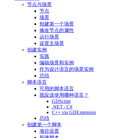
节点与场景
节点
场景
创建第一个场景
修改节点的属性
运行场景
设置主场景
创建实例
实践
编辑场景和实例
作为设计语言的场景实例
总结
脚本语言
可用的脚本语言
我应该使用哪种语言？
GDScript
.NET / C#
C++ via GDExtension
总结
创建第一个脚本
项目设置
新建脚本