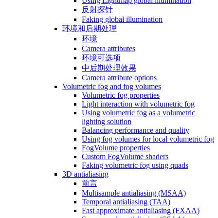
Using Lightmap global illumination
反射探针
Faking global illumination
环境和后期处理
环境
Camera attributes
环境可选项
中后期处理效果
Camera attribute options
Volumetric fog and fog volumes
Volumetric fog properties
Light interaction with volumetric fog
Using volumetric fog as a volumetric
lighting solution
Balancing performance and quality
Using fog volumes for local volumetric fog
FogVolume properties
Custom FogVolume shaders
Faking volumetric fog using quads
3D antialiasing
前言
Multisample antialiasing (MSAA)
Temporal antialiasing (TAA)
Fast approximate antialiasing (FXAA)