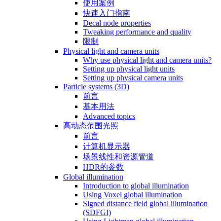
使用案例
快速入门指南
Decal node properties
Tweaking performance and quality
限制
Physical light and camera units
Why use physical light and camera units?
Setting up physical light units
Setting up physical camera units
Particle systems (3D)
前言
基本用法
Advanced topics
高动态范围光照
前言
计算机显示器
场景线性和资源管道
HDR的参数
Global illumination
Introduction to global illumination
Using Voxel global illumination
Signed distance field global illumination
(SDFGI)