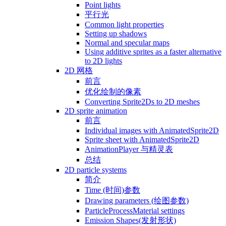
Point lights
平行光
Common light properties
Setting up shadows
Normal and specular maps
Using additive sprites as a faster alternative
to 2D lights
2D 网格
前言
优化绘制的像素
Converting Sprite2Ds to 2D meshes
2D sprite animation
前言
Individual images with AnimatedSprite2D
Sprite sheet with AnimatedSprite2D
AnimationPlayer 与精灵表
总结
2D particle systems
简介
Time (时间)参数
Drawing parameters (绘图参数)
ParticleProcessMaterial settings
Emission Shapes(发射形状)