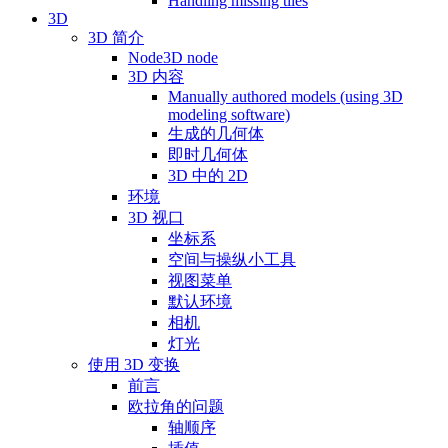
Handling missing tiles
3D
3D 简介
Node3D node
3D 内容
Manually authored models (using 3D
modeling software)
生成的几何体
即时几何体
3D 中的 2D
环境
3D 视口
坐标系
空间与操纵小工具
视图菜单
默认环境
相机
灯光
使用 3D 变换
前言
欧拉角的问题
轴顺序