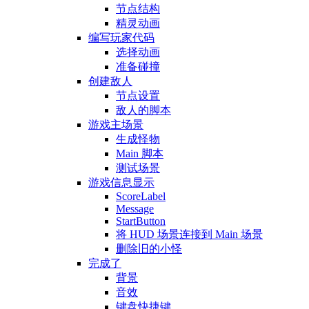
节点结构
精灵动画
编写玩家代码
选择动画
准备碰撞
创建敌人
节点设置
敌人的脚本
游戏主场景
生成怪物
Main 脚本
测试场景
游戏信息显示
ScoreLabel
Message
StartButton
将 HUD 场景连接到 Main 场景
删除旧的小怪
完成了
背景
音效
键盘快捷键