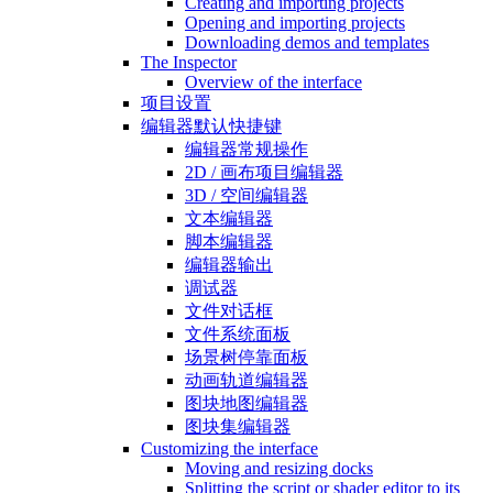
Creating and importing projects
Opening and importing projects
Downloading demos and templates
The Inspector
Overview of the interface
项目设置
编辑器默认快捷键
编辑器常规操作
2D / 画布项目编辑器
3D / 空间编辑器
文本编辑器
脚本编辑器
编辑器输出
调试器
文件对话框
文件系统面板
场景树停靠面板
动画轨道编辑器
图块地图编辑器
图块集编辑器
Customizing the interface
Moving and resizing docks
Splitting the script or shader editor to its