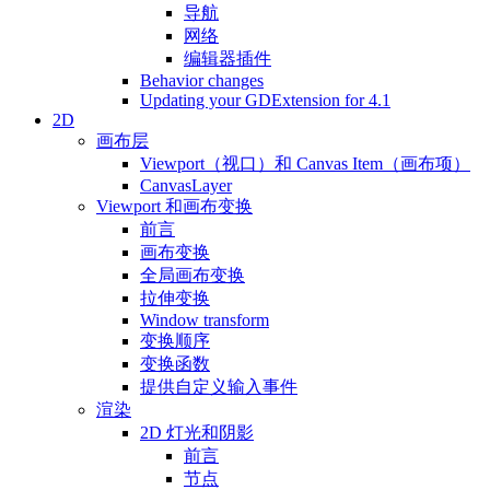
导航
网络
编辑器插件
Behavior changes
Updating your GDExtension for 4.1
2D
画布层
Viewport（视口）和 Canvas Item（画布项）
CanvasLayer
Viewport 和画布变换
前言
画布变换
全局画布变换
拉伸变换
Window transform
变换顺序
变换函数
提供自定义输入事件
渲染
2D 灯光和阴影
前言
节点