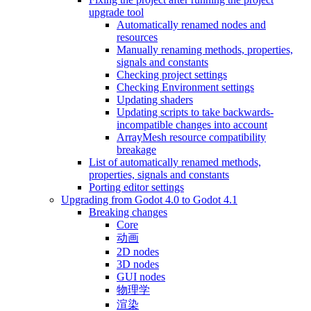
upgrade tool
Automatically renamed nodes and
resources
Manually renaming methods, properties,
signals and constants
Checking project settings
Checking Environment settings
Updating shaders
Updating scripts to take backwards-
incompatible changes into account
ArrayMesh resource compatibility
breakage
List of automatically renamed methods,
properties, signals and constants
Porting editor settings
Upgrading from Godot 4.0 to Godot 4.1
Breaking changes
Core
动画
2D nodes
3D nodes
GUI nodes
物理学
渲染