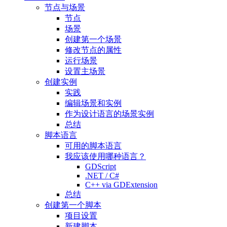
节点与场景
节点
场景
创建第一个场景
修改节点的属性
运行场景
设置主场景
创建实例
实践
编辑场景和实例
作为设计语言的场景实例
总结
脚本语言
可用的脚本语言
我应该使用哪种语言？
GDScript
.NET / C#
C++ via GDExtension
总结
创建第一个脚本
项目设置
新建脚本