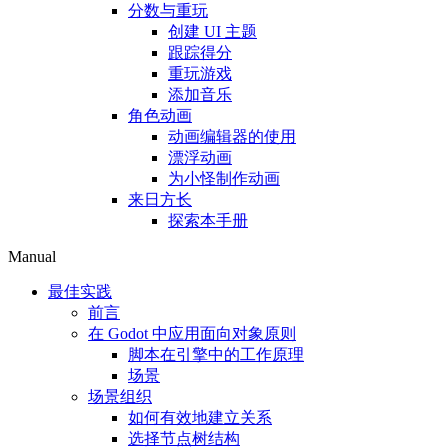
分数与重玩
创建 UI 主题
跟踪得分
重玩游戏
添加音乐
角色动画
动画编辑器的使用
漂浮动画
为小怪制作动画
来日方长
探索本手册
Manual
最佳实践
前言
在 Godot 中应用面向对象原则
脚本在引擎中的工作原理
场景
场景组织
如何有效地建立关系
选择节点树结构