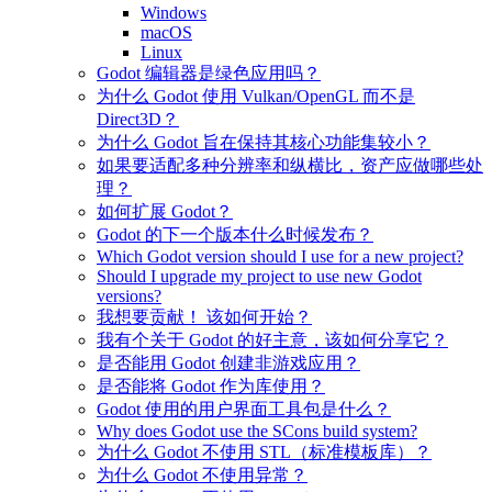
Windows
macOS
Linux
Godot 编辑器是绿色应用吗？
为什么 Godot 使用 Vulkan/OpenGL 而不是
Direct3D？
为什么 Godot 旨在保持其核心功能集较小？
如果要适配多种分辨率和纵横比，资产应做哪些处
理？
如何扩展 Godot？
Godot 的下一个版本什么时候发布？
Which Godot version should I use for a new project?
Should I upgrade my project to use new Godot
versions?
我想要贡献！ 该如何开始？
我有个关于 Godot 的好主意，该如何分享它？
是否能用 Godot 创建非游戏应用？
是否能将 Godot 作为库使用？
Godot 使用的用户界面工具包是什么？
Why does Godot use the SCons build system?
为什么 Godot 不使用 STL（标准模板库）？
为什么 Godot 不使用异常？