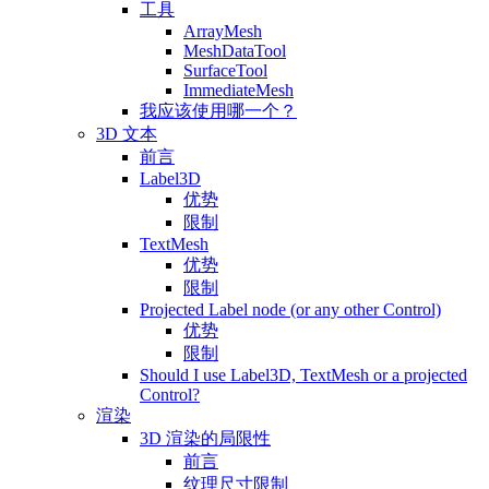
工具
ArrayMesh
MeshDataTool
SurfaceTool
ImmediateMesh
我应该使用哪一个？
3D 文本
前言
Label3D
优势
限制
TextMesh
优势
限制
Projected Label node (or any other Control)
优势
限制
Should I use Label3D, TextMesh or a projected
Control?
渲染
3D 渲染的局限性
前言
纹理尺寸限制