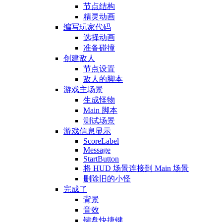
节点结构
精灵动画
编写玩家代码
选择动画
准备碰撞
创建敌人
节点设置
敌人的脚本
游戏主场景
生成怪物
Main 脚本
测试场景
游戏信息显示
ScoreLabel
Message
StartButton
将 HUD 场景连接到 Main 场景
删除旧的小怪
完成了
背景
音效
键盘快捷键