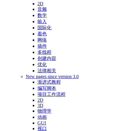
2D
音频
数学
输入
国际化
着色
网络
插件
多线程
创建内容
优化
法律相关
New pages since version 3.0
渐进式教程
编写脚本
项目工作流程
2D
3D
物理学
动画
GUI
视口