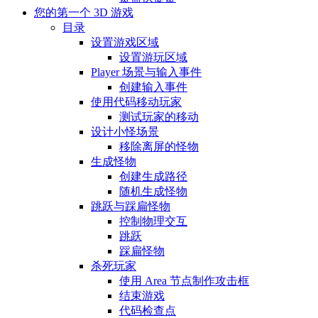
您的第一个 3D 游戏
目录
设置游戏区域
设置游玩区域
Player 场景与输入事件
创建输入事件
使用代码移动玩家
测试玩家的移动
设计小怪场景
移除离屏的怪物
生成怪物
创建生成路径
随机生成怪物
跳跃与踩扁怪物
控制物理交互
跳跃
踩扁怪物
杀死玩家
使用 Area 节点制作攻击框
结束游戏
代码检查点