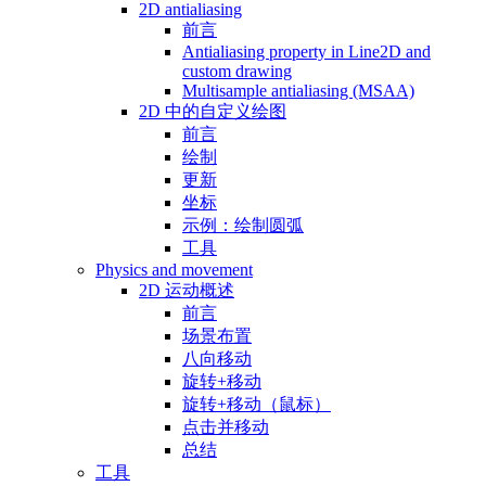
2D antialiasing
前言
Antialiasing property in Line2D and
custom drawing
Multisample antialiasing (MSAA)
2D 中的自定义绘图
前言
绘制
更新
坐标
示例：绘制圆弧
工具
Physics and movement
2D 运动概述
前言
场景布置
八向移动
旋转+移动
旋转+移动（鼠标）
点击并移动
总结
工具