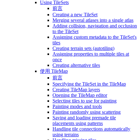
Using TileSets
前言
Creating a new TileSet
Merging several atlases into a single atlas
Adding collision, navigation and occlusion
to the TileSet
Assigning custom metadata to the TileSet's
tiles
Creating terrain sets (autotiling)
Assigning properties to multiple tiles at
once
Creating alternative tiles
使用 TileMap
前言
Specifying the TileSet in the TileMap
Creating TileMap layers
Opening the TileMap editor
Selecting tiles to use for painting
Painting modes and tools
Painting randomly using scattering
Saving and loading premade tile
placements using patterns
Handling tile connections automatically
using terrains