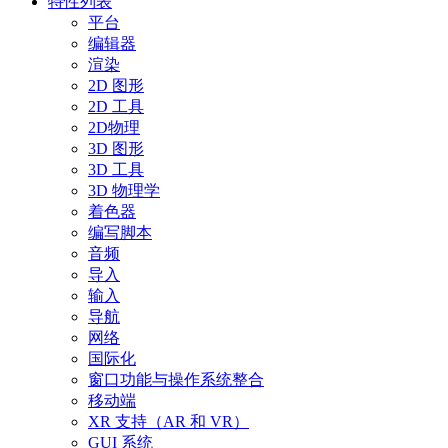
特性列表
平台
编辑器
渲染
2D 图形
2D 工具
2D物理
3D 图形
3D 工具
3D 物理学
着色器
编写脚本
音频
导入
输入
导航
网络
国际化
窗口功能与操作系统整合
移动端
XR 支持（AR 和 VR）
GUI 系统