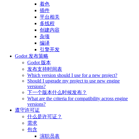
着色
插件
平台相关
多线程
创建内容
杂项
编译
引擎开发
Godot 发布策略
Godot 版本
发布支持时间表
Which version should I use for a new project?
Should I upgrade my project to use new engine
versions?
下一个版本什么时候发布？
What are the criteria for compatibility across engine
versions?
遵守许可证
什么是许可证？
需求
包含
演职员表