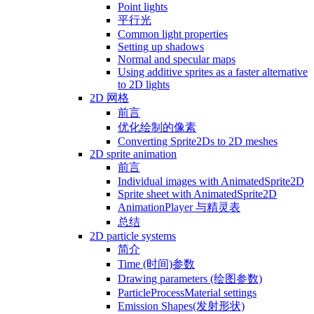
Point lights
平行光
Common light properties
Setting up shadows
Normal and specular maps
Using additive sprites as a faster alternative
to 2D lights
2D 网格
前言
优化绘制的像素
Converting Sprite2Ds to 2D meshes
2D sprite animation
前言
Individual images with AnimatedSprite2D
Sprite sheet with AnimatedSprite2D
AnimationPlayer 与精灵表
总结
2D particle systems
简介
Time (时间)参数
Drawing parameters (绘图参数)
ParticleProcessMaterial settings
Emission Shapes(发射形状)