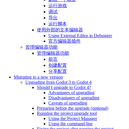
运行游戏
调试
导出
运行脚本
使用外部的文本编辑器
Using External Editor in Debugger
官方编辑器插件
管理编辑器功能
管理编辑器功能
前言
创建配置
分享配置
Migrating to a new version
Upgrading from Godot 3 to Godot 4
Should I upgrade to Godot 4?
Advantages of upgrading
Disadvantages of upgrading
Caveats of upgrading
Preparing before the upgrade (optional)
Running the project upgrade tool
Using the Project Manager
Using the command line
Fixing the project after running the project