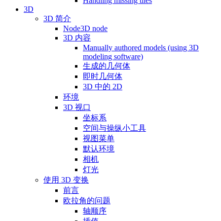
Handling missing tiles
3D
3D 简介
Node3D node
3D 内容
Manually authored models (using 3D
modeling software)
生成的几何体
即时几何体
3D 中的 2D
环境
3D 视口
坐标系
空间与操纵小工具
视图菜单
默认环境
相机
灯光
使用 3D 变换
前言
欧拉角的问题
轴顺序