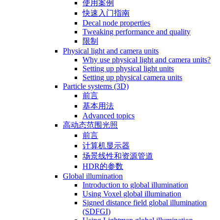
使用案例
快速入门指南
Decal node properties
Tweaking performance and quality
限制
Physical light and camera units
Why use physical light and camera units?
Setting up physical light units
Setting up physical camera units
Particle systems (3D)
前言
基本用法
Advanced topics
高动态范围光照
前言
计算机显示器
场景线性和资源管道
HDR的参数
Global illumination
Introduction to global illumination
Using Voxel global illumination
Signed distance field global illumination
(SDFGI)