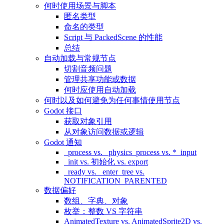
何时使用场景与脚本
匿名类型
命名的类型
Script 与 PackedScene 的性能
总结
自动加载与常规节点
切割音频问题
管理共享功能或数据
何时应使用自动加载
何时以及如何避免为任何事情使用节点
Godot 接口
获取对象引用
从对象访问数据或逻辑
Godot 通知
_process vs. _physics_process vs. *_input
_init vs. 初始化 vs. export
_ready vs. _enter_tree vs.
NOTIFICATION_PARENTED
数据偏好
数组、字典、对象
枚举：整数 VS 字符串
AnimatedTexture vs. AnimatedSprite2D vs.