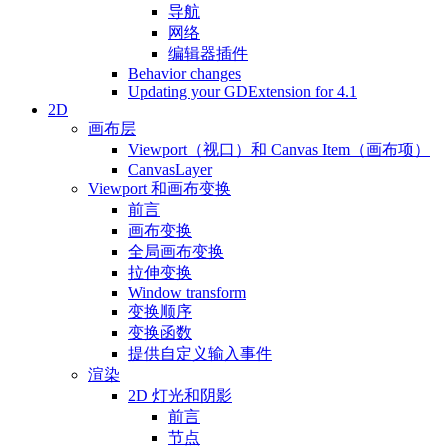
导航
网络
编辑器插件
Behavior changes
Updating your GDExtension for 4.1
2D
画布层
Viewport（视口）和 Canvas Item（画布项）
CanvasLayer
Viewport 和画布变换
前言
画布变换
全局画布变换
拉伸变换
Window transform
变换顺序
变换函数
提供自定义输入事件
渲染
2D 灯光和阴影
前言
节点