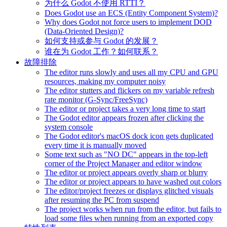
为什么 Godot 不使用 RTTI？
Does Godot use an ECS (Entity Component System)?
Why does Godot not force users to implement DOD
(Data-Oriented Design)?
如何支持或参与 Godot 的发展？
谁在为 Godot 工作？如何联系？
故障排除
The editor runs slowly and uses all my CPU and GPU
resources, making my computer noisy
The editor stutters and flickers on my variable refresh
rate monitor (G-Sync/FreeSync)
The editor or project takes a very long time to start
The Godot editor appears frozen after clicking the
system console
The Godot editor's macOS dock icon gets duplicated
every time it is manually moved
Some text such as "NO DC" appears in the top-left
corner of the Project Manager and editor window
The editor or project appears overly sharp or blurry
The editor or project appears to have washed out colors
The editor/project freezes or displays glitched visuals
after resuming the PC from suspend
The project works when run from the editor, but fails to
load some files when running from an exported copy