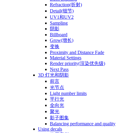
Refraction(折射)
Detail(细节)
UV1和UV2
Sampling
阴影
Billboard
Grow(增长)
变换
Proximity and Distance Fade
Material Settings
Render priority(渲染优先级)
Next Pass
3D 灯光和阴影
前言
光节点
Light number limits
平行光
全向光
聚光
影子图集
Balancing performance and quality
Using decals