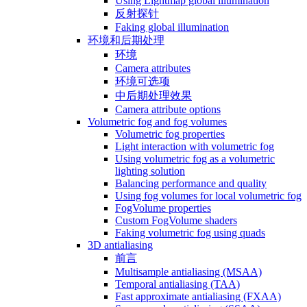
Using Lightmap global illumination
反射探针
Faking global illumination
环境和后期处理
环境
Camera attributes
环境可选项
中后期处理效果
Camera attribute options
Volumetric fog and fog volumes
Volumetric fog properties
Light interaction with volumetric fog
Using volumetric fog as a volumetric
lighting solution
Balancing performance and quality
Using fog volumes for local volumetric fog
FogVolume properties
Custom FogVolume shaders
Faking volumetric fog using quads
3D antialiasing
前言
Multisample antialiasing (MSAA)
Temporal antialiasing (TAA)
Fast approximate antialiasing (FXAA)