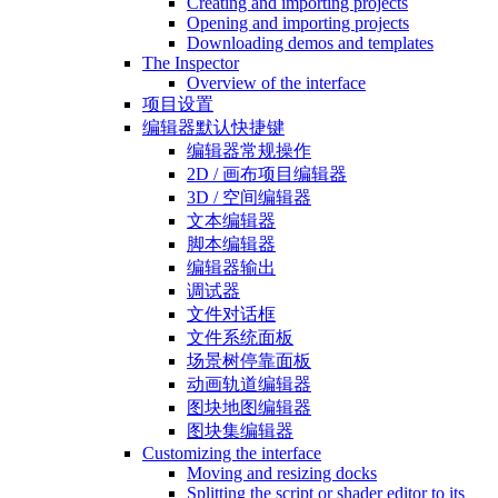
Creating and importing projects
Opening and importing projects
Downloading demos and templates
The Inspector
Overview of the interface
项目设置
编辑器默认快捷键
编辑器常规操作
2D / 画布项目编辑器
3D / 空间编辑器
文本编辑器
脚本编辑器
编辑器输出
调试器
文件对话框
文件系统面板
场景树停靠面板
动画轨道编辑器
图块地图编辑器
图块集编辑器
Customizing the interface
Moving and resizing docks
Splitting the script or shader editor to its