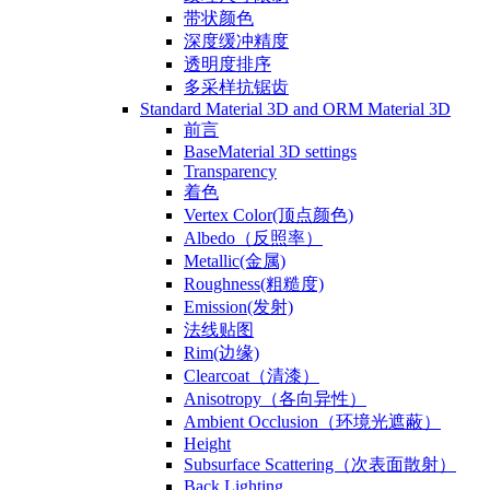
带状颜色
深度缓冲精度
透明度排序
多采样抗锯齿
Standard Material 3D and ORM Material 3D
前言
BaseMaterial 3D settings
Transparency
着色
Vertex Color(顶点颜色)
Albedo（反照率）
Metallic(金属)
Roughness(粗糙度)
Emission(发射)
法线贴图
Rim(边缘)
Clearcoat（清漆）
Anisotropy（各向异性）
Ambient Occlusion（环境光遮蔽）
Height
Subsurface Scattering（次表面散射）
Back Lighting