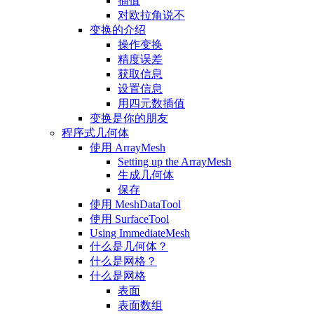
插值
对欧拉角说不
变换的介绍
操作变换
精度误差
获取信息
设置信息
用四元数插值
变换是你的朋友
程序式几何体
使用 ArrayMesh
Setting up the ArrayMesh
生成几何体
保存
使用 MeshDataTool
使用 SurfaceTool
Using ImmediateMesh
什么是几何体？
什么是网格？
什么是网格
表面
表面数组