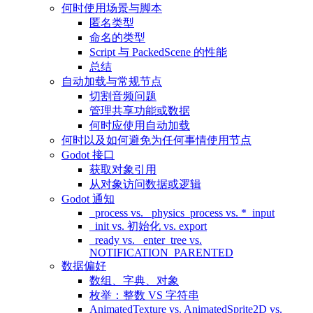
何时使用场景与脚本
匿名类型
命名的类型
Script 与 PackedScene 的性能
总结
自动加载与常规节点
切割音频问题
管理共享功能或数据
何时应使用自动加载
何时以及如何避免为任何事情使用节点
Godot 接口
获取对象引用
从对象访问数据或逻辑
Godot 通知
_process vs. _physics_process vs. *_input
_init vs. 初始化 vs. export
_ready vs. _enter_tree vs.
NOTIFICATION_PARENTED
数据偏好
数组、字典、对象
枚举：整数 VS 字符串
AnimatedTexture vs. AnimatedSprite2D vs.