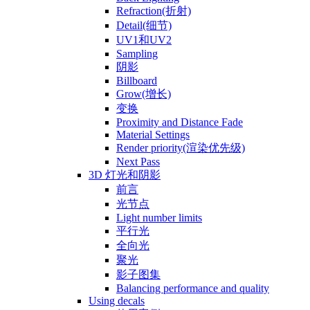
Refraction(折射)
Detail(细节)
UV1和UV2
Sampling
阴影
Billboard
Grow(增长)
变换
Proximity and Distance Fade
Material Settings
Render priority(渲染优先级)
Next Pass
3D 灯光和阴影
前言
光节点
Light number limits
平行光
全向光
聚光
影子图集
Balancing performance and quality
Using decals