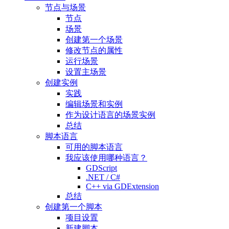
节点与场景
节点
场景
创建第一个场景
修改节点的属性
运行场景
设置主场景
创建实例
实践
编辑场景和实例
作为设计语言的场景实例
总结
脚本语言
可用的脚本语言
我应该使用哪种语言？
GDScript
.NET / C#
C++ via GDExtension
总结
创建第一个脚本
项目设置
新建脚本