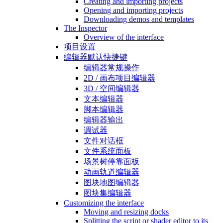
Creating and importing projects
Opening and importing projects
Downloading demos and templates
The Inspector
Overview of the interface
项目设置
编辑器默认快捷键
编辑器常规操作
2D / 画布项目编辑器
3D / 空间编辑器
文本编辑器
脚本编辑器
编辑器输出
调试器
文件对话框
文件系统面板
场景树停靠面板
动画轨道编辑器
图块地图编辑器
图块集编辑器
Customizing the interface
Moving and resizing docks
Splitting the script or shader editor to its