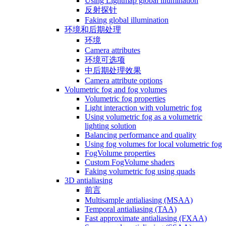
Using Lightmap global illumination
反射探针
Faking global illumination
环境和后期处理
环境
Camera attributes
环境可选项
中后期处理效果
Camera attribute options
Volumetric fog and fog volumes
Volumetric fog properties
Light interaction with volumetric fog
Using volumetric fog as a volumetric
lighting solution
Balancing performance and quality
Using fog volumes for local volumetric fog
FogVolume properties
Custom FogVolume shaders
Faking volumetric fog using quads
3D antialiasing
前言
Multisample antialiasing (MSAA)
Temporal antialiasing (TAA)
Fast approximate antialiasing (FXAA)