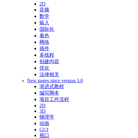
2D
音频
数学
输入
国际化
着色
网络
插件
多线程
创建内容
优化
法律相关
New pages since version 3.0
渐进式教程
编写脚本
项目工作流程
2D
3D
物理学
动画
GUI
视口