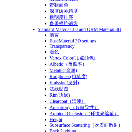
带状颜色
深度缓冲精度
透明度排序
多采样抗锯齿
Standard Material 3D and ORM Material 3D
前言
BaseMaterial 3D settings
Transparency
着色
Vertex Color(顶点颜色)
Albedo（反照率）
Metallic(金属)
Roughness(粗糙度)
Emission(发射)
法线贴图
Rim(边缘)
Clearcoat（清漆）
Anisotropy（各向异性）
Ambient Occlusion（环境光遮蔽）
Height
Subsurface Scattering（次表面散射）
Back Lighting