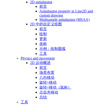
2D antialiasing
前言
Antialiasing property in Line2D and
custom drawing
Multisample antialiasing (MSAA)
2D 中的自定义绘图
前言
绘制
更新
坐标
示例：绘制圆弧
工具
Physics and movement
2D 运动概述
前言
场景布置
八向移动
旋转+移动
旋转+移动（鼠标）
点击并移动
总结
工具