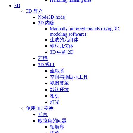
Handling missing tiles
3D
3D 简介
Node3D node
3D 内容
Manually authored models (using 3D
modeling software)
生成的几何体
即时几何体
3D 中的 2D
环境
3D 视口
坐标系
空间与操纵小工具
视图菜单
默认环境
相机
灯光
使用 3D 变换
前言
欧拉角的问题
轴顺序