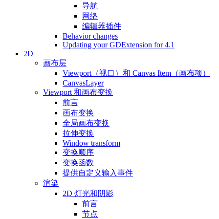
导航
网络
编辑器插件
Behavior changes
Updating your GDExtension for 4.1
2D
画布层
Viewport（视口）和 Canvas Item（画布项）
CanvasLayer
Viewport 和画布变换
前言
画布变换
全局画布变换
拉伸变换
Window transform
变换顺序
变换函数
提供自定义输入事件
渲染
2D 灯光和阴影
前言
节点