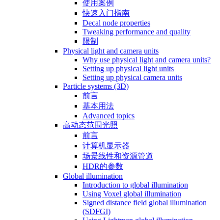
使用案例
快速入门指南
Decal node properties
Tweaking performance and quality
限制
Physical light and camera units
Why use physical light and camera units?
Setting up physical light units
Setting up physical camera units
Particle systems (3D)
前言
基本用法
Advanced topics
高动态范围光照
前言
计算机显示器
场景线性和资源管道
HDR的参数
Global illumination
Introduction to global illumination
Using Voxel global illumination
Signed distance field global illumination
(SDFGI)