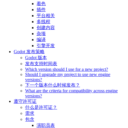
着色
插件
平台相关
多线程
创建内容
杂项
编译
引擎开发
Godot 发布策略
Godot 版本
发布支持时间表
Which version should I use for a new project?
Should I upgrade my project to use new engine
versions?
下一个版本什么时候发布？
What are the criteria for compatibility across engine
versions?
遵守许可证
什么是许可证？
需求
包含
演职员表