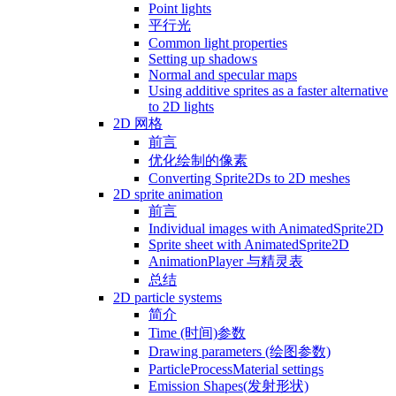
Point lights
平行光
Common light properties
Setting up shadows
Normal and specular maps
Using additive sprites as a faster alternative
to 2D lights
2D 网格
前言
优化绘制的像素
Converting Sprite2Ds to 2D meshes
2D sprite animation
前言
Individual images with AnimatedSprite2D
Sprite sheet with AnimatedSprite2D
AnimationPlayer 与精灵表
总结
2D particle systems
简介
Time (时间)参数
Drawing parameters (绘图参数)
ParticleProcessMaterial settings
Emission Shapes(发射形状)