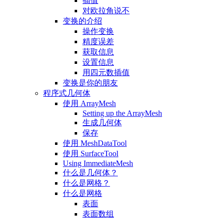
插值
对欧拉角说不
变换的介绍
操作变换
精度误差
获取信息
设置信息
用四元数插值
变换是你的朋友
程序式几何体
使用 ArrayMesh
Setting up the ArrayMesh
生成几何体
保存
使用 MeshDataTool
使用 SurfaceTool
Using ImmediateMesh
什么是几何体？
什么是网格？
什么是网格
表面
表面数组