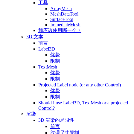
工具
ArrayMesh
MeshDataTool
SurfaceTool
ImmediateMesh
我应该使用哪一个？
3D 文本
前言
Label3D
优势
限制
TextMesh
优势
限制
Projected Label node (or any other Control)
优势
限制
Should I use Label3D, TextMesh or a projected
Control?
渲染
3D 渲染的局限性
前言
纹理尺寸限制