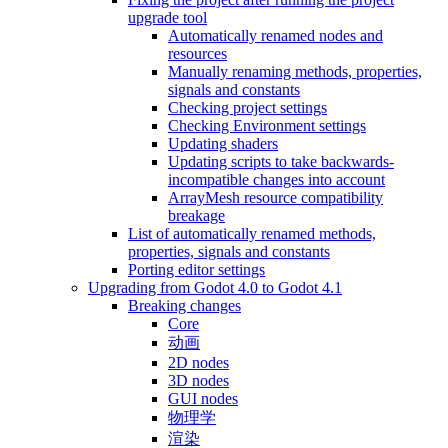
upgrade tool
Automatically renamed nodes and
resources
Manually renaming methods, properties,
signals and constants
Checking project settings
Checking Environment settings
Updating shaders
Updating scripts to take backwards-
incompatible changes into account
ArrayMesh resource compatibility
breakage
List of automatically renamed methods,
properties, signals and constants
Porting editor settings
Upgrading from Godot 4.0 to Godot 4.1
Breaking changes
Core
动画
2D nodes
3D nodes
GUI nodes
物理学
渲染