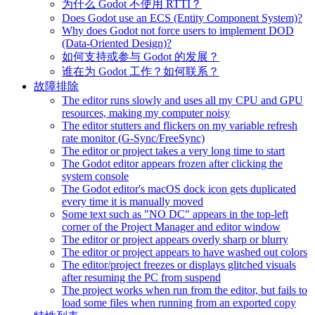
为什么 Godot 不使用 RTTI？
Does Godot use an ECS (Entity Component System)?
Why does Godot not force users to implement DOD
(Data-Oriented Design)?
如何支持或参与 Godot 的发展？
谁在为 Godot 工作？如何联系？
故障排除
The editor runs slowly and uses all my CPU and GPU
resources, making my computer noisy
The editor stutters and flickers on my variable refresh
rate monitor (G-Sync/FreeSync)
The editor or project takes a very long time to start
The Godot editor appears frozen after clicking the
system console
The Godot editor's macOS dock icon gets duplicated
every time it is manually moved
Some text such as "NO DC" appears in the top-left
corner of the Project Manager and editor window
The editor or project appears overly sharp or blurry
The editor or project appears to have washed out colors
The editor/project freezes or displays glitched visuals
after resuming the PC from suspend
The project works when run from the editor, but fails to
load some files when running from an exported copy