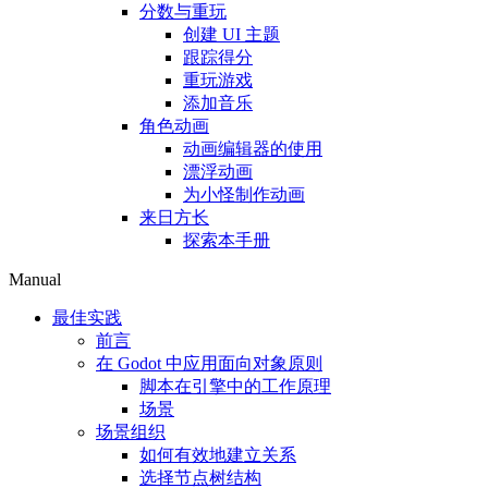
分数与重玩
创建 UI 主题
跟踪得分
重玩游戏
添加音乐
角色动画
动画编辑器的使用
漂浮动画
为小怪制作动画
来日方长
探索本手册
Manual
最佳实践
前言
在 Godot 中应用面向对象原则
脚本在引擎中的工作原理
场景
场景组织
如何有效地建立关系
选择节点树结构