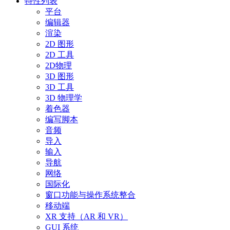
特性列表
平台
编辑器
渲染
2D 图形
2D 工具
2D物理
3D 图形
3D 工具
3D 物理学
着色器
编写脚本
音频
导入
输入
导航
网络
国际化
窗口功能与操作系统整合
移动端
XR 支持（AR 和 VR）
GUI 系统