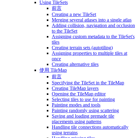
Using TileSets
前言
Creating a new TileSet
Merging several atlases into a single atlas
Adding collision, navigation and occlusion
to the TileSet
Assigning custom metadata to the TileSet's
tiles
Creating terrain sets (autotiling)
Assigning properties to multiple tiles at
once
Creating alternative tiles
使用 TileMap
前言
Specifying the TileSet in the TileMap
Creating TileMap layers
Opening the TileMap editor
Selecting tiles to use for painting
Painting modes and tools
Painting randomly using scattering
Saving and loading premade tile
placements using patterns
Handling tile connections automatically
using terrains