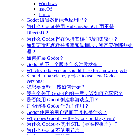
Windows
macOS
Linux
Godot 编辑器是绿色应用吗？
为什么 Godot 使用 Vulkan/OpenGL 而不是
Direct3D？
为什么 Godot 旨在保持其核心功能集较小？
如果要适配多种分辨率和纵横比，资产应做哪些处
理？
如何扩展 Godot？
Godot 的下一个版本什么时候发布？
Which Godot version should I use for a new project?
Should I upgrade my project to use new Godot
versions?
我想要贡献！ 该如何开始？
我有个关于 Godot 的好主意，该如何分享它？
是否能用 Godot 创建非游戏应用？
是否能将 Godot 作为库使用？
Godot 使用的用户界面工具包是什么？
Why does Godot use the SCons build system?
为什么 Godot 不使用 STL（标准模板库）？
为什么 Godot 不使用异常？