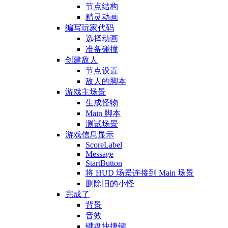
节点结构
精灵动画
编写玩家代码
选择动画
准备碰撞
创建敌人
节点设置
敌人的脚本
游戏主场景
生成怪物
Main 脚本
测试场景
游戏信息显示
ScoreLabel
Message
StartButton
将 HUD 场景连接到 Main 场景
删除旧的小怪
完成了
背景
音效
键盘快捷键