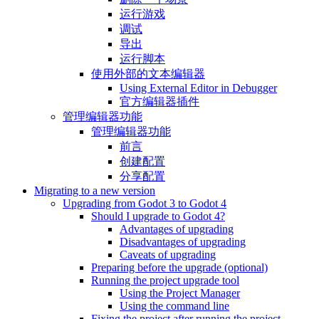
运行游戏
调试
导出
运行脚本
使用外部的文本编辑器
Using External Editor in Debugger
官方编辑器插件
管理编辑器功能
管理编辑器功能
前言
创建配置
分享配置
Migrating to a new version
Upgrading from Godot 3 to Godot 4
Should I upgrade to Godot 4?
Advantages of upgrading
Disadvantages of upgrading
Caveats of upgrading
Preparing before the upgrade (optional)
Running the project upgrade tool
Using the Project Manager
Using the command line
Fixing the project after running the project