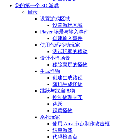
您的第一个 3D 游戏
目录
设置游戏区域
设置游玩区域
Player 场景与输入事件
创建输入事件
使用代码移动玩家
测试玩家的移动
设计小怪场景
移除离屏的怪物
生成怪物
创建生成路径
随机生成怪物
跳跃与踩扁怪物
控制物理交互
跳跃
踩扁怪物
杀死玩家
使用 Area 节点制作攻击框
结束游戏
代码检查点