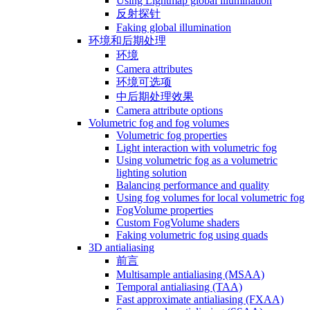
Using Lightmap global illumination
反射探针
Faking global illumination
环境和后期处理
环境
Camera attributes
环境可选项
中后期处理效果
Camera attribute options
Volumetric fog and fog volumes
Volumetric fog properties
Light interaction with volumetric fog
Using volumetric fog as a volumetric
lighting solution
Balancing performance and quality
Using fog volumes for local volumetric fog
FogVolume properties
Custom FogVolume shaders
Faking volumetric fog using quads
3D antialiasing
前言
Multisample antialiasing (MSAA)
Temporal antialiasing (TAA)
Fast approximate antialiasing (FXAA)