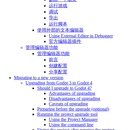
运行游戏
调试
导出
运行脚本
使用外部的文本编辑器
Using External Editor in Debugger
官方编辑器插件
管理编辑器功能
管理编辑器功能
前言
创建配置
分享配置
Migrating to a new version
Upgrading from Godot 3 to Godot 4
Should I upgrade to Godot 4?
Advantages of upgrading
Disadvantages of upgrading
Caveats of upgrading
Preparing before the upgrade (optional)
Running the project upgrade tool
Using the Project Manager
Using the command line
Fixing the project after running the project