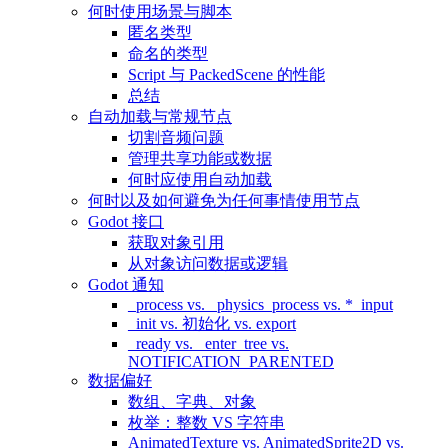
何时使用场景与脚本
匿名类型
命名的类型
Script 与 PackedScene 的性能
总结
自动加载与常规节点
切割音频问题
管理共享功能或数据
何时应使用自动加载
何时以及如何避免为任何事情使用节点
Godot 接口
获取对象引用
从对象访问数据或逻辑
Godot 通知
_process vs. _physics_process vs. *_input
_init vs. 初始化 vs. export
_ready vs. _enter_tree vs.
NOTIFICATION_PARENTED
数据偏好
数组、字典、对象
枚举：整数 VS 字符串
AnimatedTexture vs. AnimatedSprite2D vs.