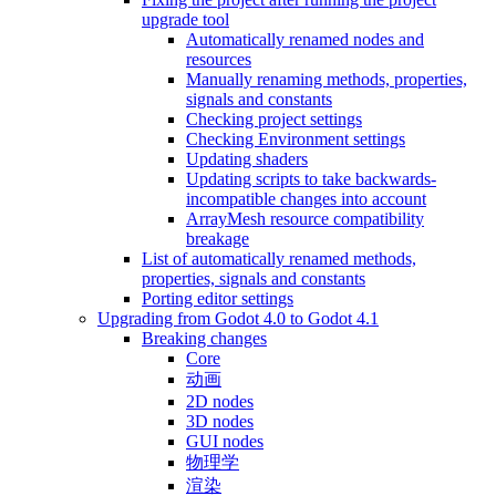
upgrade tool
Automatically renamed nodes and
resources
Manually renaming methods, properties,
signals and constants
Checking project settings
Checking Environment settings
Updating shaders
Updating scripts to take backwards-
incompatible changes into account
ArrayMesh resource compatibility
breakage
List of automatically renamed methods,
properties, signals and constants
Porting editor settings
Upgrading from Godot 4.0 to Godot 4.1
Breaking changes
Core
动画
2D nodes
3D nodes
GUI nodes
物理学
渲染