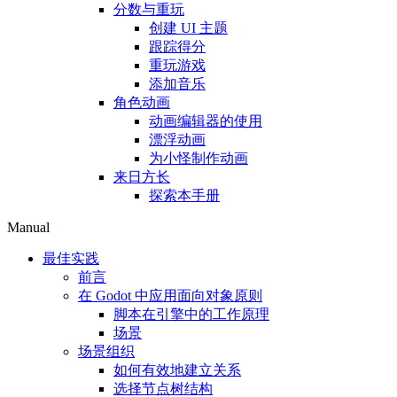
分数与重玩
创建 UI 主题
跟踪得分
重玩游戏
添加音乐
角色动画
动画编辑器的使用
漂浮动画
为小怪制作动画
来日方长
探索本手册
Manual
最佳实践
前言
在 Godot 中应用面向对象原则
脚本在引擎中的工作原理
场景
场景组织
如何有效地建立关系
选择节点树结构