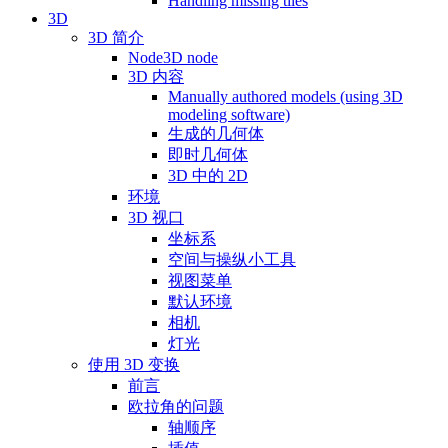
Handling missing tiles
3D
3D 简介
Node3D node
3D 内容
Manually authored models (using 3D
modeling software)
生成的几何体
即时几何体
3D 中的 2D
环境
3D 视口
坐标系
空间与操纵小工具
视图菜单
默认环境
相机
灯光
使用 3D 变换
前言
欧拉角的问题
轴顺序