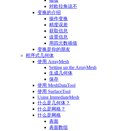
插值
对欧拉角说不
变换的介绍
操作变换
精度误差
获取信息
设置信息
用四元数插值
变换是你的朋友
程序式几何体
使用 ArrayMesh
Setting up the ArrayMesh
生成几何体
保存
使用 MeshDataTool
使用 SurfaceTool
Using ImmediateMesh
什么是几何体？
什么是网格？
什么是网格
表面
表面数组