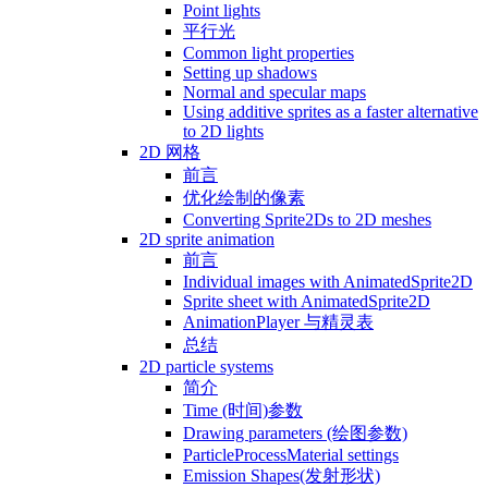
Point lights
平行光
Common light properties
Setting up shadows
Normal and specular maps
Using additive sprites as a faster alternative
to 2D lights
2D 网格
前言
优化绘制的像素
Converting Sprite2Ds to 2D meshes
2D sprite animation
前言
Individual images with AnimatedSprite2D
Sprite sheet with AnimatedSprite2D
AnimationPlayer 与精灵表
总结
2D particle systems
简介
Time (时间)参数
Drawing parameters (绘图参数)
ParticleProcessMaterial settings
Emission Shapes(发射形状)