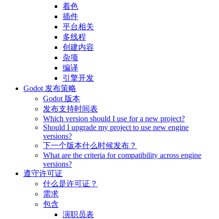
着色
插件
平台相关
多线程
创建内容
杂项
编译
引擎开发
Godot 发布策略
Godot 版本
发布支持时间表
Which version should I use for a new project?
Should I upgrade my project to use new engine
versions?
下一个版本什么时候发布？
What are the criteria for compatibility across engine
versions?
遵守许可证
什么是许可证？
需求
包含
演职员表