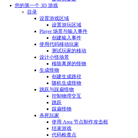
您的第一个 3D 游戏
目录
设置游戏区域
设置游玩区域
Player 场景与输入事件
创建输入事件
使用代码移动玩家
测试玩家的移动
设计小怪场景
移除离屏的怪物
生成怪物
创建生成路径
随机生成怪物
跳跃与踩扁怪物
控制物理交互
跳跃
踩扁怪物
杀死玩家
使用 Area 节点制作攻击框
结束游戏
代码检查点