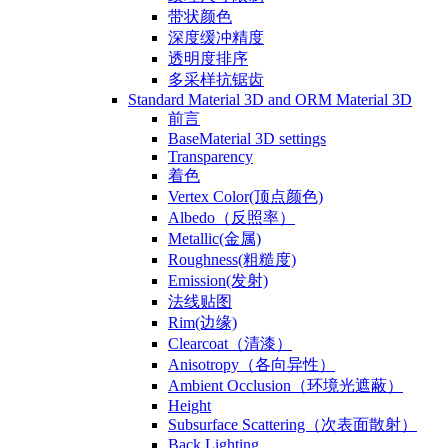
带状颜色
深度缓冲精度
透明度排序
多采样抗锯齿
Standard Material 3D and ORM Material 3D
前言
BaseMaterial 3D settings
Transparency
着色
Vertex Color(顶点颜色)
Albedo（反照率）
Metallic(金属)
Roughness(粗糙度)
Emission(发射)
法线贴图
Rim(边缘)
Clearcoat（清漆）
Anisotropy（各向异性）
Ambient Occlusion（环境光遮蔽）
Height
Subsurface Scattering（次表面散射）
Back Lighting