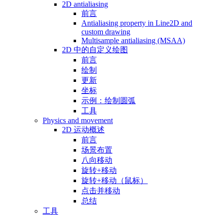
2D antialiasing
前言
Antialiasing property in Line2D and
custom drawing
Multisample antialiasing (MSAA)
2D 中的自定义绘图
前言
绘制
更新
坐标
示例：绘制圆弧
工具
Physics and movement
2D 运动概述
前言
场景布置
八向移动
旋转+移动
旋转+移动（鼠标）
点击并移动
总结
工具