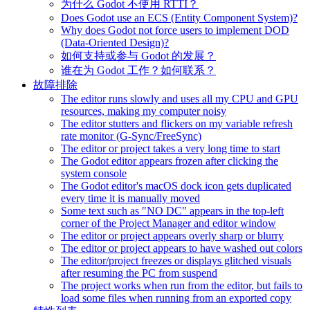
为什么 Godot 不使用 RTTI？
Does Godot use an ECS (Entity Component System)?
Why does Godot not force users to implement DOD
(Data-Oriented Design)?
如何支持或参与 Godot 的发展？
谁在为 Godot 工作？如何联系？
故障排除
The editor runs slowly and uses all my CPU and GPU
resources, making my computer noisy
The editor stutters and flickers on my variable refresh
rate monitor (G-Sync/FreeSync)
The editor or project takes a very long time to start
The Godot editor appears frozen after clicking the
system console
The Godot editor's macOS dock icon gets duplicated
every time it is manually moved
Some text such as "NO DC" appears in the top-left
corner of the Project Manager and editor window
The editor or project appears overly sharp or blurry
The editor or project appears to have washed out colors
The editor/project freezes or displays glitched visuals
after resuming the PC from suspend
The project works when run from the editor, but fails to
load some files when running from an exported copy