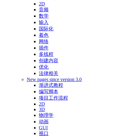
2D
音频
数学
输入
国际化
着色
网络
插件
多线程
创建内容
优化
法律相关
New pages since version 3.0
渐进式教程
编写脚本
项目工作流程
2D
3D
物理学
动画
GUI
视口