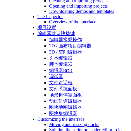
Creating and importing projects
Opening and importing projects
Downloading demos and templates
The Inspector
Overview of the interface
项目设置
编辑器默认快捷键
编辑器常规操作
2D / 画布项目编辑器
3D / 空间编辑器
文本编辑器
脚本编辑器
编辑器输出
调试器
文件对话框
文件系统面板
场景树停靠面板
动画轨道编辑器
图块地图编辑器
图块集编辑器
Customizing the interface
Moving and resizing docks
Splitting the script or shader editor to its