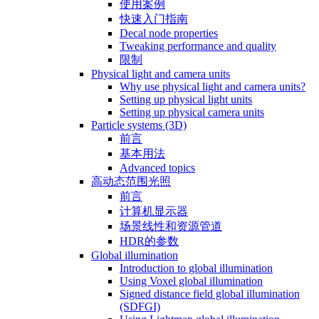
使用案例
快速入门指南
Decal node properties
Tweaking performance and quality
限制
Physical light and camera units
Why use physical light and camera units?
Setting up physical light units
Setting up physical camera units
Particle systems (3D)
前言
基本用法
Advanced topics
高动态范围光照
前言
计算机显示器
场景线性和资源管道
HDR的参数
Global illumination
Introduction to global illumination
Using Voxel global illumination
Signed distance field global illumination
(SDFGI)