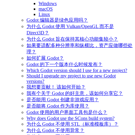
Windows
macOS
Linux
Godot 编辑器是绿色应用吗？
为什么 Godot 使用 Vulkan/OpenGL 而不是
Direct3D？
为什么 Godot 旨在保持其核心功能集较小？
如果要适配多种分辨率和纵横比，资产应做哪些处
理？
如何扩展 Godot？
Godot 的下一个版本什么时候发布？
Which Godot version should I use for a new project?
Should I upgrade my project to use new Godot
versions?
我想要贡献！ 该如何开始？
我有个关于 Godot 的好主意，该如何分享它？
是否能用 Godot 创建非游戏应用？
是否能将 Godot 作为库使用？
Godot 使用的用户界面工具包是什么？
Why does Godot use the SCons build system?
为什么 Godot 不使用 STL（标准模板库）？
为什么 Godot 不使用异常？