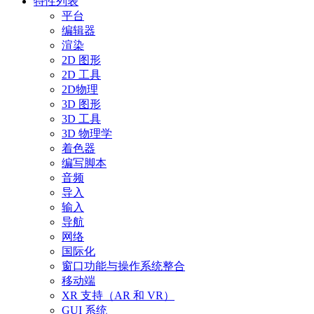
特性列表
平台
编辑器
渲染
2D 图形
2D 工具
2D物理
3D 图形
3D 工具
3D 物理学
着色器
编写脚本
音频
导入
输入
导航
网络
国际化
窗口功能与操作系统整合
移动端
XR 支持（AR 和 VR）
GUI 系统