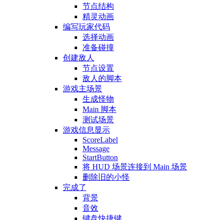
节点结构
精灵动画
编写玩家代码
选择动画
准备碰撞
创建敌人
节点设置
敌人的脚本
游戏主场景
生成怪物
Main 脚本
测试场景
游戏信息显示
ScoreLabel
Message
StartButton
将 HUD 场景连接到 Main 场景
删除旧的小怪
完成了
背景
音效
键盘快捷键