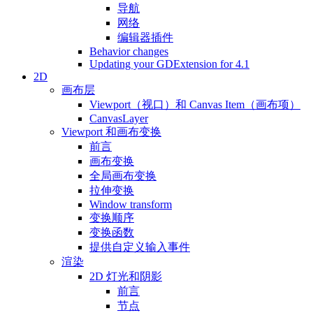
导航
网络
编辑器插件
Behavior changes
Updating your GDExtension for 4.1
2D
画布层
Viewport（视口）和 Canvas Item（画布项）
CanvasLayer
Viewport 和画布变换
前言
画布变换
全局画布变换
拉伸变换
Window transform
变换顺序
变换函数
提供自定义输入事件
渲染
2D 灯光和阴影
前言
节点