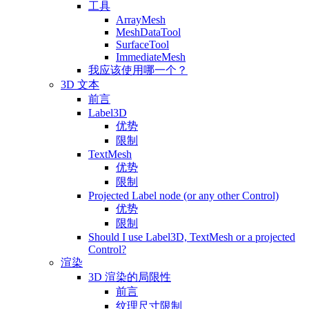
工具
ArrayMesh
MeshDataTool
SurfaceTool
ImmediateMesh
我应该使用哪一个？
3D 文本
前言
Label3D
优势
限制
TextMesh
优势
限制
Projected Label node (or any other Control)
优势
限制
Should I use Label3D, TextMesh or a projected
Control?
渲染
3D 渲染的局限性
前言
纹理尺寸限制