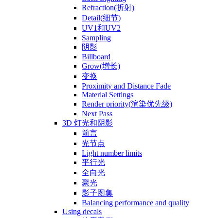
Refraction(折射)
Detail(细节)
UV1和UV2
Sampling
阴影
Billboard
Grow(增长)
变换
Proximity and Distance Fade
Material Settings
Render priority(渲染优先级)
Next Pass
3D 灯光和阴影
前言
光节点
Light number limits
平行光
全向光
聚光
影子图集
Balancing performance and quality
Using decals