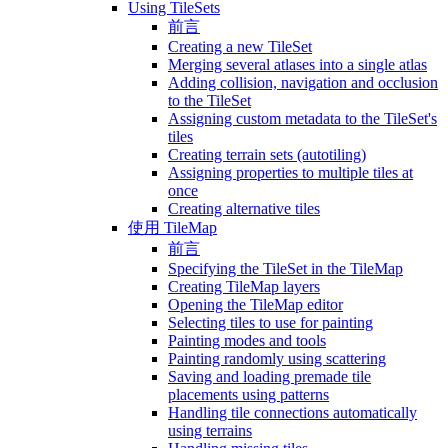
Using TileSets
前言
Creating a new TileSet
Merging several atlases into a single atlas
Adding collision, navigation and occlusion
to the TileSet
Assigning custom metadata to the TileSet's
tiles
Creating terrain sets (autotiling)
Assigning properties to multiple tiles at
once
Creating alternative tiles
使用 TileMap
前言
Specifying the TileSet in the TileMap
Creating TileMap layers
Opening the TileMap editor
Selecting tiles to use for painting
Painting modes and tools
Painting randomly using scattering
Saving and loading premade tile
placements using patterns
Handling tile connections automatically
using terrains