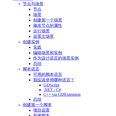
节点与场景
节点
场景
创建第一个场景
修改节点的属性
运行场景
设置主场景
创建实例
实践
编辑场景和实例
作为设计语言的场景实例
总结
脚本语言
可用的脚本语言
我应该使用哪种语言？
GDScript
.NET / C#
C++ via GDExtension
总结
创建第一个脚本
项目设置
新建脚本