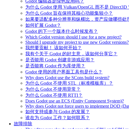
Godot 编辑器是绿色应用吗？
为什么 Godot 使用 Vulkan/OpenGL 而不是 Direct3D
为什么 Godot 旨在保持其核心功能集较小？
如果要适配多种分辨率和纵横比，资产应做哪些处
如何扩展 Godot？
Godot 的下一个版本什么时候发布？
Which Godot version should I use for a new project?
Should I upgrade my project to use new Godot versions?
我想要贡献！ 该如何开始？
我有个关于 Godot 的好主意，该如何分享它？
是否能用 Godot 创建非游戏应用？
是否能将 Godot 作为库使用？
Godot 使用的用户界面工具包是什么？
Why does Godot use the SCons build system?
为什么 Godot 不使用 STL（标准模板库）？
为什么 Godot 不使用异常？
为什么 Godot 不使用 RTTI？
Does Godot use an ECS (Entity Component System)?
Why does Godot not force users to implement DOD (Dat
如何支持或参与 Godot 的发展？
谁在为 Godot 工作？如何联系？
故障排除