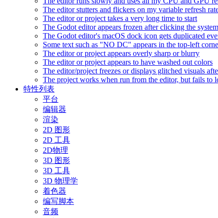
The editor runs slowly and uses all my CPU and GPU r
The editor stutters and flickers on my variable refresh r
The editor or project takes a very long time to start
The Godot editor appears frozen after clicking the syste
The Godot editor's macOS dock icon gets duplicated eve
Some text such as "NO DC" appears in the top-left corn
The editor or project appears overly sharp or blurry
The editor or project appears to have washed out colors
The editor/project freezes or displays glitched visuals a
The project works when run from the editor, but fails to
特性列表
平台
编辑器
渲染
2D 图形
2D 工具
2D物理
3D 图形
3D 工具
3D 物理学
着色器
编写脚本
音频