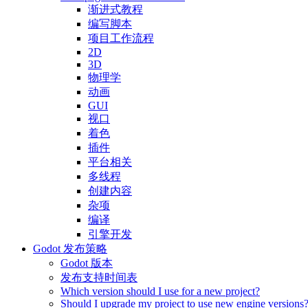
渐进式教程
编写脚本
项目工作流程
2D
3D
物理学
动画
GUI
视口
着色
插件
平台相关
多线程
创建内容
杂项
编译
引擎开发
Godot 发布策略
Godot 版本
发布支持时间表
Which version should I use for a new project?
Should I upgrade my project to use new engine versions