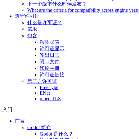
下一个版本什么时候发布？
What are the criteria for compatibility across engine vers
遵守许可证
什么是许可证？
需求
包含
演职员表
许可证显示
输出日志
附带文件
印刷手册
许可证链接
第三方许可证
FreeType
ENet
mbed TLS
入门
前言
Godot 简介
Godot 是什么？