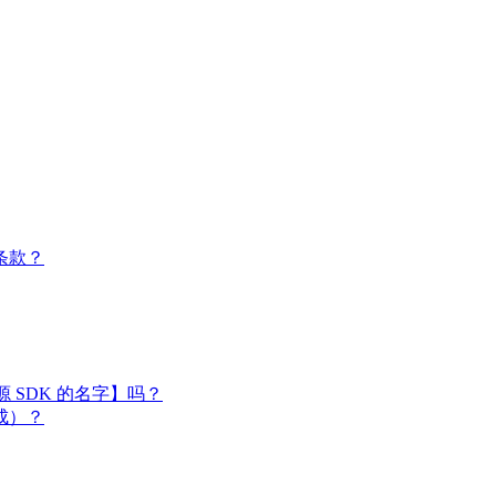
条款？
闭源 SDK 的名字】吗？
成）？