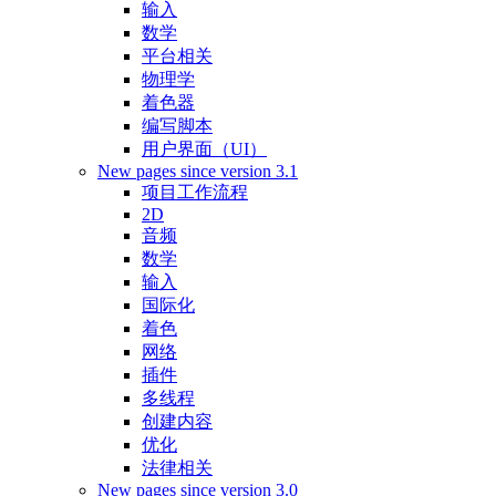
输入
数学
平台相关
物理学
着色器
编写脚本
用户界面（UI）
New pages since version 3.1
项目工作流程
2D
音频
数学
输入
国际化
着色
网络
插件
多线程
创建内容
优化
法律相关
New pages since version 3.0