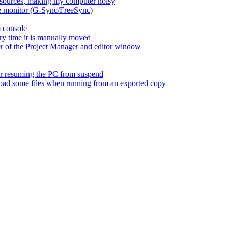
esources, making my computer noisy
ate monitor (G-Sync/FreeSync)
m console
ry time it is manually moved
er of the Project Manager and editor window
fter resuming the PC from suspend
 load some files when running from an exported copy