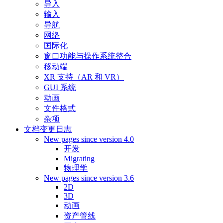
导入
输入
导航
网络
国际化
窗口功能与操作系统整合
移动端
XR 支持（AR 和 VR）
GUI 系统
动画
文件格式
杂项
文档变更日志
New pages since version 4.0
开发
Migrating
物理学
New pages since version 3.6
2D
3D
动画
资产管线