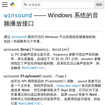
—— Windows 系统的音
winsound
频播放接口
通过
winsound
模块可访问 Windows 平台的基础音频播放机制。
包括一些函数和几个常量。
(
)
Beep
winsound.
frequency
,
duration
让 PC 的扬声器发出提示音。
frequency
参数可指定声音的频
率，单位是赫兹，必须位于 37 到 32,767 之间。
duration
参数
则指定了声音应持续的毫秒数。若系统无法让扬声器发声，则
会触发
RuntimeError
。
(
)
PlaySound
winsound.
sound
,
flags
由平台 API 调用底层的
PlaySound()
函数。
sound
形参可以
是一个文件名、系统声音别名、
bytes-like object
形式的音频数
据或者
None
。 对它的解读取决于
flags
的值，它可以为下述
常量通过按位或运算得到的组合。 如果
sound
形参为
None
，
则将停止当前播放的任何波形声音。 如果系统提示错误，则会
引发
RuntimeError
。