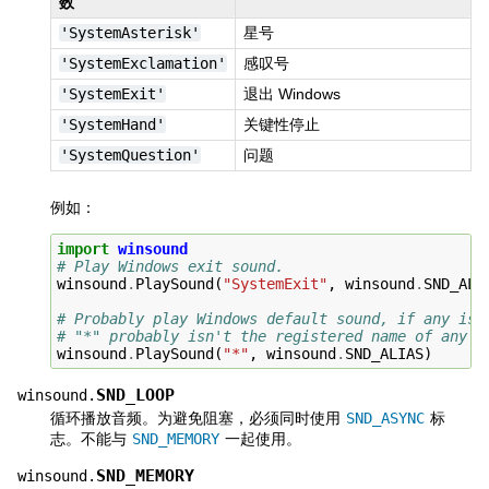
数
'SystemAsterisk'
星号
'SystemExclamation'
感叹号
'SystemExit'
退出 Windows
'SystemHand'
关键性停止
'SystemQuestion'
问题
例如：
import
winsound
# Play Windows exit sound.
winsound
.
PlaySound
(
"SystemExit"
,
winsound
.
SND_ALI
# Probably play Windows default sound, if any is 
# "*" probably isn't the registered name of any s
winsound
.
PlaySound
(
"*"
,
winsound
.
SND_ALIAS
)
SND_LOOP
winsound.
循环播放音频。为避免阻塞，必须同时使用
SND_ASYNC
标
志。不能与
SND_MEMORY
一起使用。
SND_MEMORY
winsound.