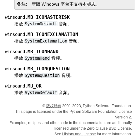
备注
新版 Windows 平台不支持本标志。
MB_ICONASTERISK
winsound.
播放
SystemDefault
音频。
MB_ICONEXCLAMATION
winsound.
播放
SystemExclamation
音频。
MB_ICONHAND
winsound.
播放
SystemHand
音频。
MB_ICONQUESTION
winsound.
播放
SystemQuestion
音频。
MB_OK
winsound.
播放
SystemDefault
音频。
©
版权所有
2001-2023, Python Software Foundation.
This page is licensed under the Python Software Foundation License
Version 2.
Examples, recipes, and other code in the documentation are additionally
licensed under the Zero Clause BSD License.
See
History and License
for more information.