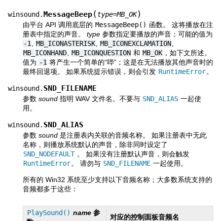
(
)
MessageBeep
winsound.
type
=
MB_OK
由平台 API 调用底层的
MessageBeep()
函数。 这将播放在注
册表中指定的声音。
type
参数指定要播放的声音；可能的值为
-1
,
MB_ICONASTERISK
,
MB_ICONEXCLAMATION
,
MB_ICONHAND
,
MB_ICONQUESTION
和
MB_OK
，如下文所述。
值为
-1
将产生一个简单的“哔”；这是在无法播放其他声音时的
最终回退项。 如果系统提示错误，则会引发
RuntimeError
。
SND_FILENAME
winsound.
参数
sound
指明 WAV 文件名。不要与
SND_ALIAS
一起使
用。
SND_ALIAS
winsound.
参数
sound
是注册表内关联的音频名称。 如果注册表中无此
名称，则播放系统默认的声音，除非同时设定了
SND_NODEFAULT
。 如果没有注册默认声音，则会触发
RuntimeError
。 请勿与
SND_FILENAME
一起使用。
所有的 Win32 系统至少支持以下音频名称；大多数系统支持的
音频都多于这些：
PlaySound()
name
参
对应的控制面板音频名