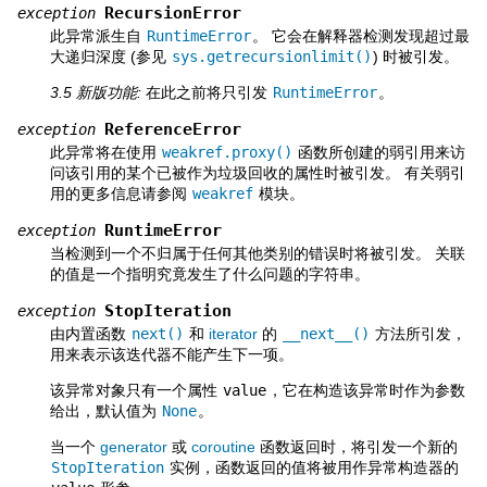
RecursionError
exception
此异常派生自
RuntimeError
。 它会在解释器检测发现超过最
大递归深度 (参见
sys.getrecursionlimit()
) 时被引发。
3.5 新版功能:
在此之前将只引发
RuntimeError
。
ReferenceError
exception
此异常将在使用
weakref.proxy()
函数所创建的弱引用来访
问该引用的某个已被作为垃圾回收的属性时被引发。 有关弱引
用的更多信息请参阅
weakref
模块。
RuntimeError
exception
当检测到一个不归属于任何其他类别的错误时将被引发。 关联
的值是一个指明究竟发生了什么问题的字符串。
StopIteration
exception
由内置函数
next()
和
iterator
的
__next__()
方法所引发，
用来表示该迭代器不能产生下一项。
该异常对象只有一个属性
value
，它在构造该异常时作为参数
给出，默认值为
None
。
当一个
generator
或
coroutine
函数返回时，将引发一个新的
StopIteration
实例，函数返回的值将被用作异常构造器的