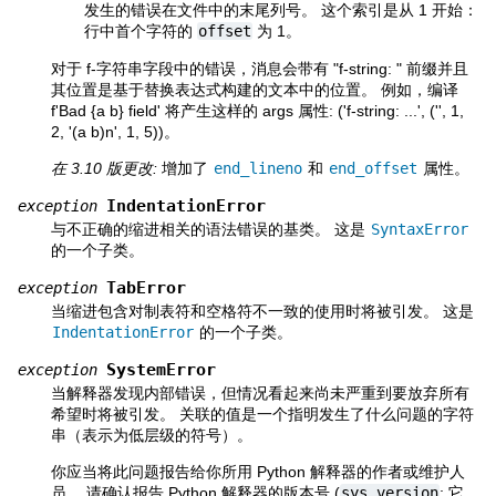
发生的错误在文件中的末尾列号。 这个索引是从 1 开始：
行中首个字符的
offset
为 1。
对于 f-字符串字段中的错误，消息会带有 "f-string: " 前缀并且
其位置是基于替换表达式构建的文本中的位置。 例如，编译
f'Bad {a b} field' 将产生这样的 args 属性: ('f-string: ...', ('', 1,
2, '(a b)n', 1, 5))。
在 3.10 版更改:
增加了
end_lineno
和
end_offset
属性。
IndentationError
exception
与不正确的缩进相关的语法错误的基类。 这是
SyntaxError
的一个子类。
TabError
exception
当缩进包含对制表符和空格符不一致的使用时将被引发。 这是
IndentationError
的一个子类。
SystemError
exception
当解释器发现内部错误，但情况看起来尚未严重到要放弃所有
希望时将被引发。 关联的值是一个指明发生了什么问题的字符
串（表示为低层级的符号）。
你应当将此问题报告给你所用 Python 解释器的作者或维护人
员。 请确认报告 Python 解释器的版本号 (
sys.version
; 它