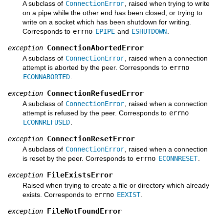
A subclass of
ConnectionError
, raised when trying to write
on a pipe while the other end has been closed, or trying to
write on a socket which has been shutdown for writing.
Corresponds to
errno
EPIPE
and
ESHUTDOWN
.
ConnectionAbortedError
exception
A subclass of
ConnectionError
, raised when a connection
attempt is aborted by the peer. Corresponds to
errno
ECONNABORTED
.
ConnectionRefusedError
exception
A subclass of
ConnectionError
, raised when a connection
attempt is refused by the peer. Corresponds to
errno
ECONNREFUSED
.
ConnectionResetError
exception
A subclass of
ConnectionError
, raised when a connection
is reset by the peer. Corresponds to
errno
ECONNRESET
.
FileExistsError
exception
Raised when trying to create a file or directory which already
exists. Corresponds to
errno
EEXIST
.
FileNotFoundError
exception