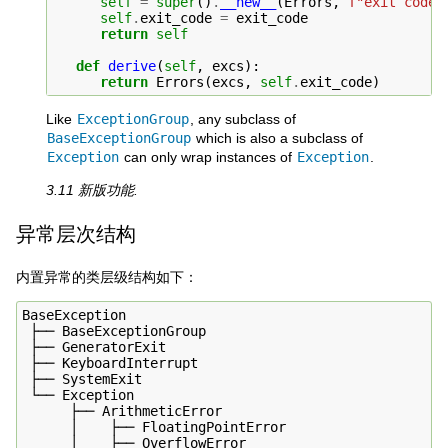
self
=
super
()
.
__new__
(
Errors
,
f
"exit code:
self
.
exit_code
=
exit_code
return
self
def
derive
(
self
,
excs
):
return
Errors
(
excs
,
self
.
exit_code
)
Like
ExceptionGroup
, any subclass of
BaseExceptionGroup
which is also a subclass of
Exception
can only wrap instances of
Exception
.
3.11 新版功能.
异常层次结构
内置异常的类层级结构如下：
BaseException

 ├── BaseExceptionGroup

 ├── GeneratorExit

 ├── KeyboardInterrupt

 ├── SystemExit

 └── Exception

      ├── ArithmeticError

      │    ├── FloatingPointError

      │    ├── OverflowError
