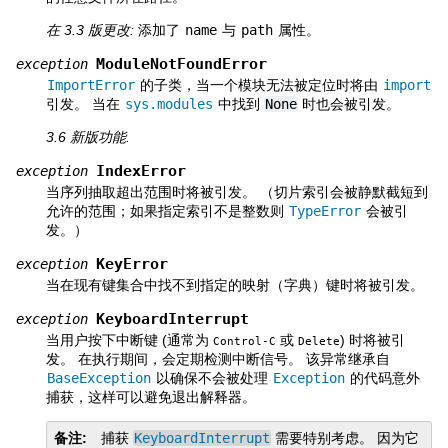
在 3.3 版更改:
添加了
name
与
path
属性。
ModuleNotFoundError
exception
ImportError
的子类，当一个模块无法被定位时将由
import
引发。 当在
sys.modules
中找到
None
时也会被引发。
3.6 新版功能.
IndexError
exception
当序列抽取超出范围时将被引发。 （切片索引会被静默截短到
允许的范围；如果指定索引不是整数则
TypeError
会被引
发。）
KeyError
exception
当在现有键集合中找不到指定的映射（字典）键时将被引发。
KeyboardInterrupt
exception
当用户按下中断键 (通常为
或
) 时将被引
Control
-
C
Delete
发。 在执行期间，会定期检测中断信号。 该异常继承自
BaseException
以确保不会被处理
Exception
的代码意外
捕获，这样可以避免退出解释器。
备注
捕获
KeyboardInterrupt
需要特别考虑。 因为它