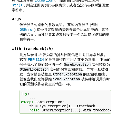
种情况请使用
Exception
)。 如果在此类的实例上调用
str()
，则会返回实例的参数表示，或者当没有参数时返回空
字符串。
args
传给异常构造器的参数元组。 某些内置异常 (例如
OSError
) 接受特定数量的参数并赋予此元组中的元素特
殊的含义，而其他异常通常只接受一个给出错误信息的单
独字符串。
(
)
with_traceback
tb
此方法会将
tb
设为新的异常回溯信息并返回异常对象。
它在
PEP 3134
的异常链特性可用之前更为常用。 下面的
例子演示了我们如何将一个
SomeException
实例转换为
OtherException
实例而保留回溯信息。 异常一旦被引
发，当前帧会被推至
OtherException
的回溯栈顶端，
就像当我们允许原始
SomeException
被传播给调用方时
它的回溯栈将会发生的情形一样。:
try
:
...
except
SomeException
:
tb
=
sys
.
exception
()
.
__traceback__
raise
OtherException
(
...
)
.
with_traceback
(