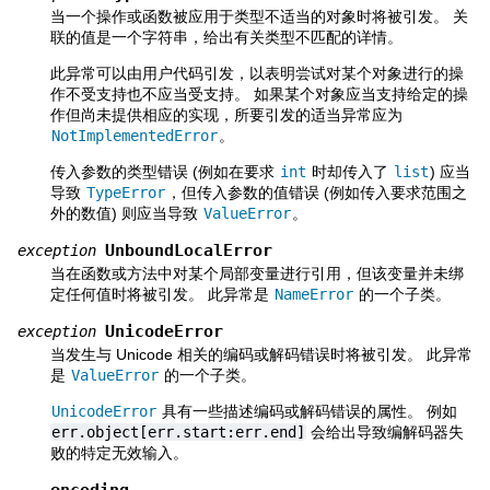
当一个操作或函数被应用于类型不适当的对象时将被引发。 关
联的值是一个字符串，给出有关类型不匹配的详情。
此异常可以由用户代码引发，以表明尝试对某个对象进行的操
作不受支持也不应当受支持。 如果某个对象应当支持给定的操
作但尚未提供相应的实现，所要引发的适当异常应为
NotImplementedError
。
传入参数的类型错误 (例如在要求
int
时却传入了
list
) 应当
导致
TypeError
，但传入参数的值错误 (例如传入要求范围之
外的数值) 则应当导致
ValueError
。
UnboundLocalError
exception
当在函数或方法中对某个局部变量进行引用，但该变量并未绑
定任何值时将被引发。 此异常是
NameError
的一个子类。
UnicodeError
exception
当发生与 Unicode 相关的编码或解码错误时将被引发。 此异常
是
ValueError
的一个子类。
UnicodeError
具有一些描述编码或解码错误的属性。 例如
err.object[err.start:err.end]
会给出导致编解码器失
败的特定无效输入。
encoding