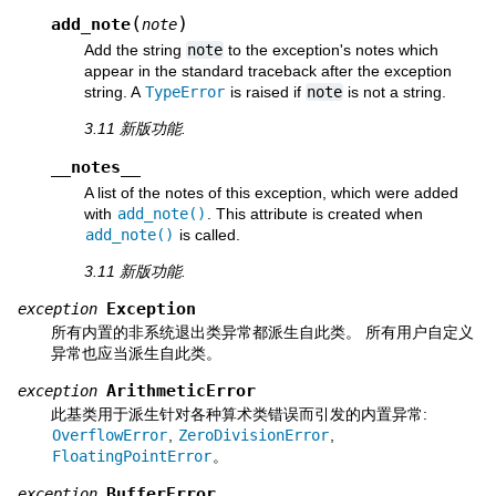
(
)
add_note
note
Add the string
note
to the exception's notes which
appear in the standard traceback after the exception
string. A
TypeError
is raised if
note
is not a string.
3.11 新版功能.
__notes__
A list of the notes of this exception, which were added
with
add_note()
. This attribute is created when
add_note()
is called.
3.11 新版功能.
Exception
exception
所有内置的非系统退出类异常都派生自此类。 所有用户自定义
异常也应当派生自此类。
ArithmeticError
exception
此基类用于派生针对各种算术类错误而引发的内置异常:
OverflowError
,
ZeroDivisionError
,
FloatingPointError
。
BufferError
exception