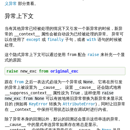
义异常
部分查看。
异常上下文
当有其他异常已经被处理的情况下又引发一个新异常的时候，新异
常的
__context__
属性会被自动设为已经被处理的异常。 异常可
以在使用了
except
或
finally
子句，或者
with
语句的时候被
处理。
这个隐式异常上下文可以通过使用
from
配合
raise
来补充一个显
式的原因:
raise
new_exc
from
original_exc
跟在
from
之后一表达式必须为一个异常或
None
。 它将在所引发
的异常上被设置为
__cause__
。 设置
__cause__
还会隐式地将
__suppress_context__
属性设为
True
，这样使用
raise
new_exc
from
None
可以有效地将旧异常替换为新异常来显示其
目的 (例如将
KeyError
转换为
AttributeError
)，同时让旧异常
在
__context__
中保持可用状态以便在调试时进行内省。
除了异常本身的回溯以外，默认的回溯还会显示这些串连的异常。
__cause__
中的显式串连异常如果存在将总是显示。
__context__
中的隐式串连异常仅在
__cause__
为
None
并且