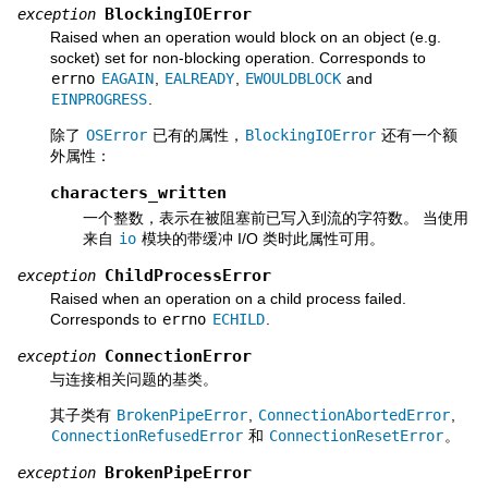
BlockingIOError
exception
Raised when an operation would block on an object (e.g.
socket) set for non-blocking operation. Corresponds to
errno
EAGAIN
,
EALREADY
,
EWOULDBLOCK
and
EINPROGRESS
.
除了
OSError
已有的属性，
BlockingIOError
还有一个额
外属性：
characters_written
一个整数，表示在被阻塞前已写入到流的字符数。 当使用
来自
io
模块的带缓冲 I/O 类时此属性可用。
ChildProcessError
exception
Raised when an operation on a child process failed.
Corresponds to
errno
ECHILD
.
ConnectionError
exception
与连接相关问题的基类。
其子类有
BrokenPipeError
,
ConnectionAbortedError
,
ConnectionRefusedError
和
ConnectionResetError
。
BrokenPipeError
exception