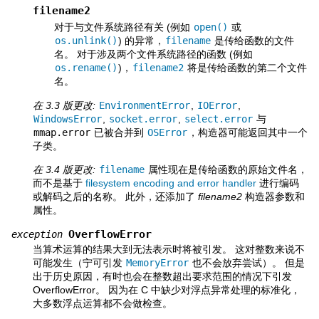
filename2
对于与文件系统路径有关 (例如
open()
或
os.unlink()
) 的异常，
filename
是传给函数的文件
名。 对于涉及两个文件系统路径的函数 (例如
os.rename()
)，
filename2
将是传给函数的第二个文件
名。
在 3.3 版更改:
EnvironmentError
,
IOError
,
WindowsError
,
socket.error
,
select.error
与
mmap.error
已被合并到
OSError
，构造器可能返回其中一个
子类。
在 3.4 版更改:
filename
属性现在是传给函数的原始文件名，
而不是基于
filesystem encoding and error handler
进行编码
或解码之后的名称。 此外，还添加了
filename2
构造器参数和
属性。
OverflowError
exception
当算术运算的结果大到无法表示时将被引发。 这对整数来说不
可能发生（宁可引发
MemoryError
也不会放弃尝试）。 但是
出于历史原因，有时也会在整数超出要求范围的情况下引发
OverflowError。 因为在 C 中缺少对浮点异常处理的标准化，
大多数浮点运算都不会做检查。