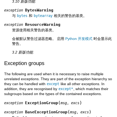
3.10 新版功能.
BytesWarning
exception
与
bytes
和
bytearray
相关的警告的基类。
ResourceWarning
exception
资源使用相关警告的基类。
会被默认警告过滤器忽略。 启用
Python 开发模式
时会显示此
警告。
3.2 新版功能.
Exception groups
The following are used when it is necessary to raise multiple
unrelated exceptions. They are part of the exception hierarchy so
they can be handled with
except
like all other exceptions. In
addition, they are recognised by
except*
, which matches their
subgroups based on the types of the contained exceptions.
(
)
ExceptionGroup
exception
msg
,
excs
(
)
BaseExceptionGroup
exception
msg
,
excs