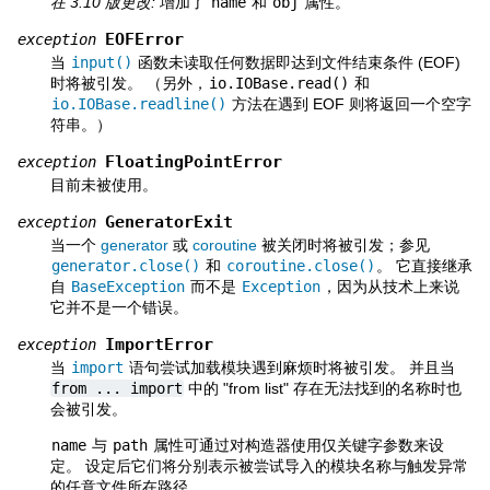
在 3.10 版更改:
增加了
name
和
obj
属性。
EOFError
exception
当
input()
函数未读取任何数据即达到文件结束条件 (EOF)
时将被引发。 （另外，
io.IOBase.read()
和
io.IOBase.readline()
方法在遇到 EOF 则将返回一个空字
符串。）
FloatingPointError
exception
目前未被使用。
GeneratorExit
exception
当一个
generator
或
coroutine
被关闭时将被引发；参见
generator.close()
和
coroutine.close()
。 它直接继承
自
BaseException
而不是
Exception
，因为从技术上来说
它并不是一个错误。
ImportError
exception
当
import
语句尝试加载模块遇到麻烦时将被引发。 并且当
from
...
import
中的 "from list" 存在无法找到的名称时也
会被引发。
name
与
path
属性可通过对构造器使用仅关键字参数来设
定。 设定后它们将分别表示被尝试导入的模块名称与触发异常
的任意文件所在路径。