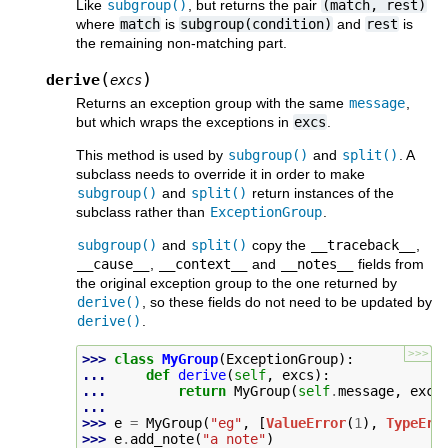
Like
subgroup()
, but returns the pair
(match,
rest)
where
match
is
subgroup(condition)
and
rest
is
the remaining non-matching part.
(
)
derive
excs
Returns an exception group with the same
message
,
but which wraps the exceptions in
excs
.
This method is used by
subgroup()
and
split()
. A
subclass needs to override it in order to make
subgroup()
and
split()
return instances of the
subclass rather than
ExceptionGroup
.
subgroup()
and
split()
copy the
__traceback__
,
__cause__
,
__context__
and
__notes__
fields from
the original exception group to the one returned by
derive()
, so these fields do not need to be updated by
derive()
.
>>>
>>> 
class
MyGroup
(
ExceptionGroup
):
... 
def
derive
(
self
,
excs
):
... 
return
MyGroup
(
self
.
message
,
excs
...
>>> 
e
=
MyGroup
(
"eg"
,
[
ValueError
(
1
),
TypeErr
>>> 
e
.
add_note
(
"a note"
)