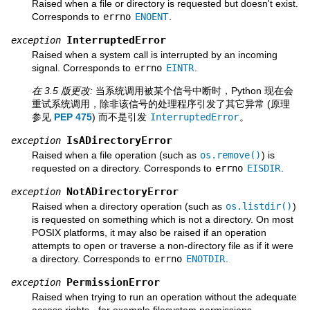
Raised when a file or directory is requested but doesn't exist.
Corresponds to
errno
ENOENT
.
InterruptedError
exception
Raised when a system call is interrupted by an incoming
signal. Corresponds to
errno
EINTR
.
在 3.5 版更改:
当系统调用被某个信号中断时，Python 现在会
重试系统调用，除非该信号的处理程序引发了其它异常 (原理
参见
PEP 475
) 而不是引发
InterruptedError
。
IsADirectoryError
exception
Raised when a file operation (such as
os.remove()
) is
requested on a directory. Corresponds to
errno
EISDIR
.
NotADirectoryError
exception
Raised when a directory operation (such as
os.listdir()
)
is requested on something which is not a directory. On most
POSIX platforms, it may also be raised if an operation
attempts to open or traverse a non-directory file as if it were
a directory. Corresponds to
errno
ENOTDIR
.
PermissionError
exception
Raised when trying to run an operation without the adequate