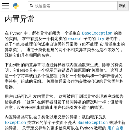
内置异常
在 Python 中，所有异常必须为一个派生自
BaseException
的类
的实例。 在带有提及一个特定类的
except
子句的
try
语句中，
该子句也会处理任何派生自该类的异常类（但不处理
它
所派生出的
异常类）。 通过子类化创建的两个不相关异常类永远是不等效的，
既使它们具有相同的名称。
下面列出的内置异常可通过解释器或内置函数来生成。除非另有说
明，它们都会具有一个提示导致错误详细原因的“关联值”。 这可以
是一个字符串或由多个信息项（例如一个错误码和一个解释错误的
字符串）组成的元组。 关联值通常会作为参数被传递给异常类的构
造器。
用户代码可以引发内置异常。 这可被用于测试异常处理程序或报告
错误条件，“就像” 在解释器引发了相同异常的情况时一样；但是请
注意，没有任何机制能防止用户代码引发不适当的错误。
内置异常类可以被子类化以定义新的异常；鼓励程序员从
Exception
类或它的某个子类而不是从
BaseException
来派生新
的异常。 关于定义异常的更多信息可以在 Python 教程的
用户自定