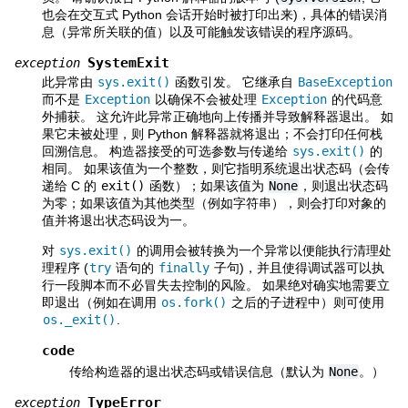
也会在交互式 Python 会话开始时被打印出来)，具体的错误消
息（异常所关联的值）以及可能触发该错误的程序源码。
SystemExit
exception
此异常由
sys.exit()
函数引发。 它继承自
BaseException
而不是
Exception
以确保不会被处理
Exception
的代码意
外捕获。 这允许此异常正确地向上传播并导致解释器退出。 如
果它未被处理，则 Python 解释器就将退出；不会打印任何栈
回溯信息。 构造器接受的可选参数与传递给
sys.exit()
的
相同。 如果该值为一个整数，则它指明系统退出状态码（会传
递给 C 的
exit()
函数）；如果该值为
None
，则退出状态码
为零；如果该值为其他类型（例如字符串），则会打印对象的
值并将退出状态码设为一。
对
sys.exit()
的调用会被转换为一个异常以便能执行清理处
理程序 (
try
语句的
finally
子句)，并且使得调试器可以执
行一段脚本而不必冒失去控制的风险。 如果绝对确实地需要立
即退出（例如在调用
os.fork()
之后的子进程中）则可使用
os._exit()
.
code
传给构造器的退出状态码或错误信息（默认为
None
。）
TypeError
exception