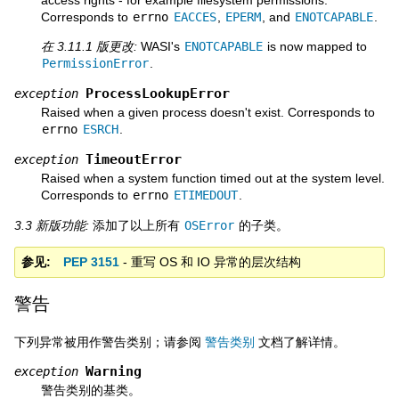
access rights - for example filesystem permissions.
Corresponds to
errno
EACCES
,
EPERM
, and
ENOTCAPABLE
.
在 3.11.1 版更改:
WASI's
ENOTCAPABLE
is now mapped to
PermissionError
.
ProcessLookupError
exception
Raised when a given process doesn't exist. Corresponds to
errno
ESRCH
.
TimeoutError
exception
Raised when a system function timed out at the system level.
Corresponds to
errno
ETIMEDOUT
.
3.3 新版功能:
添加了以上所有
OSError
的子类。
参见
PEP 3151
- 重写 OS 和 IO 异常的层次结构
警告
下列异常被用作警告类别；请参阅
警告类别
文档了解详情。
Warning
exception
警告类别的基类。