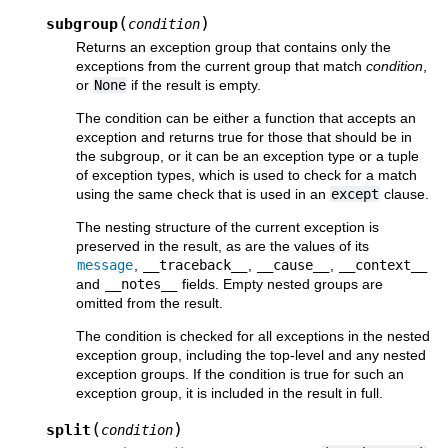
(
)
subgroup
condition
Returns an exception group that contains only the
exceptions from the current group that match
condition
,
or
None
if the result is empty.
The condition can be either a function that accepts an
exception and returns true for those that should be in
the subgroup, or it can be an exception type or a tuple
of exception types, which is used to check for a match
using the same check that is used in an
except
clause.
The nesting structure of the current exception is
preserved in the result, as are the values of its
message
,
__traceback__
,
__cause__
,
__context__
and
__notes__
fields. Empty nested groups are
omitted from the result.
The condition is checked for all exceptions in the nested
exception group, including the top-level and any nested
exception groups. If the condition is true for such an
exception group, it is included in the result in full.
(
)
split
condition