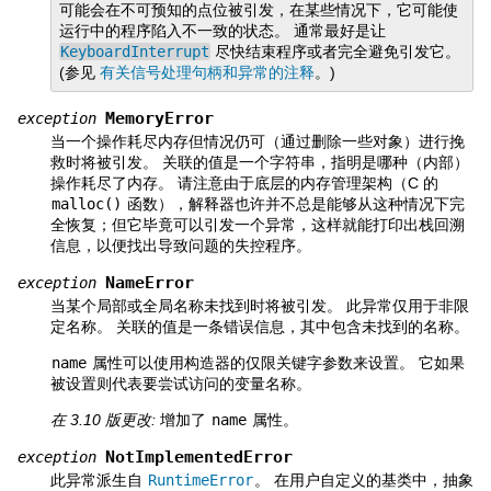
可能会在不可预知的点位被引发，在某些情况下，它可能使
运行中的程序陷入不一致的状态。 通常最好是让
KeyboardInterrupt
尽快结束程序或者完全避免引发它。
(参见
有关信号处理句柄和异常的注释
。)
MemoryError
exception
当一个操作耗尽内存但情况仍可（通过删除一些对象）进行挽
救时将被引发。 关联的值是一个字符串，指明是哪种（内部）
操作耗尽了内存。 请注意由于底层的内存管理架构（C 的
malloc()
函数），解释器也许并不总是能够从这种情况下完
全恢复；但它毕竟可以引发一个异常，这样就能打印出栈回溯
信息，以便找出导致问题的失控程序。
NameError
exception
当某个局部或全局名称未找到时将被引发。 此异常仅用于非限
定名称。 关联的值是一条错误信息，其中包含未找到的名称。
name
属性可以使用构造器的仅限关键字参数来设置。 它如果
被设置则代表要尝试访问的变量名称。
在 3.10 版更改:
增加了
name
属性。
NotImplementedError
exception
此异常派生自
RuntimeError
。 在用户自定义的基类中，抽象