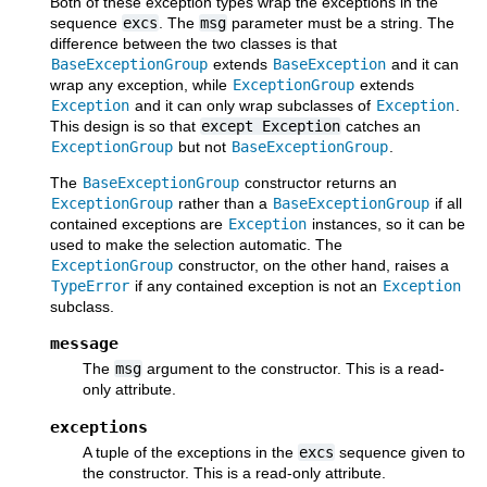
Both of these exception types wrap the exceptions in the
sequence
excs
. The
msg
parameter must be a string. The
difference between the two classes is that
BaseExceptionGroup
extends
BaseException
and it can
wrap any exception, while
ExceptionGroup
extends
Exception
and it can only wrap subclasses of
Exception
.
This design is so that
except
Exception
catches an
ExceptionGroup
but not
BaseExceptionGroup
.
The
BaseExceptionGroup
constructor returns an
ExceptionGroup
rather than a
BaseExceptionGroup
if all
contained exceptions are
Exception
instances, so it can be
used to make the selection automatic. The
ExceptionGroup
constructor, on the other hand, raises a
TypeError
if any contained exception is not an
Exception
subclass.
message
The
msg
argument to the constructor. This is a read-
only attribute.
exceptions
A tuple of the exceptions in the
excs
sequence given to
the constructor. This is a read-only attribute.