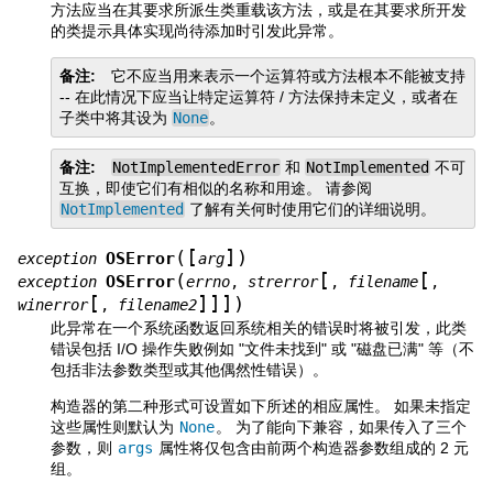
方法应当在其要求所派生类重载该方法，或是在其要求所开发
的类提示具体实现尚待添加时引发此异常。
备注
它不应当用来表示一个运算符或方法根本不能被支持
-- 在此情况下应当让特定运算符 / 方法保持未定义，或者在
子类中将其设为
None
。
备注
NotImplementedError
和
NotImplemented
不可
互换，即使它们有相似的名称和用途。 请参阅
NotImplemented
了解有关何时使用它们的详细说明。
[
]
(
)
OSError
exception
arg
[
[
(
OSError
exception
errno
,
strerror
,
filename
,
[
]
]
]
)
winerror
,
filename2
此异常在一个系统函数返回系统相关的错误时将被引发，此类
错误包括 I/O 操作失败例如 "文件未找到" 或 "磁盘已满" 等（不
包括非法参数类型或其他偶然性错误）。
构造器的第二种形式可设置如下所述的相应属性。 如果未指定
这些属性则默认为
None
。 为了能向下兼容，如果传入了三个
参数，则
args
属性将仅包含由前两个构造器参数组成的 2 元
组。