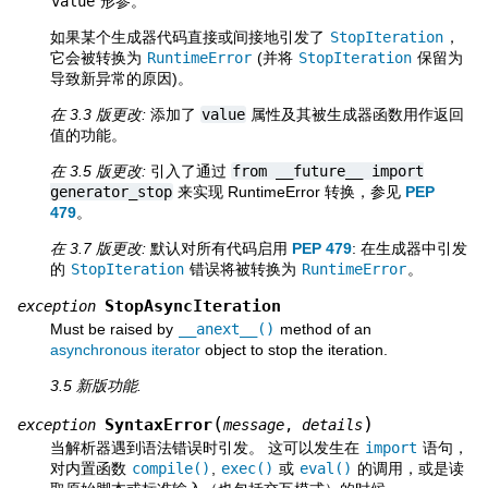
value
形参。
如果某个生成器代码直接或间接地引发了
StopIteration
，
它会被转换为
RuntimeError
(并将
StopIteration
保留为
导致新异常的原因)。
在 3.3 版更改:
添加了
value
属性及其被生成器函数用作返回
值的功能。
在 3.5 版更改:
引入了通过
from
__future__
import
generator_stop
来实现 RuntimeError 转换，参见
PEP
479
。
在 3.7 版更改:
默认对所有代码启用
PEP 479
: 在生成器中引发
的
StopIteration
错误将被转换为
RuntimeError
。
StopAsyncIteration
exception
Must be raised by
__anext__()
method of an
asynchronous iterator
object to stop the iteration.
3.5 新版功能.
(
)
SyntaxError
exception
message
,
details
当解析器遇到语法错误时引发。 这可以发生在
import
语句，
对内置函数
compile()
,
exec()
或
eval()
的调用，或是读