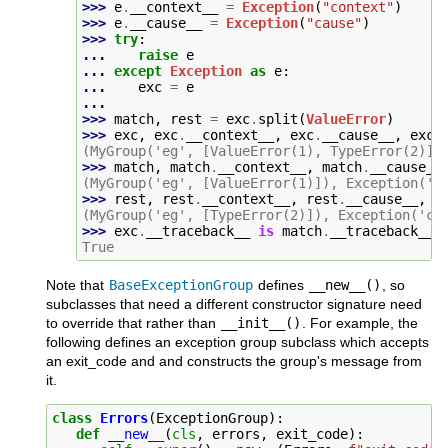
>>> 
e
.
__context__
=
Exception
(
"context"
)
>>> 
e
.
__cause__
=
Exception
(
"cause"
)
>>> 
try
:
... 
raise
e
... 
except
Exception
as
e
:
... 
exc
=
e
...
>>> 
match
,
rest
=
exc
.
split
(
ValueError
)
>>> 
exc
,
exc
.
__context__
,
exc
.
__cause__
,
exc
.
(MyGroup('eg', [ValueError(1), TypeError(2)])
>>> 
match
,
match
.
__context__
,
match
.
__cause__
(MyGroup('eg', [ValueError(1)]), Exception('c
>>> 
rest
,
rest
.
__context__
,
rest
.
__cause__
,
r
(MyGroup('eg', [TypeError(2)]), Exception('co
>>> 
exc
.
__traceback__
is
match
.
__traceback__
True
Note that
BaseExceptionGroup
defines
__new__()
, so
subclasses that need a different constructor signature need
to override that rather than
__init__()
. For example, the
following defines an exception group subclass which accepts
an exit_code and and constructs the group's message from
it.
class
Errors
(
ExceptionGroup
):
def
__new__
(
cls
,
errors
,
exit_code
):