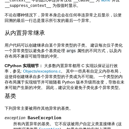
__suppress_context__
为假值时显示。
不论在哪种情况下，异常本身总会在任何串连异常之后显示，以便
回溯的最后一行总是显示所引发的最后一个异常。
从内置异常继承
用户代码可以创建继承自某个异常类型的子类。 建议每次仅子类化
一个异常类型以避免多个基类处理
args
属性的不同方式，以及内
存布局不兼容可能导致的冲突。
CPython 实现细节：
大多数内置异常都用 C 实现以保证运行效
率，参见:
Objects/exceptions.c
。 其中一些具有自定义内存布局，
这使得创建继承自多个异常类型的子类成为不可能。 一个类型的内
存布局属于实现细节并可能随着 Python 版本升级而改变，导致在未
来可能产生新的冲突。 因此，建议完全避免子类化多个异常类型。
基类
下列异常主要被用作其他异常的基类。
BaseException
exception
所有内置异常的基类。 它不应该被用户自定义类直接继承 (这