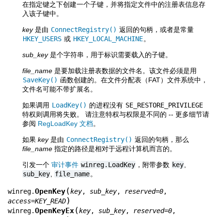
在指定键之下创建一个子键，并将指定文件中的注册表信息存
入该子键中。
key
是由
ConnectRegistry()
返回的句柄，或者是常量
HKEY_USERS
或
HKEY_LOCAL_MACHINE
。
sub_key
是个字符串，用于标识需要载入的子键。
file_name
是要加载注册表数据的文件名。该文件必须是用
SaveKey()
函数创建的。在文件分配表（FAT）文件系统中，
文件名可能不带扩展名。
如果调用
LoadKey()
的进程没有
SE_RESTORE_PRIVILEGE
特权则调用将失败。 请注意特权与权限是不同的 -- 更多细节请
参阅
RegLoadKey 文档
。
如果
key
是由
ConnectRegistry()
返回的句柄，那么
file_name
指定的路径是相对于远程计算机而言的。
引发一个
审计事件
winreg.LoadKey
，附带参数
key
,
sub_key
,
file_name
。
(
OpenKey
winreg.
key
,
sub_key
,
reserved
=
0
,
)
access
=
KEY_READ
(
OpenKeyEx
winreg.
key
,
sub_key
,
reserved
=
0
,