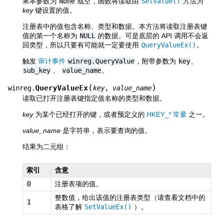
果本参数为
None
或空，函数将读取由
SetValue()
方法为
key
键设置的值。
注册表中的值包含名称、类型和数据。本方法将读取注册表键
值的第一个名称为
NULL
的数据。可是底层的 API 调用不会返
回类型，所以只要有可能就一定要使用
QueryValueEx()
。
触发
审计事件
winreg.QueryValue
，附带参数为
key
、
sub_key
、
value_name
。
(
)
QueryValueEx
winreg.
key
,
value_name
读取已打开注册表键指定值名称的类型和数据。
key
为某个已经打开的键，或者预定义的
HKEY_* 常量
之一。
value_name
是字符串，表示要查询的值。
结果为二元组：
索引
含意
0
注册表项的值。
整数值，给出该值的注册表类型（请查看文档中的
1
表格了解
SetValueEx()
）。