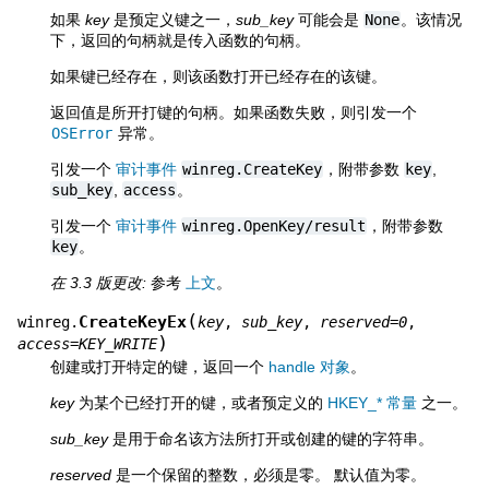
如果
key
是预定义键之一，
sub_key
可能会是
None
。该情况
下，返回的句柄就是传入函数的句柄。
如果键已经存在，则该函数打开已经存在的该键。
返回值是所开打键的句柄。如果函数失败，则引发一个
OSError
异常。
引发一个
审计事件
winreg.CreateKey
，附带参数
key
,
sub_key
,
access
。
引发一个
审计事件
winreg.OpenKey/result
，附带参数
key
。
在 3.3 版更改:
参考
上文
。
(
CreateKeyEx
winreg.
key
,
sub_key
,
reserved
=
0
,
)
access
=
KEY_WRITE
创建或打开特定的键，返回一个
handle 对象
。
key
为某个已经打开的键，或者预定义的
HKEY_* 常量
之一。
sub_key
是用于命名该方法所打开或创建的键的字符串。
reserved
是一个保留的整数，必须是零。 默认值为零。