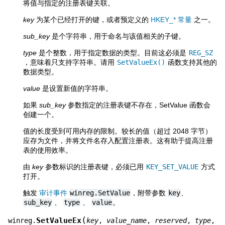
将值与指定的注册表键关联。
key
为某个已经打开的键，或者预定义的
HKEY_* 常量
之一。
sub_key
是个字符串，用于命名与该值相关的子键。
type
是个整数，用于指定数据的类型。目前这必须是
REG_SZ
，意味着只支持字符串。请用
SetValueEx()
函数支持其他的
数据类型。
value
是设置新值的字符串。
如果
sub_key
参数指定的注册表键不存在，SetValue 函数会
创建一个。
值的长度受到可用内存的限制。较长的值（超过 2048 字节）
应存为文件，并将文件名存入配置注册表。这有助于提高注册
表的使用效率。
由
key
参数标识的注册表键，必须已用
KEY_SET_VALUE
方式
打开。
触发
审计事件
winreg.SetValue
，附带参数
key
、
sub_key
、
type
、
value
。
(
SetValueEx
winreg.
key
,
value_name
,
reserved
,
type
,