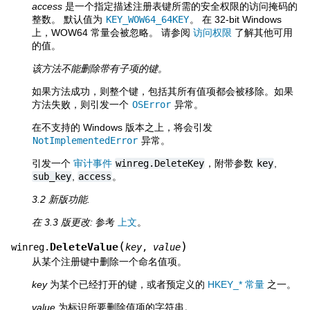
access
是一个指定描述注册表键所需的安全权限的访问掩码的
整数。 默认值为
KEY_WOW64_64KEY
。 在 32-bit Windows
上，WOW64 常量会被忽略。 请参阅
访问权限
了解其他可用
的值。
该方法不能删除带有子项的键。
如果方法成功，则整个键，包括其所有值项都会被移除。如果
方法失败，则引发一个
OSError
异常。
在不支持的 Windows 版本之上，将会引发
NotImplementedError
异常。
引发一个
审计事件
winreg.DeleteKey
，附带参数
key
,
sub_key
,
access
。
3.2 新版功能.
在 3.3 版更改:
参考
上文
。
(
)
DeleteValue
winreg.
key
,
value
从某个注册键中删除一个命名值项。
key
为某个已经打开的键，或者预定义的
HKEY_* 常量
之一。
value
为标识所要删除值项的字符串。