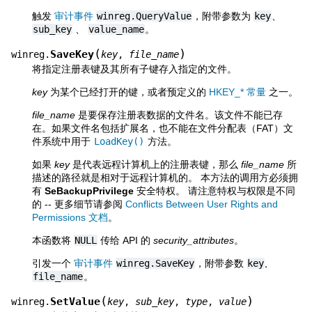
触发
审计事件
winreg.QueryValue
，附带参数为
key
、
sub_key
、
value_name
。
(
)
SaveKey
winreg.
key
,
file_name
将指定注册表键及其所有子键存入指定的文件。
key
为某个已经打开的键，或者预定义的
HKEY_* 常量
之一。
file_name
是要保存注册表数据的文件名。该文件不能已存
在。如果文件名包括扩展名，也不能在文件分配表（FAT）文
件系统中用于
LoadKey()
方法。
如果
key
是代表远程计算机上的注册表键，那么
file_name
所
描述的路径就是相对于远程计算机的。 本方法的调用方必须拥
有
SeBackupPrivilege
安全特权。 请注意特权与权限是不同
的 -- 更多细节请参阅
Conflicts Between User Rights and
Permissions 文档
。
本函数将
NULL
传给 API 的
security_attributes
。
引发一个
审计事件
winreg.SaveKey
，附带参数
key
,
file_name
。
(
)
SetValue
winreg.
key
,
sub_key
,
type
,
value