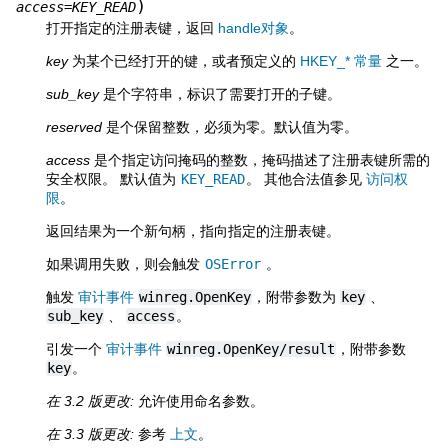
)
access
=
KEY_READ
打开指定的注册表键，返回
handle对象
。
key
为某个已经打开的键，或者预定义的
HKEY_* 常量
之一。
sub_key
是个字符串，标识了需要打开的子键。
reserved
是个保留整数，必须为零。默认值为零。
access
是个指定访问掩码的整数，掩码描述了注册表键所需的
安全权限。 默认值为
KEY_READ
。 其他合法值参见
访问权
限
。
返回结果为一个新句柄，指向指定的注册表键。
如果调用失败，则会触发
OSError
。
触发
审计事件
winreg.OpenKey
，附带参数为
key
、
sub_key
、
access
。
引发一个
审计事件
winreg.OpenKey/result
，附带参数
key
。
在 3.2 版更改:
允许使用命名参数。
在 3.3 版更改:
参考
上文
。