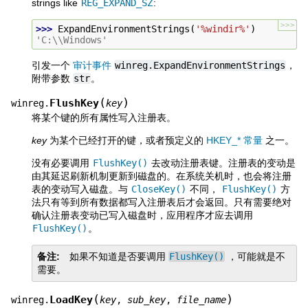
strings like
REG_EXPAND_SZ
:
>>>
>>> 
ExpandEnvironmentStrings
(
'%windir%'
)
'C:\\Windows'
引发一个
审计事件
winreg.ExpandEnvironmentStrings
，
附带参数
str
。
(
)
FlushKey
winreg.
key
将某个键的所有属性写入注册表。
key
为某个已经打开的键，或者预定义的
HKEY_* 常量
之一。
没有必要调用
FlushKey()
去改动注册表键。注册表的变动是
由其延迟刷新机制更新到磁盘的。在系统关机时，也会将注册
表的变动写入磁盘。与
CloseKey()
不同，
FlushKey()
方
法只有等到所有数据都写入注册表后才会返回。只有需要绝对
确认注册表变动已写入磁盘时，应用程序才应去调用
FlushKey()
。
备注
如果不知道是否要调用
FlushKey()
，可能就是不
需要。
(
)
LoadKey
winreg.
key
,
sub_key
,
file_name