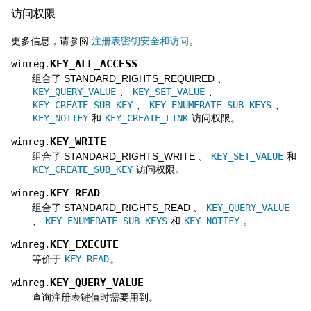
访问权限
更多信息，请参阅
注册表密钥安全和访问
。
KEY_ALL_ACCESS
winreg.
组合了 STANDARD_RIGHTS_REQUIRED 、
KEY_QUERY_VALUE
、
KEY_SET_VALUE
、
KEY_CREATE_SUB_KEY
、
KEY_ENUMERATE_SUB_KEYS
、
KEY_NOTIFY
和
KEY_CREATE_LINK
访问权限。
KEY_WRITE
winreg.
组合了 STANDARD_RIGHTS_WRITE 、
KEY_SET_VALUE
和
KEY_CREATE_SUB_KEY
访问权限。
KEY_READ
winreg.
组合了 STANDARD_RIGHTS_READ 、
KEY_QUERY_VALUE
、
KEY_ENUMERATE_SUB_KEYS
和
KEY_NOTIFY
。
KEY_EXECUTE
winreg.
等价于
KEY_READ
。
KEY_QUERY_VALUE
winreg.
查询注册表键值时需要用到。