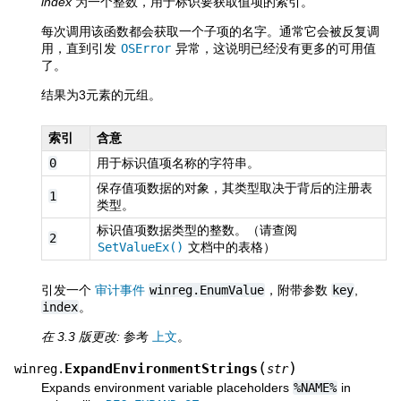
index
为一个整数，用于标识要获取值项的索引。
每次调用该函数都会获取一个子项的名字。通常它会被反复调
用，直到引发
OSError
异常，这说明已经没有更多的可用值
了。
结果为3元素的元组。
索引
含意
0
用于标识值项名称的字符串。
保存值项数据的对象，其类型取决于背后的注册表
1
类型。
标识值项数据类型的整数。（请查阅
2
SetValueEx()
文档中的表格）
引发一个
审计事件
winreg.EnumValue
，附带参数
key
,
index
。
在 3.3 版更改:
参考
上文
。
(
)
ExpandEnvironmentStrings
winreg.
str
Expands environment variable placeholders
%NAME%
in