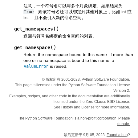
注意，一个符号名可以与多个对象绑定。如果结果为
True
，则该符号名还可以绑定到其他对象上，比如 int 或
list ，且不会引入新的命名空间。
(
)
get_namespaces
返回与符号名绑定的命名空间的列表。
(
)
get_namespace
Return the namespace bound to this name. If more than
one or no namespace is bound to this name, a
ValueError
is raised.
©
版权所有
2001-2023, Python Software Foundation.
This page is licensed under the Python Software Foundation License
Version 2.
Examples, recipes, and other code in the documentation are additionally
licensed under the Zero Clause BSD License.
See
History and License
for more information.
The Python Software Foundation is a non-profit corporation.
Please
donate.
最后更新于 9月 05, 2023.
Found a bug
?