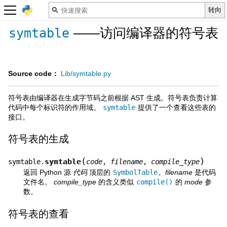
——访问编译器的符号表
symtable
Source code：
Lib/symtable.py
符号表由编译器在生成字节码之前根据 AST 生成。符号表负责计算
代码中每个标识符的作用域。
symtable
提供了一个查看这些表的
接口。
符号表的生成
(
)
symtable
symtable.
code
,
filename
,
compile_type
返回 Python 源
代码
顶层的
SymbolTable
。
filename
是代码
文件名。
compile_type
的含义类似
compile()
的
mode
参
数。
符号表的查看