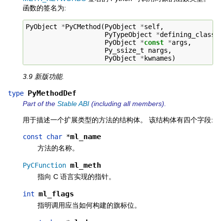
函数的签名为:
PyObject
*
PyCMethod
(
PyObject
*
self
,
PyTypeObject
*
defining_class
,
PyObject
*
const
*
args
,
Py_ssize_t
nargs
,
PyObject
*
kwnames
)
3.9 新版功能.
PyMethodDef
type
Part of the
Stable ABI
(including all members).
用于描述一个扩展类型的方法的结构体。 该结构体有四个字段:
ml_name
const
char
*
方法的名称。
ml_meth
PyCFunction
指向 C 语言实现的指针。
ml_flags
int
指明调用应当如何构建的旗标位。