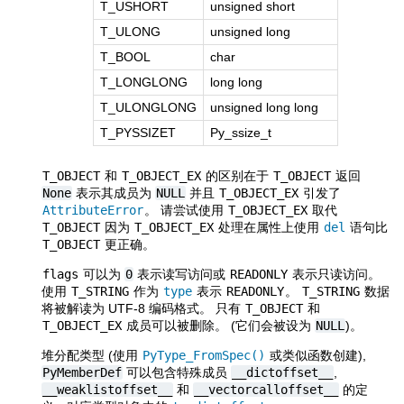
T_USHORT
unsigned short
T_ULONG
unsigned long
T_BOOL
char
T_LONGLONG
long long
T_ULONGLONG
unsigned long long
T_PYSSIZET
Py_ssize_t
T_OBJECT
和
T_OBJECT_EX
的区别在于
T_OBJECT
返回
None
表示其成员为
NULL
并且
T_OBJECT_EX
引发了
AttributeError
。 请尝试使用
T_OBJECT_EX
取代
T_OBJECT
因为
T_OBJECT_EX
处理在属性上使用
del
语句比
T_OBJECT
更正确。
flags
可以为
0
表示读写访问或
READONLY
表示只读访问。
使用
T_STRING
作为
type
表示
READONLY
。
T_STRING
数据
将被解读为 UTF-8 编码格式。 只有
T_OBJECT
和
T_OBJECT_EX
成员可以被删除。 (它们会被设为
NULL
)。
堆分配类型 (使用
PyType_FromSpec()
或类似函数创建),
PyMemberDef
可以包含特殊成员
__dictoffset__
,
__weaklistoffset__
和
__vectorcalloffset__
的定