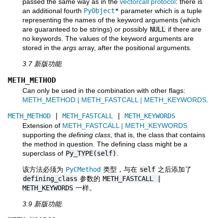
passed the same way as in the
vectorcall protocol
: there is
an additional fourth
PyObject
*
parameter which is a tuple
representing the names of the keyword arguments (which
are guaranteed to be strings) or possibly
NULL
if there are
no keywords. The values of the keyword arguments are
stored in the
args
array, after the positional arguments.
3.7 新版功能.
METH_METHOD
Can only be used in the combination with other flags:
METH_METHOD | METH_FASTCALL | METH_KEYWORDS
.
METH_METHOD
|
METH_FASTCALL
|
METH_KEYWORDS
Extension of
METH_FASTCALL | METH_KEYWORDS
supporting the
defining class
, that is, the class that contains
the method in question. The defining class might be a
superclass of
Py_TYPE(self)
.
该方法必须为
PyCMethod
类型，与在
self
之后添加了
defining_class
参数的
METH_FASTCALL
|
METH_KEYWORDS
一样。
3.9 新版功能.