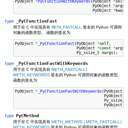
PyObject
*
PyCFunctionWithKeywords
(
PyObject
*
self
,
PyObject
*
args
,
PyObject
*
kwarg
_PyCFunctionFast
type
用于在 C 中实现具有
METH_FASTCALL
签名的 Python 可调用
对象的函数类型。 函数的签名为:
PyObject
*
_PyCFunctionFast
(
PyObject
*
self
,
PyObject
*
const
*
args
,
Py_ssize_t
nargs
);
_PyCFunctionFastWithKeywords
type
用于在 C 中实现具有
METH_FASTCALL |
METH_KEYWORDS
签名的 Python 可调用对象的函数类型。
函数的签名为:
PyObject
*
_PyCFunctionFastWithKeywords
(
PyObject
*
PyObject
*
Py_ssize_t
PyObject
*
PyCMethod
type
用于在 C 中实现具有
METH_METHOD | METH_FASTCALL |
METH_KEYWORDS
签名的 Python 可调用对象的函数类型。