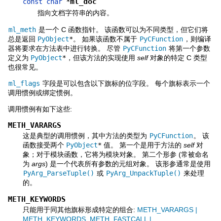
ml_doc
const
char
*
指向文档字符串的内容。
ml_meth
是一个 C 函数指针。 该函数可以为不同类型，但它们将
总是返回
PyObject
*
。 如果该函数不属于
PyCFunction
，则编译
器将要求在方法表中进行转换。 尽管
PyCFunction
将第一个参数
定义为
PyObject
*
，但该方法的实现使用
self
对象的特定 C 类型
也很常见。
ml_flags
字段是可以包含以下旗标的位字段。 每个旗标表示一个
调用惯例或绑定惯例。
调用惯例有如下这些:
METH_VARARGS
这是典型的调用惯例，其中方法的类型为
PyCFunction
。 该
函数接受两个
PyObject
*
值。 第一个是用于方法的
self
对
象；对于模块函数，它将为模块对象。 第二个形参 (常被命名
为
args
) 是一个代表所有参数的元组对象。 该形参通常是使用
PyArg_ParseTuple()
或
PyArg_UnpackTuple()
来处理
的。
METH_KEYWORDS
只能用于同其他旗标形成特定的组合:
METH_VARARGS |
METH_KEYWORDS
,
METH_FASTCALL |