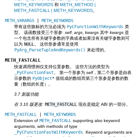
METH_KEYWORDS
和
METH_METHOD |
METH_FASTCALL | METH_KEYWORDS
。
METH_VARARGS
|
METH_KEYWORDS
带有这些旗标的方法必须为
PyCFunctionWithKeywords
类
型。 该函数接受三个形参:
self
,
args
,
kwargs
其中
kwargs
是
一个包含所有关键字参数的字典或者如果没有关键字参数则可
以为
NULL
。 这些形参通常是使用
PyArg_ParseTupleAndKeywords()
来处理的。
METH_FASTCALL
快速调用惯例仅支持位置参数。 这些方法的类型为
_PyCFunctionFast
。 第一个形参为
self
，第二个形参是由表
示参数的
PyObject
*
值组成的数组而第三个形参是参数的数
量（数组的长度）。
3.7 新版功能.
在 3.10 版更改:
METH_FASTCALL
现在是稳定 ABI 的一部分。
METH_FASTCALL
|
METH_KEYWORDS
Extension of
METH_FASTCALL
supporting also keyword
arguments, with methods of type
_PyCFunctionFastWithKeywords
. Keyword arguments are