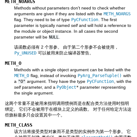
METH_NOARGS
Methods without parameters don't need to check whether
arguments are given if they are listed with the
METH_NOARGS
flag. They need to be of type
PyCFunction
. The first
parameter is typically named
self
and will hold a reference to
the module or object instance. In all cases the second
parameter will be
NULL
.
该函数必须有 2 个形参。 由于第二个形参不会被使用，
Py_UNUSED
可以被用来防止编译器警告。
METH_O
Methods with a single object argument can be listed with the
METH_O
flag, instead of invoking
PyArg_ParseTuple()
with
a
"O"
argument. They have the type
PyCFunction
, with the
self
parameter, and a
PyObject
*
parameter representing
the single argument.
这两个常量不是被用来指明调用惯例而是在配合类方法使用时指明
绑定。 它们不会被用于在模块上定义的函数。 对于任何给定方法这
些旗标最多只会设置其中一个。
METH_CLASS
该方法将接受类型对象而不是类型的实例作为第一个形参。 它