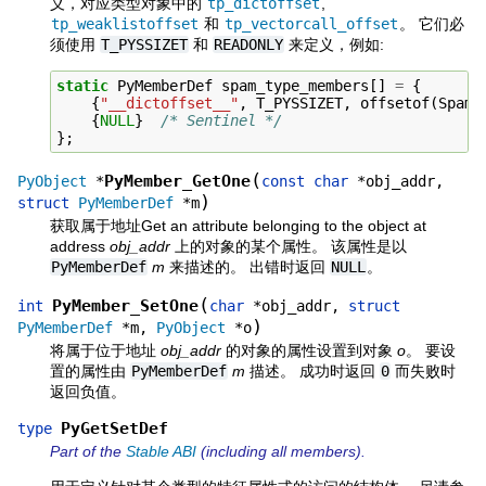
义，对应类型对象中的
tp_dictoffset
,
tp_weaklistoffset
和
tp_vectorcall_offset
。 它们必
须使用
T_PYSSIZET
和
READONLY
来定义，例如:
static
PyMemberDef
spam_type_members
[]
=
{
{
"__dictoffset__"
,
T_PYSSIZET
,
offsetof
(
Spam_
{
NULL
}
/* Sentinel */
};
(
PyMember_GetOne
PyObject
*
const
char
*
obj_addr
,
)
struct
PyMemberDef
*
m
获取属于地址Get an attribute belonging to the object at
address
obj_addr
上的对象的某个属性。 该属性是以
PyMemberDef
m
来描述的。 出错时返回
NULL
。
(
PyMember_SetOne
int
char
*
obj_addr
,
struct
)
PyMemberDef
*
m
,
PyObject
*
o
将属于位于地址
obj_addr
的对象的属性设置到对象
o
。 要设
置的属性由
PyMemberDef
m
描述。 成功时返回
0
而失败时
返回负值。
PyGetSetDef
type
Part of the
Stable ABI
(including all members).