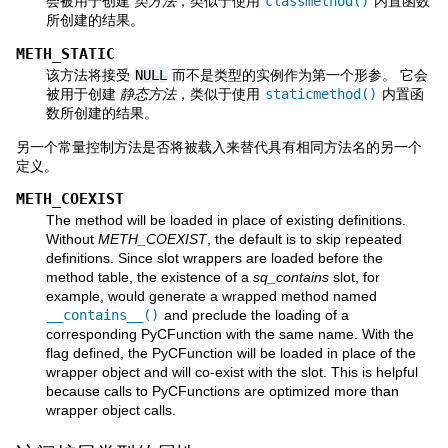
会被用于创建
类方法
，类似于使用
classmethod()
内置函数
所创建的结果。
METH_STATIC
该方法将接受
NULL
而不是类型的实例作为第一个形参。 它会
被用于创建
静态方法
，类似于使用
staticmethod()
内置函
数所创建的结果。
另一个常量控制方法是否将被载入来替代具有相同方法名的另一个
定义。
METH_COEXIST
The method will be loaded in place of existing definitions.
Without
METH_COEXIST
, the default is to skip repeated
definitions. Since slot wrappers are loaded before the
method table, the existence of a
sq_contains
slot, for
example, would generate a wrapped method named
__contains__()
and preclude the loading of a
corresponding PyCFunction with the same name. With the
flag defined, the PyCFunction will be loaded in place of the
wrapper object and will co-exist with the slot. This is helpful
because calls to PyCFunctions are optimized more than
wrapper object calls.