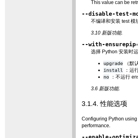
This value can be ret
--disable-test-m
不编译和安装 test 
3.10 新版功能.
--with-ensurepip
选择 Python 安装
upgrade
（默
install
：运
no
：不运行 ens
3.6 新版功能.
3.1.4.
性能选项
Configuring Python usin
performance.
--enable-optimiz