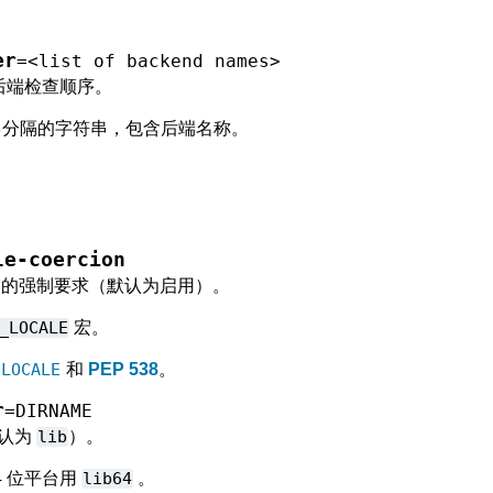
er
=<list
of
backend
names>
 后端检查顺序。
）分隔的字符串，包含后端名称。
le-coercion
F-8 的强制要求（默认为启用）。
_LOCALE
宏。
CLOCALE
和
PEP 538
。
r
=DIRNAME
默认为
lib
）。
在64 位平台用
lib64
。