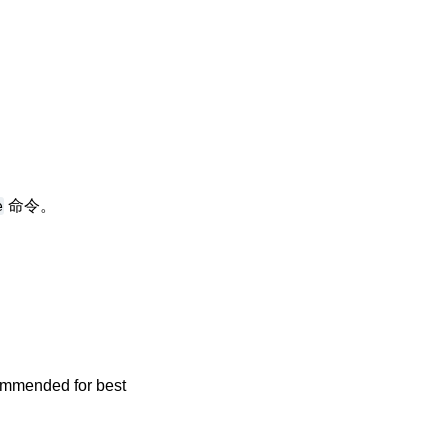
。
e
命令。
ommended for best