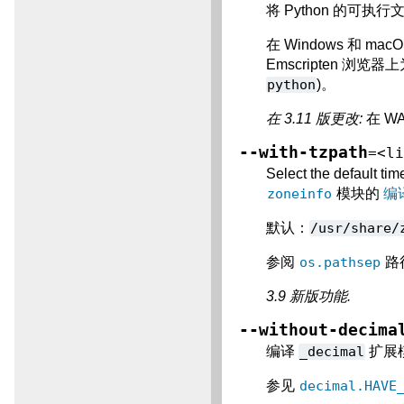
将 Python 的可执
在 Windows 和 m
Emscripten 浏览器
python
)。
在 3.11 版更改:
在 W
--with-tzpath
=<l
Select the default ti
zoneinfo
模块的
编
默认：
/usr/share/
参阅
os.pathsep
路
3.9 新版功能.
--without-decima
编译
_decimal
扩展
参见
decimal.HAVE