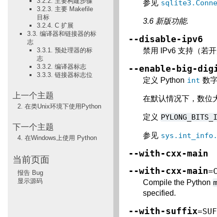
3.2.2. 主要构建步骤
参见
sqlite3.Conn
3.2.3. 主要 Makefile
目标
3.6 新版功能.
3.2.4. C 扩展
3.3. 编译器和链接器的标
--disable-ipv6
志
禁用 IPv6 支持（
3.3.1. 预处理器的标
志
3.3.2. 编译器标志
--enable-big-dig
3.3.3. 链接器标志位
定义 Python
int
数字
上一个主题
在默认情况下，数位大
2.
在类Unix环境下使用Python
定义
PYLONG_BITS_
下一个主题
参见
sys.int_info
4.
在Windows上使用 Python
--with-cxx-main
当前页面
--with-cxx-main
=
报告 Bug
显示源码
Compile the Python
specified.
--with-suffix
=SU