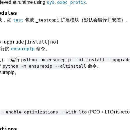
rieved at runtime using
sys.exec_prefix
.
odules
模块，如
test
包或
_testcapi
扩展模块（默认会编译并安装）
=[upgrade|install|no]
时运行的
ensurepip
命令。
认）：运行
python
-m
ensurepip
--altinstall
--upgrad
行
python
-m
ensurepip
--altinstall
命令。
urepip。
g
--enable-optimizations
--with-lto
(PGO + LTO) is rec
ations