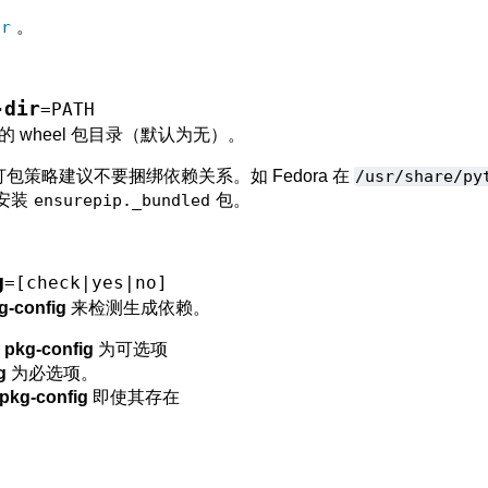
ir
。
-dir
=PATH
 wheel 包目录（默认为无）。
的打包策略建议不要捆绑依赖关系。如 Fedora 在
/usr/share/py
不安装
ensurepip._bundled
包。
g
=[check|yes|no]
g-config
来检测生成依赖。
:
pkg-config
为可选项
g
为必选项。
pkg-config
即使其存在