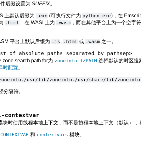
行文件后缀设置为
SUFFIX
。
acOS 上默认后缀为
.exe
(可执行文件为
python.exe
)，在 Emscr
上为
.html
，在 WASI 上为
.wasm
，而在其他平台上为一个空字符
ASM 平台上默认后缀为
.js
,
.html
或
.wasm
之一。
ist
of
absolute
paths
separated
by
pathsep>
me zone search path for为
zoneinfo.TZPATH
选择默认的时区搜
译时配置
。
zoneinfo:/usr/lib/zoneinfo:/usr/share/lib/zoneinfo
径分隔符。
l-contextvar
模块时使用线程本地上下文，而不是协程本地上下文（默认），
_CONTEXTVAR
和
contextvars
模块。