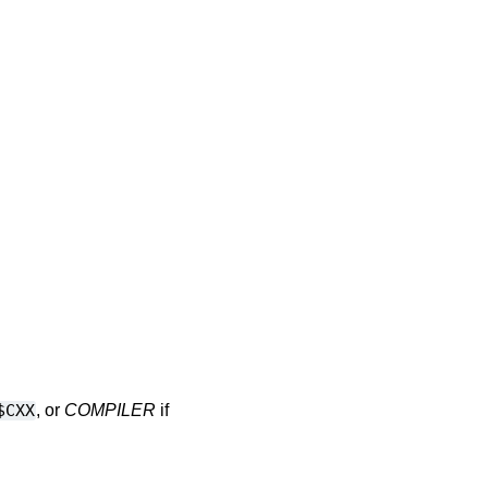
$CXX
, or
COMPILER
if