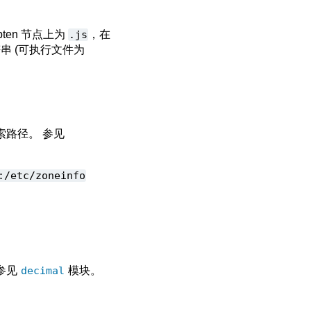
ipten 节点上为
.js
，在
串 (可执行文件为
索路径。 参见
:/etc/zoneinfo
参见
decimal
模块。