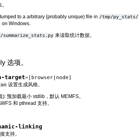
集。
 dumped to a arbitrary (probably unique) file in
/tmp/py_stats/
\
on Windows.
s/summarize_stats.py
来读取统计数据。
bly 选项。
n-target
=[browser|node]
ten
设置生成风格。
): 预加载最小 stdlib，默认 MEMFS。
AWFS 和 pthread 支持。
namic-linking
链接支持。