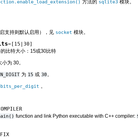
ection.enable_load_extension()
方法的
sqlite3
模块。
若开启支持则默认启用），见
socket
模块。
its
=[15|30]
的比特大小：15或30比特
小为 30。
IN_DIGIT
为
15
或
30
。
.bits_per_digit
。
COMPILER
main()
function and link Python executable with C++ compiler:
FFIX