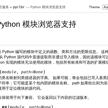
语言服务
»
pyclbr
--- Python 模块浏览器支持
Theme
 Python 模块浏览器支持
 Python 编写的模块中定义的函数、类和方法的受限信息。 
从 Python 源代码中直接提取而非通过导入模块，因此该模块
ython 实现的模块无法使用此模块，包括所有标准和可选的扩展模
(
)
module
,
path
=
None
的类名映射到类描述器的字典。 如果可能，将会包括已导入基类
字符串；它可能是某个包内部的模块名称。
path
如果给出则为
被用于定位模块的源代码。
仅保留用于向下兼容。 它会返回以下内容的过滤版本。
(
)
_ex
module
,
path
=
None