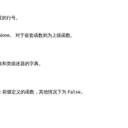
置的行号。
None。 对于嵌套函数则为上级函数。
数和类描述器的字典。
c
前缀定义的函数，其他情况下为
False
。