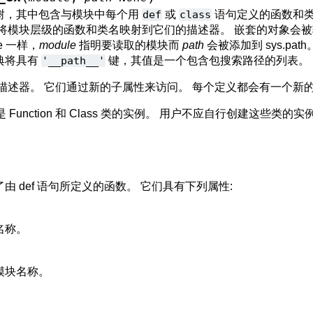
树，其中包含与模块中每个用
def
或
class
语句定义的函数和
会将模块层级的函数和类名映射到它们的描述器。 嵌套的对象会
le 一样，
module
指明要读取的模块而
path
会被添加到 sys.pa
典将具有
'__path__'
键，其值是一个包含包搜索路径的列表。
描述器。 它们通过新的子属性来访问。 每个定义都会有一个新
unction 和 Class 类的实例。 用户不应自行创建这些类的实
由 def 语句所定义的函数。 它们具有下列属性:
名称。
模块名称。