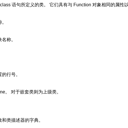
lass 语句所定义的类。 它们具有与 Function 对象相同的
称。
块名称。
置的行号。
one。 对于嵌套类则为上级类。
数和类描述器的字典。