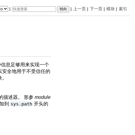
|
|
上一页
|
下一页
|
模块
|
索引
这种信息足够用来实现一个
可以安全地用于不受信任的
块。
的描述器。 形参
module
添加到
sys.path
开头的