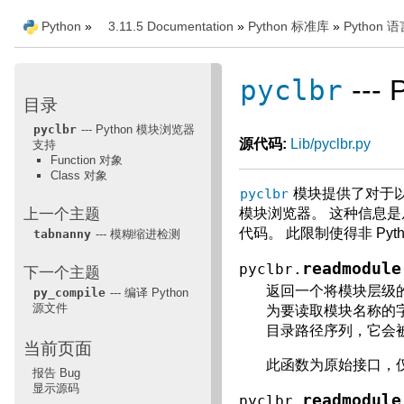
Python
»
3.11.5 Documentation
»
Python 标准库
»
Python 
pyclbr
---
目录
pyclbr
--- Python 模块浏览器
源代码:
Lib/pyclbr.py
支持
Function 对象
Class 对象
pyclbr
模块提供了对于以
上一个主题
模块浏览器。 这种信息是
代码。 此限制使得非 P
tabnanny
--- 模糊缩进检测
readmodule
pyclbr.
下一个主题
返回一个将模块层级
py_compile
--- 编译 Python
源文件
为要读取模块名称的
目录路径序列，它会
当前页面
此函数为原始接口，
报告 Bug
显示源码
readmodule
pyclbr.