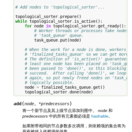
# Add nodes to 'topological_sorter'...
topological_sorter
.
prepare
()
while
topological_sorter
.
is_active
():
for
node
in
topological_sorter
.
get_ready
():
# Worker threads or processes take nodes 
# 'task_queue' queue.
task_queue
.
put
(
node
)
# When the work for a node is done, workers p
# 'finalized_tasks_queue' so we can get more 
# The definition of 'is_active()' guarantees 
# least one node has been placed on 'task_que
# been passed to 'done()', so this blocking '
# succeed.  After calling 'done()', we loop b
# again, so put newly freed nodes on 'task_qu
# logically possible.
node
=
finalized_tasks_queue
.
get
()
topological_sorter
.
done
(
node
)
(
)
add
node
,
*
predecessors
将一个新节点及其上级节点添加到图中。
node
和
predecessors
中的所有元素都必须是
hashable
。
如果附带相同的节点参数多次调用，则依赖项的集合将为
所有被传入依赖项的并集。