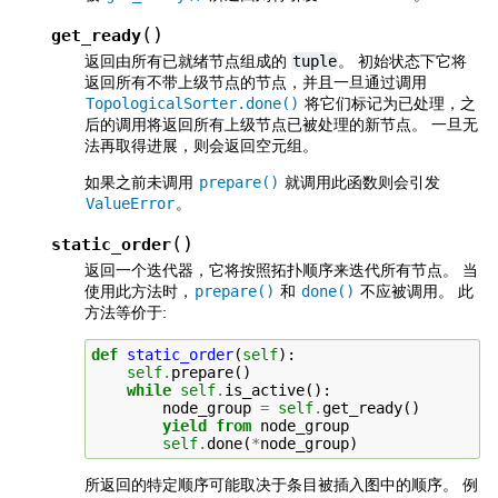
(
)
get_ready
返回由所有已就绪节点组成的
tuple
。 初始状态下它将
返回所有不带上级节点的节点，并且一旦通过调用
TopologicalSorter.done()
将它们标记为已处理，之
后的调用将返回所有上级节点已被处理的新节点。 一旦无
法再取得进展，则会返回空元组。
如果之前未调用
prepare()
就调用此函数则会引发
ValueError
。
(
)
static_order
返回一个迭代器，它将按照拓扑顺序来迭代所有节点。 当
使用此方法时，
prepare()
和
done()
不应被调用。 此
方法等价于:
def
static_order
(
self
):
self
.
prepare
()
while
self
.
is_active
():
node_group
=
self
.
get_ready
()
yield from
node_group
self
.
done
(
*
node_group
)
所返回的特定顺序可能取决于条目被插入图中的顺序。 例