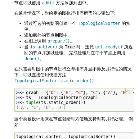
节点可以使用
add()
方法添加到图中。
在通常情况下，对给定的图执行排序所需的步骤如下:
通过可选的初始图创建一个
TopologicalSorter
的实
例。
添加额外的节点到图中。
在图上调用
prepare()
。
当
is_active()
为
True
时，迭代
get_ready()
所返
回的节点并加以处理。 完成处理后在每个节点上调用
done()
。
在只需要对图中的节点进行立即排序并且不涉及并行性的情况
下，可以直接使用便捷方法
TopologicalSorter.static_order()
:
>>>
>>> 
graph
=
{
"D"
:
{
"B"
,
"C"
},
"C"
:
{
"A"
},
"B"
:
{
"
>>> 
ts
=
TopologicalSorter
(
graph
)
>>> 
tuple
(
ts
.
static_order
())
('A', 'C', 'B', 'D')
这个类被设计用来在节点就绪时方便地支持对其并行处理。 例
如:
topological_sorter
=
TopologicalSorter
()