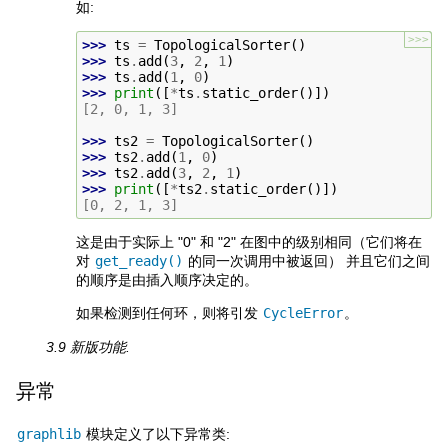
如:
>>>
>>> 
ts
=
TopologicalSorter
()
>>> 
ts
.
add
(
3
,
2
,
1
)
>>> 
ts
.
add
(
1
,
0
)
>>> 
print
([
*
ts
.
static_order
()])
[2, 0, 1, 3]
>>> 
ts2
=
TopologicalSorter
()
>>> 
ts2
.
add
(
1
,
0
)
>>> 
ts2
.
add
(
3
,
2
,
1
)
>>> 
print
([
*
ts2
.
static_order
()])
[0, 2, 1, 3]
这是由于实际上 "0" 和 "2" 在图中的级别相同（它们将在
对
get_ready()
的同一次调用中被返回） 并且它们之间
的顺序是由插入顺序决定的。
如果检测到任何环，则将引发
CycleError
。
3.9 新版功能.
异常
graphlib
模块定义了以下异常类: