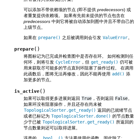
可以添加不带依赖项的节点 (即不提供
predecessors
) 或
者重复提供依赖项。 如果有先前未提供的节点包含在
predecessors
中则它将被自动添加到图中并且不带自己的
上级节点。
如果在
prepare()
之后被调用则会引发
ValueError
。
(
)
prepare
将图标记为已完成并检查图中是否存在环。 如何检测到任
何环，则将引发
CycleError
，但
get_ready()
仍可被
用来获取尽可能多的节点直到环阻塞了操作过程。 在调用
此函数后，图将无法再修改，因此不能再使用
add()
添
加更多的节点。
(
)
is_active
如果可以取得更多进展则返回
True
，否则返回
False
。
如果环没有阻塞操作，并且还存在尚未被
TopologicalSorter.get_ready()
返回的已就绪节点
或者已标记为
TopologicalSorter.done()
的节点数量
少于已被
TopologicalSorter.get_ready()
所返回的
节点数量则还可以取得进展。
该类的
__bool__()
方法要使用此函数，因此除了: