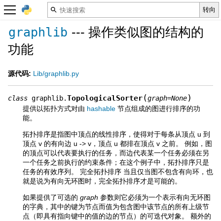
--- 操作类似图的结构的
graphlib
功能
源代码:
Lib/graphlib.py
(
)
TopologicalSorter
class
graphlib.
graph
=
None
提供以拓扑方式对由
hashable
节点组成的图进行排序的功
能。
拓扑排序是指图中顶点的线性排序，使得对于每条从顶点 u 到
顶点 v 的有向边 u -> v，顶点 u 都排在顶点 v 之前。 例如，图
的顶点可以代表要执行的任务，而边代表某一个任务必须在另
一个任务之前执行的约束条件；在这个例子中，拓扑排序只是
任务的有效序列。 完全拓扑排序 当且仅当图不包含有向环，也
就是说为有向无环图时，完全拓扑排序才是可能的。
如果提供了可选的
graph
参数则它必须为一个表示有向无环图
的字典，其中的键为节点而值为包含图中该节点的所有上级节
点（即具有指向键中的值的边的节点）的可迭代对象。 额外的