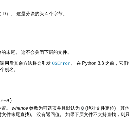
ID）。 这是分块的头 4 个字节。
。
块的末尾。 这不会关闭下层的文件。
调用后其余方法将会引发
OSError
。 在 Python 3.3 之前，
个别名。
)
ce
=
0
位置。
whence
参数为可选项并且默认为
0
(绝对文件定位)；其
对文件末尾查找)。 没有返回值。 如果下层文件不支持查找，则