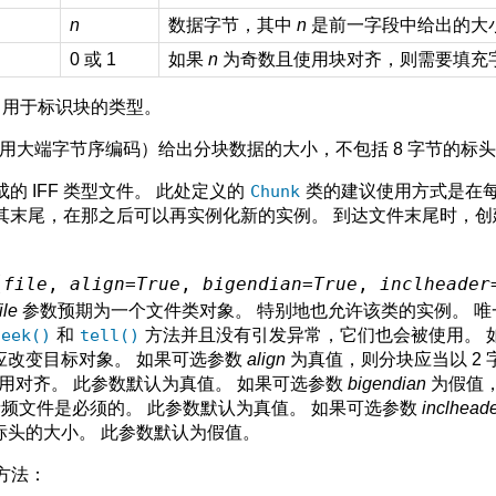
n
数据字节，其中
n
是前一字段中给出的大
0 或 1
如果
n
为奇数且使用块对齐，则需要填充
，用于标识块的类型。
使用大端字节序编码）给出分块数据的大小，不包括 8 字节的标
的 IFF 类型文件。 此处定义的
Chunk
类的建议使用方式是在
其末尾，在那之后可以再实例化新的实例。 到达文件末尾时，创
(
file
,
align
=
True
,
bigendian
=
True
,
inclheader
file
参数预期为一个文件类对象。 特别地也允许该类的实例。 
seek()
和
tell()
方法并且没有引发异常，它们也会被使用。 
应改变目标对象。 如果可选参数
align
为真值，则分块应当以 2 
用对齐。 此参数默认为真值。 如果可选参数
bigendian
为假值
E 音频文件是必须的。 此参数默认为真值。 如果可选参数
inclhead
标头的大小。 此参数默认为假值。
方法：