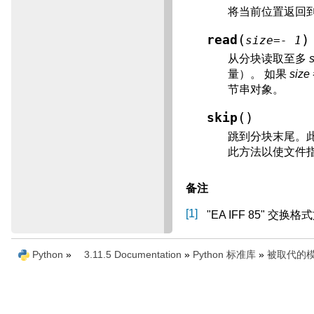
将当前位置返回
(
)
read
size
=
-
1
从分块读取至多
量）。 如果
size
节串对象。
(
)
skip
跳到分块末尾。
此方法以使文件
备注
1
"EA IFF 85" 交换格式文件
Python
»
3.11.5 Documentation
»
Python 标准库
»
被取代的