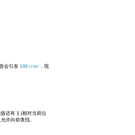
它们曾会引发
IOError
，现
他值还有
1
(相对当前位
只允许向前查找。