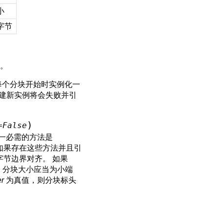
小
字节
头。
每个分块开始时实例化一
建新实例将会失败并引
)
=
False
唯一必需的方法是
如果存在这些方法并且引
字节边界对齐。 如果
，分块大小应当为小端
er
为真值，则分块标头