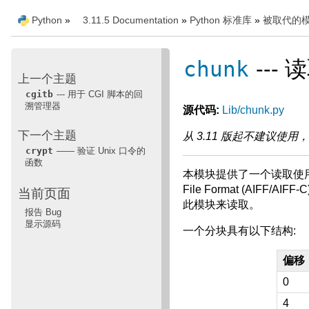
Python
»
3.11.5 Documentation
»
Python 标准库
»
被取代的
chunk
--- 
上一个主题
cgitb
--- 用于 CGI 脚本的回
溯管理器
源代码:
Lib/chunk.py
下一个主题
从 3.11 版起不建议使用，
crypt
—— 验证 Unix 口令的
函数
本模块提供了一个读取使用 EA
File Format (AIFF/A
当前页面
此模块来读取。
报告 Bug
显示源码
一个分块具有以下结构:
偏移
0
4