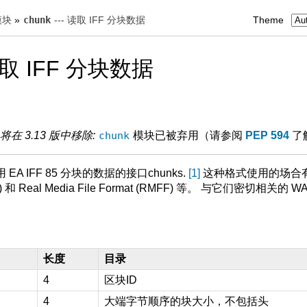
模块
»
chunk
--- 读取 IFF 分块数据
Theme
读取 IFF 分块数据
将在 3.13 版中移除:
chunk
模块已被弃用（请参阅
PEP 594
了
 IFF 85 分块的数据的接口chunks.
1
这种格式使用的场合有 Aud
IFF-C) 和 Real Media File Format (RMFF) 等。 与它们密切
长度
目录
4
区块ID
4
大端字节顺序的块大小，不包括头