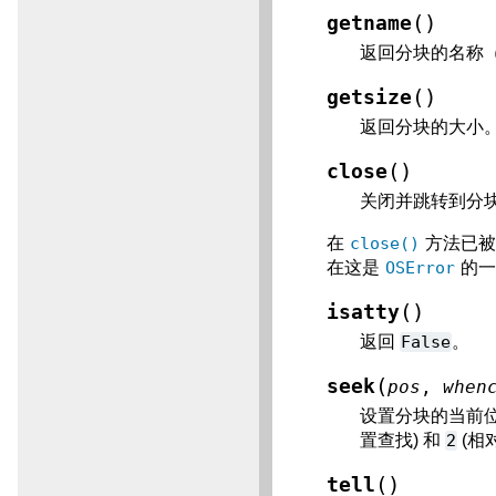
(
)
getname
返回分块的名称（
(
)
getsize
返回分块的大小
(
)
close
关闭并跳转到分
在
close()
方法已被
在这是
OSError
的一
(
)
isatty
返回
False
。
(
seek
pos
,
when
设置分块的当前
置查找) 和
2
(相
(
)
tell