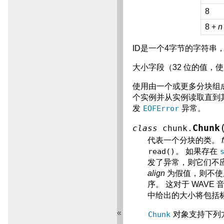
8
8 +
n
ID是一个4字节的字符串
大小字段（32 位的值，
使用由一个或更多分块组成
个实例并从实例读取直到
发
EOFError
异常。
Chunk
class
chunk.
代表一个分块的类。
read()
。 如果存在
发了异常，则它们不
align
为假值，则不使
序。 这对于 WAV
中给出的大小将包括
«
Chunk
对象支持下列