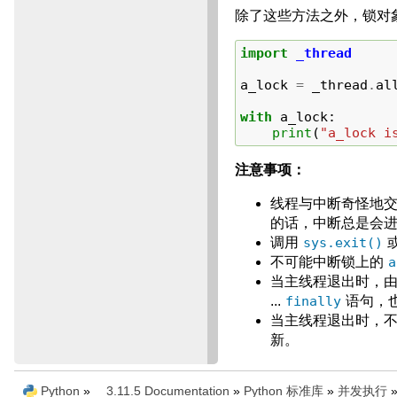
除了这些方法之外，锁对
import
_thread
a_lock
=
_thread
.
al
with
a_lock
:
print
(
"a_lock i
注意事项：
线程与中断奇怪地
的话，中断总是会
调用
sys.exit()
不可能中断锁上的
a
当主线程退出时，
...
finally
语句，
当主线程退出时，
新。
Python
»
3.11.5 Documentation
»
Python 标准库
»
并发执行