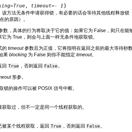
)
king
=
True
,
timeout
=
-
1
，该方法无条件申请获得锁，有必要的话会等待其他线程释放锁
存在的原因）。
参数，具体的行为将取决于它的值：如果它为 False，则只在
它为 True，则会与上面一样无条件地获取锁。
式的
timeout
参数且为正值，它将指明在返回之前的最大等待秒数
 如果
blocking
为 False 则你不能指定
timeout
。
返回
True
，否则返回
False
。
imeout
形参。
取锁的操作可以被 POSIX 信号中断。
被获取过，但不一定是同一个线程获取的。
已被某个线程获取，返回
True
，否则返回
False
。