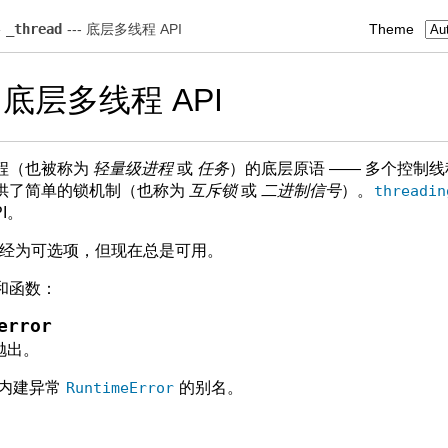
»
_thread
--- 底层多线程 API
Theme
- 底层多线程 API
程（也被称为
轻量级进程
或
任务
）的底层原语 —— 多个控制
供了简单的锁机制（也称为
互斥锁
或
二进制信号
）。
threadin
I。
经为可选项，但现在总是可用。
和函数：
error
抛出。
内建异常
RuntimeError
的别名。