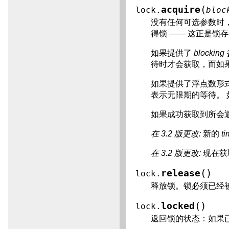
(
acquire
lock.
bloc
没有任何可选参数时
得锁 —— 这正是锁
如果提供了
blocking
待时才会获取，而如果
如果提供了浮点数形
表示无限期的等待。
如果成功获取到所会
在 3.2 版更改:
新的
t
在 3.2 版更改:
现在获
(
)
release
lock.
释放锁。锁必须已经
(
)
locked
lock.
返回锁的状态：如果