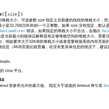
[
]
(
)
e
size
的堆栈大小。可选参数
size
指定之后新建的线程的堆栈大小，而
是32,768(32KiB)的一个正整数。如果
size
没有指定，默认是
RuntimeError
错误。如果指定的堆栈大小不合法，会抛出
Val
iB是当前最小的能保证解释器有足够堆栈空间的堆栈大小。需要
，例如要求大于32KiB的堆栈大小或者需要根据系统内存页面的整
信息（4KiB页面比较普遍，在没有更具体信息的情况下，建议的
hreads。
的 Unix 平台。
AX
meout
形参所允许的最大值。 指定大于该值的 timeout 将引发
Ov