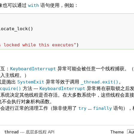
象也可以通过
with
语句使用，例如：
locate_lock
()
s locked while this executes"
)
交互：
KeyboardInterrupt
异常可能会被任意一个线程捕获。
进入主线程。）
或是抛出
SystemExit
异常等效于调用
_thread.exit()
。
cquire()
方法 ---
KeyboardInterrupt
异常将在获取锁之后
由系统决定其他线程是否存活。在大多数系统中，这些线程会直
也不会执行对象析构函数。
不会进行正常的清理工作（除非使用了
try
...
finally
语句），标
»
_thread
--- 底层多线程 API
Theme