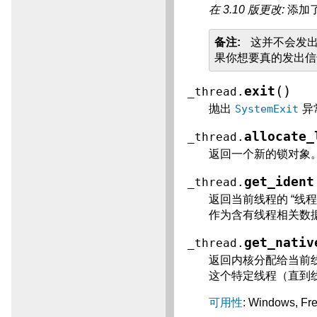
在 3.10 版更改:
添加
备注
这并不会发
果你想要真的发出
(
)
exit
_thread.
抛出
SystemExit
异
allocate_
_thread.
返回一个新的锁对象
get_ident
_thread.
返回当前线程的 “线程
作为含有线程相关数
get_nativ
_thread.
返回内核分配给当前线
这个特定线程（直到线
可用性
: Windows, F