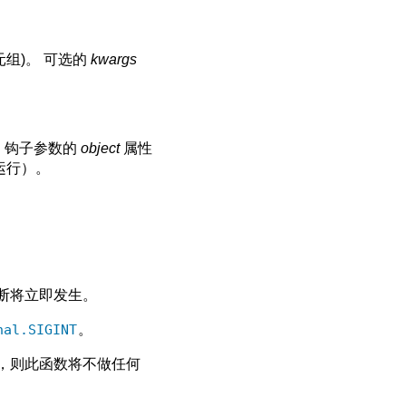
元组)。 可选的
kwargs
 钩子参数的
object
属性
运行）。
断将立即发生。
nal.SIGINT
。
)，则此函数将不做任何