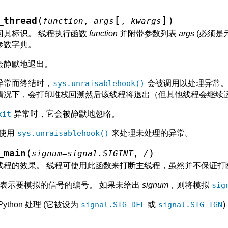
[
]
(
)
_thread
function
,
args
,
kwargs
回其标识。 线程执行函数
function
并附带参数列表
args
(必须是
参数字典。
会静默地退出。
异常而终结时，
sys.unraisablehook()
会被调用以处理异常。
认情况下，会打印堆栈回溯然后该线程将退出（但其他线程会继续
xit
异常时，它会被静默地忽略。
使用
sys.unraisablehook()
来处理未处理的异常。
(
)
_main
signum
=
signal.SIGINT
,
/
线程的效果。 线程可使用此函数来打断主线程，虽然并不保证打
表示要模拟的信号的编号。 如果未给出
signum
，则将模拟
sig
thon 处理 (它被设为
signal.SIG_DFL
或
signal.SIG_IGN