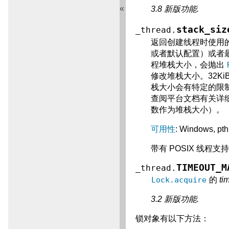
«
3.8 新版功能.
stack_siz
_thread.
返回创建线程时使用
或者默认配置）或者最小
程堆栈大小，会抛出
修改堆栈大小。32K
栈大小会有特定的限制
查阅平台文档有关详细
数作为堆栈大小）。
可用性
: Windows, pt
带有 POSIX 线程支持
TIMEOUT_M
_thread.
Lock.acquire
的
ti
3.2 新版功能.
锁对象有以下方法：