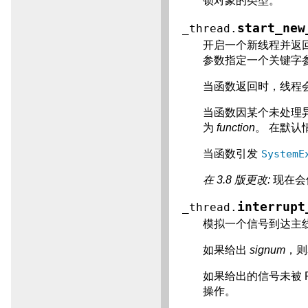
锁对象的类型。
start_new
_thread.
开启一个新线程并返
参数指定一个关键字
当函数返回时，线程
当函数因某个未处理
为
function
。 在默
当函数引发
SystemE
在 3.8 版更改:
现在会
interrupt
_thread.
模拟一个信号到达主
如果给出
signum
，则
如果给出的信号未被 Py
操作。