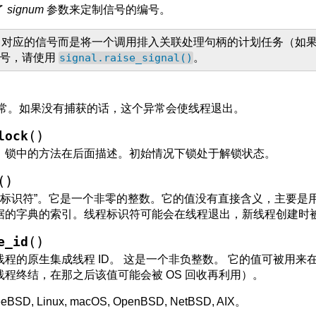
了
signum
参数来定制信号的编号。
出对应的信号而是将一个调用排入关联处理句柄的计划任务（如果
信号，请使用
signal.raise_signal()
。
常。如果没有捕获的话，这个异常会使线程退出。
(
)
lock
。锁中的方法在后面描述。初始情况下锁处于解锁状态。
(
)
标识符”。它是一个非零的整数。它的值没有直接含义，主要是用作 ma
据的字典的索引。线程标识符可能会在线程退出，新线程创建时
(
)
e_id
程的原生集成线程 ID。 这是一个非负整数。 它的值可被用来
程终结，在那之后该值可能会被 OS 回收再利用）。
reeBSD, Linux, macOS, OpenBSD, NetBSD, AIX。