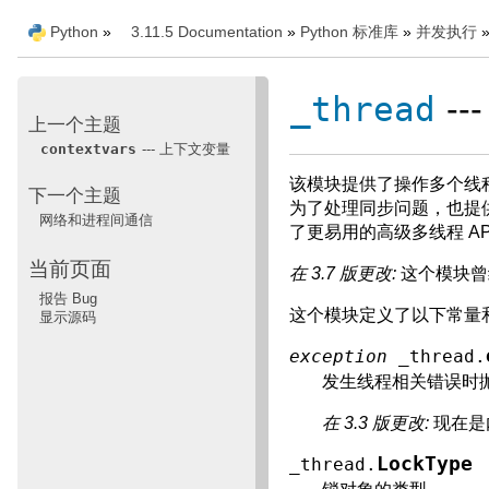
Python
»
3.11.5 Documentation
»
Python 标准库
»
并发执行
_thread
--
上一个主题
contextvars
--- 上下文变量
该模块提供了操作多个线
下一个主题
为了处理同步问题，也提
网络和进程间通信
了更易用的高级多线程 AP
当前页面
在 3.7 版更改:
这个模块曾
报告 Bug
这个模块定义了以下常量
显示源码
exception
_thread.
发生线程相关错误时
在 3.3 版更改:
现在是
LockType
_thread.