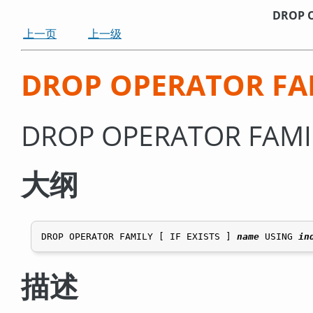
DROP 
上一页
上一级
DROP OPERATOR FA
DROP OPERATOR F
大纲
DROP OPERATOR FAMILY [ IF EXISTS ] 
name
 USING 
in
描述