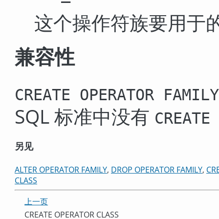
这个操作符族要用于
兼容性
CREATE OPERATOR FAMILY
SQL 标准中没有
CREATE
另见
ALTER OPERATOR FAMILY
,
DROP OPERATOR FAMILY
,
CR
CLASS
上一页
CREATE OPERATOR CLASS