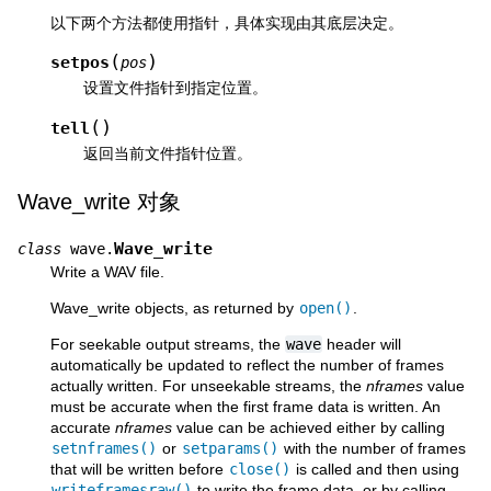
以下两个方法都使用指针，具体实现由其底层决定。
(
)
setpos
pos
设置文件指针到指定位置。
(
)
tell
返回当前文件指针位置。
Wave_write 对象
Wave_write
class
wave.
Write a WAV file.
Wave_write objects, as returned by
open()
.
For seekable output streams, the
wave
header will
automatically be updated to reflect the number of frames
actually written. For unseekable streams, the
nframes
value
must be accurate when the first frame data is written. An
accurate
nframes
value can be achieved either by calling
setnframes()
or
setparams()
with the number of frames
that will be written before
close()
is called and then using
writeframesraw()
to write the frame data, or by calling