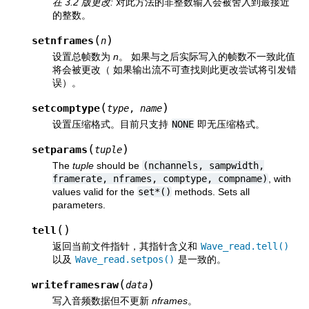
在 3.2 版更改:
对此方法的非整数输入会被舍入到最接近
的整数。
(
)
setnframes
n
设置总帧数为
n
。 如果与之后实际写入的帧数不一致此值
将会被更改（ 如果输出流不可查找则此更改尝试将引发错
误）。
(
)
setcomptype
type
,
name
设置压缩格式。目前只支持
NONE
即无压缩格式。
(
)
setparams
tuple
The
tuple
should be
(nchannels,
sampwidth,
framerate,
nframes,
comptype,
compname)
, with
values valid for the
set*()
methods. Sets all
parameters.
(
)
tell
返回当前文件指针，其指针含义和
Wave_read.tell()
以及
Wave_read.setpos()
是一致的。
(
)
writeframesraw
data
写入音频数据但不更新
nframes
。