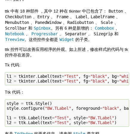
ttk 中有 18 种部件 ，其中 12 种在 tkinter 中已包含了：
Button
、
Checkbutton
、
Entry
、
Frame
、
Label
,
LabelFrame
、
Menubutton
、
PanedWindow
、
Radiobutton
、
Scale
、
Scrollbar
和
Spinbox
。另有 6 种是新增的：
Combobox
、
Notebook
、
Progressbar
、
Separator
、
Sizegrip
和
Treeview
。这些控件全都是
Widget
的子类。
ttk 控件可以改善应用程序的外观。如上所述，修改样式的代码与 tk
控件存在差异。
Tk 代码:
l1
=
tkinter
.
Label
(
text
=
"Test"
,
fg
=
"black"
,
bg
=
"white
l2
=
tkinter
.
Label
(
text
=
"Test"
,
fg
=
"black"
,
bg
=
"white
Ttk 代码：
style
=
ttk
.
Style
()
style
.
configure
(
"BW.TLabel"
,
foreground
=
"black"
,
back
l1
=
ttk
.
Label
(
text
=
"Test"
,
style
=
"BW.TLabel"
)
l2
=
ttk
.
Label
(
text
=
"Test"
,
style
=
"BW.TLabel"
)
有关
TtkStyling
的更多信息，请参阅
Style
类文档。