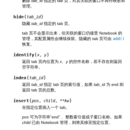
删除
tab_id
指定的 tab 页，对其关联的窗口不再作映射和
管理。
(
)
hide
tab_id
隐藏
tab_id
指定的 tab 页。
tab 页不会显示出来，但关联的窗口仍接受 Notebook 的
管理，其配置属性会继续保留。隐藏的 tab 页可由
add()
恢复。
(
)
identify
x
,
y
返回 tab 页内位置为
x
、
y
的控件名称，若不存在则返回
空字符串。
(
)
index
tab_id
返回
tab_id
指定 tab 页的索引值，如果
tab_id
为 end 则
返回 tab 页的总数。
(
)
insert
pos
,
child
,
**
kw
在指定位置插入一个 tab。
pos
可为字符串“end” 、整数索引值或子窗口名称。如果
child
已由 Notebook 管理，则将其移至指定位置。