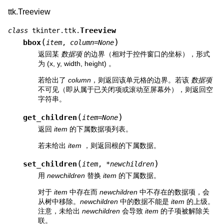
ttk.Treeview
Treeview
class
tkinter.ttk.
(
)
bbox
item
,
column
=
None
返回某
数据项
的边界（相对于控件窗口的坐标），形式
为 (x, y, width, height) 。
若给出了
column
，则返回该单元格的边界。若该
数据项
不可见（即从属于已关闭项或滚动至屏幕外），则返回空
字符串。
(
)
get_children
item
=
None
返回
item
的下属数据项列表。
若未给出
item
，则返回根的下属数据。
(
)
set_children
item
,
*
newchildren
用
newchildren
替换
item
的下属数据。
对于
item
中存在而
newchildren
中不存在的数据项，会
从树中移除。
newchildren
中的数据不能是
item
的上级。
注意，未给出
newchildren
会导致
item
的子项被解除关
联。