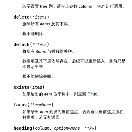
若要设置 tree 列，请带上参数 column = "#0" 进行调用。
(
)
delete
*
items
删除所有
items
及其下属。
根不能删除。
(
)
detach
*
items
将所有
items
与树解除关联。
数据项及其下属依然存在，后续可以重新插入，目前只是
不显示出来。
根不能解除关联。
(
)
exists
item
如果给出的
item
位于树中，则返回
True
。
(
)
focus
item
=
None
如果给出
item
则设为当前焦点。否则返回当前焦点所在
数据项，若无则返回 ''。
(
)
heading
column
,
option
=
None
,
**
kw