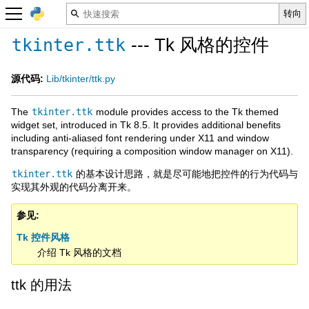
--- Tk 风格的控件
tkinter.ttk
源代码:
Lib/tkinter/ttk.py
The
tkinter.ttk
module provides access to the Tk themed
widget set, introduced in Tk 8.5. It provides additional benefits
including anti-aliased font rendering under X11 and window
transparency (requiring a composition window manager on X11).
tkinter.ttk
的基本设计思路，就是尽可能地把控件的行为代码与
实现其外观的代码分离开来。
参见
Tk 控件风格
介绍 Tk 风格的文档
ttk 的用法