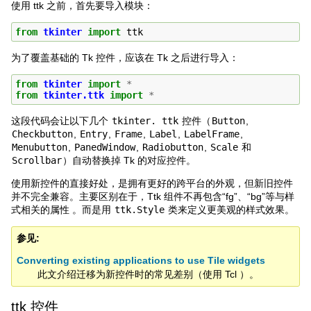
使用 ttk 之前，首先要导入模块：
from
tkinter
import
ttk
为了覆盖基础的 Tk 控件，应该在 Tk 之后进行导入：
from
tkinter
import
*
from
tkinter.ttk
import
*
这段代码会让以下几个
tkinter.
ttk
控件（
Button
,
Checkbutton
,
Entry
,
Frame
,
Label
,
LabelFrame
,
Menubutton
,
PanedWindow
,
Radiobutton
,
Scale
和
Scrollbar
）自动替换掉 Tk 的对应控件。
使用新控件的直接好处，是拥有更好的跨平台的外观，但新旧控件
并不完全兼容。主要区别在于，Ttk 组件不再包含“fg”、“bg”等与样
式相关的属性 。而是用
ttk.Style
类来定义更美观的样式效果。
参见
Converting existing applications to use Tile widgets
此文介绍迁移为新控件时的常见差别（使用 Tcl ）。
ttk 控件