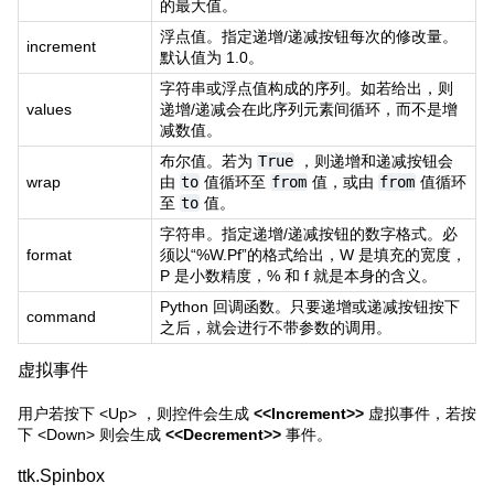
的最大值。
浮点值。指定递增/递减按钮每次的修改量。
increment
默认值为 1.0。
字符串或浮点值构成的序列。如若给出，则
values
递增/递减会在此序列元素间循环，而不是增
减数值。
布尔值。若为
True
，则递增和递减按钮会
wrap
由
to
值循环至
from
值，或由
from
值循环
至
to
值。
字符串。指定递增/递减按钮的数字格式。必
format
须以“%W.Pf”的格式给出，W 是填充的宽度，
P 是小数精度，% 和 f 就是本身的含义。
Python 回调函数。只要递增或递减按钮按下
command
之后，就会进行不带参数的调用。
虚拟事件
用户若按下 <Up> ，则控件会生成
<<Increment>>
虚拟事件，若按
下 <Down> 则会生成
<<Decrement>>
事件。
ttk.Spinbox