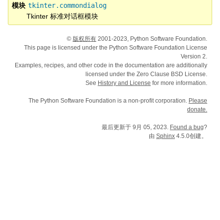
模块
tkinter.commondialog
Tkinter 标准对话框模块
©
版权所有
2001-2023, Python Software Foundation.
This page is licensed under the Python Software Foundation License
Version 2.
Examples, recipes, and other code in the documentation are additionally
licensed under the Zero Clause BSD License.
See
History and License
for more information.
The Python Software Foundation is a non-profit corporation.
Please
donate.
最后更新于 9月 05, 2023.
Found a bug
?
由
Sphinx
4.5.0创建。