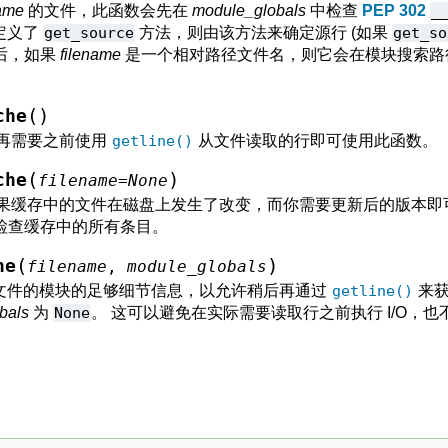
name
的文件，此函数会先在
module_globals
中检查
PEP 302
_
定义了
get_source
方法，则由该方法来确定源行 (如果
get_so
最后，如果
filename
是一个相对路径文件名，则它会在模块搜索
。
(
)
che
不再需要之前使用
getline()
从文件读取的行即可使用此函数。
(
)
che
filename
=
None
如果缓存中的文件在磁盘上发生了改变，而你需要更新后的版本即
检查缓存中的所有条目。
(
)
he
filename
,
module_globals
文件的模块的足够细节信息，以允许稍后再通过
getline()
来获
bals
为
None
。 这可以避免在实际需要读取行之前执行 I/O，