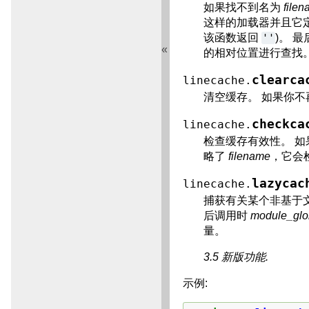
如果找不到名为
file
这样的加载器并且它
该函数返回
''
)。 
«
的相对位置进行查找
clearca
linecache.
清空缓存。 如果你
checkca
linecache.
检查缓存有效性。 
略了
filename
，它会
lazycac
linecache.
捕获有关某个非基于
后调用时
module_glo
量。
3.5 新版功能.
示例: