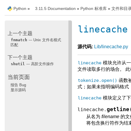
Python
»
3.11.5 Documentation
»
Python 标准库
»
文件和目
linecache
上一个主题
fnmatch
--- Unix 文件名模式
匹配
源代码:
Lib/linecache.py
下一个主题
linecache
模块允许从一
shutil
--- 高阶文件操作
文件读取多行的场合。 
当前页面
tokenize.open()
函数
报告 Bug
式；如果未指明编码格式，
显示源码
linecache
模块定义了下
getline
linecache.
从名为
filename
的文
将包含换行符作为结束