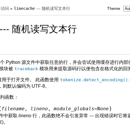
录访问
»
linecache
--- 随机读写文本行
Theme
--- 随机读写文本行
个 Python 源文件中获取任意的行，并会尝试使用缓存进行内
此模块被
traceback
模块用来提取源码行以便包含在格式化的回
被用于打开文件。 此函数使用
tokenize.detect_encoding()
则默认编码为 UTF-8。
列函数：
(
)
filename
,
lineno
,
module_globals
=
None
件中获取
lineno
行，此函数绝不会引发异常 --- 出现错误时它将
)。