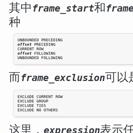
其中
和
frame_start
fram
种
offset
 PRECEDING

offset
 FOLLOWING

而
可以
frame_exclusion
EXCLUDE CURRENT ROW

EXCLUDE GROUP

EXCLUDE TIES

这里，
表示
expression