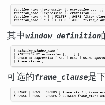
function_name
 ([
expression
 [
, 
expression
 ... 
]
])
function_name
 ([
expression
 [
, 
expression
 ... 
]
])
function_name
 ( * ) [ FILTER ( WHERE 
filter_clau
function_name
 ( * ) [ FILTER ( WHERE 
filter_clau
其中
window_definition
[ 
existing_window_name
 ]

[ PARTITION BY 
expression
 [, ...] ]

[ ORDER BY 
expression
 [ ASC | DESC | USING 
opera
[ 
frame_clause
可选的
是
frame_clause
{ RANGE | ROWS | GROUPS } 
frame_start
 [ 
frame_ex
{ RANGE | ROWS | GROUPS } BETWEEN 
frame_start
 AN