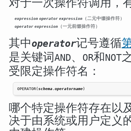
对于一次操作符调用，
（二元中缀操作符）
expression
operator
expression
（一元前缀操作符）
operator
expression
其中
记号遵循
第
operator
是关键词
、
和
AND
OR
NOT
受限定操作符名：
OPERATOR(
schema
.
operatorname
)
哪个特定操作符存在以
决于由系统或用户定义