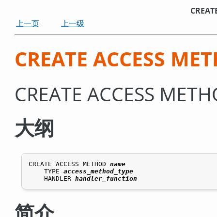
CREAT
上一页
上一级
CREATE ACCESS ME
CREATE ACCESS M
大纲
CREATE ACCESS METHOD 
name
    TYPE 
access_method_type
    HANDLER 
handler_function
简介