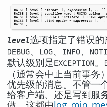
RAISE [
level
] '
format
' [
, 
expression
 [
, ... 
]
]
RAISE [
level
] 
condition_name
 [
 USING 
option
 = 
RAISE [
level
] SQLSTATE '
sqlstate
' [
 USING 
opti
RAISE [
level
] USING 
option
 = 
expression
 [
, ...
选项指定了错误的
level
、
、
、
DEBUG
LOG
INFO
NOT
默认级别是
。
EXCEPTION
（通常会中止当前事务
优先级的消息。不管一
给客户端、还是写到服
做，这都由
log_min_me