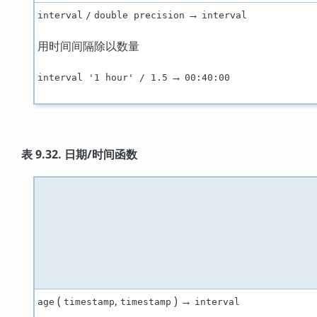
→
interval
/
double precision
interval
用时间间隔除以数量
→
interval '1 hour' / 1.5
00:40:00
表 9.32. 日期/时间函数
(
,
) →
age
timestamp
timestamp
interval