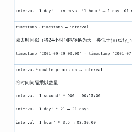
→
interval '1 day' - interval '1 hour'
1 day -01:
→
timestamp
-
timestamp
interval
减去时间戳（将24小时间隔转换为天，类似于
justify_h
timestamp '2001-09-29 03:00' - timestamp '2001-07
→
interval
*
double precision
interval
将时间间隔乘以数量
→
interval '1 second' * 900
00:15:00
→
interval '1 day' * 21
21 days
→
interval '1 hour' * 3.5
03:30:00