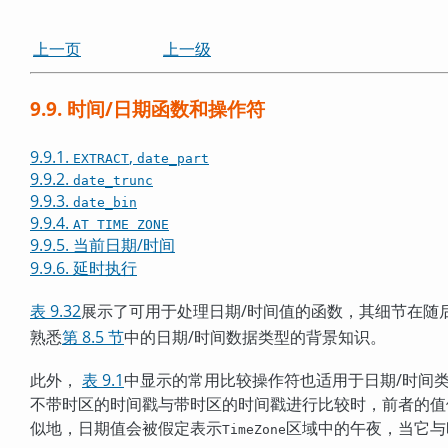
上一页
上一级
9.9. 时间/日期函数和操作符
9.9.1.
,
EXTRACT
date_part
9.9.2.
date_trunc
9.9.3.
date_bin
9.9.4.
AT TIME ZONE
9.9.5. 当前日期/时间
9.9.6. 延时执行
表 9.32
展示了可用于处理日期/时间值的函数，其细节在随
熟悉
第 8.5 节
中的日期/时间数据类型的背景知识。
此外，
表 9.1
中显示的常用比较操作符也适用于日期/时间类
不带时区的时间戳与带时区的时间戳进行比较时，前者的值
似地，日期值会被假定表示
区域中的午夜，当它与
TimeZone