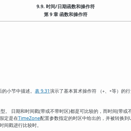
9.9. 时间/日期函数和操作符
第 9 章 函数和操作符
后的小节中描述。
表 9.31
演示了基本算术操作符 （
、
等）的行
+
*
型。 日期和时间戳(带或不带时区)都是可比较的，而时间(带或
假定是在
TimeZone
配置参数指定的时区中给出的，并被转换到UT
时间戳进行比较时。