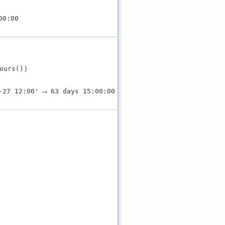
00:00
）
ours()
→
-27 12:00'
63 days 15:00:00