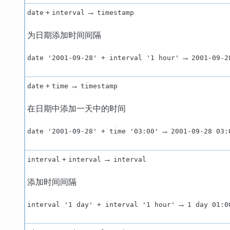
→
date
+
interval
timestamp
为日期添加时间间隔
→
date '2001-09-28' + interval '1 hour'
2001-09-2
→
date
+
time
timestamp
在日期中添加一天中的时间
→
date '2001-09-28' + time '03:00'
2001-09-28 03:
→
interval
+
interval
interval
添加时间间隔
→
interval '1 day' + interval '1 hour'
1 day 01:0