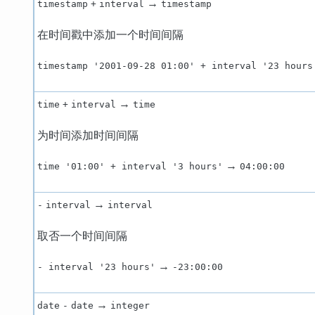
→
timestamp
+
interval
timestamp
在时间戳中添加一个时间间隔
timestamp '2001-09-28 01:00' + interval '23 hours
→
time
+
interval
time
为时间添加时间间隔
→
time '01:00' + interval '3 hours'
04:00:00
→
-
interval
interval
取否一个时间间隔
→
- interval '23 hours'
-23:00:00
→
date
-
date
integer