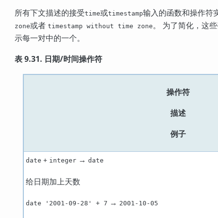
所有下文描述的接受
或
输入的函数和操作符
time
timestamp
或者
。 为了简化，这
zone
timestamp without time zone
示每一对中的一个。
表 9.31. 日期/时间操作符
操作符
描述
例子
→
date
+
integer
date
给日期加上天数
→
date '2001-09-28' + 7
2001-10-05