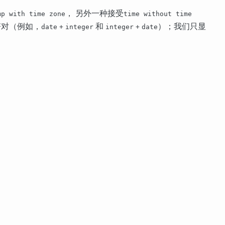
， 另外一种接受
mp with time zone
time without time
符对（例如，
和
）；我们只显
date
+
integer
integer
+
date