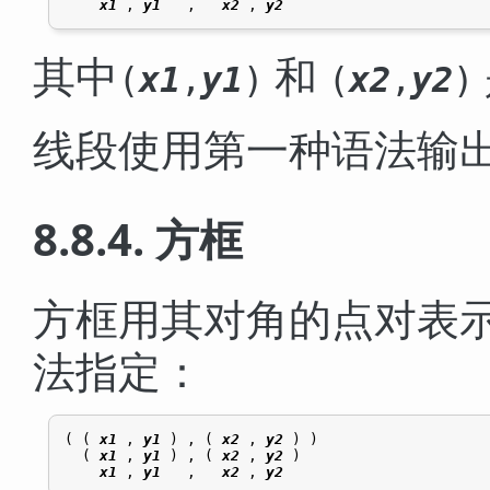
x1
 , 
y1
   ,   
x2
 , 
y2
其中
和
(
x1
,
y1
)
(
x2
,
y2
)
线段使用第一种语法输
8.8.4. 方框
方框用其对角的点对表
法指定：
( ( 
x1
 , 
y1
 ) , ( 
x2
 , 
y2
 ) )

  ( 
x1
 , 
y1
 ) , ( 
x2
 , 
y2
 )

x1
 , 
y1
   ,   
x2
 , 
y2