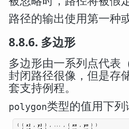
被忽略时，路径将被假
路径的输出使用第一种
8.8.6. 多边形
多边形由一系列点代表
封闭路径很像，但是存
套支持例程。
类型的值用下列
polygon
( ( 
x1
 , 
y1
 ) , ... , ( 
xn
 , 
yn
 ) )
