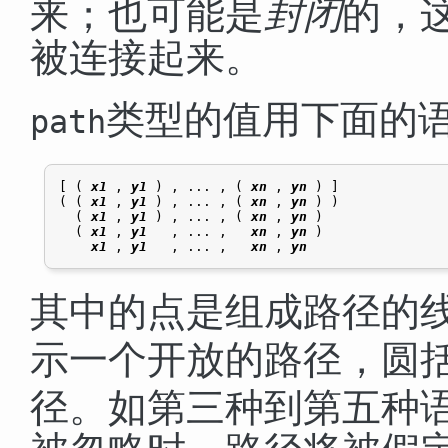
来；也可能是
封闭
的，
被连接起来。
类型的值用下面的
path
[ ( 
x1
 , 
y1
 ) , ... , ( 
xn
 , 
yn
 ) ]

( ( 
x1
 , 
y1
 ) , ... , ( 
xn
 , 
yn
 ) )

  ( 
x1
 , 
y1
 ) , ... , ( 
xn
 , 
yn
 )

  ( 
x1
 , 
y1
   , ... ,   
xn
 , 
yn
 )

x1
 , 
y1
   , ... ,   
xn
 , 
yn
其中的点是组成路径的
示一个开放的路径，圆
径。如第三种到第五种