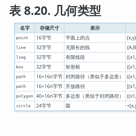
表 8.20. 几何类型
名字
存储尺寸
表示
16字节
平面上的点
(x,y
point
32字节
无限长的线
{A,B
line
32字节
有限线段
((x1
lseg
32字节
矩形框
((x1
box
16+16n字节
封闭路径（类似于多边形）
((x1,
path
16+16n字节
开放路径
[(x1,
path
40+16n字节
多边形（类似于封闭路径）
((x1,
polygon
24字节
圆
<(
circle