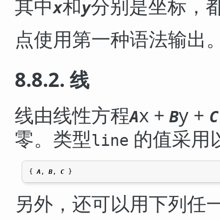
其中
和
分别是坐标，
x
y
点使用第一种语法输出
8.8.2. 线
线由线性方程
x +
y +
A
B
C
零。类型
的值采用
line
{ 
A
, 
B
, 
C
另外，还可以用下列任