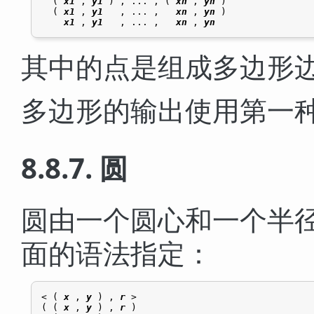
  ( 
x1
 , 
y1
 ) , ... , ( 
xn
 , 
yn
 )

  ( 
x1
 , 
y1
   , ... ,   
xn
 , 
yn
 )

x1
 , 
y1
   , ... ,   
xn
 , 
yn
其中的点是组成多边形
多边形的输出使用第一
8.8.7. 圆
圆由一个圆心和一个半
面的语法指定：
< ( 
x
 , 
y
 ) , 
r
 >

( ( 
x
 , 
y
 ) , 
r
 )
