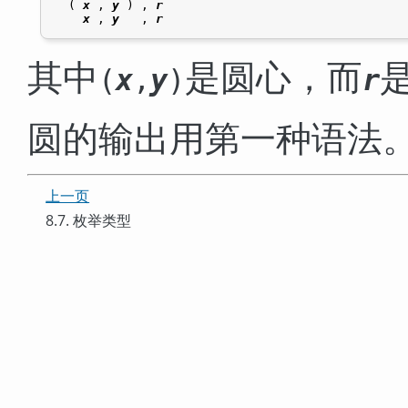
  ( 
x
 , 
y
 ) , 
r
x
 , 
y
   , 
r
其中
是圆心，而
(
x
,
y
)
r
圆的输出用第一种语法
上一页
8.7. 枚举类型