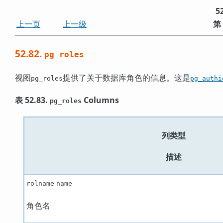
5
上一页
上一级
第
52.82.
pg_roles
视图
提供了关于数据库角色的信息。这是
pg_roles
pg_authi
表 52.83.
Columns
pg_roles
列类型
描述
rolname
name
角色名