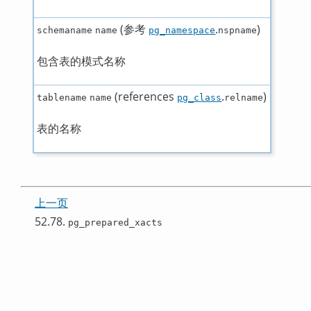
(参考
.
)
schemaname
name
pg_namespace
nspname
包含表的模式名称
(references
.
)
tablename
name
pg_class
relname
表的名称
上一页
52.78.
pg_prepared_xacts