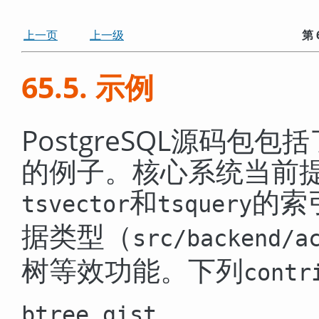
上一页
上一级
第 
65.5. 示例
PostgreSQL
源码包包括
的例子。核心系统当前
和
的索
tsvector
tsquery
据类型（
src/backend/a
树等效功能。下列
contr
btree_gist