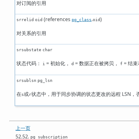
对订阅的引用
(references
.
)
srrelid
oid
pg_class
oid
对关系的引用
srsubstate
char
状态代码：
= 初始化，
= 数据正在被拷贝，
= 结束
i
d
f
srsublsn
pg_lsn
在
或
状态中，用于同步协调的状态更改的远程 LSN，
s
r
上一页
52.52.
pg_subscription