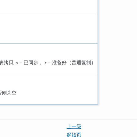
表拷贝,
= 已同步，
= 准备好（普通复制）
s
r
否则为空
上一级
起始页