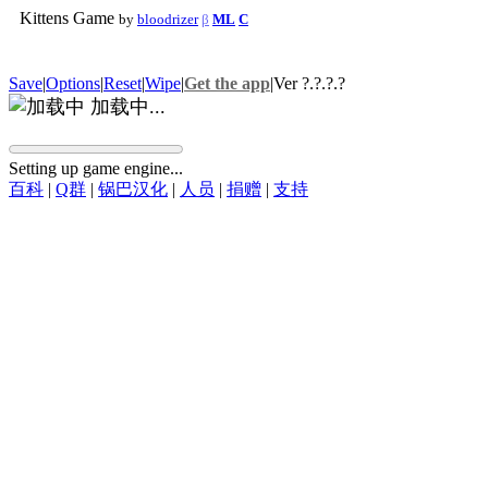
Kittens Game
by
bloodrizer
β
ML
C
Save
|
Options
|
Reset
|
Wipe
|
Get the app
|
Ver
?.?.?.?
加载中...
Setting up game engine...
百科
|
Q群
|
锅巴汉化
|
人员
|
捐赠
|
支持