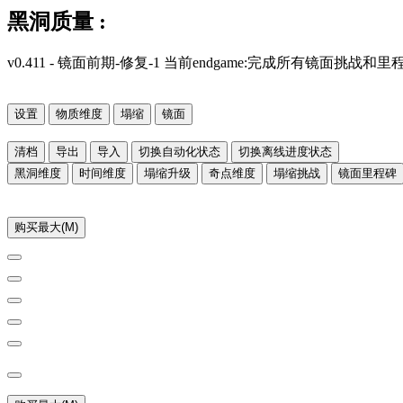
黑洞质量 :
v0.411 - 镜面前期-修复-1 当前endgame:完成所有镜面挑战和里程
设置
物质维度
塌缩
镜面
清档
导出
导入
切换自动化状态
切换离线进度状态
黑洞维度
时间维度
塌缩升级
奇点维度
塌缩挑战
镜面里程碑
购买最大(M)